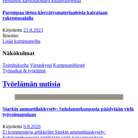
Helsingin kiertotalouden klusteriohjelma
Parempaa tietoa kierrätysmateriaaleista kaivataan
rakennusalalla
Kirjoitettu
21.8.2023
Ilmoitus
Lisää kumppaneilta
Näkökulmat
Toimitukselta
Vieraskynä
Kumppaniblogit
Työpaikat & työelämä
Työelämän uutisia
Starkin ammattilaiskysely: Suhdannekuopasta päädytään vielä
työvoimapulaan
Kirjoitettu
6.8.2026
Ei kommentteja
artikkeliin Starkin ammattilaiskysely:
Suhdannekuopasta päädytään vielä työvoimapulaan