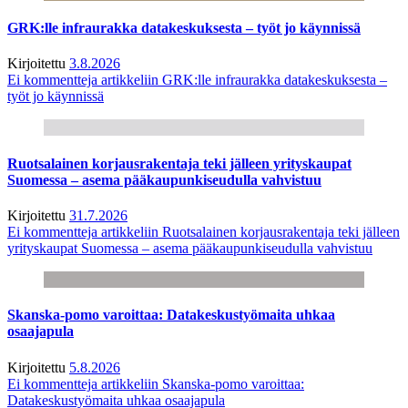
GRK:lle infraurakka datakeskuksesta – työt jo käynnissä
Kirjoitettu
3.8.2026
Ei kommentteja
artikkeliin GRK:lle infraurakka datakeskuksesta –
työt jo käynnissä
Ruotsalainen korjausrakentaja teki jälleen yrityskaupat
Suomessa – asema pääkaupunkiseudulla vahvistuu
Kirjoitettu
31.7.2026
Ei kommentteja
artikkeliin Ruotsalainen korjausrakentaja teki jälleen
yrityskaupat Suomessa – asema pääkaupunkiseudulla vahvistuu
Skanska-pomo varoittaa: Datakeskustyömaita uhkaa
osaajapula
Kirjoitettu
5.8.2026
Ei kommentteja
artikkeliin Skanska-pomo varoittaa:
Datakeskustyömaita uhkaa osaajapula