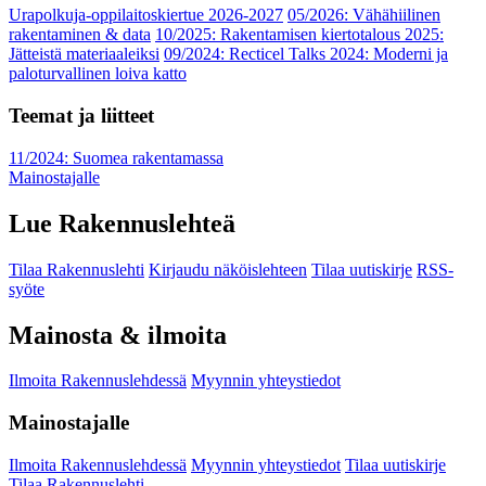
Urapolkuja-oppilaitoskiertue 2026-2027
05/2026: Vähähiilinen
rakentaminen & data
10/2025: Rakentamisen kiertotalous 2025:
Jätteistä materiaaleiksi
09/2024: Recticel Talks 2024: Moderni ja
paloturvallinen loiva katto
Teemat ja liitteet
11/2024: Suomea rakentamassa
Mainostajalle
Lue Rakennuslehteä
Tilaa Rakennuslehti
Kirjaudu näköislehteen
Tilaa uutiskirje
RSS-
syöte
Mainosta & ilmoita
Ilmoita Rakennuslehdessä
Myynnin yhteystiedot
Mainostajalle
Ilmoita Rakennuslehdessä
Myynnin yhteystiedot
Tilaa uutiskirje
Tilaa Rakennuslehti