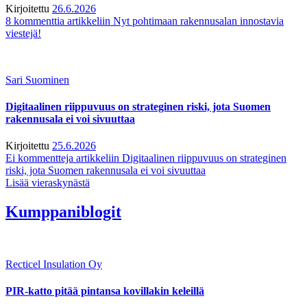
Kirjoitettu
26.6.2026
8 kommenttia
artikkeliin Nyt pohtimaan rakennusalan innostavia
viestejä!
Sari Suominen
Digitaalinen riippuvuus on strateginen riski, jota Suomen
rakennusala ei voi sivuuttaa
Kirjoitettu
25.6.2026
Ei kommentteja
artikkeliin Digitaalinen riippuvuus on strateginen
riski, jota Suomen rakennusala ei voi sivuuttaa
Lisää vieraskynästä
Kumppaniblogit
Recticel Insulation Oy
PIR-katto pitää pintansa kovillakin keleillä