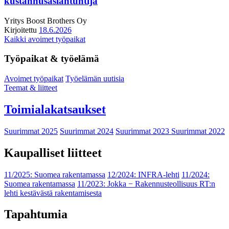
kustannusasiantuntija
Yritys
Boost Brothers Oy
Kirjoitettu
18.6.2026
Kaikki avoimet työpaikat
Työpaikat & työelämä
Avoimet työpaikat
Työelämän uutisia
Teemat & liitteet
Toimialakatsaukset
Suurimmat 2025
Suurimmat 2024
Suurimmat 2023
Suurimmat 2022
Kaupalliset liitteet
11/2025: Suomea rakentamassa
12/2024: INFRA-lehti
11/2024:
Suomea rakentamassa
11/2023: Jokka − Rakennusteollisuus RT:n
lehti kestävästä rakentamisesta
Tapahtumia