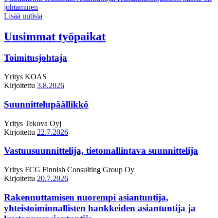
johtaminen
Lisää uutisia
Uusimmat työpaikat
Toimitusjohtaja
Yritys
KOAS
Kirjoitettu
3.8.2026
Suunnittelupäällikkö
Yritys
Tekova Oyj
Kirjoitettu
22.7.2026
Vastuusuunnittelija, tietomallintava suunnittelija
Yritys
FCG Finnish Consulting Group Oy
Kirjoitettu
20.7.2026
Rakennuttamisen nuorempi asiantuntija,
yhteistoiminnallisten hankkeiden asiantuntija ja