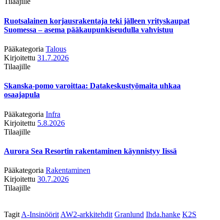
Tilaajille
Ruotsalainen korjausrakentaja teki jälleen yrityskaupat
Suomessa – asema pääkaupunkiseudulla vahvistuu
Pääkategoria
Talous
Kirjoitettu
31.7.2026
Tilaajille
Skanska-pomo varoittaa: Datakeskustyömaita uhkaa
osaajapula
Pääkategoria
Infra
Kirjoitettu
5.8.2026
Tilaajille
Aurora Sea Resortin rakentaminen käynnistyy Iissä
Pääkategoria
Rakentaminen
Kirjoitettu
30.7.2026
Tilaajille
Tagit
A-Insinöörit
AW2-arkkitehdit
Granlund
Ihda.hanke
K2S