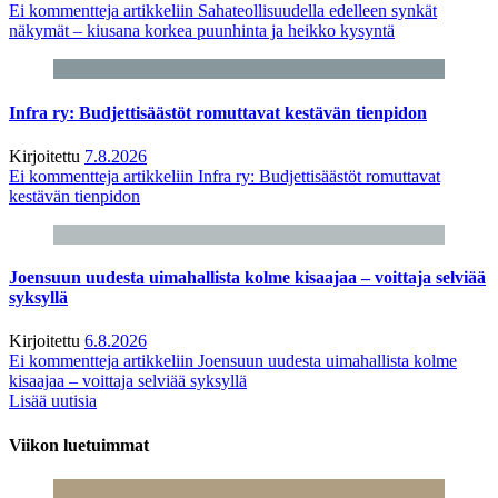
Ei kommentteja
artikkeliin Sahateollisuudella edelleen synkät
näkymät – kiusana korkea puunhinta ja heikko kysyntä
Infra ry: Budjettisäästöt romuttavat kestävän tienpidon
Kirjoitettu
7.8.2026
Ei kommentteja
artikkeliin Infra ry: Budjettisäästöt romuttavat
kestävän tienpidon
Joensuun uudesta uimahallista kolme kisaajaa – voittaja selviää
syksyllä
Kirjoitettu
6.8.2026
Ei kommentteja
artikkeliin Joensuun uudesta uimahallista kolme
kisaajaa – voittaja selviää syksyllä
Lisää uutisia
Viikon luetuimmat