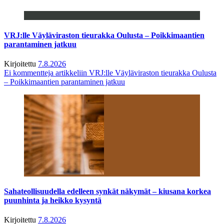
VRJ:lle Väyläviraston tieurakka Oulusta – Poikkimaantien
parantaminen jatkuu
Kirjoitettu
7.8.2026
Ei kommentteja
artikkeliin VRJ:lle Väyläviraston tieurakka Oulusta
– Poikkimaantien parantaminen jatkuu
Sahateollisuudella edelleen synkät näkymät – kiusana korkea
puunhinta ja heikko kysyntä
Kirjoitettu
7.8.2026