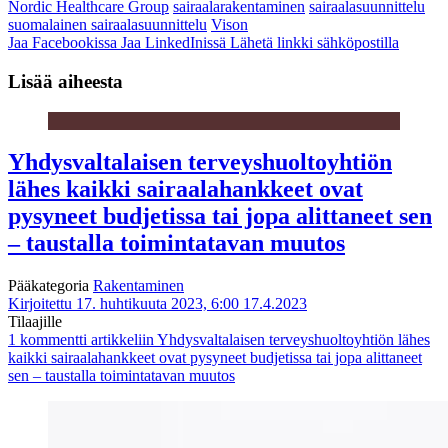
Nordic Healthcare Group
sairaalarakentaminen
sairaalasuunnittelu
suomalainen sairaalasuunnittelu
Vison
Jaa Facebookissa
Jaa LinkedInissä
Lähetä linkki sähköpostilla
Lisää aiheesta
Yhdysvaltalaisen terveyshuoltoyhtiön
lähes kaikki sairaalahankkeet ovat
pysyneet budjetissa tai jopa alittaneet sen
– taustalla toimintatavan muutos
Pääkategoria
Rakentaminen
Kirjoitettu 17. huhtikuuta 2023, 6:00
17.4.2023
Tilaajille
1 kommentti
artikkeliin Yhdysvaltalaisen terveyshuoltoyhtiön lähes
kaikki sairaalahankkeet ovat pysyneet budjetissa tai jopa alittaneet
sen – taustalla toimintatavan muutos