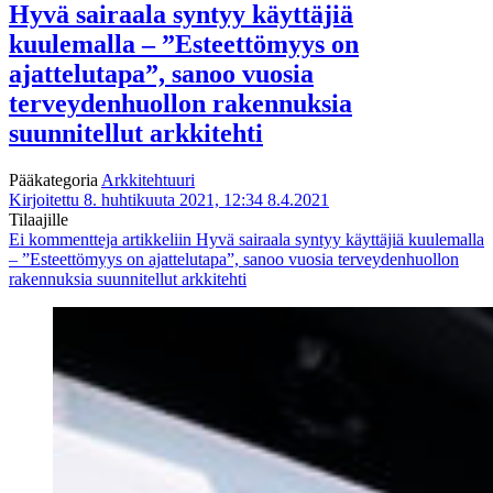
Hyvä sairaala syntyy käyttäjiä
kuulemalla – ”Esteettömyys on
ajattelutapa”, sanoo vuosia
terveydenhuollon rakennuksia
suunnitellut arkkitehti
Pääkategoria
Arkkitehtuuri
Kirjoitettu 8. huhtikuuta 2021, 12:34
8.4.2021
Tilaajille
Ei kommentteja
artikkeliin Hyvä sairaala syntyy käyttäjiä kuulemalla
– ”Esteettömyys on ajattelutapa”, sanoo vuosia terveydenhuollon
rakennuksia suunnitellut arkkitehti