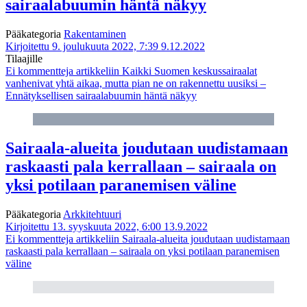
sairaalabuumin häntä näkyy
Pääkategoria
Rakentaminen
Kirjoitettu 9. joulukuuta 2022, 7:39
9.12.2022
Tilaajille
Ei kommentteja
artikkeliin Kaikki Suomen keskussairaalat
vanhenivat yhtä aikaa, mutta pian ne on rakennettu uusiksi –
Ennätyksellisen sairaalabuumin häntä näkyy
Sairaala-alueita joudutaan uudistamaan
raskaasti pala kerrallaan – sairaala on
yksi potilaan paranemisen väline
Pääkategoria
Arkkitehtuuri
Kirjoitettu 13. syyskuuta 2022, 6:00
13.9.2022
Ei kommentteja
artikkeliin Sairaala-alueita joudutaan uudistamaan
raskaasti pala kerrallaan – sairaala on yksi potilaan paranemisen
väline