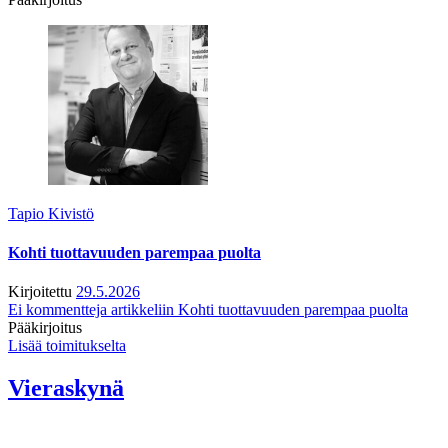
Tapio Kivistö
Kohti tuottavuuden parempaa puolta
Kirjoitettu
29.5.2026
Ei kommentteja
artikkeliin Kohti tuottavuuden parempaa puolta
Pääkirjoitus
Lisää toimitukselta
Vieraskynä