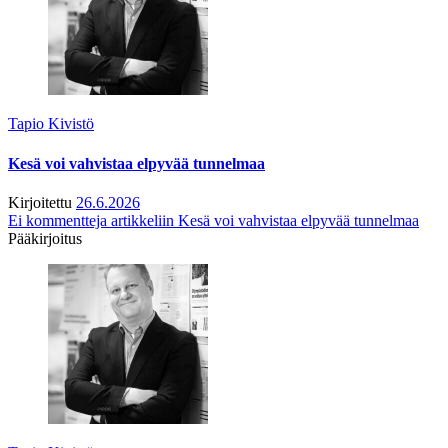
Tapio Kivistö
Kesä voi vahvistaa elpyvää tunnelmaa
Kirjoitettu
26.6.2026
Ei kommentteja
artikkeliin Kesä voi vahvistaa elpyvää tunnelmaa
Pääkirjoitus