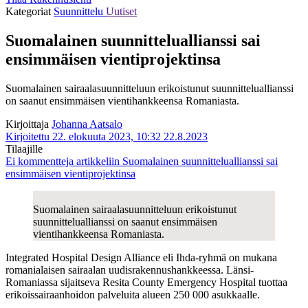
Kategoriat
Suunnittelu
Uutiset
Suomalainen suunnitteluallianssi sai
ensimmäisen vientiprojektinsa
Suomalainen sairaalasuunnitteluun erikoistunut suunnitteluallianssi
on saanut ensimmäisen vientihankkeensa Romaniasta.
Kirjoittaja
Johanna Aatsalo
Kirjoitettu 22. elokuuta 2023, 10:32
22.8.2023
Tilaajille
Ei kommentteja
artikkeliin Suomalainen suunnitteluallianssi sai
ensimmäisen vientiprojektinsa
Suomalainen sairaalasuunnitteluun erikoistunut
suunnitteluallianssi on saanut ensimmäisen
vientihankkeensa Romaniasta.
Integrated Hospital Design Alliance eli Ihda-ryhmä on mukana
romanialaisen sairaalan uudisrakennushankkeessa. Länsi-
Romaniassa sijaitseva Resita County Emergency Hospital tuottaa
erikoissairaanhoidon palveluita alueen 250 000 asukkaalle.