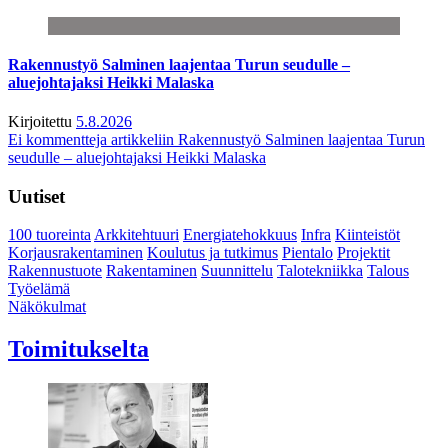
Rakennustyö Salminen laajentaa Turun seudulle –
aluejohtajaksi Heikki Malaska
Kirjoitettu
5.8.2026
Ei kommentteja
artikkeliin Rakennustyö Salminen laajentaa Turun
seudulle – aluejohtajaksi Heikki Malaska
Uutiset
100 tuoreinta
Arkkitehtuuri
Energiatehokkuus
Infra
Kiinteistöt
Korjausrakentaminen
Koulutus ja tutkimus
Pientalo
Projektit
Rakennustuote
Rakentaminen
Suunnittelu
Talotekniikka
Talous
Työelämä
Näkökulmat
Toimitukselta