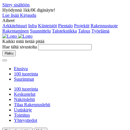
Siirry sisältöön
Hyödynnä 1kk/0€ diginäyte!
Lue lisää
Kirjaudu
Aiheet
Arkkitehtuuri
Infra
Kiinteistöt
Pientalo
Projektit
Rakennustuote
Rakentaminen
Suunnittelu
Talotekniikka
Talous
Työelämä
Kaikki mitä tietää pitää
Hae tältä sivustolta
Haku
Etusivu
100 tuoreinta
Suurimmat
100 tuoreinta
Keskustelut
Näköislehti
Tilaa Rakennuslehti
Uutiskirje
Toimitus
Yhteystiedot