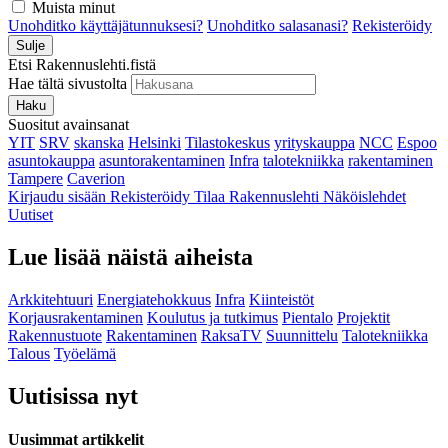
Muista minut
Unohditko käyttäjätunnuksesi?
Unohditko salasanasi?
Rekisteröidy
Sulje
Etsi Rakennuslehti.fistä
Hae tältä sivustolta
Haku
Suositut avainsanat
YIT
SRV
skanska
Helsinki
Tilastokeskus
yrityskauppa
NCC
Espoo
asuntokauppa
asuntorakentaminen
Infra
talotekniikka
rakentaminen
Tampere
Caverion
Kirjaudu sisään
Rekisteröidy
Tilaa Rakennuslehti
Näköislehdet
Uutiset
Lue lisää näistä aiheista
Arkkitehtuuri
Energiatehokkuus
Infra
Kiinteistöt
Korjausrakentaminen
Koulutus ja tutkimus
Pientalo
Projektit
Rakennustuote
Rakentaminen
RaksaTV
Suunnittelu
Talotekniikka
Talous
Työelämä
Uutisissa nyt
Uusimmat artikkelit