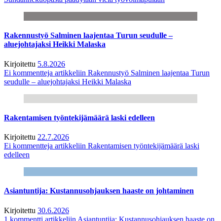
Rakennustyö Salminen laajentaa Turun seudulle –
aluejohtajaksi Heikki Malaska
Kirjoitettu
5.8.2026
Ei kommentteja
artikkeliin Rakennustyö Salminen laajentaa Turun
seudulle – aluejohtajaksi Heikki Malaska
Rakentamisen työntekijämäärä laski edelleen
Kirjoitettu
22.7.2026
Ei kommentteja
artikkeliin Rakentamisen työntekijämäärä laski
edelleen
Asiantuntija: Kustannusohjauksen haaste on johtaminen
Kirjoitettu
30.6.2026
1 kommentti
artikkeliin Asiantuntija: Kustannusohjauksen haaste on