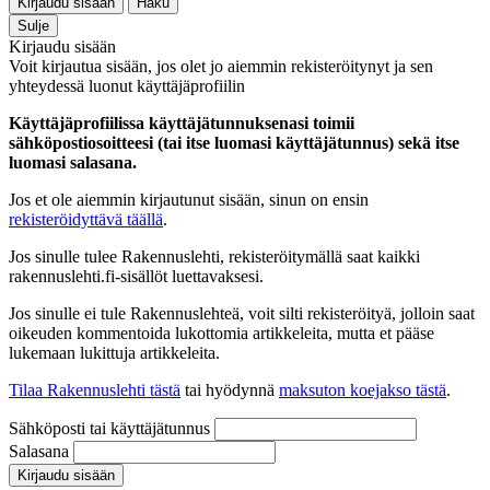
Kirjaudu sisään
Haku
Sulje
Kirjaudu sisään
Voit kirjautua sisään, jos olet jo aiemmin rekisteröitynyt ja sen
yhteydessä luonut käyttäjäprofiilin
Käyttäjäprofiilissa käyttäjätunnuksenasi toimii
sähköpostiosoitteesi (tai itse luomasi käyttäjätunnus) sekä itse
luomasi salasana.
Jos et ole aiemmin kirjautunut sisään, sinun on ensin
rekisteröidyttävä täällä
.
Jos sinulle tulee Rakennuslehti, rekisteröitymällä saat kaikki
rakennuslehti.fi-sisällöt luettavaksesi.
Jos sinulle ei tule Rakennuslehteä, voit silti rekisteröityä, jolloin saat
oikeuden kommentoida lukottomia artikkeleita, mutta et pääse
lukemaan lukittuja artikkeleita.
Tilaa Rakennuslehti tästä
tai hyödynnä
maksuton koejakso tästä
.
Sähköposti tai käyttäjätunnus
Salasana
Kirjaudu sisään