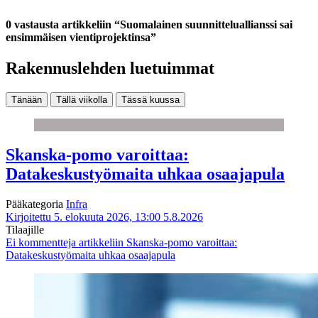
0 vastausta artikkeliin “Suomalainen suunnitteluallianssi sai
ensimmäisen vientiprojektinsa”
Rakennuslehden luetuimmat
Tänään
Tällä viikolla
Tässä kuussa
Skanska-pomo varoittaa:
Datakeskustyömaita uhkaa osaajapula
Pääkategoria
Infra
Kirjoitettu 5. elokuuta 2026, 13:00
5.8.2026
Tilaajille
Ei kommentteja
artikkeliin Skanska-pomo varoittaa:
Datakeskustyömaita uhkaa osaajapula