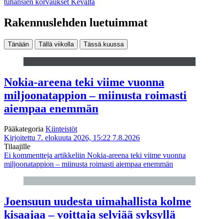
tuhansien korvaukset Kevalta
Rakennuslehden luetuimmat
Tänään
Tällä viikolla
Tässä kuussa
Nokia-areena teki viime vuonna
miljoonatappion – miinusta roimasti
aiempaa enemmän
Pääkategoria
Kiinteistöt
Kirjoitettu 7. elokuuta 2026, 15:22
7.8.2026
Tilaajille
Ei kommentteja
artikkeliin Nokia-areena teki viime vuonna
miljoonatappion – miinusta roimasti aiempaa enemmän
Joensuun uudesta uimahallista kolme
kisaajaa – voittaja selviää syksyllä