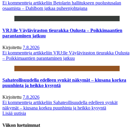
Ei kommentteja
artikkeliin Betolarin hallitukseen puolustusalan
osaamista – Dahlbom jatkaa puheenjohtajana
VRJ:lle Väyläviraston tieurakka Oulusta – Poikkimaantien
parantaminen jatkuu
Kirjoitettu
7.8.2026
Ei kommentteja
artikkeliin VRJ:lle Väyläviraston tieurakka Oulusta
– Poikkimaantien parantaminen jatkuu
Sahateollisuudella edelleen synkät näkymät – kiusana korkea
puunhinta ja heikko kysyntä
Kirjoitettu
7.8.2026
Ei kommentteja
artikkeliin Sahateollisuudella edelleen synkät
näkymät – kiusana korkea puunhinta ja heikko kysyntä
Lisää uutisia
Viikon luetuimmat