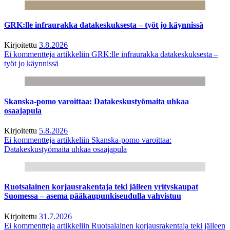
GRK:lle infraurakka datakeskuksesta – työt jo käynnissä
Kirjoitettu
3.8.2026
Ei kommentteja
artikkeliin GRK:lle infraurakka datakeskuksesta –
työt jo käynnissä
Skanska-pomo varoittaa: Datakeskustyömaita uhkaa
osaajapula
Kirjoitettu
5.8.2026
Ei kommentteja
artikkeliin Skanska-pomo varoittaa:
Datakeskustyömaita uhkaa osaajapula
Ruotsalainen korjausrakentaja teki jälleen yrityskaupat
Suomessa – asema pääkaupunkiseudulla vahvistuu
Kirjoitettu
31.7.2026
Ei kommentteja
artikkeliin Ruotsalainen korjausrakentaja teki jälleen