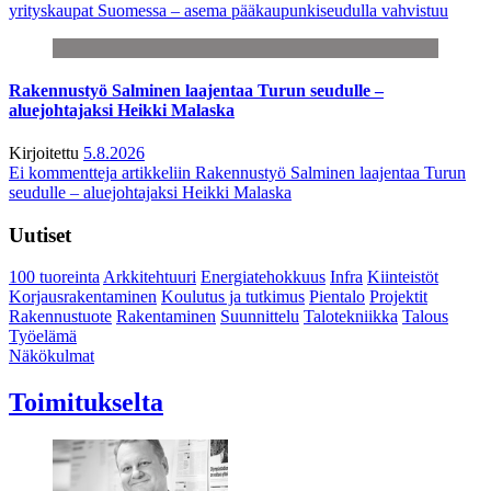
yrityskaupat Suomessa – asema pääkaupunkiseudulla vahvistuu
Rakennustyö Salminen laajentaa Turun seudulle –
aluejohtajaksi Heikki Malaska
Kirjoitettu
5.8.2026
Ei kommentteja
artikkeliin Rakennustyö Salminen laajentaa Turun
seudulle – aluejohtajaksi Heikki Malaska
Uutiset
100 tuoreinta
Arkkitehtuuri
Energiatehokkuus
Infra
Kiinteistöt
Korjausrakentaminen
Koulutus ja tutkimus
Pientalo
Projektit
Rakennustuote
Rakentaminen
Suunnittelu
Talotekniikka
Talous
Työelämä
Näkökulmat
Toimitukselta