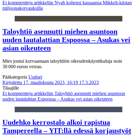
Ei kommentteja
artikkeliin Nyab kohensi kassaansa Mikkeli-kiistan
miljoonakorvauksilla
Taloyhtiö asennutti miehen asuntoon
uuden lautalattian Espoossa – Asukas vei
asian oikeuteen
Mies joutui korvaamaan taloyhtiön oikeudenkäyntikuluja noin
30 000 euron verran.
Pääkategoria
Uutiset
Kirjoitettu 17. maaliskuuta 2023, 16:19
17.3.2023
Tilaajille
Ei kommentteja
artikkeliin Taloyhtiö asennutti miehen asuntoon
uuden lautalattian Espoossa – Asukas vei asian oikeuteen
Uudehko kerrostalo alkoi rapistua
Tampereella – YIT:llä edessä korjaustyöt