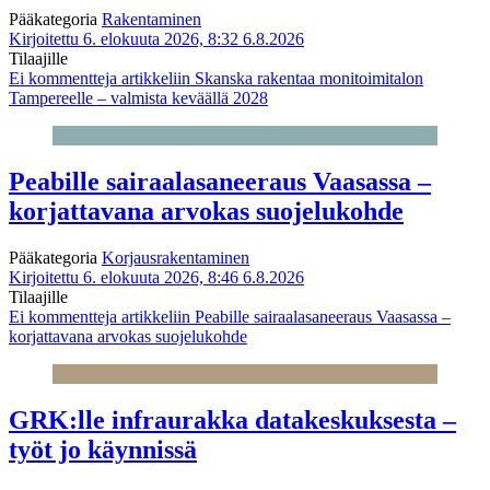
Pääkategoria
Rakentaminen
Kirjoitettu 6. elokuuta 2026, 8:32
6.8.2026
Tilaajille
Ei kommentteja
artikkeliin Skanska rakentaa monitoimitalon
Tampereelle – valmista keväällä 2028
Peabille sairaalasaneeraus Vaasassa –
korjattavana arvokas suojelukohde
Pääkategoria
Korjausrakentaminen
Kirjoitettu 6. elokuuta 2026, 8:46
6.8.2026
Tilaajille
Ei kommentteja
artikkeliin Peabille sairaalasaneeraus Vaasassa –
korjattavana arvokas suojelukohde
GRK:lle infraurakka datakeskuksesta –
työt jo käynnissä