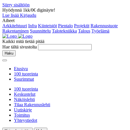
Siirry sisältöön
Hyödynnä 1kk/0€ diginäyte!
Lue lisää
Kirjaudu
Aiheet
Arkkitehtuuri
Infra
Kiinteistöt
Pientalo
Projektit
Rakennustuote
Rakentaminen
Suunnittelu
Talotekniikka
Talous
Työelämä
Kaikki mitä tietää pitää
Hae tältä sivustolta
Haku
Etusivu
100 tuoreinta
Suurimmat
100 tuoreinta
Keskustelut
Näköislehti
Tilaa Rakennuslehti
Uutiskirje
Toimitus
Yhteystiedot