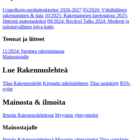
Urapolkuja-oppilaitoskiertue 2026-2027
05/2026: Vähähiilinen
rakentaminen & data
10/2025: Rakentamisen kiertotalous 2025:
Jätteistä materiaaleiksi
09/2024: Recticel Talks 2024: Moderni ja
paloturvallinen loiva katto
Teemat ja liitteet
11/2024: Suomea rakentamassa
Mainostajalle
Lue Rakennuslehteä
Tilaa Rakennuslehti
Kirjaudu näköislehteen
Tilaa uutiskirje
RSS-
syöte
Mainosta & ilmoita
Ilmoita Rakennuslehdessä
Myynnin yhteystiedot
Mainostajalle
Ilmoita Rakennuslehdessä
Myynnin yhteystiedot
Tilaa uutiskirje