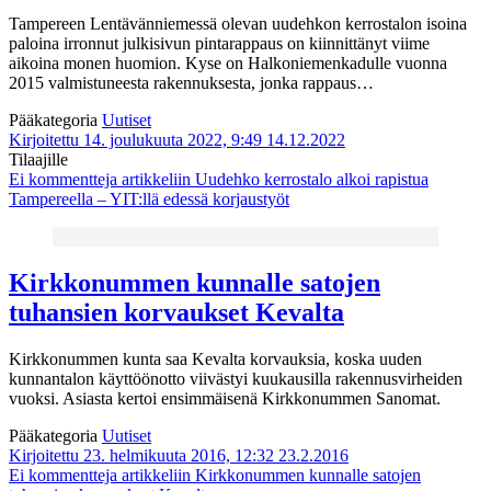
Tampereen Lentävänniemessä olevan uudehkon kerrostalon isoina
paloina irronnut julkisivun pintarappaus on kiinnittänyt viime
aikoina monen huomion. Kyse on Halkoniemenkadulle vuonna
2015 valmistuneesta rakennuksesta, jonka rappaus…
Pääkategoria
Uutiset
Kirjoitettu 14. joulukuuta 2022, 9:49
14.12.2022
Tilaajille
Ei kommentteja
artikkeliin Uudehko kerrostalo alkoi rapistua
Tampereella – YIT:llä edessä korjaustyöt
Kirkkonummen kunnalle satojen
tuhansien korvaukset Kevalta
Kirkkonummen kunta saa Kevalta korvauksia, koska uuden
kunnantalon käyttöönotto viivästyi kuukausilla rakennusvirheiden
vuoksi. Asiasta kertoi ensimmäisenä Kirkkonummen Sanomat.
Pääkategoria
Uutiset
Kirjoitettu 23. helmikuuta 2016, 12:32
23.2.2016
Ei kommentteja
artikkeliin Kirkkonummen kunnalle satojen