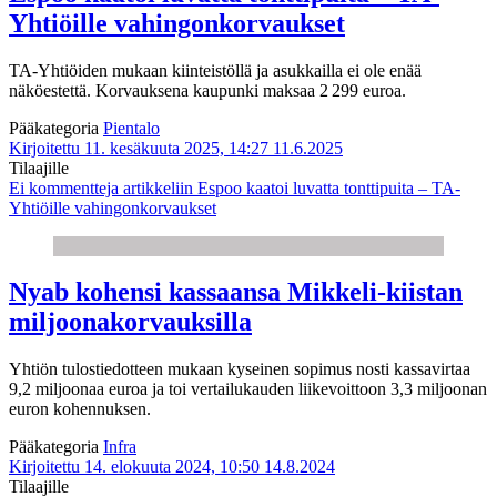
Yhtiöille vahingonkorvaukset
TA-Yhtiöiden mukaan kiinteistöllä ja asukkailla ei ole enää
näköestettä. Korvauksena kaupunki maksaa 2 299 euroa.
Pääkategoria
Pientalo
Kirjoitettu 11. kesäkuuta 2025, 14:27
11.6.2025
Tilaajille
Ei kommentteja
artikkeliin Espoo kaatoi luvatta tonttipuita – TA-
Yhtiöille vahingonkorvaukset
Nyab kohensi kassaansa Mikkeli-kiistan
miljoonakorvauksilla
Yhtiön tulostiedotteen mukaan kyseinen sopimus nosti kassavirtaa
9,2 miljoonaa euroa ja toi vertailukauden liikevoittoon 3,3 miljoonan
euron kohennuksen.
Pääkategoria
Infra
Kirjoitettu 14. elokuuta 2024, 10:50
14.8.2024
Tilaajille