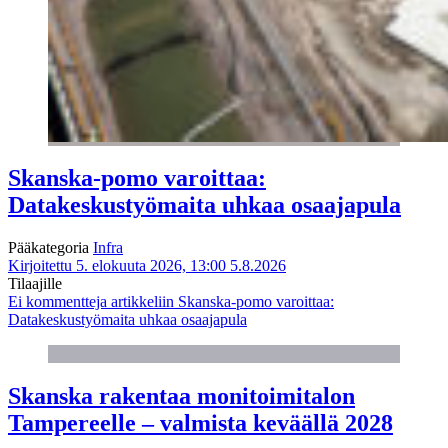
Skanska-pomo varoittaa:
Datakeskustyömaita uhkaa osaajapula
Pääkategoria
Infra
Kirjoitettu 5. elokuuta 2026, 13:00
5.8.2026
Tilaajille
Ei kommentteja
artikkeliin Skanska-pomo varoittaa:
Datakeskustyömaita uhkaa osaajapula
Skanska rakentaa monitoimitalon
Tampereelle – valmista keväällä 2028