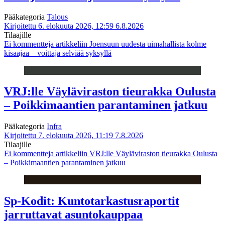
Pääkategoria
Talous
Kirjoitettu 6. elokuuta 2026, 12:59
6.8.2026
Tilaajille
Ei kommentteja
artikkeliin Joensuun uudesta uimahallista kolme
kisaajaa – voittaja selviää syksyllä
VRJ:lle Väyläviraston tieurakka Oulusta
– Poikkimaantien parantaminen jatkuu
Pääkategoria
Infra
Kirjoitettu 7. elokuuta 2026, 11:19
7.8.2026
Tilaajille
Ei kommentteja
artikkeliin VRJ:lle Väyläviraston tieurakka Oulusta
– Poikkimaantien parantaminen jatkuu
Sp-Kodit: Kuntotarkastusraportit
jarruttavat asuntokauppaa