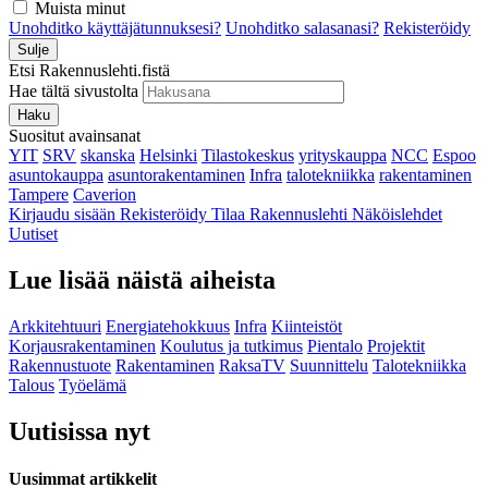
Muista minut
Unohditko käyttäjätunnuksesi?
Unohditko salasanasi?
Rekisteröidy
Sulje
Etsi Rakennuslehti.fistä
Hae tältä sivustolta
Haku
Suositut avainsanat
YIT
SRV
skanska
Helsinki
Tilastokeskus
yrityskauppa
NCC
Espoo
asuntokauppa
asuntorakentaminen
Infra
talotekniikka
rakentaminen
Tampere
Caverion
Kirjaudu sisään
Rekisteröidy
Tilaa Rakennuslehti
Näköislehdet
Uutiset
Lue lisää näistä aiheista
Arkkitehtuuri
Energiatehokkuus
Infra
Kiinteistöt
Korjausrakentaminen
Koulutus ja tutkimus
Pientalo
Projektit
Rakennustuote
Rakentaminen
RaksaTV
Suunnittelu
Talotekniikka
Talous
Työelämä
Uutisissa nyt
Uusimmat artikkelit