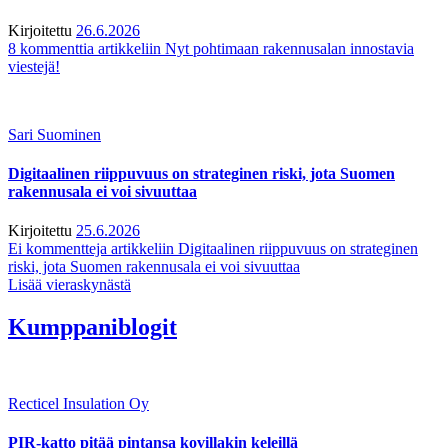
Kirjoitettu
26.6.2026
8 kommenttia
artikkeliin Nyt pohtimaan rakennusalan innostavia
viestejä!
Sari Suominen
Digitaalinen riippuvuus on strateginen riski, jota Suomen
rakennusala ei voi sivuuttaa
Kirjoitettu
25.6.2026
Ei kommentteja
artikkeliin Digitaalinen riippuvuus on strateginen
riski, jota Suomen rakennusala ei voi sivuuttaa
Lisää vieraskynästä
Kumppaniblogit
Recticel Insulation Oy
PIR-katto pitää pintansa kovillakin keleillä