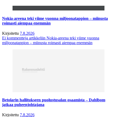
Nokia-areena teki viime vuonna miljoonatappion – miinusta
roimasti aiempaa enemmän
Kirjoitettu
7.8.2026
Ei kommentteja
artikkeliin Nokia-areena teki viime vuonna
miljoonatappion – miinusta roimasti aiempaa enemmän
Betolarin hallitukseen puolustusalan osaamista – Dahlbom
jatkaa puheenjohtajana
Kirjoitettu
7.8.2026