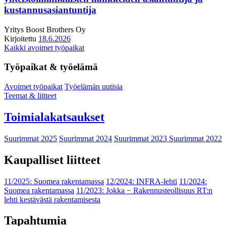
kustannusasiantuntija
Yritys
Boost Brothers Oy
Kirjoitettu
18.6.2026
Kaikki avoimet työpaikat
Työpaikat & työelämä
Avoimet työpaikat
Työelämän uutisia
Teemat & liitteet
Toimialakatsaukset
Suurimmat 2025
Suurimmat 2024
Suurimmat 2023
Suurimmat 2022
Kaupalliset liitteet
11/2025: Suomea rakentamassa
12/2024: INFRA-lehti
11/2024:
Suomea rakentamassa
11/2023: Jokka − Rakennusteollisuus RT:n
lehti kestävästä rakentamisesta
Tapahtumia