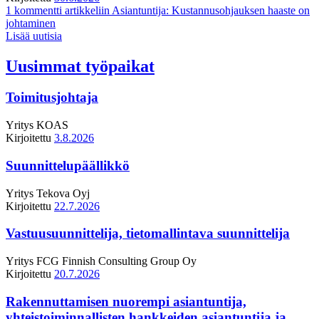
1 kommentti
artikkeliin Asiantuntija: Kustannusohjauksen haaste on
johtaminen
Lisää uutisia
Uusimmat työpaikat
Toimitusjohtaja
Yritys
KOAS
Kirjoitettu
3.8.2026
Suunnittelupäällikkö
Yritys
Tekova Oyj
Kirjoitettu
22.7.2026
Vastuusuunnittelija, tietomallintava suunnittelija
Yritys
FCG Finnish Consulting Group Oy
Kirjoitettu
20.7.2026
Rakennuttamisen nuorempi asiantuntija,
yhteistoiminnallisten hankkeiden asiantuntija ja