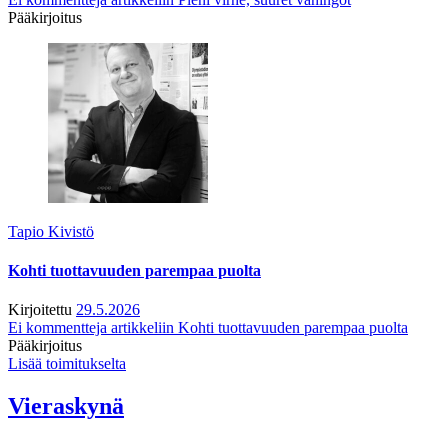
Pääkirjoitus
Tapio Kivistö
Kohti tuottavuuden parempaa puolta
Kirjoitettu
29.5.2026
Ei kommentteja
artikkeliin Kohti tuottavuuden parempaa puolta
Pääkirjoitus
Lisää toimitukselta
Vieraskynä