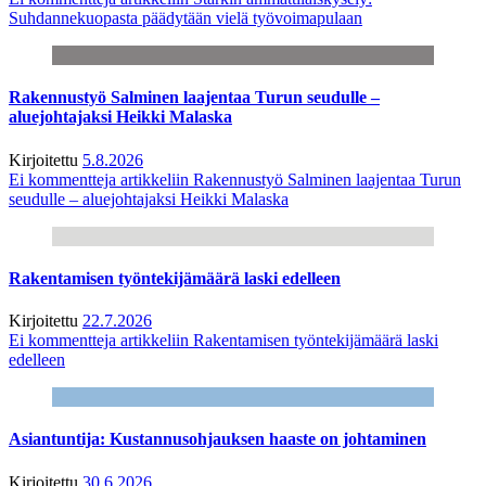
Suhdannekuopasta päädytään vielä työvoimapulaan
Rakennustyö Salminen laajentaa Turun seudulle –
aluejohtajaksi Heikki Malaska
Kirjoitettu
5.8.2026
Ei kommentteja
artikkeliin Rakennustyö Salminen laajentaa Turun
seudulle – aluejohtajaksi Heikki Malaska
Rakentamisen työntekijämäärä laski edelleen
Kirjoitettu
22.7.2026
Ei kommentteja
artikkeliin Rakentamisen työntekijämäärä laski
edelleen
Asiantuntija: Kustannusohjauksen haaste on johtaminen
Kirjoitettu
30.6.2026