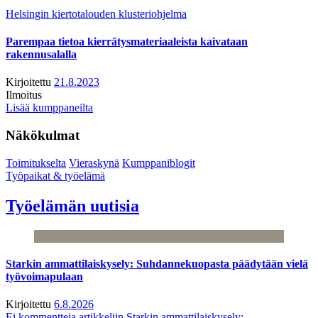
Helsingin kiertotalouden klusteriohjelma
Parempaa tietoa kierrätysmateriaaleista kaivataan
rakennusalalla
Kirjoitettu
21.8.2023
Ilmoitus
Lisää kumppaneilta
Näkökulmat
Toimitukselta
Vieraskynä
Kumppaniblogit
Työpaikat & työelämä
Työelämän uutisia
Starkin ammattilaiskysely: Suhdannekuopasta päädytään vielä
työvoimapulaan
Kirjoitettu
6.8.2026
Ei kommentteja
artikkeliin Starkin ammattilaiskysely: