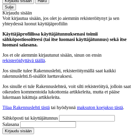
Kirjaudu sisään
Haku
Sulje
Kirjaudu sisään
Voit kirjautua sisään, jos olet jo aiemmin rekisteröitynyt ja sen
yhteydessä luonut käyttäjäprofiilin
Käyttäjäprofiilissa käyttäjätunnuksenasi toimii
sähköpostiosoitteesi (tai itse luomasi käyttäjätunnus) sekä itse
luomasi salasana.
Jos et ole aiemmin kirjautunut sisään, sinun on ensin
rekisteröidyttävä täällä
.
Jos sinulle tulee Rakennuslehti, rekisteröitymällä saat kaikki
rakennuslehti.fi-sisällöt luettavaksesi.
Jos sinulle ei tule Rakennuslehteä, voit silti rekisteröityä, jolloin saat
oikeuden kommentoida lukottomia artikkeleita, mutta et pääse
lukemaan lukittuja artikkeleita.
Tilaa Rakennuslehti tästä
tai hyödynnä
maksuton koejakso tästä
.
Sähköposti tai käyttäjätunnus
Salasana
Kirjaudu sisään