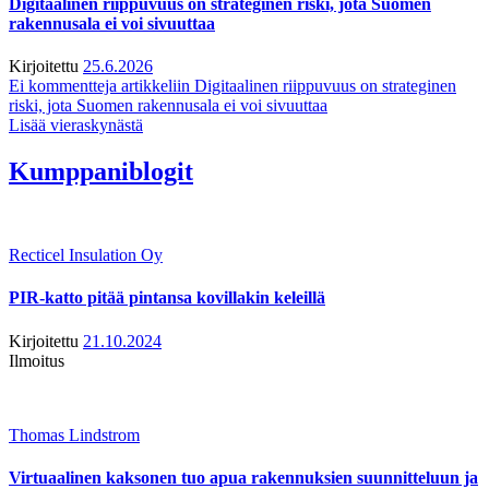
Digitaalinen riippuvuus on strateginen riski, jota Suomen
rakennusala ei voi sivuuttaa
Kirjoitettu
25.6.2026
Ei kommentteja
artikkeliin Digitaalinen riippuvuus on strateginen
riski, jota Suomen rakennusala ei voi sivuuttaa
Lisää vieraskynästä
Kumppaniblogit
Recticel Insulation Oy
PIR-katto pitää pintansa kovillakin keleillä
Kirjoitettu
21.10.2024
Ilmoitus
Thomas Lindstrom
Virtuaalinen kaksonen tuo apua rakennuksien suunnitteluun ja