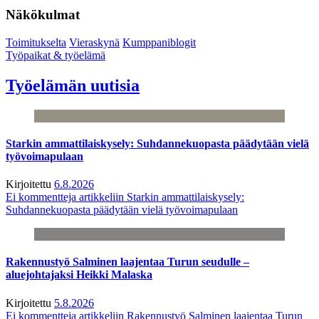
Näkökulmat
Toimitukselta
Vieraskynä
Kumppaniblogit
Työpaikat & työelämä
Työelämän uutisia
Starkin ammattilaiskysely: Suhdannekuopasta päädytään vielä
työvoimapulaan
Kirjoitettu
6.8.2026
Ei kommentteja
artikkeliin Starkin ammattilaiskysely:
Suhdannekuopasta päädytään vielä työvoimapulaan
Rakennustyö Salminen laajentaa Turun seudulle –
aluejohtajaksi Heikki Malaska
Kirjoitettu
5.8.2026
Ei kommentteja
artikkeliin Rakennustyö Salminen laajentaa Turun