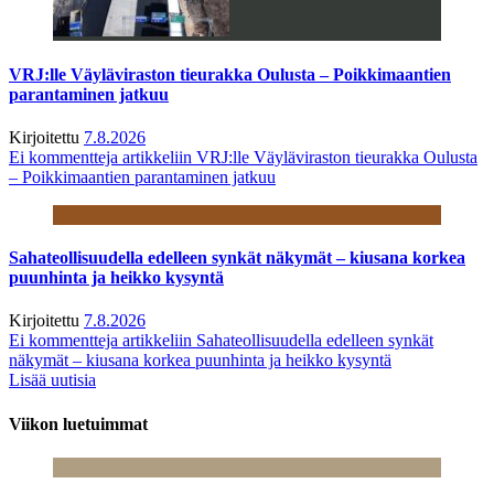
VRJ:lle Väyläviraston tieurakka Oulusta – Poikkimaantien
parantaminen jatkuu
Kirjoitettu
7.8.2026
Ei kommentteja
artikkeliin VRJ:lle Väyläviraston tieurakka Oulusta
– Poikkimaantien parantaminen jatkuu
Sahateollisuudella edelleen synkät näkymät – kiusana korkea
puunhinta ja heikko kysyntä
Kirjoitettu
7.8.2026
Ei kommentteja
artikkeliin Sahateollisuudella edelleen synkät
näkymät – kiusana korkea puunhinta ja heikko kysyntä
Lisää uutisia
Viikon luetuimmat