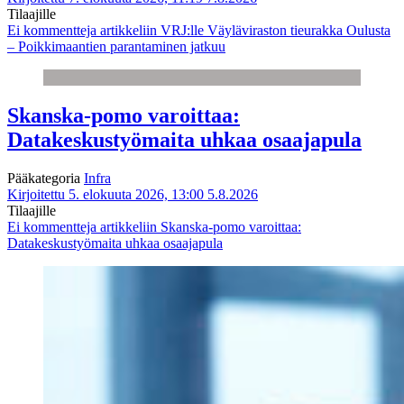
Tilaajille
Ei kommentteja
artikkeliin VRJ:lle Väyläviraston tieurakka Oulusta
– Poikkimaantien parantaminen jatkuu
Skanska-pomo varoittaa:
Datakeskustyömaita uhkaa osaajapula
Pääkategoria
Infra
Kirjoitettu 5. elokuuta 2026, 13:00
5.8.2026
Tilaajille
Ei kommentteja
artikkeliin Skanska-pomo varoittaa:
Datakeskustyömaita uhkaa osaajapula