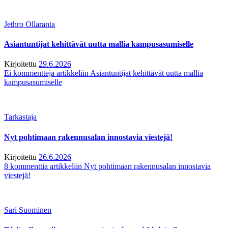
Jethro Ollaranta
Asiantuntijat kehittävät uutta mallia kampusasumiselle
Kirjoitettu
29.6.2026
Ei kommentteja
artikkeliin Asiantuntijat kehittävät uutta mallia
kampusasumiselle
Tarkastaja
Nyt pohtimaan rakennusalan innostavia viestejä!
Kirjoitettu
26.6.2026
8 kommenttia
artikkeliin Nyt pohtimaan rakennusalan innostavia
viestejä!
Sari Suominen