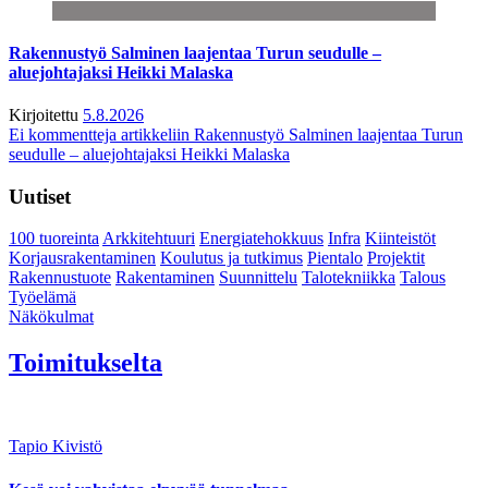
Rakennustyö Salminen laajentaa Turun seudulle –
aluejohtajaksi Heikki Malaska
Kirjoitettu
5.8.2026
Ei kommentteja
artikkeliin Rakennustyö Salminen laajentaa Turun
seudulle – aluejohtajaksi Heikki Malaska
Uutiset
100 tuoreinta
Arkkitehtuuri
Energiatehokkuus
Infra
Kiinteistöt
Korjausrakentaminen
Koulutus ja tutkimus
Pientalo
Projektit
Rakennustuote
Rakentaminen
Suunnittelu
Talotekniikka
Talous
Työelämä
Näkökulmat
Toimitukselta
Tapio Kivistö