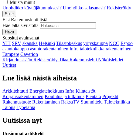
Muista minut
Unohditko käyttäjätunnuksesi?
Unohditko salasanasi?
Rekisteröidy
Sulje
Etsi Rakennuslehti.fistä
Hae tältä sivustolta
Haku
Suositut avainsanat
YIT
SRV
skanska
Helsinki
Tilastokeskus
yrityskauppa
NCC
Espoo
asuntokauppa
asuntorakentaminen
Infra
talotekniikka
rakentaminen
Tampere
Caverion
Kirjaudu sisään
Rekisteröidy
Tilaa Rakennuslehti
Näköislehdet
Uutiset
Lue lisää näistä aiheista
Arkkitehtuuri
Energiatehokkuus
Infra
Kiinteistöt
Korjausrakentaminen
Koulutus ja tutkimus
Pientalo
Projektit
Rakennustuote
Rakentaminen
RaksaTV
Suunnittelu
Talotekniikka
Talous
Työelämä
Uutisissa nyt
Uusimmat artikkelit