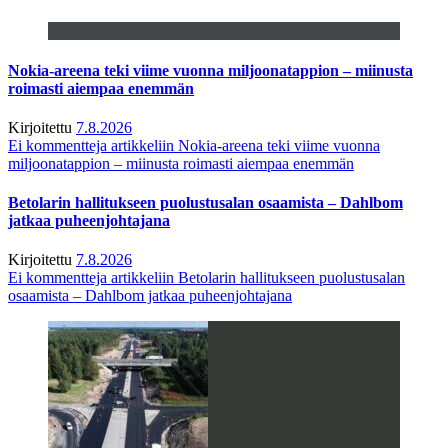
Nokia-areena teki viime vuonna miljoonatappion – miinusta
roimasti aiempaa enemmän
Kirjoitettu
7.8.2026
Ei kommentteja
artikkeliin Nokia-areena teki viime vuonna
miljoonatappion – miinusta roimasti aiempaa enemmän
Betolarin hallitukseen puolustusalan osaamista – Dahlbom
jatkaa puheenjohtajana
Kirjoitettu
7.8.2026
Ei kommentteja
artikkeliin Betolarin hallitukseen puolustusalan
osaamista – Dahlbom jatkaa puheenjohtajana