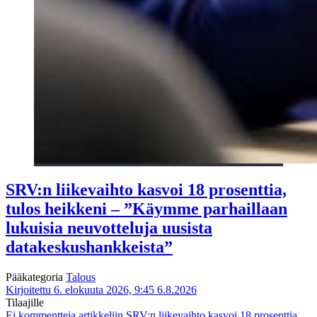
SRV:n liikevaihto kasvoi 18 prosenttia,
tulos heikkeni – ”Käymme parhaillaan
lukuisia neuvotteluja uusista
datakeskushankkeista”
Pääkategoria
Talous
Kirjoitettu 6. elokuuta 2026, 9:45
6.8.2026
Tilaajille
Ei kommentteja
artikkeliin SRV:n liikevaihto kasvoi 18 prosenttia,