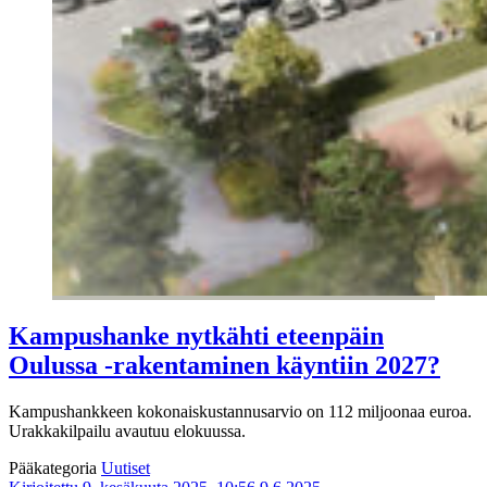
Kampushanke nytkähti eteenpäin
Oulussa -rakentaminen käyntiin 2027?
Kampushankkeen kokonaiskustannusarvio on 112 miljoonaa euroa.
Urakkakilpailu avautuu elokuussa.
Pääkategoria
Uutiset