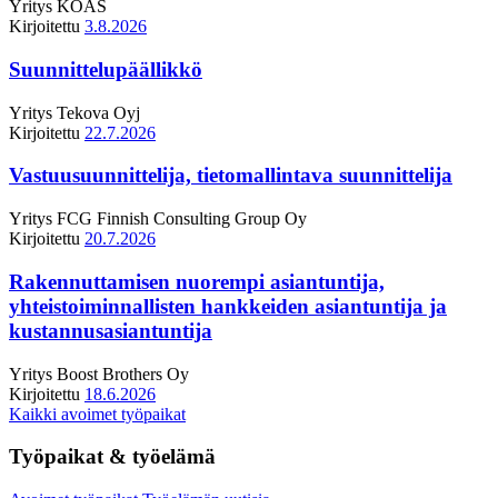
Yritys
KOAS
Kirjoitettu
3.8.2026
Suunnittelupäällikkö
Yritys
Tekova Oyj
Kirjoitettu
22.7.2026
Vastuusuunnittelija, tietomallintava suunnittelija
Yritys
FCG Finnish Consulting Group Oy
Kirjoitettu
20.7.2026
Rakennuttamisen nuorempi asiantuntija,
yhteistoiminnallisten hankkeiden asiantuntija ja
kustannusasiantuntija
Yritys
Boost Brothers Oy
Kirjoitettu
18.6.2026
Kaikki avoimet työpaikat
Työpaikat & työelämä