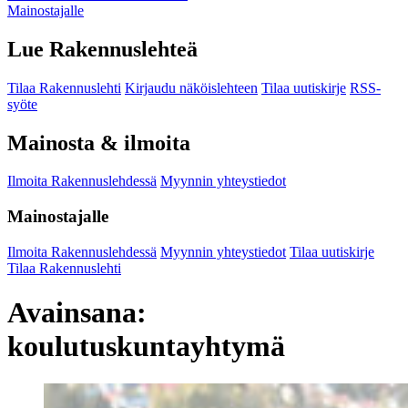
Mainostajalle
Lue Rakennuslehteä
Tilaa Rakennuslehti
Kirjaudu näköislehteen
Tilaa uutiskirje
RSS-
syöte
Mainosta & ilmoita
Ilmoita Rakennuslehdessä
Myynnin yhteystiedot
Mainostajalle
Ilmoita Rakennuslehdessä
Myynnin yhteystiedot
Tilaa uutiskirje
Tilaa Rakennuslehti
Avainsana:
koulutuskuntayhtymä