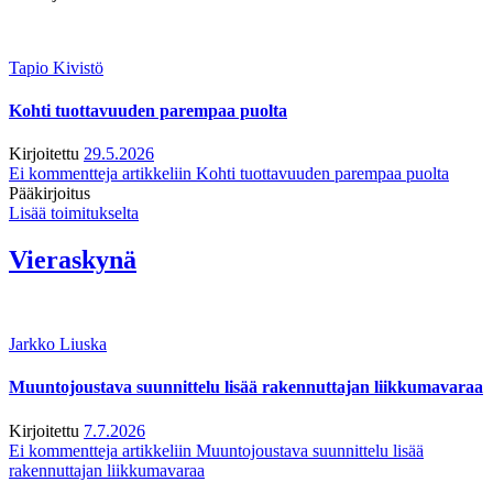
Tapio Kivistö
Kohti tuottavuuden parempaa puolta
Kirjoitettu
29.5.2026
Ei kommentteja
artikkeliin Kohti tuottavuuden parempaa puolta
Pääkirjoitus
Lisää toimitukselta
Vieraskynä
Jarkko Liuska
Muuntojoustava suunnittelu lisää rakennuttajan liikkumavaraa
Kirjoitettu
7.7.2026
Ei kommentteja
artikkeliin Muuntojoustava suunnittelu lisää
rakennuttajan liikkumavaraa