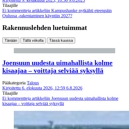
Kirjoitettu 9. kesäkuuta 2025, 10:56
9.6.2025
Tilaajille
Ei kommentteja
artikkeliin Kampushanke nytkähti eteenpäin
Oulussa -rakentaminen käyntiin 2027?
Rakennuslehden luetuimmat
Tänään
Tällä viikolla
Tässä kuussa
Joensuun uudesta uimahallista kolme
kisaajaa – voittaja selviää syksyllä
Pääkategoria
Talous
Kirjoitettu 6. elokuuta 2026, 12:59
6.8.2026
Tilaajille
Ei kommentteja
artikkeliin Joensuun uudesta uimahallista kolme
kisaajaa – voittaja selviää syksyllä