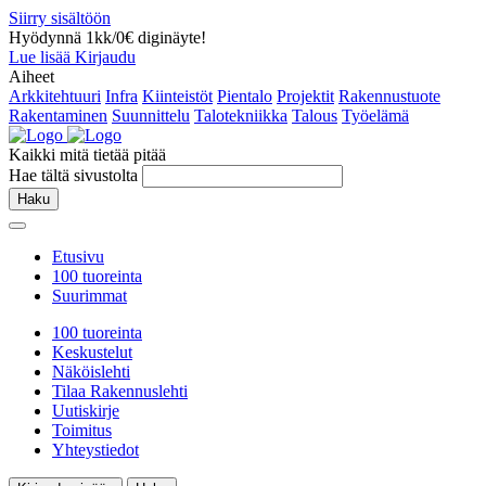
Siirry sisältöön
Hyödynnä 1kk/0€ diginäyte!
Lue lisää
Kirjaudu
Aiheet
Arkkitehtuuri
Infra
Kiinteistöt
Pientalo
Projektit
Rakennustuote
Rakentaminen
Suunnittelu
Talotekniikka
Talous
Työelämä
Kaikki mitä tietää pitää
Hae tältä sivustolta
Haku
Etusivu
100 tuoreinta
Suurimmat
100 tuoreinta
Keskustelut
Näköislehti
Tilaa Rakennuslehti
Uutiskirje
Toimitus
Yhteystiedot