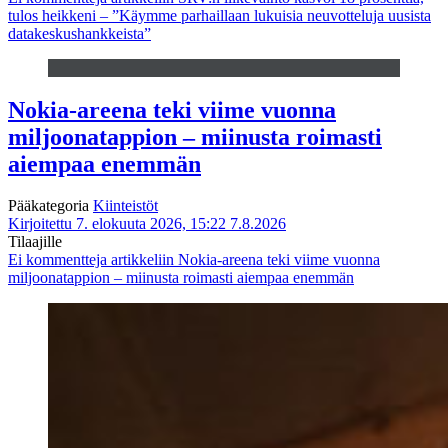
tulos heikkeni – ”Käymme parhaillaan lukuisia neuvotteluja uusista
datakeskushankkeista”
Nokia-areena teki viime vuonna
miljoonatappion – miinusta roimasti
aiempaa enemmän
Pääkategoria
Kiinteistöt
Kirjoitettu 7. elokuuta 2026, 15:22
7.8.2026
Tilaajille
Ei kommentteja
artikkeliin Nokia-areena teki viime vuonna
miljoonatappion – miinusta roimasti aiempaa enemmän