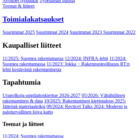
Avoimet työpaikat
Työelämän uutisia
Teemat & liitteet
Toimialakatsaukset
Suurimmat 2025
Suurimmat 2024
Suurimmat 2023
Suurimmat 2022
Kaupalliset liitteet
11/2025: Suomea rakentamassa
12/2024: INFRA-lehti
11/2024:
Suomea rakentamassa
11/2023: Jokka − Rakennusteollisuus RT:n
lehti kestävästä rakentamisesta
Tapahtumia
Urapolkuja-oppilaitoskiertue 2026-2027
05/2026: Vähähiilinen
rakentaminen & data
10/2025: Rakentamisen kiertotalous 2025:
Jätteistä materiaaleiksi
09/2024: Recticel Talks 2024: Moderni ja
paloturvallinen loiva katto
Teemat ja liitteet
11/2024: Suomea rakentamassa