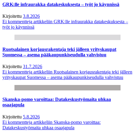
GRK:lle infraurakka datakeskuksesta – työt jo käynnissä
Kirjoitettu
3.8.2026
Ei kommentteja
artikkeliin GRK:lle infraurakka datakeskuksesta –
työt jo käynnissä
Ruotsalainen korjausrakentaja teki jälleen yrityskaupat
Suomessa – asema pääkaupunkiseudulla vahvistuu
Kirjoitettu
31.7.2026
Ei kommentteja
artikkeliin Ruotsalainen korjausrakentaja teki jälleen
yrityskaupat Suomessa – asema pääkaupunkiseudulla vahvistuu
Skanska-pomo varoittaa: Datakeskustyömaita uhkaa
osaajapula
Kirjoitettu
5.8.2026
Ei kommentteja
artikkeliin Skanska-pomo varoittaa:
Datakeskustyömaita uhkaa osaajapula