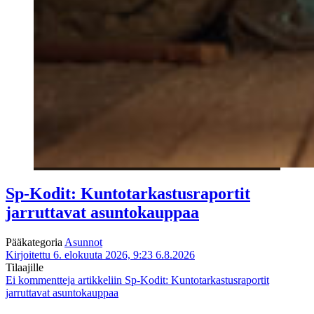
Sp-Kodit: Kuntotarkastusraportit
jarruttavat asuntokauppaa
Pääkategoria
Asunnot
Kirjoitettu 6. elokuuta 2026, 9:23
6.8.2026
Tilaajille
Ei kommentteja
artikkeliin Sp-Kodit: Kuntotarkastusraportit
jarruttavat asuntokauppaa