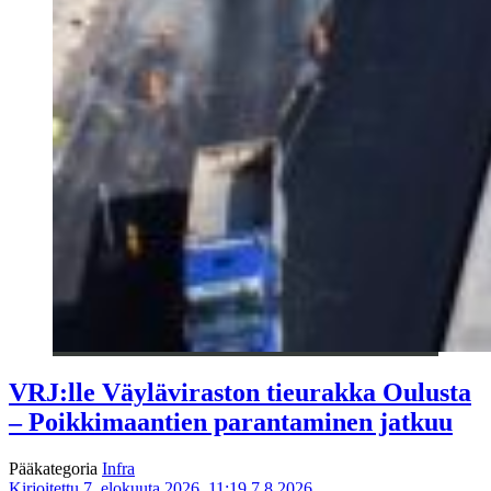
VRJ:lle Väyläviraston tieurakka Oulusta
– Poikkimaantien parantaminen jatkuu
Pääkategoria
Infra
Kirjoitettu 7. elokuuta 2026, 11:19
7.8.2026