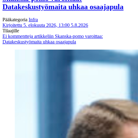
Datakeskustyömaita uhkaa osaajapula
Pääkategoria
Infra
Kirjoitettu 5. elokuuta 2026, 13:00
5.8.2026
Tilaajille
Ei kommentteja
artikkeliin Skanska-pomo varoittaa:
Datakeskustyömaita uhkaa osaajapula