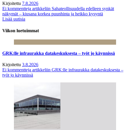
Kirjoitettu
7.8.2026
Ei kommentteja
artikkeliin Sahateollisuudella edelleen synkät
näkymät – kiusana korkea puunhinta ja heikko kysyntä
Lisää uutisia
Viikon luetuimmat
GRK:lle infraurakka datakeskuksesta – työt jo käynnissä
Kirjoitettu
3.8.2026
Ei kommentteja
artikkeliin GRK:lle infraurakka datakeskuksesta –
työt jo käynnissä