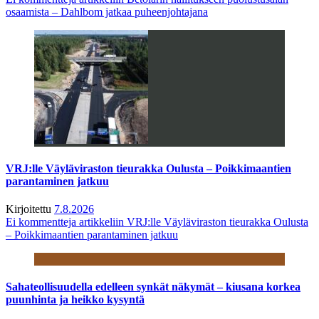
osaamista – Dahlbom jatkaa puheenjohtajana
VRJ:lle Väyläviraston tieurakka Oulusta – Poikkimaantien
parantaminen jatkuu
Kirjoitettu
7.8.2026
Ei kommentteja
artikkeliin VRJ:lle Väyläviraston tieurakka Oulusta
– Poikkimaantien parantaminen jatkuu
Sahateollisuudella edelleen synkät näkymät – kiusana korkea
puunhinta ja heikko kysyntä