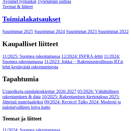
Avoimet työpaikat
Työelämän uutisia
Teemat & liitteet
Toimialakatsaukset
Suurimmat 2025
Suurimmat 2024
Suurimmat 2023
Suurimmat 2022
Kaupalliset liitteet
11/2025: Suomea rakentamassa
12/2024: INFRA-lehti
11/2024:
Suomea rakentamassa
11/2023: Jokka − Rakennusteollisuus RT:n
lehti kestävästä rakentamisesta
Tapahtumia
Urapolkuja-oppilaitoskiertue 2026-2027
05/2026: Vähähiilinen
rakentaminen & data
10/2025: Rakentamisen kiertotalous 2025:
Jätteistä materiaaleiksi
09/2024: Recticel Talks 2024: Moderni ja
paloturvallinen loiva katto
Teemat ja liitteet
11/2024: Suomea rakentamassa