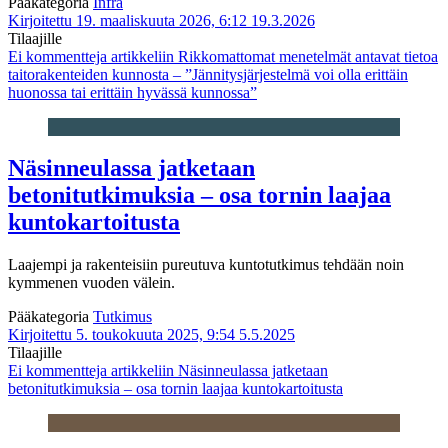
Pääkategoria
Infra
Kirjoitettu 19. maaliskuuta 2026, 6:12
19.3.2026
Tilaajille
Ei kommentteja
artikkeliin Rikkomattomat menetelmät antavat tietoa
taitorakenteiden kunnosta – ”Jännitysjärjestelmä voi olla erittäin
huonossa tai erittäin hyvässä kunnossa”
Näsinneulassa jatketaan
betonitutkimuksia – osa tornin laajaa
kuntokartoitusta
Laajempi ja rakenteisiin pureutuva kuntotutkimus tehdään noin
kymmenen vuoden välein.
Pääkategoria
Tutkimus
Kirjoitettu 5. toukokuuta 2025, 9:54
5.5.2025
Tilaajille
Ei kommentteja
artikkeliin Näsinneulassa jatketaan
betonitutkimuksia – osa tornin laajaa kuntokartoitusta