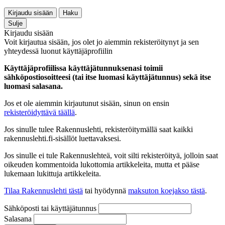
Kirjaudu sisään
Haku
Sulje
Kirjaudu sisään
Voit kirjautua sisään, jos olet jo aiemmin rekisteröitynyt ja sen
yhteydessä luonut käyttäjäprofiilin
Käyttäjäprofiilissa käyttäjätunnuksenasi toimii
sähköpostiosoitteesi (tai itse luomasi käyttäjätunnus) sekä itse
luomasi salasana.
Jos et ole aiemmin kirjautunut sisään, sinun on ensin
rekisteröidyttävä täällä
.
Jos sinulle tulee Rakennuslehti, rekisteröitymällä saat kaikki
rakennuslehti.fi-sisällöt luettavaksesi.
Jos sinulle ei tule Rakennuslehteä, voit silti rekisteröityä, jolloin saat
oikeuden kommentoida lukottomia artikkeleita, mutta et pääse
lukemaan lukittuja artikkeleita.
Tilaa Rakennuslehti tästä
tai hyödynnä
maksuton koejakso tästä
.
Sähköposti tai käyttäjätunnus
Salasana