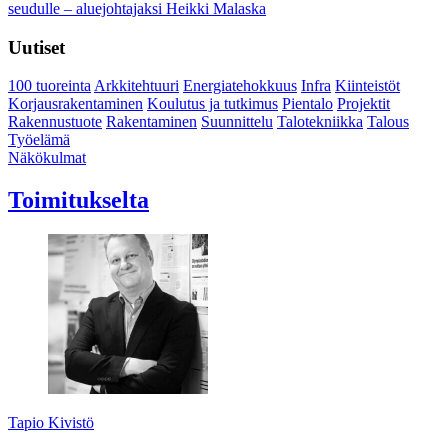
seudulle – aluejohtajaksi Heikki Malaska
Uutiset
100 tuoreinta
Arkkitehtuuri
Energiatehokkuus
Infra
Kiinteistöt
Korjausrakentaminen
Koulutus ja tutkimus
Pientalo
Projektit
Rakennustuote
Rakentaminen
Suunnittelu
Talotekniikka
Talous
Työelämä
Näkökulmat
Toimitukselta
Tapio Kivistö