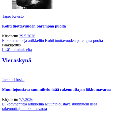
Tapio Kivistö
Kohti tuottavuuden parempaa puolta
Kirjoitettu
29.5.2026
Ei kommentteja
artikkeliin Kohti tuottavuuden parempaa puolta
Pääkirjoitus
Lisää toimitukselta
Vieraskynä
Jarkko Liuska
Muuntojoustava suunnittelu lisää rakennuttajan liikkumavaraa
Kirjoitettu
7.7.2026
Ei kommentteja
artikkeliin Muuntojoustava suunnittelu lisää
rakennuttajan liikkumavaraa