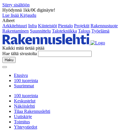
Siirry sisältöön
Hyödynnä 1kk/0€ diginäyte!
Lue lisää
Kirjaudu
Aiheet
Arkkitehtuuri
Infra
Kiinteistöt
Pientalo
Projektit
Rakennustuote
Rakentaminen
Suunnittelu
Talotekniikka
Talous
Työelämä
Kaikki mitä tietää pitää
Hae tältä sivustolta
Haku
Etusivu
100 tuoreinta
Suurimmat
100 tuoreinta
Keskustelut
Näköislehti
Tilaa Rakennuslehti
Uutiskirje
Toimitus
Yhteystiedot