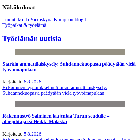
Näkökulmat
Toimitukselta
Vieraskynä
Kumppaniblogit
Työpaikat & työelämä
Työelämän uutisia
Starkin ammattilaiskysely: Suhdannekuopasta päädytään vielä
työvoimapulaan
Kirjoitettu
6.8.2026
Ei kommentteja
artikkeliin Starkin ammattilaiskysely:
Suhdannekuopasta päädytään vielä työvoimapulaan
Rakennustyö Salminen laajentaa Turun seudulle –
aluejohtajaksi Heikki Malaska
Kirjoitettu
5.8.2026
Ei kommentteja
artikkeliin Rakennustyö Salminen laajentaa Turun