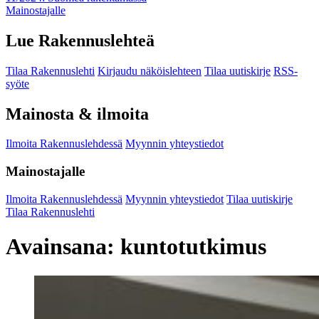
Mainostajalle
Lue Rakennuslehteä
Tilaa Rakennuslehti
Kirjaudu näköislehteen
Tilaa uutiskirje
RSS-
syöte
Mainosta & ilmoita
Ilmoita Rakennuslehdessä
Myynnin yhteystiedot
Mainostajalle
Ilmoita Rakennuslehdessä
Myynnin yhteystiedot
Tilaa uutiskirje
Tilaa Rakennuslehti
Avainsana:
kuntotutkimus