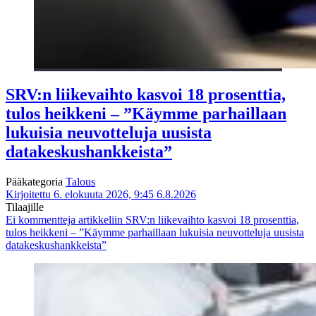
SRV:n liikevaihto kasvoi 18 prosenttia,
tulos heikkeni – ”Käymme parhaillaan
lukuisia neuvotteluja uusista
datakeskushankkeista”
Pääkategoria
Talous
Kirjoitettu 6. elokuuta 2026, 9:45
6.8.2026
Tilaajille
Ei kommentteja
artikkeliin SRV:n liikevaihto kasvoi 18 prosenttia,
tulos heikkeni – ”Käymme parhaillaan lukuisia neuvotteluja uusista
datakeskushankkeista”