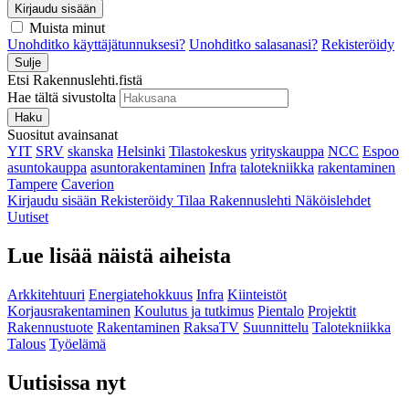
Kirjaudu sisään
Muista minut
Unohditko käyttäjätunnuksesi?
Unohditko salasanasi?
Rekisteröidy
Sulje
Etsi Rakennuslehti.fistä
Hae tältä sivustolta
Haku
Suositut avainsanat
YIT
SRV
skanska
Helsinki
Tilastokeskus
yrityskauppa
NCC
Espoo
asuntokauppa
asuntorakentaminen
Infra
talotekniikka
rakentaminen
Tampere
Caverion
Kirjaudu sisään
Rekisteröidy
Tilaa Rakennuslehti
Näköislehdet
Uutiset
Lue lisää näistä aiheista
Arkkitehtuuri
Energiatehokkuus
Infra
Kiinteistöt
Korjausrakentaminen
Koulutus ja tutkimus
Pientalo
Projektit
Rakennustuote
Rakentaminen
RaksaTV
Suunnittelu
Talotekniikka
Talous
Työelämä
Uutisissa nyt