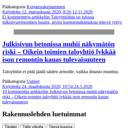
Pääkategoria
Korjausrakentaminen
Kirjoitettu 12. marraskuuta 2020, 8:26
12.11.2020
Ei kommentteja
artikkeliin Taloyhtiöihin on tulossa
julkisivuremonttien buumi, arvioi kuntototutkimuksia tekevä yritys
Julkisivun betonissa muhii näkymätön
riski – Oikein toimien taloyhtiö lykkää
ison remontin kauas tulevaisuuteen
Taloyhtiön ei pidä jäädä säiden armoille, vaikka ilmasto muuttuu.
Pääkategoria
Uutiset
Kirjoitettu 24. maaliskuuta 2020, 10:54
24.3.2020
10 kommenttia
artikkeliin Julkisivun betonissa muhii näkymätön
riski – Oikein toimien taloyhtiö lykkää ison remontin kauas
tulevaisuuteen
Rakennuslehden luetuimmat
Tänään
Tällä viikolla
Tässä kuussa