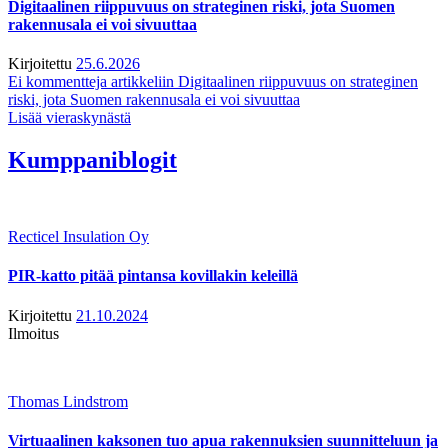
Digitaalinen riippuvuus on strateginen riski, jota Suomen
rakennusala ei voi sivuuttaa
Kirjoitettu
25.6.2026
Ei kommentteja
artikkeliin Digitaalinen riippuvuus on strateginen
riski, jota Suomen rakennusala ei voi sivuuttaa
Lisää vieraskynästä
Kumppaniblogit
Recticel Insulation Oy
PIR-katto pitää pintansa kovillakin keleillä
Kirjoitettu
21.10.2024
Ilmoitus
Thomas Lindstrom
Virtuaalinen kaksonen tuo apua rakennuksien suunnitteluun ja