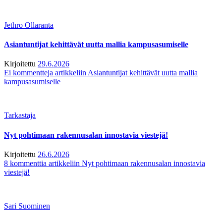
Jethro Ollaranta
Asiantuntijat kehittävät uutta mallia kampusasumiselle
Kirjoitettu
29.6.2026
Ei kommentteja
artikkeliin Asiantuntijat kehittävät uutta mallia
kampusasumiselle
Tarkastaja
Nyt pohtimaan rakennusalan innostavia viestejä!
Kirjoitettu
26.6.2026
8 kommenttia
artikkeliin Nyt pohtimaan rakennusalan innostavia
viestejä!
Sari Suominen