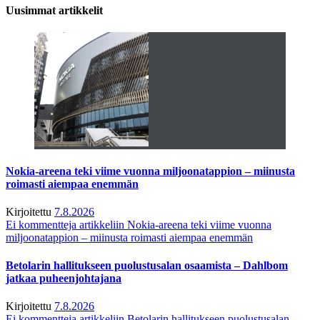
Uusimmat artikkelit
Nokia-areena teki viime vuonna miljoonatappion – miinusta
roimasti aiempaa enemmän
Kirjoitettu
7.8.2026
Ei kommentteja
artikkeliin Nokia-areena teki viime vuonna
miljoonatappion – miinusta roimasti aiempaa enemmän
Betolarin hallitukseen puolustusalan osaamista – Dahlbom
jatkaa puheenjohtajana
Kirjoitettu
7.8.2026
Ei kommentteja
artikkeliin Betolarin hallitukseen puolustusalan