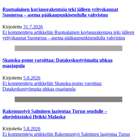
Ruotsalainen korjausrakentaja teki jälleen yrityskaupat
Suomessa – asema pääkaupunkiseudulla vahvistuu
Kirjoitettu
31.7.2026
Ei kommentteja
artikkeliin Ruotsalainen korjausrakentaja teki jälleen
yrityskaupat Suomessa – asema pääkaupunkiseudulla vahvistuu
Skanska-pomo varoittaa: Datakeskustyömaita uhkaa
osaajapula
Kirjoitettu
5.8.2026
Ei kommentteja
artikkeliin Skanska-pomo varoittaa:
Datakeskustyömaita uhkaa osaajapula
Rakennustyö Salminen laajentaa Turun seudulle –
aluejohtajaksi Heikki Malaska
Kirjoitettu
5.8.2026
Ei kommentteja
artikkeliin Rakennustyö Salminen laajentaa Turun