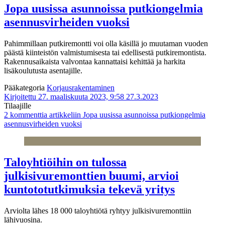
Jopa uusissa asunnoissa putkiongelmia
asennusvirheiden vuoksi
Pahimmillaan putkiremontti voi olla käsillä jo muutaman vuoden
päästä kiinteistön valmistumisesta tai edellisestä putkiremontista.
Rakennusaikaista valvontaa kannattaisi kehittää ja harkita
lisäkoulutusta asentajille.
Pääkategoria
Korjausrakentaminen
Kirjoitettu 27. maaliskuuta 2023, 9:58
27.3.2023
Tilaajille
2 kommenttia
artikkeliin Jopa uusissa asunnoissa putkiongelmia
asennusvirheiden vuoksi
Taloyhtiöihin on tulossa
julkisivuremonttien buumi, arvioi
kuntototutkimuksia tekevä yritys
Arviolta lähes 18 000 taloyhtiötä ryhtyy julkisivuremonttiin
lähivuosina.