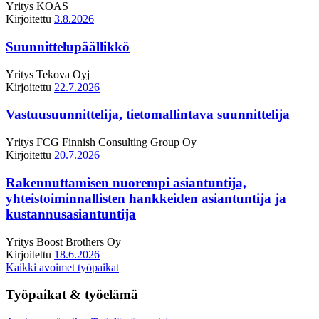
Yritys
KOAS
Kirjoitettu
3.8.2026
Suunnittelupäällikkö
Yritys
Tekova Oyj
Kirjoitettu
22.7.2026
Vastuusuunnittelija, tietomallintava suunnittelija
Yritys
FCG Finnish Consulting Group Oy
Kirjoitettu
20.7.2026
Rakennuttamisen nuorempi asiantuntija,
yhteistoiminnallisten hankkeiden asiantuntija ja
kustannusasiantuntija
Yritys
Boost Brothers Oy
Kirjoitettu
18.6.2026
Kaikki avoimet työpaikat
Työpaikat & työelämä