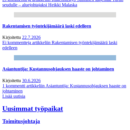
seudulle – aluejohtajaksi Heikki Malaska
Rakentamisen työntekijämäärä laski edelleen
Kirjoitettu
22.7.2026
Ei kommentteja
artikkeliin Rakentamisen työntekijämäärä laski
edelleen
Asiantuntija: Kustannusohjauksen haaste on johtaminen
Kirjoitettu
30.6.2026
1 kommentti
artikkeliin Asiantuntija: Kustannusohjauksen haaste on
johtaminen
Lisää uutisia
Uusimmat työpaikat
Toimitusjohtaja