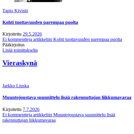
Tapio Kivistö
Kohti tuottavuuden parempaa puolta
Kirjoitettu
29.5.2026
Ei kommentteja
artikkeliin Kohti tuottavuuden parempaa puolta
Pääkirjoitus
Lisää toimitukselta
Vieraskynä
Jarkko Liuska
Muuntojoustava suunnittelu lisää rakennuttajan liikkumavaraa
Kirjoitettu
7.7.2026
Ei kommentteja
artikkeliin Muuntojoustava suunnittelu lisää
rakennuttajan liikkumavaraa