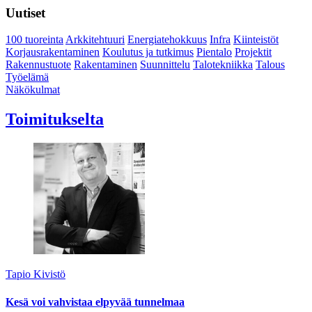
Uutiset
100 tuoreinta
Arkkitehtuuri
Energiatehokkuus
Infra
Kiinteistöt
Korjausrakentaminen
Koulutus ja tutkimus
Pientalo
Projektit
Rakennustuote
Rakentaminen
Suunnittelu
Talotekniikka
Talous
Työelämä
Näkökulmat
Toimitukselta
Tapio Kivistö
Kesä voi vahvistaa elpyvää tunnelmaa