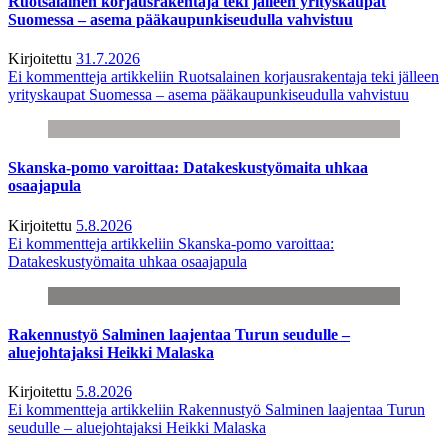
Ruotsalainen korjausrakentaja teki jälleen yrityskaupat
Suomessa – asema pääkaupunkiseudulla vahvistuu
Kirjoitettu
31.7.2026
Ei kommentteja
artikkeliin Ruotsalainen korjausrakentaja teki jälleen
yrityskaupat Suomessa – asema pääkaupunkiseudulla vahvistuu
Skanska-pomo varoittaa: Datakeskustyömaita uhkaa
osaajapula
Kirjoitettu
5.8.2026
Ei kommentteja
artikkeliin Skanska-pomo varoittaa:
Datakeskustyömaita uhkaa osaajapula
Rakennustyö Salminen laajentaa Turun seudulle –
aluejohtajaksi Heikki Malaska
Kirjoitettu
5.8.2026
Ei kommentteja
artikkeliin Rakennustyö Salminen laajentaa Turun
seudulle – aluejohtajaksi Heikki Malaska