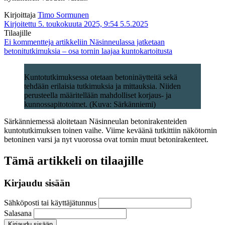
Kirjoittaja
Timo Sormunen
Kirjoitettu 5. toukokuuta 2025, 9:54
5.5.2025
Tilaajille
Ei kommentteja
artikkeliin Näsinneulassa jatketaan
betonitutkimuksia – osa tornin laajaa kuntokartoitusta
Kuntotutkimuksessa otetaan betoninäytteitä sekä
tehdään erilaisia tutkimuksia ja mittauksia. Niiden
perusteella määritellään mahdolliset korjaus- ja
kunnossapitotoimet. (Kuva: Särkänniemi)
Särkänniemessä aloitetaan Näsinneulan betonirakenteiden
kuntotutkimuksen toinen vaihe. Viime keväänä tutkittiin näkötornin
betoninen varsi ja nyt vuorossa ovat tornin muut betonirakenteet.
Tämä artikkeli on tilaajille
Kirjaudu sisään
Sähköposti tai käyttäjätunnus
Salasana
Kirjaudu sisään