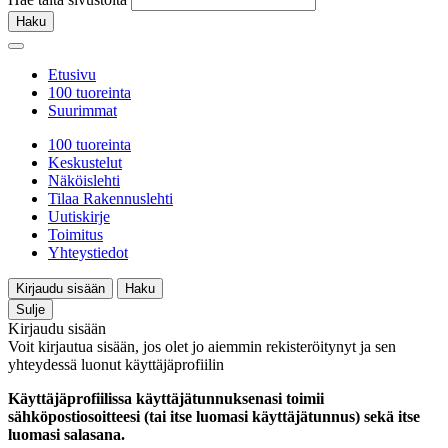
Haku
Etusivu
100 tuoreinta
Suurimmat
100 tuoreinta
Keskustelut
Näköislehti
Tilaa Rakennuslehti
Uutiskirje
Toimitus
Yhteystiedot
Kirjaudu sisään
Haku
Sulje
Kirjaudu sisään
Voit kirjautua sisään, jos olet jo aiemmin rekisteröitynyt ja sen
yhteydessä luonut käyttäjäprofiilin
Käyttäjäprofiilissa käyttäjätunnuksenasi toimii
sähköpostiosoitteesi (tai itse luomasi käyttäjätunnus) sekä itse
luomasi salasana.