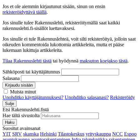
Jos et ole aiemmin kirjautunut sisään, sinun on ensin
rekisteröidyttävä täällä
.
Jos sinulle tulee Rakennuslehti, rekisteröitymällä saat kaikki
rakennuslehti.fi-sisällöt luettavaksesi.
Jos sinulle ei tule Rakennuslehteä, voit silti rekisteröityä, jolloin saat
oikeuden kommentoida lukottomia artikkeleita, mutta et pääse
lukemaan lukittuja artikkeleita.
Tilaa Rakennuslehti tästä
tai hyödynnä
maksuton koejakso tästä
.
Sähköposti tai käyttäjätunnus
Salasana
Kirjaudu sisään
Muista minut
Unohditko käyttäjätunnuksesi?
Unohditko salasanasi?
Rekisteröidy
Sulje
Etsi Rakennuslehti.fistä
Hae tältä sivustolta
Haku
Suositut avainsanat
YIT
SRV
skanska
Helsinki
Tilastokeskus
yrityskauppa
NCC
Espoo
asuntokauppa
asuntorakentaminen
Infra
talotekniikka
rakentaminen