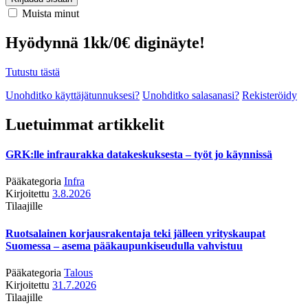
Muista minut
Hyödynnä 1kk/0€ diginäyte!
Tutustu tästä
Unohditko käyttäjätunnuksesi?
Unohditko salasanasi?
Rekisteröidy
Luetuimmat artikkelit
GRK:lle infraurakka datakeskuksesta – työt jo käynnissä
Pääkategoria
Infra
Kirjoitettu
3.8.2026
Tilaajille
Ruotsalainen korjausrakentaja teki jälleen yrityskaupat
Suomessa – asema pääkaupunkiseudulla vahvistuu
Pääkategoria
Talous
Kirjoitettu
31.7.2026
Tilaajille