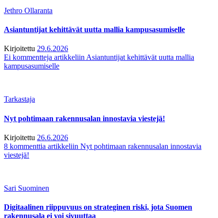
Jethro Ollaranta
Asiantuntijat kehittävät uutta mallia kampusasumiselle
Kirjoitettu
29.6.2026
Ei kommentteja
artikkeliin Asiantuntijat kehittävät uutta mallia
kampusasumiselle
Tarkastaja
Nyt pohtimaan rakennusalan innostavia viestejä!
Kirjoitettu
26.6.2026
8 kommenttia
artikkeliin Nyt pohtimaan rakennusalan innostavia
viestejä!
Sari Suominen
Digitaalinen riippuvuus on strateginen riski, jota Suomen
rakennusala ei voi sivuuttaa