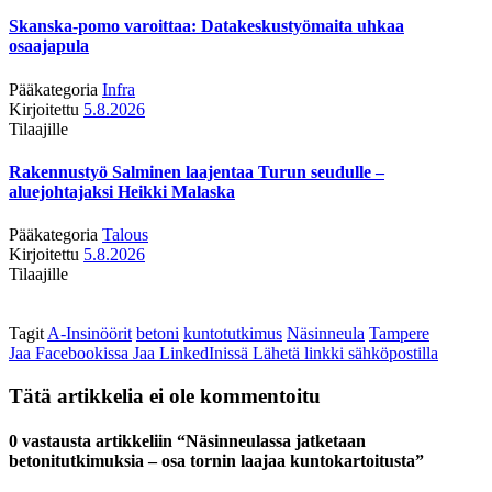
Skanska-pomo varoittaa: Datakeskustyömaita uhkaa
osaajapula
Pääkategoria
Infra
Kirjoitettu
5.8.2026
Tilaajille
Rakennustyö Salminen laajentaa Turun seudulle –
aluejohtajaksi Heikki Malaska
Pääkategoria
Talous
Kirjoitettu
5.8.2026
Tilaajille
Tagit
A-Insinöörit
betoni
kuntotutkimus
Näsinneula
Tampere
Jaa Facebookissa
Jaa LinkedInissä
Lähetä linkki sähköpostilla
Tätä artikkelia ei ole kommentoitu
0 vastausta artikkeliin “Näsinneulassa jatketaan
betonitutkimuksia – osa tornin laajaa kuntokartoitusta”