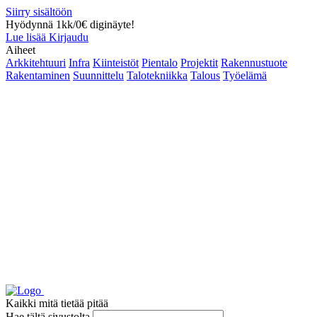
Siirry sisältöön
Hyödynnä 1kk/0€ diginäyte!
Lue lisää
Kirjaudu
Aiheet
Arkkitehtuuri
Infra
Kiinteistöt
Pientalo
Projektit
Rakennustuote
Rakentaminen
Suunnittelu
Talotekniikka
Talous
Työelämä
Kaikki mitä tietää pitää
Hae tältä sivustolta