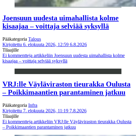
Joensuun uudesta uimahallista kolme
kisaajaa – voittaja selviää syksyllä
Pääkategoria
Talous
Kirjoitettu 6. elokuuta 2026, 12:59
6.8.2026
Tilaajille
Ei kommentteja
artikkeliin Joensuun uudesta uimahallista kolme
kisaajaa – voittaja selviää syksyllä
VRJ:lle Väyläviraston tieurakka Oulusta
– Poikkimaantien parantaminen jatkuu
Pääkategoria
Infra
Kirjoitettu 7. elokuuta 2026, 11:19
7.8.2026
Tilaajille
Ei kommentteja
artikkeliin VRJ:lle Väyläviraston tieurakka Oulusta
– Poikkimaantien parantaminen jatkuu