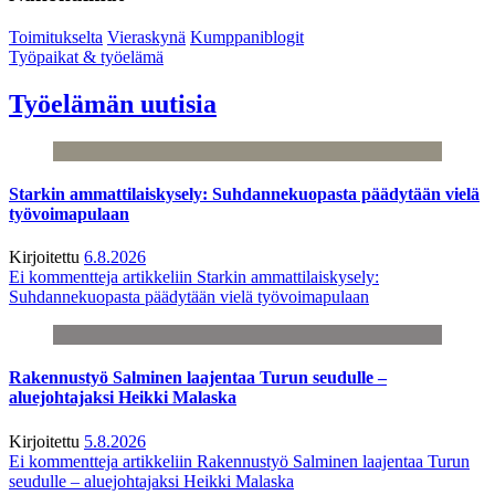
Toimitukselta
Vieraskynä
Kumppaniblogit
Työpaikat & työelämä
Työelämän uutisia
Starkin ammattilaiskysely: Suhdannekuopasta päädytään vielä
työvoimapulaan
Kirjoitettu
6.8.2026
Ei kommentteja
artikkeliin Starkin ammattilaiskysely:
Suhdannekuopasta päädytään vielä työvoimapulaan
Rakennustyö Salminen laajentaa Turun seudulle –
aluejohtajaksi Heikki Malaska
Kirjoitettu
5.8.2026
Ei kommentteja
artikkeliin Rakennustyö Salminen laajentaa Turun
seudulle – aluejohtajaksi Heikki Malaska