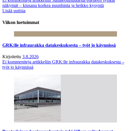
Ei kommentteja
artikkeliin Sahateollisuudella edelleen synkät
näkymät – kiusana korkea puunhinta ja heikko kysyntä
Lisää uutisia
Viikon luetuimmat
GRK:lle infraurakka datakeskuksesta – työt jo käynnissä
Kirjoitettu
3.8.2026
Ei kommentteja
artikkeliin GRK:lle infraurakka datakeskuksesta –
työt jo käynnissä