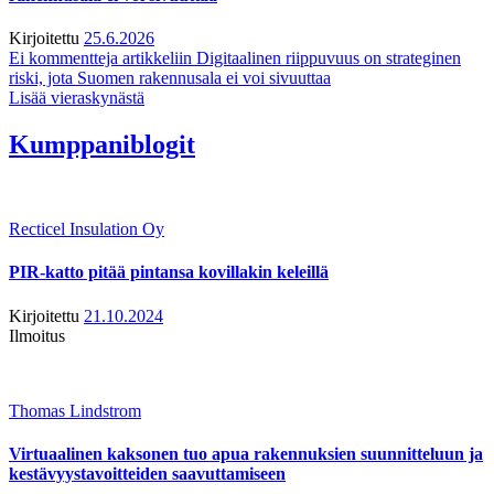
Kirjoitettu
25.6.2026
Ei kommentteja
artikkeliin Digitaalinen riippuvuus on strateginen
riski, jota Suomen rakennusala ei voi sivuuttaa
Lisää vieraskynästä
Kumppaniblogit
Recticel Insulation Oy
PIR-katto pitää pintansa kovillakin keleillä
Kirjoitettu
21.10.2024
Ilmoitus
Thomas Lindstrom
Virtuaalinen kaksonen tuo apua rakennuksien suunnitteluun ja
kestävyystavoitteiden saavuttamiseen