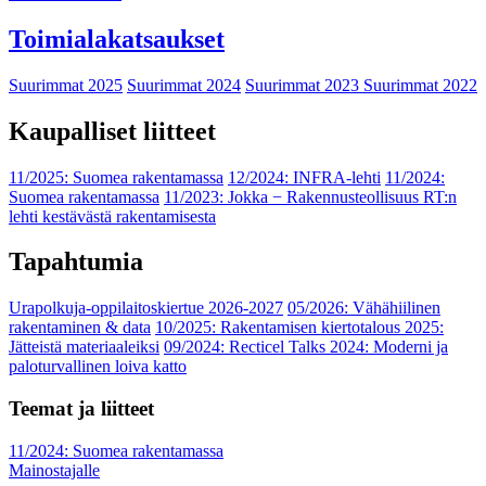
Toimialakatsaukset
Suurimmat 2025
Suurimmat 2024
Suurimmat 2023
Suurimmat 2022
Kaupalliset liitteet
11/2025: Suomea rakentamassa
12/2024: INFRA-lehti
11/2024:
Suomea rakentamassa
11/2023: Jokka − Rakennusteollisuus RT:n
lehti kestävästä rakentamisesta
Tapahtumia
Urapolkuja-oppilaitoskiertue 2026-2027
05/2026: Vähähiilinen
rakentaminen & data
10/2025: Rakentamisen kiertotalous 2025:
Jätteistä materiaaleiksi
09/2024: Recticel Talks 2024: Moderni ja
paloturvallinen loiva katto
Teemat ja liitteet
11/2024: Suomea rakentamassa
Mainostajalle