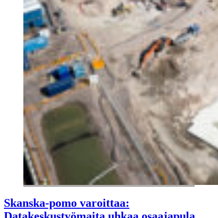
Skanska-pomo varoittaa:
Datakeskustyömaita uhkaa osaajapula