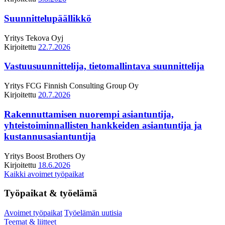
Suunnittelupäällikkö
Yritys
Tekova Oyj
Kirjoitettu
22.7.2026
Vastuusuunnittelija, tietomallintava suunnittelija
Yritys
FCG Finnish Consulting Group Oy
Kirjoitettu
20.7.2026
Rakennuttamisen nuorempi asiantuntija,
yhteistoiminnallisten hankkeiden asiantuntija ja
kustannusasiantuntija
Yritys
Boost Brothers Oy
Kirjoitettu
18.6.2026
Kaikki avoimet työpaikat
Työpaikat & työelämä
Avoimet työpaikat
Työelämän uutisia
Teemat & liitteet