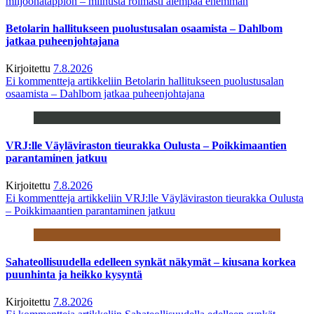
miljoonatappion – miinusta roimasti aiempaa enemmän
Betolarin hallitukseen puolustusalan osaamista – Dahlbom
jatkaa puheenjohtajana
Kirjoitettu
7.8.2026
Ei kommentteja
artikkeliin Betolarin hallitukseen puolustusalan
osaamista – Dahlbom jatkaa puheenjohtajana
VRJ:lle Väyläviraston tieurakka Oulusta – Poikkimaantien
parantaminen jatkuu
Kirjoitettu
7.8.2026
Ei kommentteja
artikkeliin VRJ:lle Väyläviraston tieurakka Oulusta
– Poikkimaantien parantaminen jatkuu
Sahateollisuudella edelleen synkät näkymät – kiusana korkea
puunhinta ja heikko kysyntä
Kirjoitettu
7.8.2026