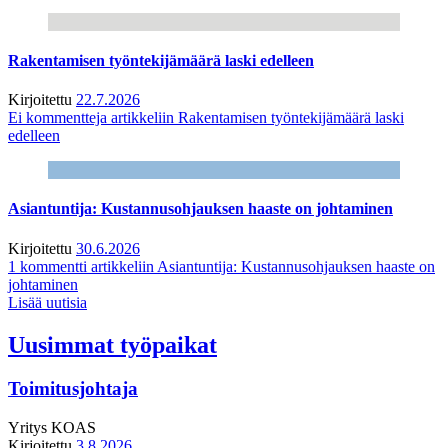
Rakentamisen työntekijämäärä laski edelleen
Kirjoitettu
22.7.2026
Ei kommentteja
artikkeliin Rakentamisen työntekijämäärä laski
edelleen
Asiantuntija: Kustannusohjauksen haaste on johtaminen
Kirjoitettu
30.6.2026
1 kommentti
artikkeliin Asiantuntija: Kustannusohjauksen haaste on
johtaminen
Lisää uutisia
Uusimmat työpaikat
Toimitusjohtaja
Yritys
KOAS
Kirjoitettu
3.8.2026