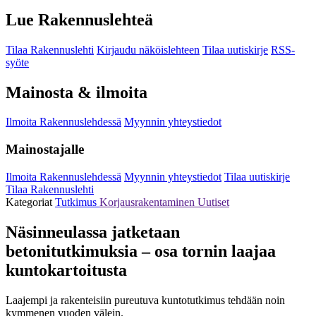
Lue Rakennuslehteä
Tilaa Rakennuslehti
Kirjaudu näköislehteen
Tilaa uutiskirje
RSS-
syöte
Mainosta & ilmoita
Ilmoita Rakennuslehdessä
Myynnin yhteystiedot
Mainostajalle
Ilmoita Rakennuslehdessä
Myynnin yhteystiedot
Tilaa uutiskirje
Tilaa Rakennuslehti
Kategoriat
Tutkimus
Korjausrakentaminen
Uutiset
Näsinneulassa jatketaan
betonitutkimuksia – osa tornin laajaa
kuntokartoitusta
Laajempi ja rakenteisiin pureutuva kuntotutkimus tehdään noin
kymmenen vuoden välein.