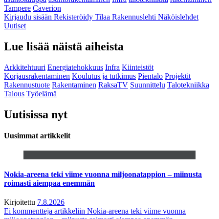
Tampere
Caverion
Kirjaudu sisään
Rekisteröidy
Tilaa Rakennuslehti
Näköislehdet
Uutiset
Lue lisää näistä aiheista
Arkkitehtuuri
Energiatehokkuus
Infra
Kiinteistöt
Korjausrakentaminen
Koulutus ja tutkimus
Pientalo
Projektit
Rakennustuote
Rakentaminen
RaksaTV
Suunnittelu
Talotekniikka
Talous
Työelämä
Uutisissa nyt
Uusimmat artikkelit
Nokia-areena teki viime vuonna miljoonatappion – miinusta
roimasti aiempaa enemmän
Kirjoitettu
7.8.2026
Ei kommentteja
artikkeliin Nokia-areena teki viime vuonna