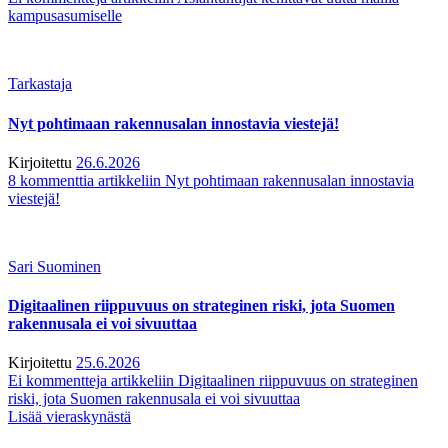
kampusasumiselle
Tarkastaja
Nyt pohtimaan rakennusalan innostavia viestejä!
Kirjoitettu
26.6.2026
8 kommenttia
artikkeliin Nyt pohtimaan rakennusalan innostavia
viestejä!
Sari Suominen
Digitaalinen riippuvuus on strateginen riski, jota Suomen
rakennusala ei voi sivuuttaa
Kirjoitettu
25.6.2026
Ei kommentteja
artikkeliin Digitaalinen riippuvuus on strateginen
riski, jota Suomen rakennusala ei voi sivuuttaa
Lisää vieraskynästä