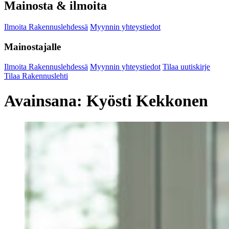
Mainosta & ilmoita
Ilmoita Rakennuslehdessä
Myynnin yhteystiedot
Mainostajalle
Ilmoita Rakennuslehdessä
Myynnin yhteystiedot
Tilaa uutiskirje
Tilaa Rakennuslehti
Avainsana:
Kyösti Kekkonen