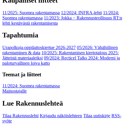
Kaupalliset liitteet
11/2025: Suomea rakentamassa
12/2024: INFRA-lehti
11/2024:
Suomea rakentamassa
11/2023: Jokka − Rakennusteollisuus RT:n
lehti kestävästä rakentamisesta
Tapahtumia
Urapolkuja-oppilaitoskiertue 2026-2027
05/2026: Vähähiilinen
rakentaminen & data
10/2025: Rakentamisen kiertotalous 2025:
Jätteistä materiaaleiksi
09/2024: Recticel Talks 2024: Moderni ja
paloturvallinen loiva katto
Teemat ja liitteet
11/2024: Suomea rakentamassa
Mainostajalle
Lue Rakennuslehteä
Tilaa Rakennuslehti
Kirjaudu näköislehteen
Tilaa uutiskirje
RSS-
syöte