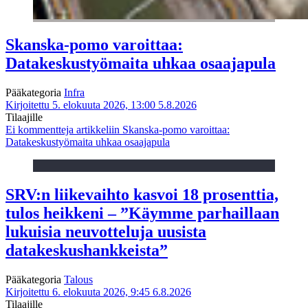
Skanska-pomo varoittaa:
Datakeskustyömaita uhkaa osaajapula
Pääkategoria
Infra
Kirjoitettu 5. elokuuta 2026, 13:00
5.8.2026
Tilaajille
Ei kommentteja
artikkeliin Skanska-pomo varoittaa:
Datakeskustyömaita uhkaa osaajapula
SRV:n liikevaihto kasvoi 18 prosenttia,
tulos heikkeni – ”Käymme parhaillaan
lukuisia neuvotteluja uusista
datakeskushankkeista”
Pääkategoria
Talous
Kirjoitettu 6. elokuuta 2026, 9:45
6.8.2026
Tilaajille