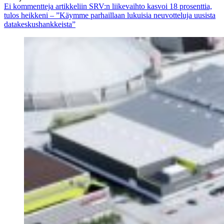
Ei kommentteja
artikkeliin SRV:n liikevaihto kasvoi 18 prosenttia,
tulos heikkeni – ”Käymme parhaillaan lukuisia neuvotteluja uusista
datakeskushankkeista”