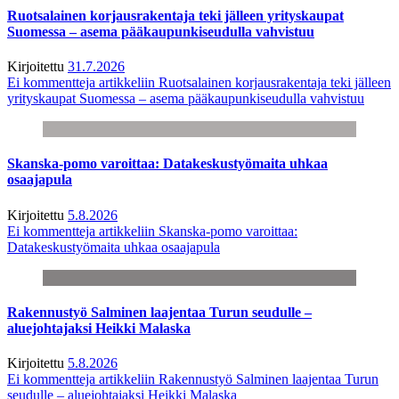
Ruotsalainen korjausrakentaja teki jälleen yrityskaupat
Suomessa – asema pääkaupunkiseudulla vahvistuu
Kirjoitettu
31.7.2026
Ei kommentteja
artikkeliin Ruotsalainen korjausrakentaja teki jälleen
yrityskaupat Suomessa – asema pääkaupunkiseudulla vahvistuu
Skanska-pomo varoittaa: Datakeskustyömaita uhkaa
osaajapula
Kirjoitettu
5.8.2026
Ei kommentteja
artikkeliin Skanska-pomo varoittaa:
Datakeskustyömaita uhkaa osaajapula
Rakennustyö Salminen laajentaa Turun seudulle –
aluejohtajaksi Heikki Malaska
Kirjoitettu
5.8.2026
Ei kommentteja
artikkeliin Rakennustyö Salminen laajentaa Turun
seudulle – aluejohtajaksi Heikki Malaska