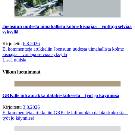
Joensuun uudesta uimahallista kolme kisaajaa – voittaja selviää
syksyllä
Kirjoitettu
6.8.2026
Ei kommentteja
artikkeliin Joensuun uudesta uimahallista kolme
kisaajaa – voittaja selviää syksyllä
Lisää uutisia
Viikon luetuimmat
GRK:lle infraurakka datakeskuksesta – työt jo käynnissä
Kirjoitettu
3.8.2026
Ei kommentteja
artikkeliin GRK:lle infraurakka datakeskuksesta –
työt jo käynnissä