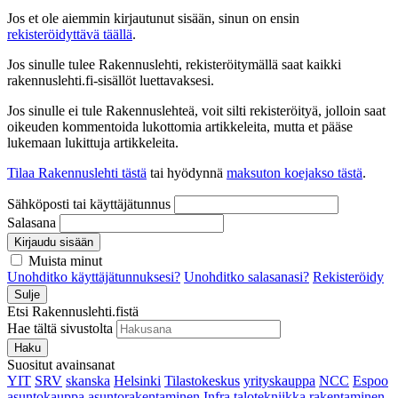
Jos et ole aiemmin kirjautunut sisään, sinun on ensin
rekisteröidyttävä täällä
.
Jos sinulle tulee Rakennuslehti, rekisteröitymällä saat kaikki
rakennuslehti.fi-sisällöt luettavaksesi.
Jos sinulle ei tule Rakennuslehteä, voit silti rekisteröityä, jolloin saat
oikeuden kommentoida lukottomia artikkeleita, mutta et pääse
lukemaan lukittuja artikkeleita.
Tilaa Rakennuslehti tästä
tai hyödynnä
maksuton koejakso tästä
.
Sähköposti tai käyttäjätunnus
Salasana
Kirjaudu sisään
Muista minut
Unohditko käyttäjätunnuksesi?
Unohditko salasanasi?
Rekisteröidy
Sulje
Etsi Rakennuslehti.fistä
Hae tältä sivustolta
Haku
Suositut avainsanat
YIT
SRV
skanska
Helsinki
Tilastokeskus
yrityskauppa
NCC
Espoo
asuntokauppa
asuntorakentaminen
Infra
talotekniikka
rakentaminen