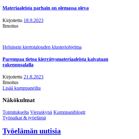
Materiaaleista parhain on olemassa oleva
Kirjoitettu
18.9.2023
Ilmoitus
Helsingin kiertotalouden klusteriohjelma
Parempaa tietoa kierrätysmateriaaleista kaivataan
rakennusalalla
Kirjoitettu
21.8.2023
Ilmoitus
Lisää kumppaneilta
Näkökulmat
Toimitukselta
Vieraskynä
Kumppaniblogit
Työpaikat & työelämä
Työelämän uutisia