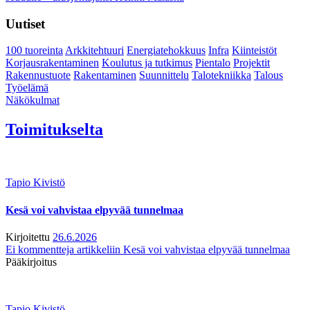
Uutiset
100 tuoreinta
Arkkitehtuuri
Energiatehokkuus
Infra
Kiinteistöt
Korjausrakentaminen
Koulutus ja tutkimus
Pientalo
Projektit
Rakennustuote
Rakentaminen
Suunnittelu
Talotekniikka
Talous
Työelämä
Näkökulmat
Toimitukselta
Tapio Kivistö
Kesä voi vahvistaa elpyvää tunnelmaa
Kirjoitettu
26.6.2026
Ei kommentteja
artikkeliin Kesä voi vahvistaa elpyvää tunnelmaa
Pääkirjoitus
Tapio Kivistö