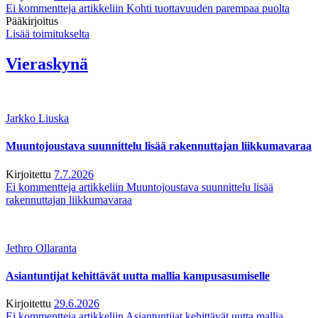
Ei kommentteja
artikkeliin Kohti tuottavuuden parempaa puolta
Pääkirjoitus
Lisää toimitukselta
Vieraskynä
Jarkko Liuska
Muuntojoustava suunnittelu lisää rakennuttajan liikkumavaraa
Kirjoitettu
7.7.2026
Ei kommentteja
artikkeliin Muuntojoustava suunnittelu lisää
rakennuttajan liikkumavaraa
Jethro Ollaranta
Asiantuntijat kehittävät uutta mallia kampusasumiselle
Kirjoitettu
29.6.2026
Ei kommentteja
artikkeliin Asiantuntijat kehittävät uutta mallia