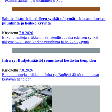
– Poikkimaantien parantaminen jatkuu
Sahateollisuudella edelleen synkät näkymät – kiusana korkea
puunhinta ja heikko kysyntä
Kirjoitettu
7.8.2026
Ei kommentteja
artikkeliin Sahateollisuudella edelleen synkät
näkymät – kiusana korkea puunhinta ja heikko kysyntä
Infra ry: Budjettisäästöt romuttavat kestävän tienpidon
Kirjoitettu
7.8.2026
Ei kommentteja
artikkeliin Infra ry: Budjettisäästöt romuttavat
kestävän tienpidon