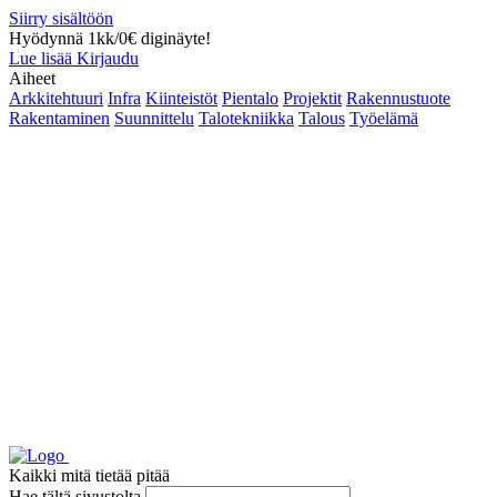
Siirry sisältöön
Hyödynnä 1kk/0€ diginäyte!
Lue lisää
Kirjaudu
Aiheet
Arkkitehtuuri
Infra
Kiinteistöt
Pientalo
Projektit
Rakennustuote
Rakentaminen
Suunnittelu
Talotekniikka
Talous
Työelämä
Kaikki mitä tietää pitää
Hae tältä sivustolta