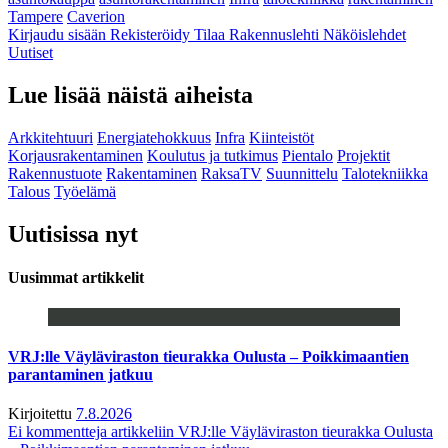
Tampere
Caverion
Kirjaudu sisään
Rekisteröidy
Tilaa Rakennuslehti
Näköislehdet
Uutiset
Lue lisää näistä aiheista
Arkkitehtuuri
Energiatehokkuus
Infra
Kiinteistöt
Korjausrakentaminen
Koulutus ja tutkimus
Pientalo
Projektit
Rakennustuote
Rakentaminen
RaksaTV
Suunnittelu
Talotekniikka
Talous
Työelämä
Uutisissa nyt
Uusimmat artikkelit
VRJ:lle Väyläviraston tieurakka Oulusta – Poikkimaantien
parantaminen jatkuu
Kirjoitettu
7.8.2026
Ei kommentteja
artikkeliin VRJ:lle Väyläviraston tieurakka Oulusta