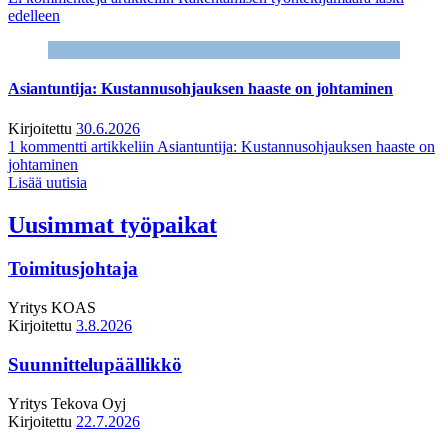
edelleen
Asiantuntija: Kustannusohjauksen haaste on johtaminen
Kirjoitettu
30.6.2026
1 kommentti
artikkeliin Asiantuntija: Kustannusohjauksen haaste on
johtaminen
Lisää uutisia
Uusimmat työpaikat
Toimitusjohtaja
Yritys
KOAS
Kirjoitettu
3.8.2026
Suunnittelupäällikkö
Yritys
Tekova Oyj
Kirjoitettu
22.7.2026