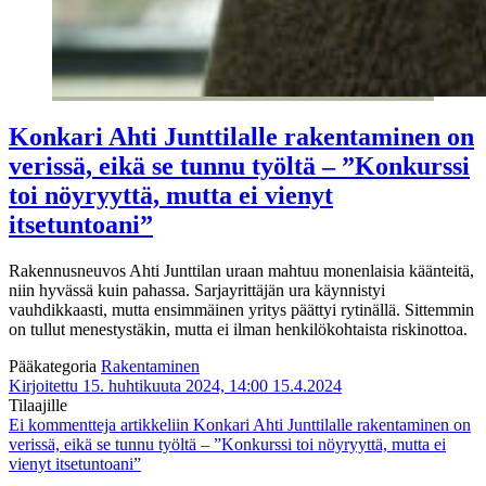
Konkari Ahti Junttilalle rakentaminen on
verissä, eikä se tunnu työltä – ”Konkurssi
toi nöyryyttä, mutta ei vienyt
itsetuntoani”
Rakennusneuvos Ahti Junttilan uraan mahtuu monenlaisia käänteitä,
niin hyvässä kuin pahassa. Sarjayrittäjän ura käynnistyi
vauhdikkaasti, mutta ensimmäinen yritys päättyi rytinällä. Sittemmin
on tullut menestystäkin, mutta ei ilman henkilökohtaista riskinottoa.
Pääkategoria
Rakentaminen
Kirjoitettu 15. huhtikuuta 2024, 14:00
15.4.2024
Tilaajille
Ei kommentteja
artikkeliin Konkari Ahti Junttilalle rakentaminen on
verissä, eikä se tunnu työltä – ”Konkurssi toi nöyryyttä, mutta ei
vienyt itsetuntoani”