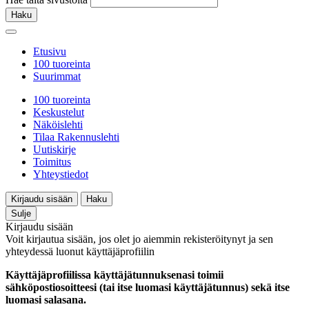
Haku
Etusivu
100 tuoreinta
Suurimmat
100 tuoreinta
Keskustelut
Näköislehti
Tilaa Rakennuslehti
Uutiskirje
Toimitus
Yhteystiedot
Kirjaudu sisään
Haku
Sulje
Kirjaudu sisään
Voit kirjautua sisään, jos olet jo aiemmin rekisteröitynyt ja sen
yhteydessä luonut käyttäjäprofiilin
Käyttäjäprofiilissa käyttäjätunnuksenasi toimii
sähköpostiosoitteesi (tai itse luomasi käyttäjätunnus) sekä itse
luomasi salasana.