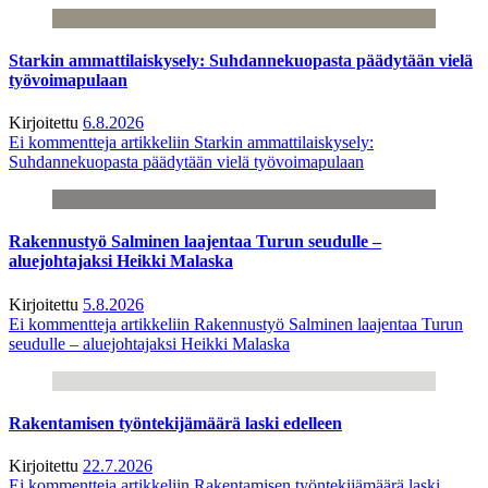
Starkin ammattilaiskysely: Suhdannekuopasta päädytään vielä
työvoimapulaan
Kirjoitettu
6.8.2026
Ei kommentteja
artikkeliin Starkin ammattilaiskysely:
Suhdannekuopasta päädytään vielä työvoimapulaan
Rakennustyö Salminen laajentaa Turun seudulle –
aluejohtajaksi Heikki Malaska
Kirjoitettu
5.8.2026
Ei kommentteja
artikkeliin Rakennustyö Salminen laajentaa Turun
seudulle – aluejohtajaksi Heikki Malaska
Rakentamisen työntekijämäärä laski edelleen
Kirjoitettu
22.7.2026
Ei kommentteja
artikkeliin Rakentamisen työntekijämäärä laski