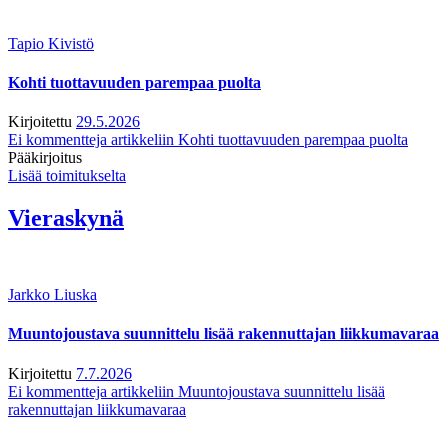
Tapio Kivistö
Kohti tuottavuuden parempaa puolta
Kirjoitettu
29.5.2026
Ei kommentteja
artikkeliin Kohti tuottavuuden parempaa puolta
Pääkirjoitus
Lisää toimitukselta
Vieraskynä
Jarkko Liuska
Muuntojoustava suunnittelu lisää rakennuttajan liikkumavaraa
Kirjoitettu
7.7.2026
Ei kommentteja
artikkeliin Muuntojoustava suunnittelu lisää
rakennuttajan liikkumavaraa