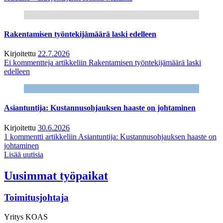
Rakentamisen työntekijämäärä laski edelleen
Kirjoitettu
22.7.2026
Ei kommentteja
artikkeliin Rakentamisen työntekijämäärä laski
edelleen
Asiantuntija: Kustannusohjauksen haaste on johtaminen
Kirjoitettu
30.6.2026
1 kommentti
artikkeliin Asiantuntija: Kustannusohjauksen haaste on
johtaminen
Lisää uutisia
Uusimmat työpaikat
Toimitusjohtaja
Yritys
KOAS