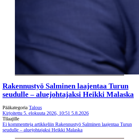
Rakennustyö Salminen laajentaa Turun
seudulle – aluejohtajaksi Heikki Malaska
Pääkategoria
Talous
Kirjoitettu 5. elokuuta 2026, 10:51
5.8.2026
Tilaajille
Ei kommentteja
artikkeliin Rakennustyö Salminen laajentaa Turun
seudulle – aluejohtajaksi Heikki Malaska