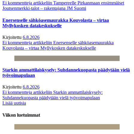
Ei kommentteja
artikkeliin Tampereelle Pirkanmaan ensimmäiset
Joutsenmerkki-talot – rakentajana JM Suomi
Enersenselle sähköasemaurakka Kouvolasta – virtaa
Myllykosken datakeskukselle
Kirjoitettu
6.8.2026
Ei kommentteja
artikkeliin Enersenselle sähköasemaurakka
Kouvolasta – virtaa Myllykosken datakeskukselle
Starkin ammattilaiskysely: Suhdannekuopasta päädytään vielä
työvoimapulaan
Kirjoitettu
6.8.2026
Ei kommentteja
artikkeliin Starkin ammattilaiskysely:
Suhdannekuopasta päädytään vielä työvoimapulaan
Lisää uutisia
Viikon luetuimmat