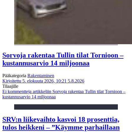
Sorvoja rakentaa Tullin tilat Tornioon –
kustannusarvio 14 miljoonaa
Pääkategoria
Rakentaminen
Kirjoitettu 5. elokuuta 2026, 10:21
5.8.2026
Tilaajille
Ei kommentteja
artikkeliin Sorvoja rakentaa Tullin tilat Tornioon –
kustannusarvio 14 miljoonaa
SRV:n liikevaihto kasvoi 18 prosenttia,
tulos heikkeni – ”Käymme parhaillaan