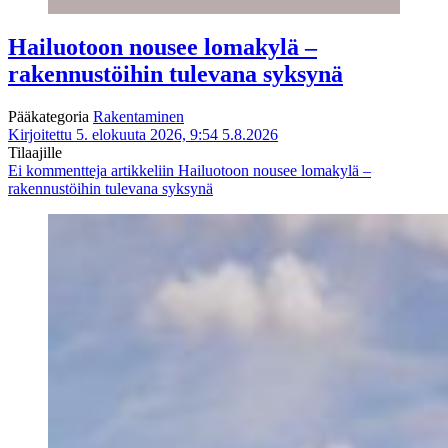
Hailuotoon nousee lomakylä –
rakennustöihin tulevana syksynä
Pääkategoria
Rakentaminen
Kirjoitettu 5. elokuuta 2026, 9:54
5.8.2026
Tilaajille
Ei kommentteja
artikkeliin Hailuotoon nousee lomakylä –
rakennustöihin tulevana syksynä