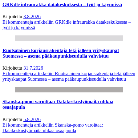
GRK:lle infraurakka datakeskuksesta – työt jo käynnissä
Kirjoitettu
3.8.2026
Ei kommentteja
artikkeliin GRK:lle infraurakka datakeskuksesta –
työt jo käynnissä
Ruotsalainen korjausrakentaja teki jälleen yrityskaupat
Suomessa – asema pääkaupunkiseudulla vahvistuu
Kirjoitettu
31.7.2026
Ei kommentteja
artikkeliin Ruotsalainen korjausrakentaja teki jälleen
yrityskaupat Suomessa – asema pääkaupunkiseudulla vahvistuu
Skanska-pomo varoittaa: Datakeskustyömaita uhkaa
osaajapula
Kirjoitettu
5.8.2026
Ei kommentteja
artikkeliin Skanska-pomo varoittaa:
Datakeskustyömaita uhkaa osaajapula