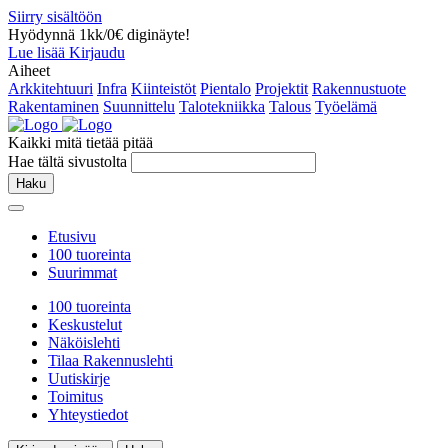
Siirry sisältöön
Hyödynnä 1kk/0€ diginäyte!
Lue lisää
Kirjaudu
Aiheet
Arkkitehtuuri
Infra
Kiinteistöt
Pientalo
Projektit
Rakennustuote
Rakentaminen
Suunnittelu
Talotekniikka
Talous
Työelämä
Kaikki mitä tietää pitää
Hae tältä sivustolta
Haku
Etusivu
100 tuoreinta
Suurimmat
100 tuoreinta
Keskustelut
Näköislehti
Tilaa Rakennuslehti
Uutiskirje
Toimitus
Yhteystiedot