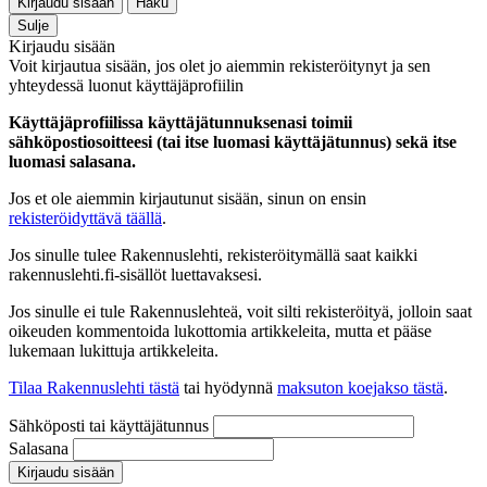
Kirjaudu sisään
Haku
Sulje
Kirjaudu sisään
Voit kirjautua sisään, jos olet jo aiemmin rekisteröitynyt ja sen
yhteydessä luonut käyttäjäprofiilin
Käyttäjäprofiilissa käyttäjätunnuksenasi toimii
sähköpostiosoitteesi (tai itse luomasi käyttäjätunnus) sekä itse
luomasi salasana.
Jos et ole aiemmin kirjautunut sisään, sinun on ensin
rekisteröidyttävä täällä
.
Jos sinulle tulee Rakennuslehti, rekisteröitymällä saat kaikki
rakennuslehti.fi-sisällöt luettavaksesi.
Jos sinulle ei tule Rakennuslehteä, voit silti rekisteröityä, jolloin saat
oikeuden kommentoida lukottomia artikkeleita, mutta et pääse
lukemaan lukittuja artikkeleita.
Tilaa Rakennuslehti tästä
tai hyödynnä
maksuton koejakso tästä
.
Sähköposti tai käyttäjätunnus
Salasana
Kirjaudu sisään