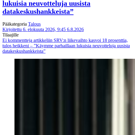
lukuisia neuvotteluja uusista
datakeskushankkeista”
Pääkategoria
Talous
Kirjoitettu 6. elokuuta 2026, 9:45
6.8.2026
Tilaajille
Ei kommentteja
artikkeliin SRV:n liikevaihto kasvoi 18 prosenttia,
tulos heikkeni – ”Käymme parhaillaan lukuisia neuvotteluja uusista
datakeskushankkeista”