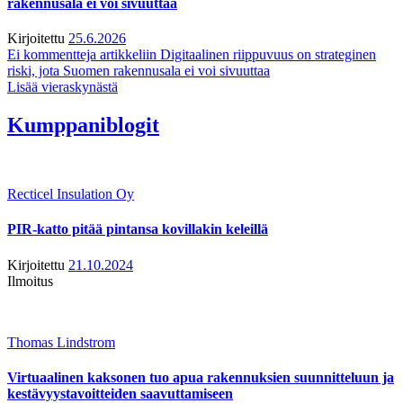
rakennusala ei voi sivuuttaa
Kirjoitettu
25.6.2026
Ei kommentteja
artikkeliin Digitaalinen riippuvuus on strateginen
riski, jota Suomen rakennusala ei voi sivuuttaa
Lisää vieraskynästä
Kumppaniblogit
Recticel Insulation Oy
PIR-katto pitää pintansa kovillakin keleillä
Kirjoitettu
21.10.2024
Ilmoitus
Thomas Lindstrom
Virtuaalinen kaksonen tuo apua rakennuksien suunnitteluun ja
kestävyystavoitteiden saavuttamiseen