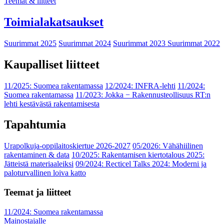
Teemat & liitteet
Toimialakatsaukset
Suurimmat 2025
Suurimmat 2024
Suurimmat 2023
Suurimmat 2022
Kaupalliset liitteet
11/2025: Suomea rakentamassa
12/2024: INFRA-lehti
11/2024:
Suomea rakentamassa
11/2023: Jokka − Rakennusteollisuus RT:n
lehti kestävästä rakentamisesta
Tapahtumia
Urapolkuja-oppilaitoskiertue 2026-2027
05/2026: Vähähiilinen
rakentaminen & data
10/2025: Rakentamisen kiertotalous 2025:
Jätteistä materiaaleiksi
09/2024: Recticel Talks 2024: Moderni ja
paloturvallinen loiva katto
Teemat ja liitteet
11/2024: Suomea rakentamassa
Mainostajalle