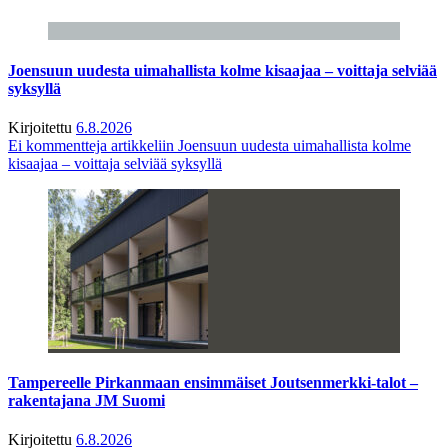
Joensuun uudesta uimahallista kolme kisaajaa – voittaja selviää
syksyllä
Kirjoitettu
6.8.2026
Ei kommentteja
artikkeliin Joensuun uudesta uimahallista kolme
kisaajaa – voittaja selviää syksyllä
Tampereelle Pirkanmaan ensimmäiset Joutsenmerkki-talot –
rakentajana JM Suomi
Kirjoitettu
6.8.2026