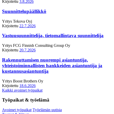
Kirjoitettu
3.8.2026
Suunnittelupäällikkö
Yritys
Tekova Oyj
Kirjoitettu
22.7.2026
Vastuusuunnittelija, tietomallintava suunnittelija
Yritys
FCG Finnish Consulting Group Oy
Kirjoitettu
20.7.2026
Rakennuttamisen nuorempi asiantuntija,
yhteistoiminnallisten hankkeiden asiantuntija ja
kustannusasiantuntija
Yritys
Boost Brothers Oy
Kirjoitettu
18.6.2026
Kaikki avoimet työpaikat
Työpaikat & työelämä
Avoimet työpaikat
Työelämän uutisia