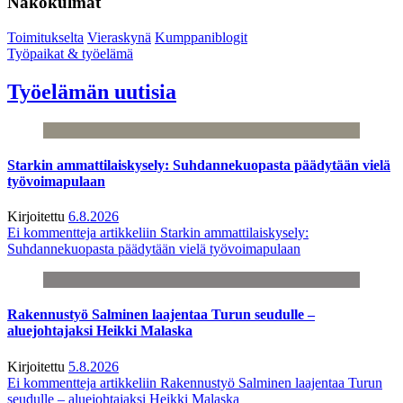
Näkökulmat
Toimitukselta
Vieraskynä
Kumppaniblogit
Työpaikat & työelämä
Työelämän uutisia
Starkin ammattilaiskysely: Suhdannekuopasta päädytään vielä
työvoimapulaan
Kirjoitettu
6.8.2026
Ei kommentteja
artikkeliin Starkin ammattilaiskysely:
Suhdannekuopasta päädytään vielä työvoimapulaan
Rakennustyö Salminen laajentaa Turun seudulle –
aluejohtajaksi Heikki Malaska
Kirjoitettu
5.8.2026
Ei kommentteja
artikkeliin Rakennustyö Salminen laajentaa Turun
seudulle – aluejohtajaksi Heikki Malaska