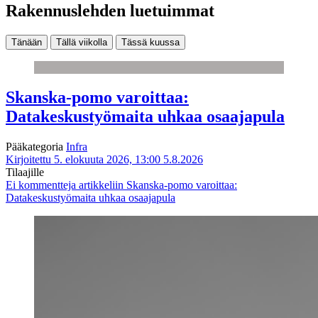
Rakennuslehden luetuimmat
Tänään
Tällä viikolla
Tässä kuussa
Skanska-pomo varoittaa:
Datakeskustyömaita uhkaa osaajapula
Pääkategoria
Infra
Kirjoitettu 5. elokuuta 2026, 13:00
5.8.2026
Tilaajille
Ei kommentteja
artikkeliin Skanska-pomo varoittaa:
Datakeskustyömaita uhkaa osaajapula