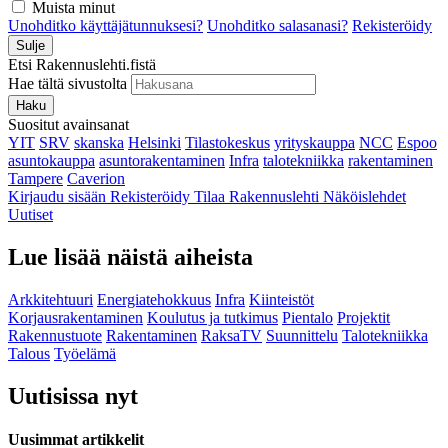
Muista minut
Unohditko käyttäjätunnuksesi?
Unohditko salasanasi?
Rekisteröidy
Sulje
Etsi Rakennuslehti.fistä
Hae tältä sivustolta
Haku
Suositut avainsanat
YIT
SRV
skanska
Helsinki
Tilastokeskus
yrityskauppa
NCC
Espoo
asuntokauppa
asuntorakentaminen
Infra
talotekniikka
rakentaminen
Tampere
Caverion
Kirjaudu sisään
Rekisteröidy
Tilaa Rakennuslehti
Näköislehdet
Uutiset
Lue lisää näistä aiheista
Arkkitehtuuri
Energiatehokkuus
Infra
Kiinteistöt
Korjausrakentaminen
Koulutus ja tutkimus
Pientalo
Projektit
Rakennustuote
Rakentaminen
RaksaTV
Suunnittelu
Talotekniikka
Talous
Työelämä
Uutisissa nyt
Uusimmat artikkelit