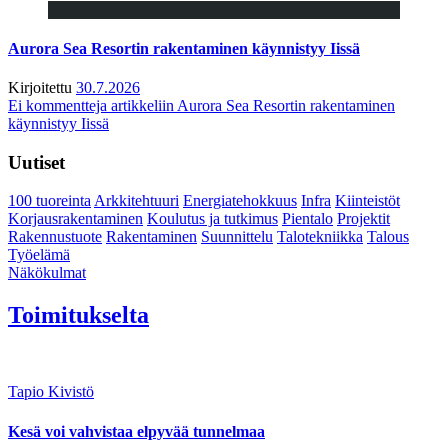
Aurora Sea Resortin rakentaminen käynnistyy Iissä
Kirjoitettu
30.7.2026
Ei kommentteja
artikkeliin Aurora Sea Resortin rakentaminen
käynnistyy Iissä
Uutiset
100 tuoreinta
Arkkitehtuuri
Energiatehokkuus
Infra
Kiinteistöt
Korjausrakentaminen
Koulutus ja tutkimus
Pientalo
Projektit
Rakennustuote
Rakentaminen
Suunnittelu
Talotekniikka
Talous
Työelämä
Näkökulmat
Toimitukselta
Tapio Kivistö
Kesä voi vahvistaa elpyvää tunnelmaa