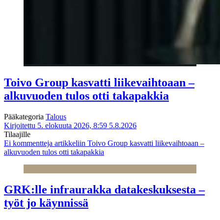
Toivo Group kasvatti liikevaihtoaan –
alkuvuoden tulos otti takapakkia
Pääkategoria
Talous
Kirjoitettu 5. elokuuta 2026, 8:59
5.8.2026
Tilaajille
Ei kommentteja
artikkeliin Toivo Group kasvatti liikevaihtoaan –
alkuvuoden tulos otti takapakkia
GRK:lle infraurakka datakeskuksesta –
työt jo käynnissä