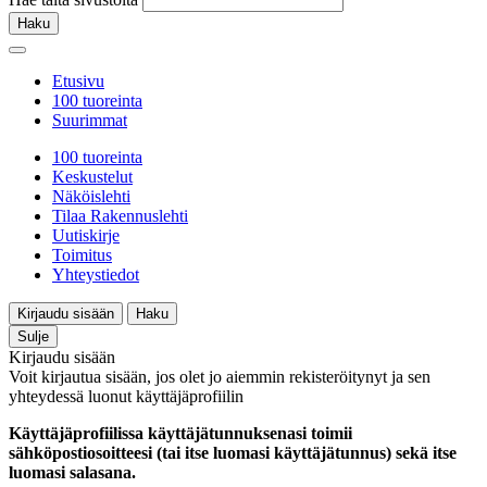
Haku
Etusivu
100 tuoreinta
Suurimmat
100 tuoreinta
Keskustelut
Näköislehti
Tilaa Rakennuslehti
Uutiskirje
Toimitus
Yhteystiedot
Kirjaudu sisään
Haku
Sulje
Kirjaudu sisään
Voit kirjautua sisään, jos olet jo aiemmin rekisteröitynyt ja sen
yhteydessä luonut käyttäjäprofiilin
Käyttäjäprofiilissa käyttäjätunnuksenasi toimii
sähköpostiosoitteesi (tai itse luomasi käyttäjätunnus) sekä itse
luomasi salasana.