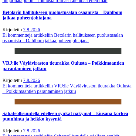
miljoonatappion – miinusta roimasti aiempaa enemmän
Betolarin hallitukseen puolustusalan osaamista – Dahlbom
jatkaa puheenjohtajana
Kirjoitettu
7.8.2026
Ei kommentteja
artikkeliin Betolarin hallitukseen puolustusalan
osaamista – Dahlbom jatkaa puheenjohtajana
VRJ:lle Väyläviraston tieurakka Oulusta – Poikkimaantien
parantaminen jatkuu
Kirjoitettu
7.8.2026
Ei kommentteja
artikkeliin VRJ:lle Väyläviraston tieurakka Oulusta
– Poikkimaantien parantaminen jatkuu
Sahateollisuudella edelleen synkät näkymät – kiusana korkea
puunhinta ja heikko kysyntä
Kirjoitettu
7.8.2026