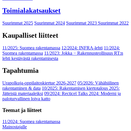
Toimialakatsaukset
Suurimmat 2025
Suurimmat 2024
Suurimmat 2023
Suurimmat 2022
Kaupalliset liitteet
11/2025: Suomea rakentamassa
12/2024: INFRA-lehti
11/2024:
Suomea rakentamassa
11/2023: Jokka − Rakennusteollisuus RT:n
lehti kestävästä rakentamisesta
Tapahtumia
Urapolkuja-oppilaitoskiertue 2026-2027
05/2026: Vähähiilinen
rakentaminen & data
10/2025: Rakentamisen kiertotalous 2025:
Jätteistä materiaaleiksi
09/2024: Recticel Talks 2024: Moderni ja
paloturvallinen loiva katto
Teemat ja liitteet
11/2024: Suomea rakentamassa
Mainostajalle