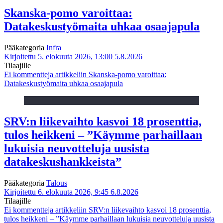
Skanska-pomo varoittaa:
Datakeskustyömaita uhkaa osaajapula
Pääkategoria
Infra
Kirjoitettu 5. elokuuta 2026, 13:00
5.8.2026
Tilaajille
Ei kommentteja
artikkeliin Skanska-pomo varoittaa:
Datakeskustyömaita uhkaa osaajapula
SRV:n liikevaihto kasvoi 18 prosenttia,
tulos heikkeni – ”Käymme parhaillaan
lukuisia neuvotteluja uusista
datakeskushankkeista”
Pääkategoria
Talous
Kirjoitettu 6. elokuuta 2026, 9:45
6.8.2026
Tilaajille
Ei kommentteja
artikkeliin SRV:n liikevaihto kasvoi 18 prosenttia,
tulos heikkeni – ”Käymme parhaillaan lukuisia neuvotteluja uusista