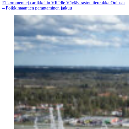
Ei kommentteja
artikkeliin VRJ:lle Väyläviraston tieurakka Oulusta
– Poikkimaantien parantaminen jatkuu