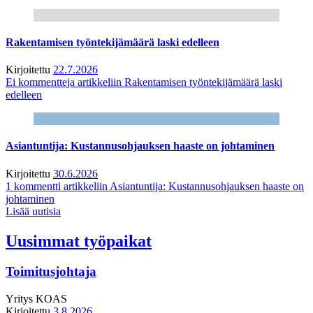
Rakentamisen työntekijämäärä laski edelleen
Kirjoitettu
22.7.2026
Ei kommentteja
artikkeliin Rakentamisen työntekijämäärä laski
edelleen
Asiantuntija: Kustannusohjauksen haaste on johtaminen
Kirjoitettu
30.6.2026
1 kommentti
artikkeliin Asiantuntija: Kustannusohjauksen haaste on
johtaminen
Lisää uutisia
Uusimmat työpaikat
Toimitusjohtaja
Yritys
KOAS
Kirjoitettu
3.8.2026