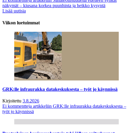
Ei kommentteja
artikkeliin Sahateollisuudella edelleen synkät
näkymät – kiusana korkea puunhinta ja heikko kysyntä
Lisää uutisia
Viikon luetuimmat
GRK:lle infraurakka datakeskuksesta – työt jo käynnissä
Kirjoitettu
3.8.2026
Ei kommentteja
artikkeliin GRK:lle infraurakka datakeskuksesta –
työt jo käynnissä