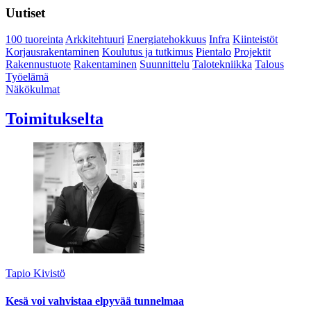
Uutiset
100 tuoreinta
Arkkitehtuuri
Energiatehokkuus
Infra
Kiinteistöt
Korjausrakentaminen
Koulutus ja tutkimus
Pientalo
Projektit
Rakennustuote
Rakentaminen
Suunnittelu
Talotekniikka
Talous
Työelämä
Näkökulmat
Toimitukselta
Tapio Kivistö
Kesä voi vahvistaa elpyvää tunnelmaa