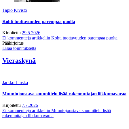
Tapio Kivistö
Kohti tuottavuuden parempaa puolta
Kirjoitettu
29.5.2026
Ei kommentteja
artikkeliin Kohti tuottavuuden parempaa puolta
Pääkirjoitus
Lisää toimitukselta
Vieraskynä
Jarkko Liuska
Muuntojoustava suunnittelu lisää rakennuttajan liikkumavaraa
Kirjoitettu
7.7.2026
Ei kommentteja
artikkeliin Muuntojoustava suunnittelu lisää
rakennuttajan liikkumavaraa