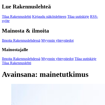
Lue Rakennuslehteä
Tilaa Rakennuslehti
Kirjaudu näköislehteen
Tilaa uutiskirje
RSS-
syöte
Mainosta & ilmoita
Ilmoita Rakennuslehdessä
Myynnin yhteystiedot
Mainostajalle
Ilmoita Rakennuslehdessä
Myynnin yhteystiedot
Tilaa uutiskirje
Tilaa Rakennuslehti
Avainsana:
mainetutkimus