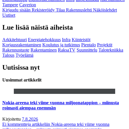
Tampere
Caverion
Kirjaudu sisään
Rekisteröidy
Tilaa Rakennuslehti
Näköislehdet
Uutiset
Lue lisää näistä aiheista
Arkkitehtuuri
Energiatehokkuus
Infra
Kiinteistöt
Korjausrakentaminen
Koulutus ja tutkimus
Pientalo
Projektit
Rakennustuote
Rakentaminen
RaksaTV
Suunnittelu
Talotekniikka
Talous
Työelämä
Uutisissa nyt
Uusimmat artikkelit
Nokia-areena teki viime vuonna miljoonatappion – miinusta
roimasti aiempaa enemmän
Kirjoitettu
7.8.2026
Ei kommentteja
artikkeliin Nokia-areena teki viime vuonna