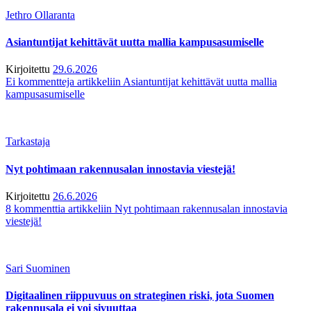
Jethro Ollaranta
Asiantuntijat kehittävät uutta mallia kampusasumiselle
Kirjoitettu
29.6.2026
Ei kommentteja
artikkeliin Asiantuntijat kehittävät uutta mallia
kampusasumiselle
Tarkastaja
Nyt pohtimaan rakennusalan innostavia viestejä!
Kirjoitettu
26.6.2026
8 kommenttia
artikkeliin Nyt pohtimaan rakennusalan innostavia
viestejä!
Sari Suominen
Digitaalinen riippuvuus on strateginen riski, jota Suomen
rakennusala ei voi sivuuttaa