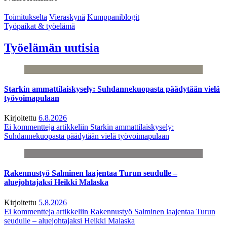
Toimitukselta
Vieraskynä
Kumppaniblogit
Työpaikat & työelämä
Työelämän uutisia
Starkin ammattilaiskysely: Suhdannekuopasta päädytään vielä
työvoimapulaan
Kirjoitettu
6.8.2026
Ei kommentteja
artikkeliin Starkin ammattilaiskysely:
Suhdannekuopasta päädytään vielä työvoimapulaan
Rakennustyö Salminen laajentaa Turun seudulle –
aluejohtajaksi Heikki Malaska
Kirjoitettu
5.8.2026
Ei kommentteja
artikkeliin Rakennustyö Salminen laajentaa Turun
seudulle – aluejohtajaksi Heikki Malaska