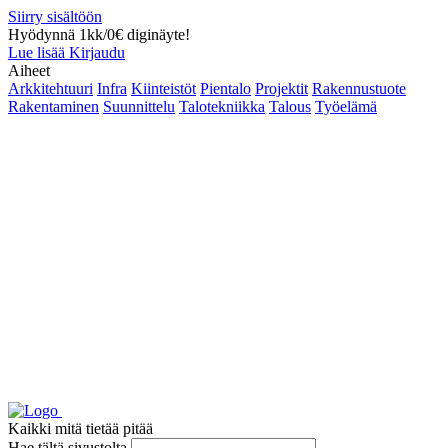
Siirry sisältöön
Hyödynnä 1kk/0€ diginäyte!
Lue lisää
Kirjaudu
Aiheet
Arkkitehtuuri
Infra
Kiinteistöt
Pientalo
Projektit
Rakennustuote
Rakentaminen
Suunnittelu
Talotekniikka
Talous
Työelämä
Kaikki mitä tietää pitää
Hae tältä sivustolta