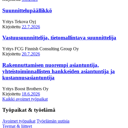
Suunnittelupäällikkö
Yritys
Tekova Oyj
Kirjoitettu
22.7.2026
Vastuusuunnittelija, tietomallintava suunnittelija
Yritys
FCG Finnish Consulting Group Oy
Kirjoitettu
20.7.2026
Rakennuttamisen nuorempi asiantuntija,
yhteistoiminnallisten hankkeiden asiantuntija ja
kustannusasiantuntija
Yritys
Boost Brothers Oy
Kirjoitettu
18.6.2026
Kaikki avoimet työpaikat
Työpaikat & työelämä
Avoimet työpaikat
Työelämän uutisia
Teemat & liitteet