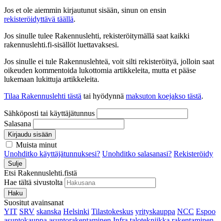
Jos et ole aiemmin kirjautunut sisään, sinun on ensin
rekisteröidyttävä täällä
.
Jos sinulle tulee Rakennuslehti, rekisteröitymällä saat kaikki
rakennuslehti.fi-sisällöt luettavaksesi.
Jos sinulle ei tule Rakennuslehteä, voit silti rekisteröityä, jolloin saat
oikeuden kommentoida lukottomia artikkeleita, mutta et pääse
lukemaan lukittuja artikkeleita.
Tilaa Rakennuslehti tästä
tai hyödynnä
maksuton koejakso tästä
.
Sähköposti tai käyttäjätunnus
Salasana
Kirjaudu sisään
Muista minut
Unohditko käyttäjätunnuksesi?
Unohditko salasanasi?
Rekisteröidy
Sulje
Etsi Rakennuslehti.fistä
Hae tältä sivustolta
Haku
Suositut avainsanat
YIT
SRV
skanska
Helsinki
Tilastokeskus
yrityskauppa
NCC
Espoo
asuntokauppa
asuntorakentaminen
Infra
talotekniikka
rakentaminen