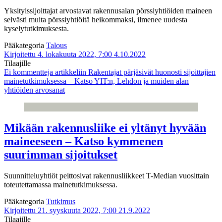
Yksityissijoittajat arvostavat rakennusalan pörssiyhtiöiden maineen
selvästi muita pörssiyhtiöitä heikommaksi, ilmenee uudesta
kyselytutkimuksesta.
Pääkategoria
Talous
Kirjoitettu 4. lokakuuta 2022, 7:00
4.10.2022
Tilaajille
Ei kommentteja
artikkeliin Rakentajat pärjäsivät huonosti sijoittajien
mainetutkimuksessa – Katso YIT:n, Lehdon ja muiden alan
yhtiöiden arvosanat
Mikään rakennusliike ei yltänyt hyvään
maineeseen – Katso kymmenen
suurimman sijoitukset
Suunnitteluyhtiöt peittosivat rakennusliikkeet T-Median vuosittain
toteutettamassa mainetutkimuksessa.
Pääkategoria
Tutkimus
Kirjoitettu 21. syyskuuta 2022, 7:00
21.9.2022
Tilaajille