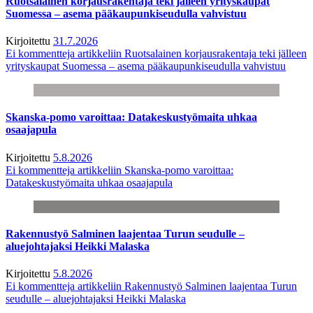
Ruotsalainen korjausrakentaja teki jälleen yrityskaupat
Suomessa – asema pääkaupunkiseudulla vahvistuu
Kirjoitettu
31.7.2026
Ei kommentteja
artikkeliin Ruotsalainen korjausrakentaja teki jälleen
yrityskaupat Suomessa – asema pääkaupunkiseudulla vahvistuu
Skanska-pomo varoittaa: Datakeskustyömaita uhkaa
osaajapula
Kirjoitettu
5.8.2026
Ei kommentteja
artikkeliin Skanska-pomo varoittaa:
Datakeskustyömaita uhkaa osaajapula
Rakennustyö Salminen laajentaa Turun seudulle –
aluejohtajaksi Heikki Malaska
Kirjoitettu
5.8.2026
Ei kommentteja
artikkeliin Rakennustyö Salminen laajentaa Turun
seudulle – aluejohtajaksi Heikki Malaska