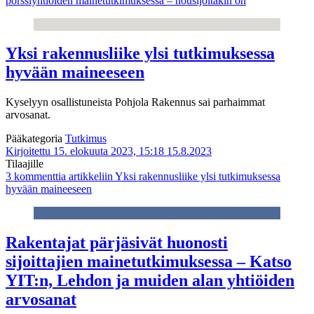
pörssiyhtiöiden mainetutkimuksessa – nousijoitakin on
Yksi rakennusliike ylsi tutkimuksessa
hyvään maineeseen
Kyselyyn osallistuneista Pohjola Rakennus sai parhaimmat
arvosanat.
Pääkategoria
Tutkimus
Kirjoitettu 15. elokuuta 2023, 15:18
15.8.2023
Tilaajille
3 kommenttia
artikkeliin Yksi rakennusliike ylsi tutkimuksessa
hyvään maineeseen
Rakentajat pärjäsivät huonosti
sijoittajien mainetutkimuksessa – Katso
YIT:n, Lehdon ja muiden alan yhtiöiden
arvosanat