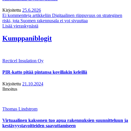
Kirjoitettu
25.6.2026
Ei kommentteja
artikkeliin Digitaalinen riippuvuus on strateginen
riski, jota Suomen rakennusala ei voi sivuuttaa
Lisää vieraskynästä
Kumppaniblogit
Recticel Insulation Oy
PIR-katto pitää pintansa kovillakin keleillä
Kirjoitettu
21.10.2024
Ilmoitus
Thomas Lindstrom
Virtuaalinen kaksonen tuo apua rakennuksien suunnitteluun ja
kestävyystavoitteiden saavuttamiseen