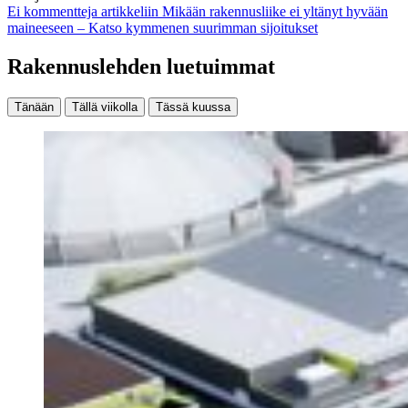
Ei kommentteja
artikkeliin Mikään rakennusliike ei yltänyt hyvään
maineeseen – Katso kymmenen suurimman sijoitukset
Rakennuslehden luetuimmat
Tänään
Tällä viikolla
Tässä kuussa