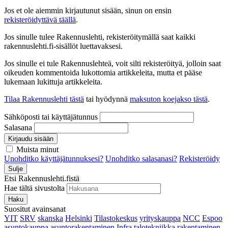
Jos et ole aiemmin kirjautunut sisään, sinun on ensin
rekisteröidyttävä täällä
.
Jos sinulle tulee Rakennuslehti, rekisteröitymällä saat kaikki
rakennuslehti.fi-sisällöt luettavaksesi.
Jos sinulle ei tule Rakennuslehteä, voit silti rekisteröityä, jolloin saat
oikeuden kommentoida lukottomia artikkeleita, mutta et pääse
lukemaan lukittuja artikkeleita.
Tilaa Rakennuslehti tästä
tai hyödynnä
maksuton koejakso tästä
.
Sähköposti tai käyttäjätunnus
Salasana
Kirjaudu sisään
Muista minut
Unohditko käyttäjätunnuksesi?
Unohditko salasanasi?
Rekisteröidy
Sulje
Etsi Rakennuslehti.fistä
Hae tältä sivustolta
Haku
Suositut avainsanat
YIT
SRV
skanska
Helsinki
Tilastokeskus
yrityskauppa
NCC
Espoo
asuntokauppa
asuntorakentaminen
Infra
talotekniikka
rakentaminen