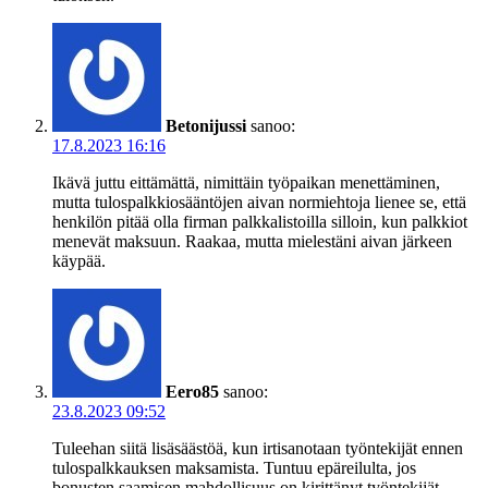
Betonijussi
sanoo:
17.8.2023 16:16
Ikävä juttu eittämättä, nimittäin työpaikan menettäminen,
mutta tulospalkkiosääntöjen aivan normiehtoja lienee se, että
henkilön pitää olla firman palkkalistoilla silloin, kun palkkiot
menevät maksuun. Raakaa, mutta mielestäni aivan järkeen
käypää.
Eero85
sanoo:
23.8.2023 09:52
Tuleehan siitä lisäsäästöä, kun irtisanotaan työntekijät ennen
tulospalkkauksen maksamista. Tuntuu epäreilulta, jos
bonusten saamisen mahdollisuus on kirittänyt työntekijät