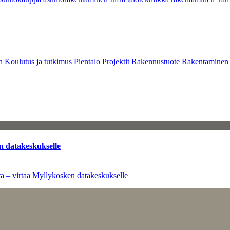
n
Koulutus ja tutkimus
Pientalo
Projektit
Rakennustuote
Rakentaminen
n datakeskukselle
a – virtaa Myllykosken datakeskukselle