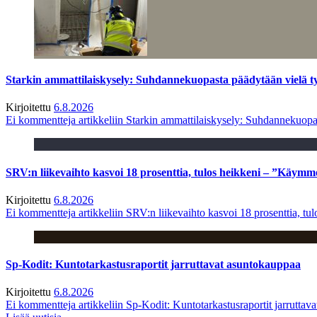
Starkin ammattilaiskysely: Suhdannekuopasta päädytään vielä 
Kirjoitettu
6.8.2026
Ei kommentteja
artikkeliin Starkin ammattilaiskysely: Suhdannekuop
SRV:n liikevaihto kasvoi 18 prosenttia, tulos heikkeni – ”Käymm
Kirjoitettu
6.8.2026
Ei kommentteja
artikkeliin SRV:n liikevaihto kasvoi 18 prosenttia, t
Sp-Kodit: Kuntotarkastusraportit jarruttavat asuntokauppaa
Kirjoitettu
6.8.2026
Ei kommentteja
artikkeliin Sp-Kodit: Kuntotarkastusraportit jarruttav