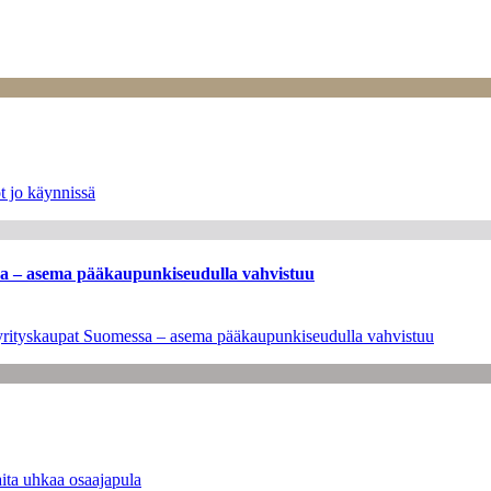
t jo käynnissä
ssa – asema pääkaupunkiseudulla vahvistuu
en yrityskaupat Suomessa – asema pääkaupunkiseudulla vahvistuu
ita uhkaa osaajapula