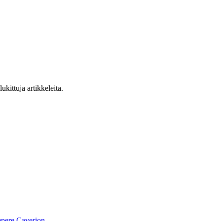
ukittuja artikkeleita.
pere
Caverion