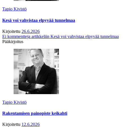
Tapio Kivistö
Kesä voi vahvistaa elpyvää tunnelmaa
Kirjoitettu
26.6.2026
Ei kommentteja
artikkeliin Kesä voi vahvistaa elpyvää tunnelmaa
Pääkirjoitus
Tapio Kivistö
Rakentamisen painopiste keikahti
Kirjoitettu
12.6.2026