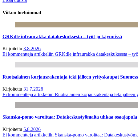
Lisää uutisia
Viikon luetuimmat
GRK:lle infraurakka datakeskuksesta – työt jo käynnissä
Kirjoitettu
3.8.2026
Ei kommentteja
artikkeliin GRK:lle infraurakka datakeskuksesta – työ
Ruotsalainen korjausrakentaja teki jälleen yrityskaupat Suome
Kirjoitettu
31.7.2026
Ei kommentteja
artikkeliin Ruotsalainen korjausrakentaja teki jälle
Skanska-pomo varoittaa: Datakeskustyömaita uhkaa osaajapula
Kirjoitettu
5.8.2026
Ei kommentteja
artikkeliin Skanska-pomo varoittaa: Datakeskustyöma