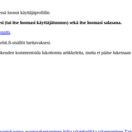
ssä luonut käyttäjäprofiilin
i (tai itse luomasi käyttäjätunnus) sekä itse luomasi salasana.
täällä
.
hti.fi-sisällöt luettavaksesi.
at oikeuden kommentoida lukottomia artikkeleita, mutta et pääse lukemaan l
asuntokauppa
asuntorakentaminen
Infra
talotekniikka
rakentaminen
Tam