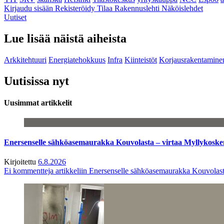
Kirjaudu sisään
Rekisteröidy
Tilaa Rakennuslehti
Näköislehdet
Uutiset
Lue lisää näistä aiheista
Arkkitehtuuri
Energiatehokkuus
Infra
Kiinteistöt
Korjausrakentamine
Uutisissa nyt
Uusimmat artikkelit
Enersenselle sähköasemaurakka Kouvolasta – virtaa Myllykoske
Kirjoitettu
6.8.2026
Ei kommentteja
artikkeliin Enersenselle sähköasemaurakka Kouvolast