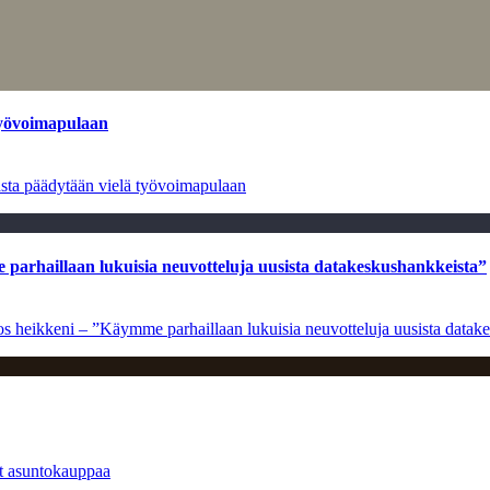
työvoimapulaan
asta päädytään vielä työvoimapulaan
e parhaillaan lukuisia neuvotteluja uusista datakeskushankkeista”
ulos heikkeni – ”Käymme parhaillaan lukuisia neuvotteluja uusista data
at asuntokauppaa