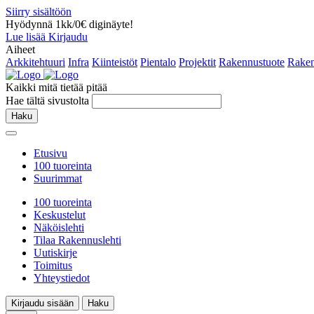
Siirry sisältöön
Hyödynnä 1kk/0€ diginäyte!
Lue lisää
Kirjaudu
Aiheet
Arkkitehtuuri
Infra
Kiinteistöt
Pientalo
Projektit
Rakennustuote
Raken
Kaikki mitä tietää pitää
Hae tältä sivustolta
Haku
Etusivu
100 tuoreinta
Suurimmat
100 tuoreinta
Keskustelut
Näköislehti
Tilaa Rakennuslehti
Uutiskirje
Toimitus
Yhteystiedot
Kirjaudu sisään
Haku