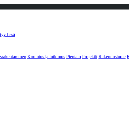
tyy Iissä
srakentaminen
Koulutus ja tutkimus
Pientalo
Projektit
Rakennustuote
R