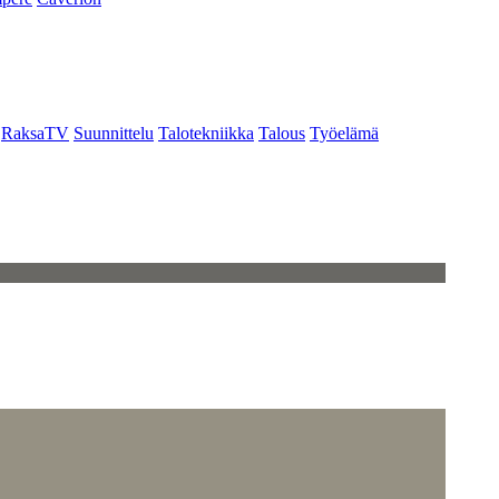
RaksaTV
Suunnittelu
Talotekniikka
Talous
Työelämä