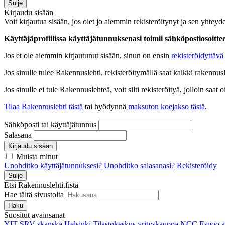
Sulje
Kirjaudu sisään
Voit kirjautua sisään, jos olet jo aiemmin rekisteröitynyt ja sen yhteyde
Käyttäjäprofiilissa käyttäjätunnuksenasi toimii sähköpostiosoittees
Jos et ole aiemmin kirjautunut sisään, sinun on ensin
rekisteröidyttävä 
Jos sinulle tulee Rakennuslehti, rekisteröitymällä saat kaikki rakennusle
Jos sinulle ei tule Rakennuslehteä, voit silti rekisteröityä, jolloin sa
Tilaa Rakennuslehti tästä
tai hyödynnä
maksuton koejakso tästä
.
Sähköposti tai käyttäjätunnus
Salasana
Kirjaudu sisään
Muista minut
Unohditko käyttäjätunnuksesi?
Unohditko salasanasi?
Rekisteröidy
Sulje
Etsi Rakennuslehti.fistä
Hae tältä sivustolta
Haku
Suositut avainsanat
YIT
SRV
skanska
Helsinki
Tilastokeskus
yrityskauppa
NCC
Espoo