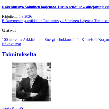
Rakennustyö Salminen laajentaa Turun seudulle – aluejohtajaks
Kirjoitettu
5.8.2026
Ei kommentteja
artikkeliin Rakennustyö Salminen laajentaa Turun seu
Uutiset
100 tuoreinta
Arkkitehtuuri
Energiatehokkuus
Infra
Kiinteistöt
Korjau
Näkökulmat
Toimitukselta
Tapio Kivistö