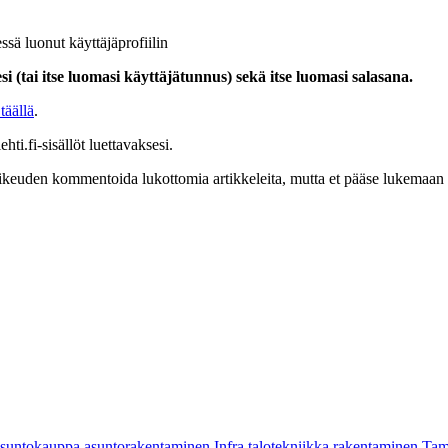
ssä luonut käyttäjäprofiilin
i (tai itse luomasi käyttäjätunnus) sekä itse luomasi salasana.
täällä
.
hti.fi-sisällöt luettavaksesi.
at oikeuden kommentoida lukottomia artikkeleita, mutta et pääse lukemaan l
asuntokauppa
asuntorakentaminen
Infra
talotekniikka
rakentaminen
Tam