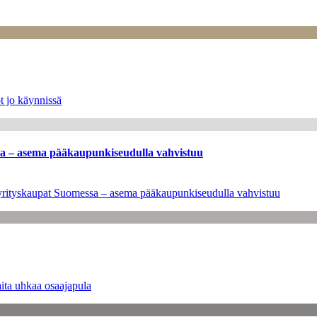
t jo käynnissä
ssa – asema pääkaupunkiseudulla vahvistuu
en yrityskaupat Suomessa – asema pääkaupunkiseudulla vahvistuu
ita uhkaa osaajapula