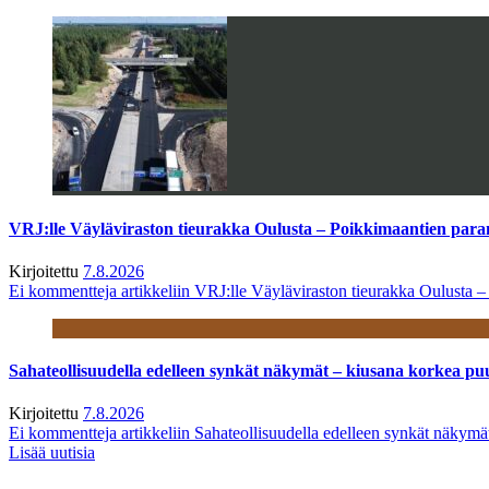
VRJ:lle Väyläviraston tieurakka Oulusta – Poikkimaantien par
Kirjoitettu
7.8.2026
Ei kommentteja
artikkeliin VRJ:lle Väyläviraston tieurakka Oulusta 
Sahateollisuudella edelleen synkät näkymät – kiusana korkea pu
Kirjoitettu
7.8.2026
Ei kommentteja
artikkeliin Sahateollisuudella edelleen synkät näkym
Lisää uutisia