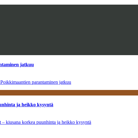
antaminen jatkuu
– Poikkimaantien parantaminen jatkuu
unhinta ja heikko kysyntä
ät – kiusana korkea puunhinta ja heikko kysyntä