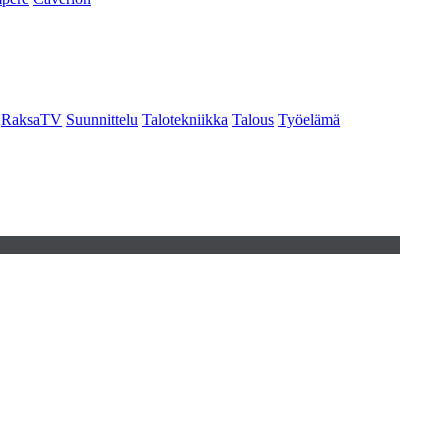
RaksaTV
Suunnittelu
Talotekniikka
Talous
Työelämä