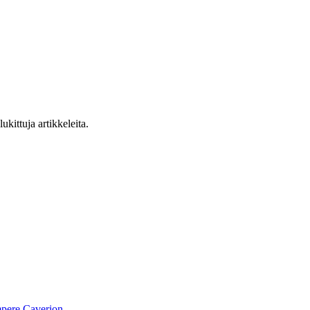
ukittuja artikkeleita.
pere
Caverion