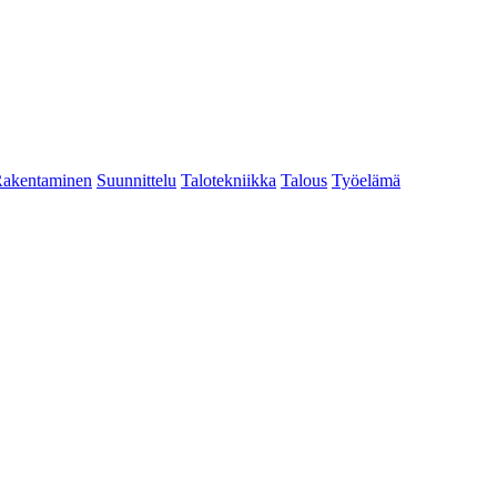
akentaminen
Suunnittelu
Talotekniikka
Talous
Työelämä