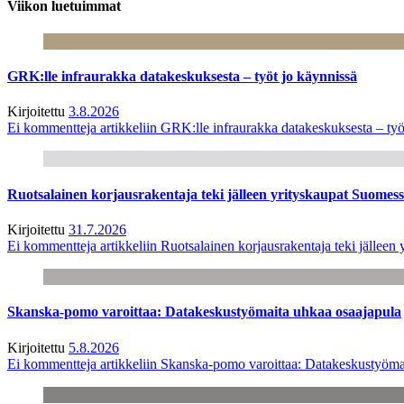
Viikon luetuimmat
GRK:lle infraurakka datakeskuksesta – työt jo käynnissä
Kirjoitettu
3.8.2026
Ei kommentteja
artikkeliin GRK:lle infraurakka datakeskuksesta – työ
Ruotsalainen korjausrakentaja teki jälleen yrityskaupat Suome
Kirjoitettu
31.7.2026
Ei kommentteja
artikkeliin Ruotsalainen korjausrakentaja teki jälle
Skanska-pomo varoittaa: Datakeskustyömaita uhkaa osaajapula
Kirjoitettu
5.8.2026
Ei kommentteja
artikkeliin Skanska-pomo varoittaa: Datakeskustyöma