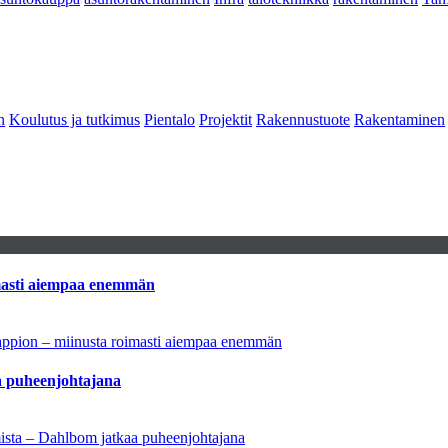
n
Koulutus ja tutkimus
Pientalo
Projektit
Rakennustuote
Rakentaminen
imasti aiempaa enemmän
tappion – miinusta roimasti aiempaa enemmän
aa puheenjohtajana
amista – Dahlbom jatkaa puheenjohtajana