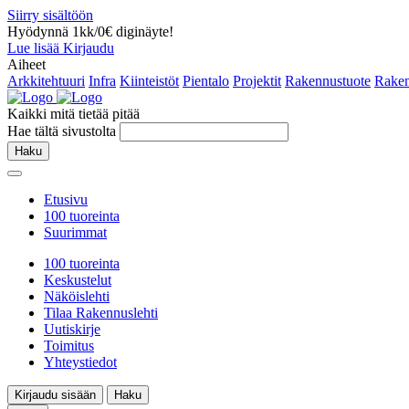
Siirry sisältöön
Hyödynnä 1kk/0€ diginäyte!
Lue lisää
Kirjaudu
Aiheet
Arkkitehtuuri
Infra
Kiinteistöt
Pientalo
Projektit
Rakennustuote
Raken
Kaikki mitä tietää pitää
Hae tältä sivustolta
Haku
Etusivu
100 tuoreinta
Suurimmat
100 tuoreinta
Keskustelut
Näköislehti
Tilaa Rakennuslehti
Uutiskirje
Toimitus
Yhteystiedot
Kirjaudu sisään
Haku