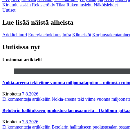
Kirjaudu sisään
Rekisteröidy
Tilaa Rakennuslehti
Näköislehdet
Uutiset
Lue lisää näistä aiheista
Arkkitehtuuri
Energiatehokkuus
Infra
Kiinteistöt
Korjausrakentamine
Uutisissa nyt
Uusimmat artikkelit
Nokia-areena teki viime vuonna miljoonatappion – miinusta ro
Kirjoitettu
7.8.2026
Ei kommentteja
artikkeliin Nokia-areena teki viime vuonna miljoona
Betolarin hallitukseen puolustusalan osaamista – Dahlbom jatk
Kirjoitettu
7.8.2026
Ei kommentteja
artikkeliin Betolarin hallitukseen puolustusalan osa