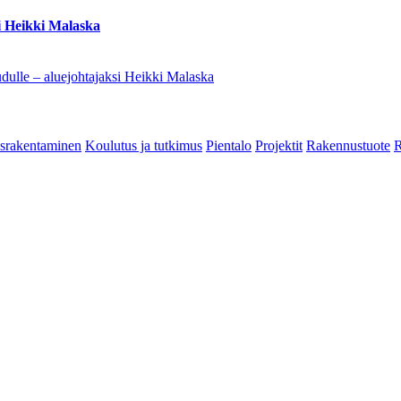
i Heikki Malaska
dulle – aluejohtajaksi Heikki Malaska
srakentaminen
Koulutus ja tutkimus
Pientalo
Projektit
Rakennustuote
R