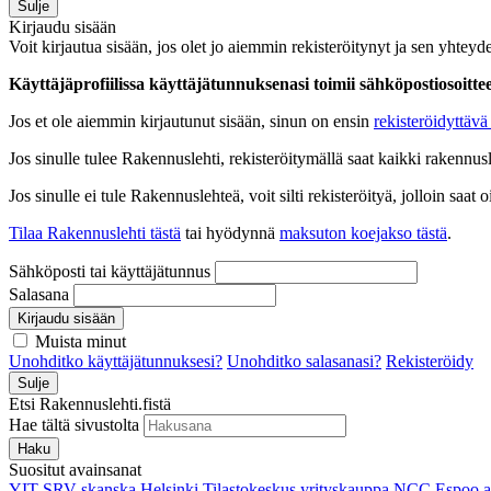
Sulje
Kirjaudu sisään
Voit kirjautua sisään, jos olet jo aiemmin rekisteröitynyt ja sen yhteyde
Käyttäjäprofiilissa käyttäjätunnuksenasi toimii sähköpostiosoittees
Jos et ole aiemmin kirjautunut sisään, sinun on ensin
rekisteröidyttävä 
Jos sinulle tulee Rakennuslehti, rekisteröitymällä saat kaikki rakennusle
Jos sinulle ei tule Rakennuslehteä, voit silti rekisteröityä, jolloin sa
Tilaa Rakennuslehti tästä
tai hyödynnä
maksuton koejakso tästä
.
Sähköposti tai käyttäjätunnus
Salasana
Kirjaudu sisään
Muista minut
Unohditko käyttäjätunnuksesi?
Unohditko salasanasi?
Rekisteröidy
Sulje
Etsi Rakennuslehti.fistä
Hae tältä sivustolta
Haku
Suositut avainsanat
YIT
SRV
skanska
Helsinki
Tilastokeskus
yrityskauppa
NCC
Espoo