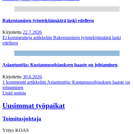
Rakentamisen työntekijämäärä laski edelleen
Kirjoitettu
22.7.2026
Ei kommentteja
artikkeliin Rakentamisen työntekijämäärä laski
edelleen
Asiantuntija: Kustannusohjauksen haaste on johtaminen
Kirjoitettu
30.6.2026
1 kommentti
artikkeliin Asiantuntija: Kustannusohjauksen haaste on
johtaminen
Lisää uutisia
Uusimmat työpaikat
Toimitusjohtaja
Yritys
KOAS