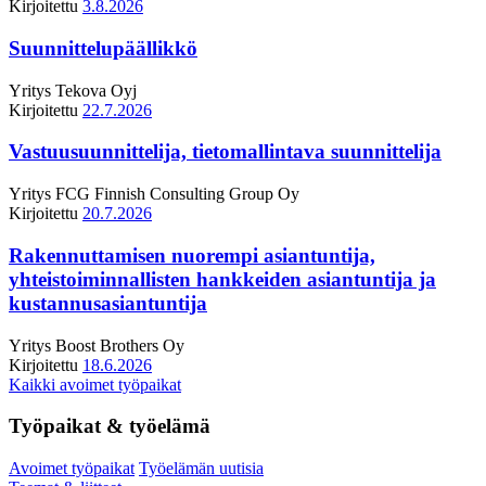
Kirjoitettu
3.8.2026
Suunnittelupäällikkö
Yritys
Tekova Oyj
Kirjoitettu
22.7.2026
Vastuusuunnittelija, tietomallintava suunnittelija
Yritys
FCG Finnish Consulting Group Oy
Kirjoitettu
20.7.2026
Rakennuttamisen nuorempi asiantuntija,
yhteistoiminnallisten hankkeiden asiantuntija ja
kustannusasiantuntija
Yritys
Boost Brothers Oy
Kirjoitettu
18.6.2026
Kaikki avoimet työpaikat
Työpaikat & työelämä
Avoimet työpaikat
Työelämän uutisia