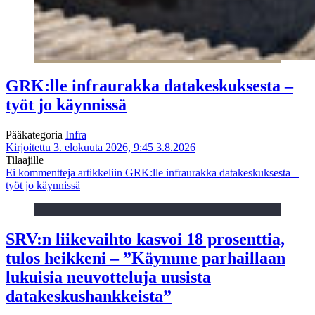
GRK:lle infraurakka datakeskuksesta –
työt jo käynnissä
Pääkategoria
Infra
Kirjoitettu 3. elokuuta 2026, 9:45
3.8.2026
Tilaajille
Ei kommentteja
artikkeliin GRK:lle infraurakka datakeskuksesta –
työt jo käynnissä
SRV:n liikevaihto kasvoi 18 prosenttia,
tulos heikkeni – ”Käymme parhaillaan
lukuisia neuvotteluja uusista
datakeskushankkeista”