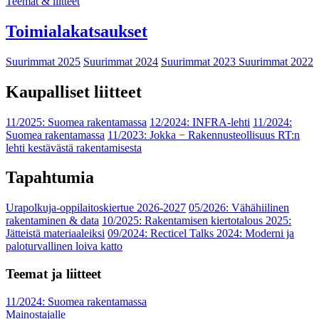
Teemat & liitteet
Toimialakatsaukset
Suurimmat 2025
Suurimmat 2024
Suurimmat 2023
Suurimmat 2022
Kaupalliset liitteet
11/2025: Suomea rakentamassa
12/2024: INFRA-lehti
11/2024:
Suomea rakentamassa
11/2023: Jokka − Rakennusteollisuus RT:n
lehti kestävästä rakentamisesta
Tapahtumia
Urapolkuja-oppilaitoskiertue 2026-2027
05/2026: Vähähiilinen
rakentaminen & data
10/2025: Rakentamisen kiertotalous 2025:
Jätteistä materiaaleiksi
09/2024: Recticel Talks 2024: Moderni ja
paloturvallinen loiva katto
Teemat ja liitteet
11/2024: Suomea rakentamassa
Mainostajalle