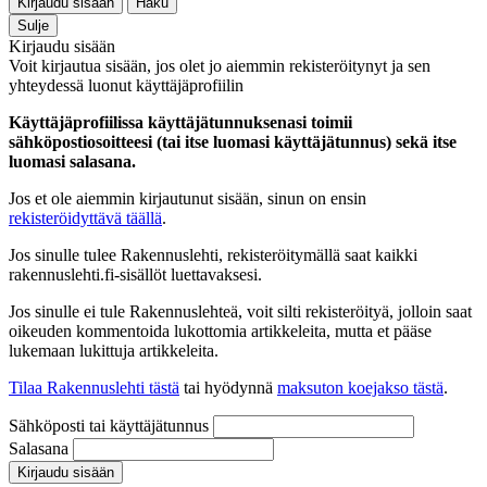
Kirjaudu sisään
Haku
Sulje
Kirjaudu sisään
Voit kirjautua sisään, jos olet jo aiemmin rekisteröitynyt ja sen
yhteydessä luonut käyttäjäprofiilin
Käyttäjäprofiilissa käyttäjätunnuksenasi toimii
sähköpostiosoitteesi (tai itse luomasi käyttäjätunnus) sekä itse
luomasi salasana.
Jos et ole aiemmin kirjautunut sisään, sinun on ensin
rekisteröidyttävä täällä
.
Jos sinulle tulee Rakennuslehti, rekisteröitymällä saat kaikki
rakennuslehti.fi-sisällöt luettavaksesi.
Jos sinulle ei tule Rakennuslehteä, voit silti rekisteröityä, jolloin saat
oikeuden kommentoida lukottomia artikkeleita, mutta et pääse
lukemaan lukittuja artikkeleita.
Tilaa Rakennuslehti tästä
tai hyödynnä
maksuton koejakso tästä
.
Sähköposti tai käyttäjätunnus
Salasana
Kirjaudu sisään