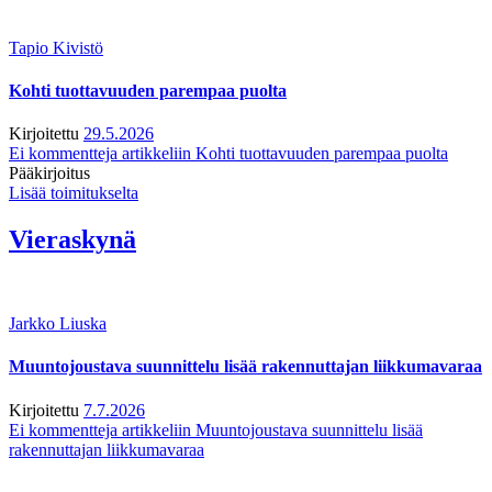
Tapio Kivistö
Kohti tuottavuuden parempaa puolta
Kirjoitettu
29.5.2026
Ei kommentteja
artikkeliin Kohti tuottavuuden parempaa puolta
Pääkirjoitus
Lisää toimitukselta
Vieraskynä
Jarkko Liuska
Muuntojoustava suunnittelu lisää rakennuttajan liikkumavaraa
Kirjoitettu
7.7.2026
Ei kommentteja
artikkeliin Muuntojoustava suunnittelu lisää
rakennuttajan liikkumavaraa