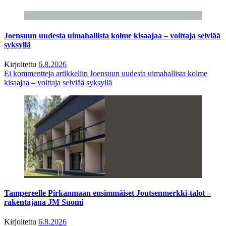
Joensuun uudesta uimahallista kolme kisaajaa – voittaja selviää
syksyllä
Kirjoitettu
6.8.2026
Ei kommentteja
artikkeliin Joensuun uudesta uimahallista kolme
kisaajaa – voittaja selviää syksyllä
Tampereelle Pirkanmaan ensimmäiset Joutsenmerkki-talot –
rakentajana JM Suomi
Kirjoitettu
6.8.2026