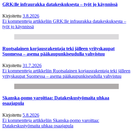
GRK:lle infraurakka datakeskuksesta – työt jo käynnissä
Kirjoitettu
3.8.2026
Ei kommentteja
artikkeliin GRK:lle infraurakka datakeskuksesta –
työt jo käynnissä
Ruotsalainen korjausrakentaja teki jälleen yrityskaupat
Suomessa – asema pääkaupunkiseudulla vahvistuu
Kirjoitettu
31.7.2026
Ei kommentteja
artikkeliin Ruotsalainen korjausrakentaja teki jälleen
yrityskaupat Suomessa – asema pääkaupunkiseudulla vahvistuu
Skanska-pomo varoittaa: Datakeskustyömaita uhkaa
osaajapula
Kirjoitettu
5.8.2026
Ei kommentteja
artikkeliin Skanska-pomo varoittaa:
Datakeskustyömaita uhkaa osaajapula