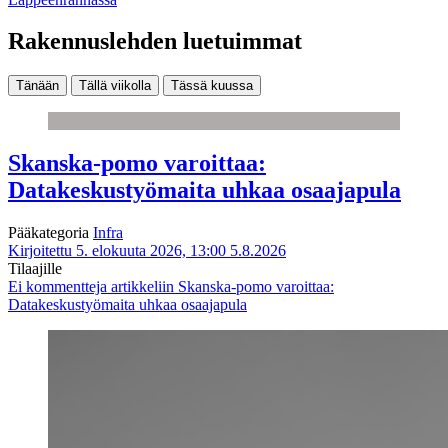
Rakennuslehden luetuimmat
Tänään
Tällä viikolla
Tässä kuussa
Skanska-pomo varoittaa:
Datakeskustyömaita uhkaa osaajapula
Pääkategoria
Infra
Kirjoitettu 5. elokuuta 2026, 13:00
5.8.2026
Tilaajille
Ei kommentteja
artikkeliin Skanska-pomo varoittaa:
Datakeskustyömaita uhkaa osaajapula