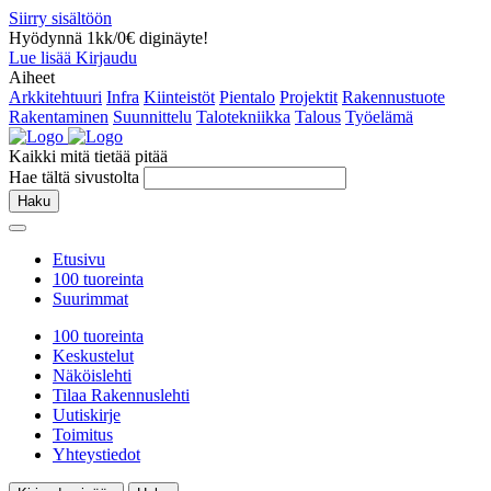
Siirry sisältöön
Hyödynnä 1kk/0€ diginäyte!
Lue lisää
Kirjaudu
Aiheet
Arkkitehtuuri
Infra
Kiinteistöt
Pientalo
Projektit
Rakennustuote
Rakentaminen
Suunnittelu
Talotekniikka
Talous
Työelämä
Kaikki mitä tietää pitää
Hae tältä sivustolta
Haku
Etusivu
100 tuoreinta
Suurimmat
100 tuoreinta
Keskustelut
Näköislehti
Tilaa Rakennuslehti
Uutiskirje
Toimitus
Yhteystiedot