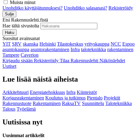
Muista minut
Unohditko käyttäjätunnuksesi?
Unohditko salasanasi?
Rekisteröidy
Sulje
Etsi Rakennuslehti.fistä
Hae tältä sivustolta
Haku
Suositut avainsanat
YIT
SRV
skanska
Helsinki
Tilastokeskus
yrityskauppa
NCC
Espoo
asuntokauppa
asuntorakentaminen
Infra
talotekniikka
rakentaminen
Tampere
Caverion
Kirjaudu sisään
Rekisteröidy
Tilaa Rakennuslehti
Näköislehdet
Uutiset
Lue lisää näistä aiheista
Arkkitehtuuri
Energiatehokkuus
Infra
Kiinteistöt
Korjausrakentaminen
Koulutus ja tutkimus
Pientalo
Projektit
Rakennustuote
Rakentaminen
RaksaTV
Suunnittelu
Talotekniikka
Talous
Työelämä
Uutisissa nyt
Uusimmat artikkelit