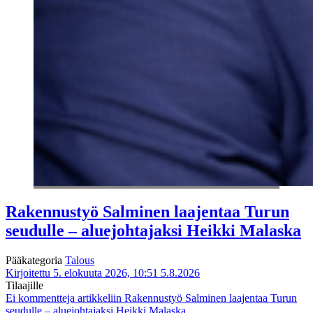
Rakennustyö Salminen laajentaa Turun
seudulle – aluejohtajaksi Heikki Malaska
Pääkategoria
Talous
Kirjoitettu 5. elokuuta 2026, 10:51
5.8.2026
Tilaajille
Ei kommentteja
artikkeliin Rakennustyö Salminen laajentaa Turun
seudulle – aluejohtajaksi Heikki Malaska