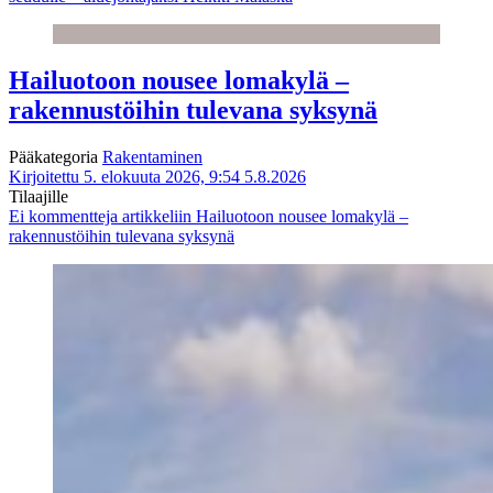
Hailuotoon nousee lomakylä –
rakennustöihin tulevana syksynä
Pääkategoria
Rakentaminen
Kirjoitettu 5. elokuuta 2026, 9:54
5.8.2026
Tilaajille
Ei kommentteja
artikkeliin Hailuotoon nousee lomakylä –
rakennustöihin tulevana syksynä