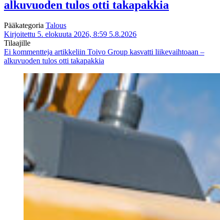
alkuvuoden tulos otti takapakkia
Pääkategoria
Talous
Kirjoitettu 5. elokuuta 2026, 8:59
5.8.2026
Tilaajille
Ei kommentteja
artikkeliin Toivo Group kasvatti liikevaihtoaan –
alkuvuoden tulos otti takapakkia