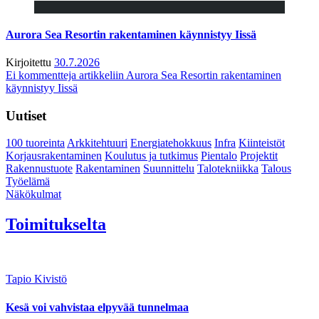
Aurora Sea Resortin rakentaminen käynnistyy Iissä
Kirjoitettu
30.7.2026
Ei kommentteja
artikkeliin Aurora Sea Resortin rakentaminen
käynnistyy Iissä
Uutiset
100 tuoreinta
Arkkitehtuuri
Energiatehokkuus
Infra
Kiinteistöt
Korjausrakentaminen
Koulutus ja tutkimus
Pientalo
Projektit
Rakennustuote
Rakentaminen
Suunnittelu
Talotekniikka
Talous
Työelämä
Näkökulmat
Toimitukselta
Tapio Kivistö
Kesä voi vahvistaa elpyvää tunnelmaa