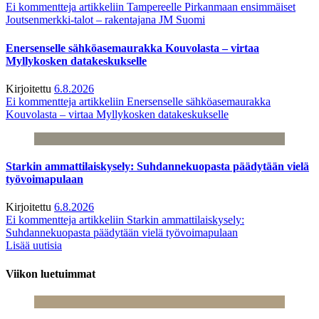
Ei kommentteja
artikkeliin Tampereelle Pirkanmaan ensimmäiset
Joutsenmerkki-talot – rakentajana JM Suomi
Enersenselle sähköasemaurakka Kouvolasta – virtaa
Myllykosken datakeskukselle
Kirjoitettu
6.8.2026
Ei kommentteja
artikkeliin Enersenselle sähköasemaurakka
Kouvolasta – virtaa Myllykosken datakeskukselle
Starkin ammattilaiskysely: Suhdannekuopasta päädytään vielä
työvoimapulaan
Kirjoitettu
6.8.2026
Ei kommentteja
artikkeliin Starkin ammattilaiskysely:
Suhdannekuopasta päädytään vielä työvoimapulaan
Lisää uutisia
Viikon luetuimmat