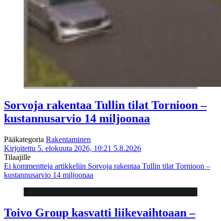
Sorvoja rakentaa Tullin tilat Tornioon –
kustannusarvio 14 miljoonaa
Pääkategoria
Rakentaminen
Kirjoitettu 5. elokuuta 2026, 10:21
5.8.2026
Tilaajille
Ei kommentteja
artikkeliin Sorvoja rakentaa Tullin tilat Tornioon –
kustannusarvio 14 miljoonaa
Toivo Group kasvatti liikevaihtoaan –