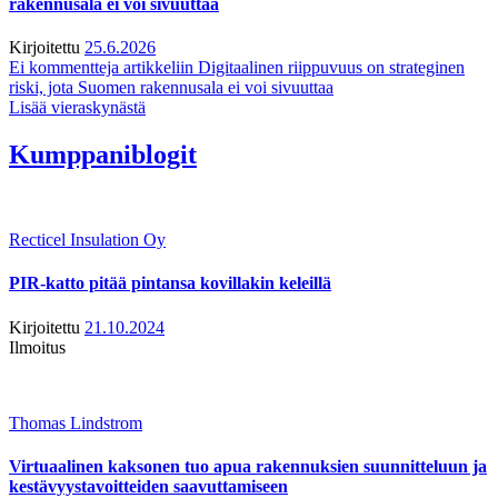
rakennusala ei voi sivuuttaa
Kirjoitettu
25.6.2026
Ei kommentteja
artikkeliin Digitaalinen riippuvuus on strateginen
riski, jota Suomen rakennusala ei voi sivuuttaa
Lisää vieraskynästä
Kumppaniblogit
Recticel Insulation Oy
PIR-katto pitää pintansa kovillakin keleillä
Kirjoitettu
21.10.2024
Ilmoitus
Thomas Lindstrom
Virtuaalinen kaksonen tuo apua rakennuksien suunnitteluun ja
kestävyystavoitteiden saavuttamiseen