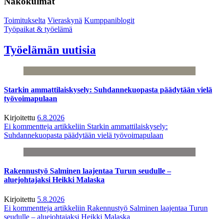
Näkökulmat
Toimitukselta
Vieraskynä
Kumppaniblogit
Työpaikat & työelämä
Työelämän uutisia
Starkin ammattilaiskysely: Suhdannekuopasta päädytään vielä
työvoimapulaan
Kirjoitettu
6.8.2026
Ei kommentteja
artikkeliin Starkin ammattilaiskysely:
Suhdannekuopasta päädytään vielä työvoimapulaan
Rakennustyö Salminen laajentaa Turun seudulle –
aluejohtajaksi Heikki Malaska
Kirjoitettu
5.8.2026
Ei kommentteja
artikkeliin Rakennustyö Salminen laajentaa Turun
seudulle – aluejohtajaksi Heikki Malaska