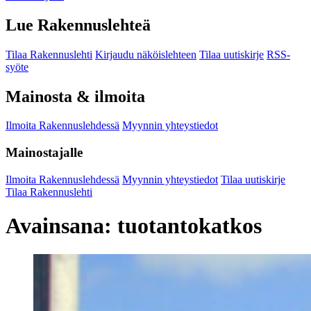
Lue Rakennuslehteä
Tilaa Rakennuslehti
Kirjaudu näköislehteen
Tilaa uutiskirje
RSS-
syöte
Mainosta & ilmoita
Ilmoita Rakennuslehdessä
Myynnin yhteystiedot
Mainostajalle
Ilmoita Rakennuslehdessä
Myynnin yhteystiedot
Tilaa uutiskirje
Tilaa Rakennuslehti
Avainsana:
tuotantokatkos