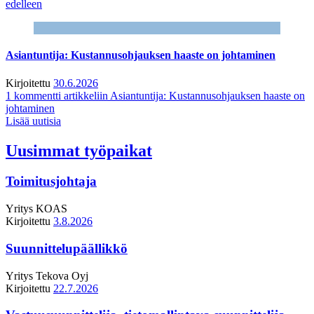
edelleen
Asiantuntija: Kustannusohjauksen haaste on johtaminen
Kirjoitettu
30.6.2026
1 kommentti
artikkeliin Asiantuntija: Kustannusohjauksen haaste on
johtaminen
Lisää uutisia
Uusimmat työpaikat
Toimitusjohtaja
Yritys
KOAS
Kirjoitettu
3.8.2026
Suunnittelupäällikkö
Yritys
Tekova Oyj
Kirjoitettu
22.7.2026