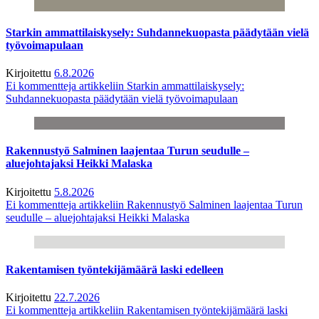
Starkin ammattilaiskysely: Suhdannekuopasta päädytään vielä
työvoimapulaan
Kirjoitettu
6.8.2026
Ei kommentteja
artikkeliin Starkin ammattilaiskysely:
Suhdannekuopasta päädytään vielä työvoimapulaan
Rakennustyö Salminen laajentaa Turun seudulle –
aluejohtajaksi Heikki Malaska
Kirjoitettu
5.8.2026
Ei kommentteja
artikkeliin Rakennustyö Salminen laajentaa Turun
seudulle – aluejohtajaksi Heikki Malaska
Rakentamisen työntekijämäärä laski edelleen
Kirjoitettu
22.7.2026
Ei kommentteja
artikkeliin Rakentamisen työntekijämäärä laski