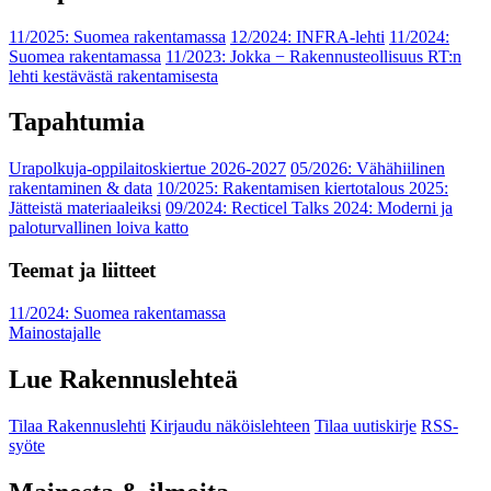
11/2025: Suomea rakentamassa
12/2024: INFRA-lehti
11/2024:
Suomea rakentamassa
11/2023: Jokka − Rakennusteollisuus RT:n
lehti kestävästä rakentamisesta
Tapahtumia
Urapolkuja-oppilaitoskiertue 2026-2027
05/2026: Vähähiilinen
rakentaminen & data
10/2025: Rakentamisen kiertotalous 2025:
Jätteistä materiaaleiksi
09/2024: Recticel Talks 2024: Moderni ja
paloturvallinen loiva katto
Teemat ja liitteet
11/2024: Suomea rakentamassa
Mainostajalle
Lue Rakennuslehteä
Tilaa Rakennuslehti
Kirjaudu näköislehteen
Tilaa uutiskirje
RSS-
syöte