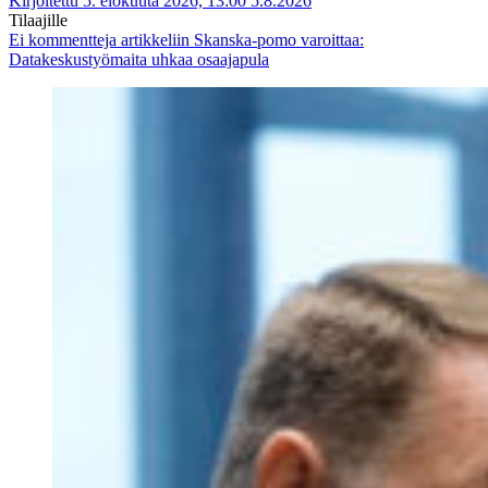
Kirjoitettu 5. elokuuta 2026, 13:00
5.8.2026
Tilaajille
Ei kommentteja
artikkeliin Skanska-pomo varoittaa:
Datakeskustyömaita uhkaa osaajapula