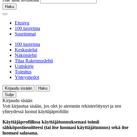
Haku
Etusivu
100 tuoreinta
Suurimmat
100 tuoreinta
Keskustelut
Näköislehti
Tilaa Rakennuslehti
Uutiskirje
Toimitus
Yhteystiedot
Kirjaudu sisään
Haku
Sulje
Kirjaudu sisään
Voit kirjautua sisään, jos olet jo aiemmin rekisteröitynyt ja sen
yhteydessä luonut käyttäjäprofiilin
Käyttäjäprofiilissa käyttäjätunnuksenasi toimii
sähköpostiosoitteesi (tai itse luomasi käyttäjätunnus) sekä itse
luomasi salasana.