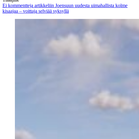
Ei kommentteja
artikkeliin Joensuun uudesta uimahallista kolme
kisaajaa – voittaja selviää syksyllä