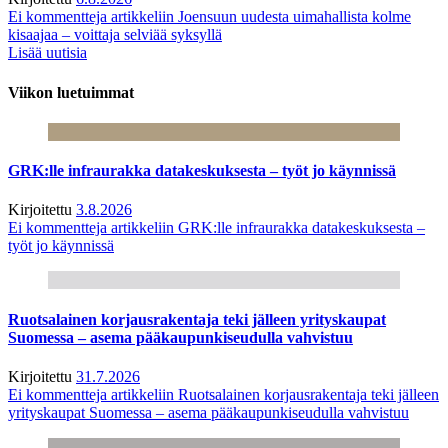
Ei kommentteja
artikkeliin Joensuun uudesta uimahallista kolme
kisaajaa – voittaja selviää syksyllä
Lisää uutisia
Viikon luetuimmat
GRK:lle infraurakka datakeskuksesta – työt jo käynnissä
Kirjoitettu
3.8.2026
Ei kommentteja
artikkeliin GRK:lle infraurakka datakeskuksesta –
työt jo käynnissä
Ruotsalainen korjausrakentaja teki jälleen yrityskaupat
Suomessa – asema pääkaupunkiseudulla vahvistuu
Kirjoitettu
31.7.2026
Ei kommentteja
artikkeliin Ruotsalainen korjausrakentaja teki jälleen
yrityskaupat Suomessa – asema pääkaupunkiseudulla vahvistuu