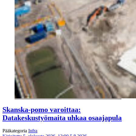
Skanska-pomo varoittaa:
Datakeskustyömaita uhkaa osaajapula
Pääkategoria
Infra