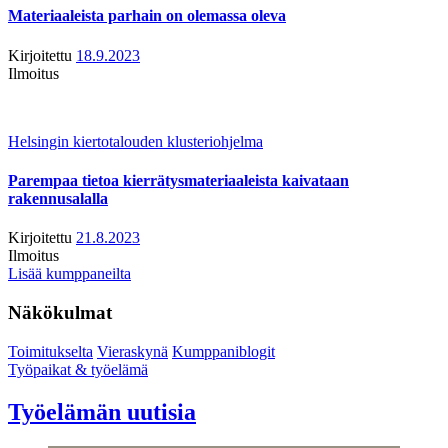
Materiaaleista parhain on olemassa oleva
Kirjoitettu
18.9.2023
Ilmoitus
Helsingin kiertotalouden klusteriohjelma
Parempaa tietoa kierrätysmateriaaleista kaivataan
rakennusalalla
Kirjoitettu
21.8.2023
Ilmoitus
Lisää kumppaneilta
Näkökulmat
Toimitukselta
Vieraskynä
Kumppaniblogit
Työpaikat & työelämä
Työelämän uutisia