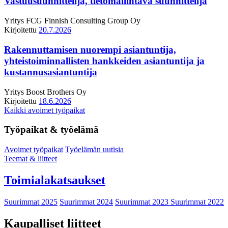
Vastuusuunnittelija, tietomallintava suunnittelija
Yritys
FCG Finnish Consulting Group Oy
Kirjoitettu
20.7.2026
Rakennuttamisen nuorempi asiantuntija,
yhteistoiminnallisten hankkeiden asiantuntija ja
kustannusasiantuntija
Yritys
Boost Brothers Oy
Kirjoitettu
18.6.2026
Kaikki avoimet työpaikat
Työpaikat & työelämä
Avoimet työpaikat
Työelämän uutisia
Teemat & liitteet
Toimialakatsaukset
Suurimmat 2025
Suurimmat 2024
Suurimmat 2023
Suurimmat 2022
Kaupalliset liitteet