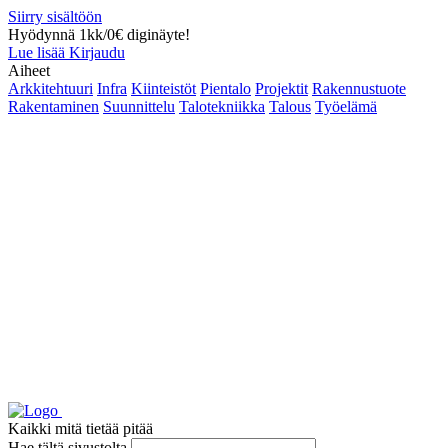
Siirry sisältöön
Hyödynnä 1kk/0€ diginäyte!
Lue lisää
Kirjaudu
Aiheet
Arkkitehtuuri
Infra
Kiinteistöt
Pientalo
Projektit
Rakennustuote
Rakentaminen
Suunnittelu
Talotekniikka
Talous
Työelämä
Kaikki mitä tietää pitää
Hae tältä sivustolta