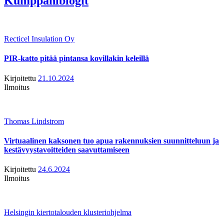
Kumppaniblogit
Recticel Insulation Oy
PIR-katto pitää pintansa kovillakin keleillä
Kirjoitettu
21.10.2024
Ilmoitus
Thomas Lindstrom
Virtuaalinen kaksonen tuo apua rakennuksien suunnitteluun ja
kestävyystavoitteiden saavuttamiseen
Kirjoitettu
24.6.2024
Ilmoitus
Helsingin kiertotalouden klusteriohjelma