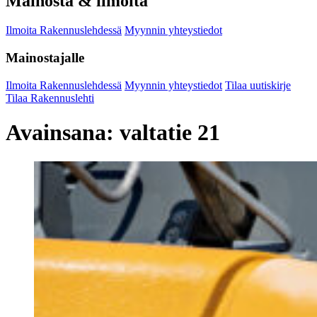
Mainosta & ilmoita
Ilmoita Rakennuslehdessä
Myynnin yhteystiedot
Mainostajalle
Ilmoita Rakennuslehdessä
Myynnin yhteystiedot
Tilaa uutiskirje
Tilaa Rakennuslehti
Avainsana:
valtatie 21