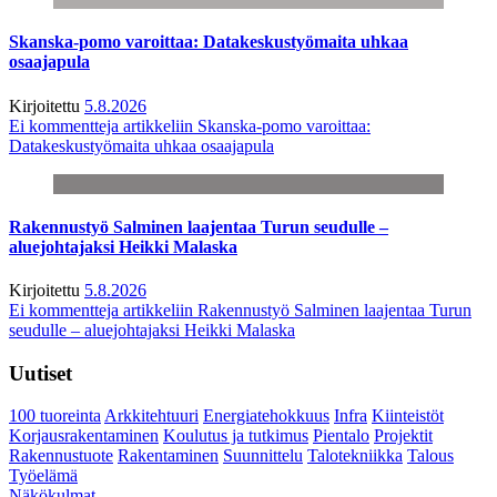
Skanska-pomo varoittaa: Datakeskustyömaita uhkaa
osaajapula
Kirjoitettu
5.8.2026
Ei kommentteja
artikkeliin Skanska-pomo varoittaa:
Datakeskustyömaita uhkaa osaajapula
Rakennustyö Salminen laajentaa Turun seudulle –
aluejohtajaksi Heikki Malaska
Kirjoitettu
5.8.2026
Ei kommentteja
artikkeliin Rakennustyö Salminen laajentaa Turun
seudulle – aluejohtajaksi Heikki Malaska
Uutiset
100 tuoreinta
Arkkitehtuuri
Energiatehokkuus
Infra
Kiinteistöt
Korjausrakentaminen
Koulutus ja tutkimus
Pientalo
Projektit
Rakennustuote
Rakentaminen
Suunnittelu
Talotekniikka
Talous
Työelämä
Näkökulmat