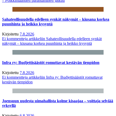
– Poikkimaantien parantaminen jatkuu
Sahateollisuudella edelleen synkät näkymät – kiusana korkea
puunhinta ja heikko kysyntä
Kirjoitettu
7.8.2026
Ei kommentteja
artikkeliin Sahateollisuudella edelleen synkät
näkymät – kiusana korkea puunhinta ja heikko kysyntä
Infra ry: Budjettisäästöt romuttavat kestävän tienpidon
Kirjoitettu
7.8.2026
Ei kommentteja
artikkeliin Infra ry: Budjettisäästöt romuttavat
kestävän tienpidon
Joensuun uudesta uimahallista kolme kisaajaa – voittaja selviää
syksyllä
Kirjoitettu
6.8.2026