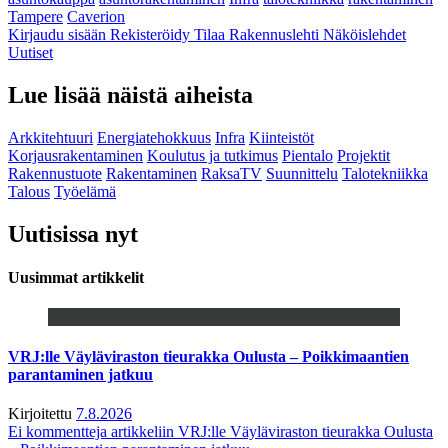
Tampere
Caverion
Kirjaudu sisään
Rekisteröidy
Tilaa Rakennuslehti
Näköislehdet
Uutiset
Lue lisää näistä aiheista
Arkkitehtuuri
Energiatehokkuus
Infra
Kiinteistöt
Korjausrakentaminen
Koulutus ja tutkimus
Pientalo
Projektit
Rakennustuote
Rakentaminen
RaksaTV
Suunnittelu
Talotekniikka
Talous
Työelämä
Uutisissa nyt
Uusimmat artikkelit
VRJ:lle Väyläviraston tieurakka Oulusta – Poikkimaantien
parantaminen jatkuu
Kirjoitettu
7.8.2026
Ei kommentteja
artikkeliin VRJ:lle Väyläviraston tieurakka Oulusta