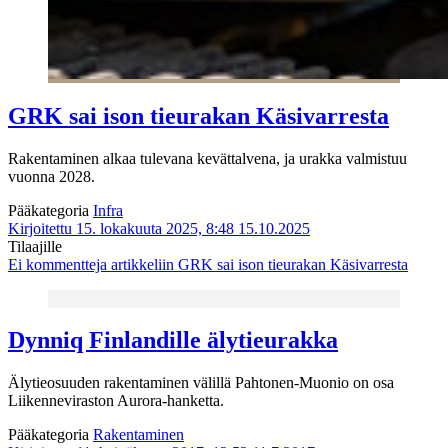
GRK sai ison tieurakan Käsivarresta
Rakentaminen alkaa tulevana kevättalvena, ja urakka valmistuu
vuonna 2028.
Pääkategoria
Infra
Kirjoitettu 15. lokakuuta 2025, 8:48
15.10.2025
Tilaajille
Ei kommentteja
artikkeliin GRK sai ison tieurakan Käsivarresta
Dynniq Finlandille älytieurakka
Älytieosuuden rakentaminen välillä Pahtonen-Muonio on osa
Liikenneviraston Aurora-hanketta.
Pääkategoria
Rakentaminen