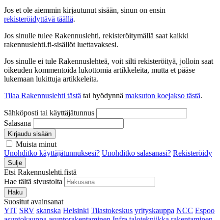
Jos et ole aiemmin kirjautunut sisään, sinun on ensin
rekisteröidyttävä täällä
.
Jos sinulle tulee Rakennuslehti, rekisteröitymällä saat kaikki
rakennuslehti.fi-sisällöt luettavaksesi.
Jos sinulle ei tule Rakennuslehteä, voit silti rekisteröityä, jolloin saat
oikeuden kommentoida lukottomia artikkeleita, mutta et pääse
lukemaan lukittuja artikkeleita.
Tilaa Rakennuslehti tästä
tai hyödynnä
maksuton koejakso tästä
.
Sähköposti tai käyttäjätunnus
Salasana
Kirjaudu sisään
Muista minut
Unohditko käyttäjätunnuksesi?
Unohditko salasanasi?
Rekisteröidy
Sulje
Etsi Rakennuslehti.fistä
Hae tältä sivustolta
Haku
Suositut avainsanat
YIT
SRV
skanska
Helsinki
Tilastokeskus
yrityskauppa
NCC
Espoo
asuntokauppa
asuntorakentaminen
Infra
talotekniikka
rakentaminen