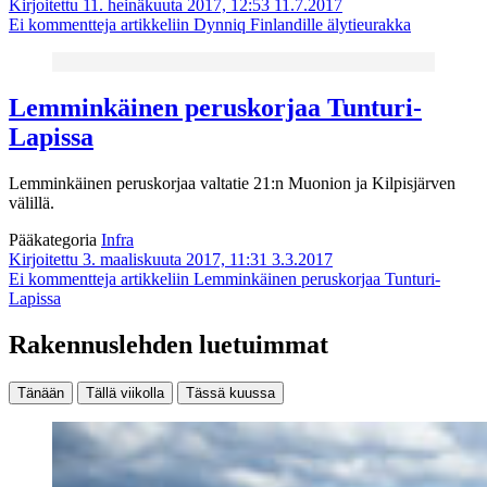
Kirjoitettu 11. heinäkuuta 2017, 12:53
11.7.2017
Ei kommentteja
artikkeliin Dynniq Finlandille älytieurakka
Lemminkäinen peruskorjaa Tunturi-
Lapissa
Lemminkäinen peruskorjaa valtatie 21:n Muonion ja Kilpisjärven
välillä.
Pääkategoria
Infra
Kirjoitettu 3. maaliskuuta 2017, 11:31
3.3.2017
Ei kommentteja
artikkeliin Lemminkäinen peruskorjaa Tunturi-
Lapissa
Rakennuslehden luetuimmat
Tänään
Tällä viikolla
Tässä kuussa