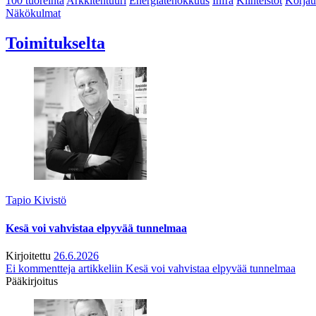
100 tuoreinta
Arkkitehtuuri
Energiatehokkuus
Infra
Kiinteistöt
Korjau
Näkökulmat
Toimitukselta
Tapio Kivistö
Kesä voi vahvistaa elpyvää tunnelmaa
Kirjoitettu
26.6.2026
Ei kommentteja
artikkeliin Kesä voi vahvistaa elpyvää tunnelmaa
Pääkirjoitus