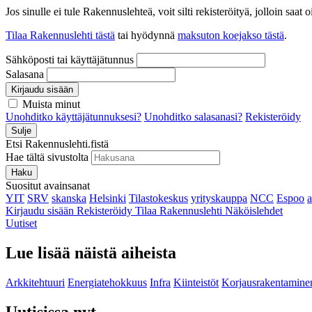
Jos sinulle ei tule Rakennuslehteä, voit silti rekisteröityä, jolloin sa
Tilaa Rakennuslehti tästä
tai hyödynnä
maksuton koejakso tästä
.
Sähköposti tai käyttäjätunnus
Salasana
Kirjaudu sisään
Muista minut
Unohditko käyttäjätunnuksesi?
Unohditko salasanasi?
Rekisteröidy
Sulje
Etsi Rakennuslehti.fistä
Hae tältä sivustolta
Haku
Suositut avainsanat
YIT
SRV
skanska
Helsinki
Tilastokeskus
yrityskauppa
NCC
Espoo
Kirjaudu sisään
Rekisteröidy
Tilaa Rakennuslehti
Näköislehdet
Uutiset
Lue lisää näistä aiheista
Arkkitehtuuri
Energiatehokkuus
Infra
Kiinteistöt
Korjausrakentamine
Uutisissa nyt