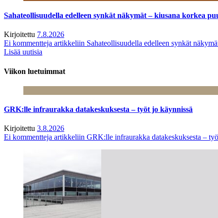
Sahateollisuudella edelleen synkät näkymät – kiusana korkea pu
Kirjoitettu
7.8.2026
Ei kommentteja
artikkeliin Sahateollisuudella edelleen synkät näkym
Lisää uutisia
Viikon luetuimmat
GRK:lle infraurakka datakeskuksesta – työt jo käynnissä
Kirjoitettu
3.8.2026
Ei kommentteja
artikkeliin GRK:lle infraurakka datakeskuksesta – työ