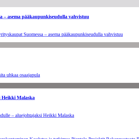
ssa – asema pääkaupunkiseudulla vahvistuu
en yrityskaupat Suomessa – asema pääkaupunkiseudulla vahvistuu
ita uhkaa osaajapula
i Heikki Malaska
dulle – aluejohtajaksi Heikki Malaska