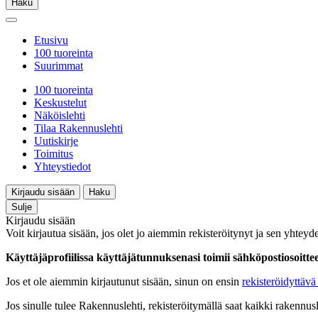
Haku
Etusivu
100 tuoreinta
Suurimmat
100 tuoreinta
Keskustelut
Näköislehti
Tilaa Rakennuslehti
Uutiskirje
Toimitus
Yhteystiedot
Kirjaudu sisään
Haku
Sulje
Kirjaudu sisään
Voit kirjautua sisään, jos olet jo aiemmin rekisteröitynyt ja sen yhteyde
Käyttäjäprofiilissa käyttäjätunnuksenasi toimii sähköpostiosoittees
Jos et ole aiemmin kirjautunut sisään, sinun on ensin
rekisteröidyttävä 
Jos sinulle tulee Rakennuslehti, rekisteröitymällä saat kaikki rakennusle