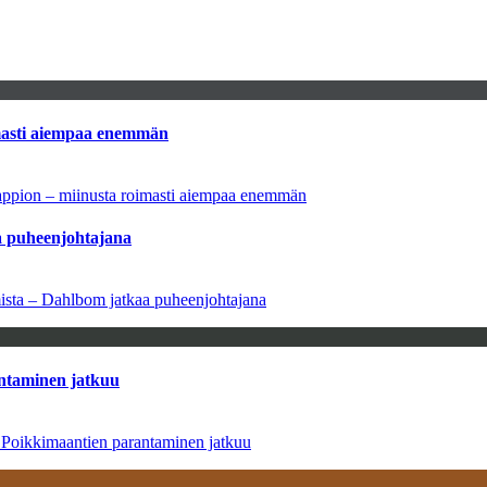
imasti aiempaa enemmän
tappion – miinusta roimasti aiempaa enemmän
aa puheenjohtajana
amista – Dahlbom jatkaa puheenjohtajana
antaminen jatkuu
– Poikkimaantien parantaminen jatkuu