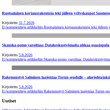
Ruotsalainen korjausrakentaja teki jälleen yrityskaupat Suome
Kirjoitettu
31.7.2026
Ei kommentteja
artikkeliin Ruotsalainen korjausrakentaja teki jälle
Skanska-pomo varoittaa: Datakeskustyömaita uhkaa osaajapula
Kirjoitettu
5.8.2026
Ei kommentteja
artikkeliin Skanska-pomo varoittaa: Datakeskustyöma
Rakennustyö Salminen laajentaa Turun seudulle – aluejohtajaks
Kirjoitettu
5.8.2026
Ei kommentteja
artikkeliin Rakennustyö Salminen laajentaa Turun seu
Uutiset