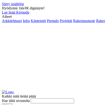
Siirry sisältöön
Hyödynnä 1kk/0€ diginäyte!
Lue lisää
Kirjaudu
Aiheet
Arkkitehtuuri
Infra
Kiinteistöt
Pientalo
Projektit
Rakennustuote
Raken
Kaikki mitä tietää pitää
Hae tältä sivustolta