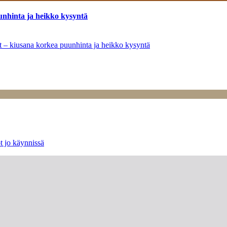
unhinta ja heikko kysyntä
ät – kiusana korkea puunhinta ja heikko kysyntä
t jo käynnissä