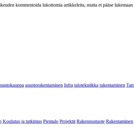
at oikeuden kommentoida lukottomia artikkeleita, mutta et pääse lukemaan l
asuntokauppa
asuntorakentaminen
Infra
talotekniikka
rakentaminen
Tam
n
Koulutus ja tutkimus
Pientalo
Projektit
Rakennustuote
Rakentaminen