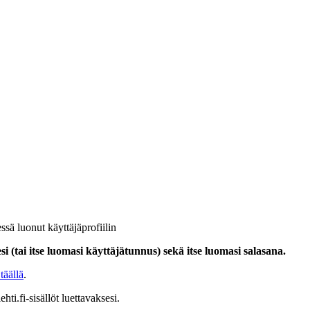
ssä luonut käyttäjäprofiilin
i (tai itse luomasi käyttäjätunnus) sekä itse luomasi salasana.
täällä
.
hti.fi-sisällöt luettavaksesi.