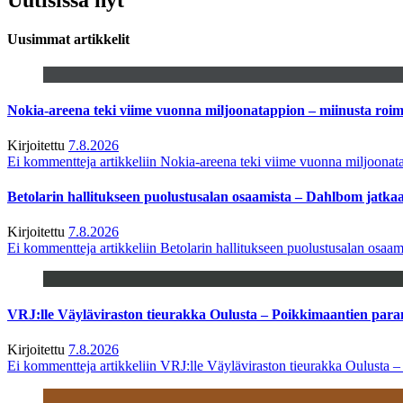
Uusimmat artikkelit
Nokia-areena teki viime vuonna miljoonatappion – miinusta ro
Kirjoitettu
7.8.2026
Ei kommentteja
artikkeliin Nokia-areena teki viime vuonna miljoona
Betolarin hallitukseen puolustusalan osaamista – Dahlbom jatk
Kirjoitettu
7.8.2026
Ei kommentteja
artikkeliin Betolarin hallitukseen puolustusalan osa
VRJ:lle Väyläviraston tieurakka Oulusta – Poikkimaantien par
Kirjoitettu
7.8.2026
Ei kommentteja
artikkeliin VRJ:lle Väyläviraston tieurakka Oulusta 