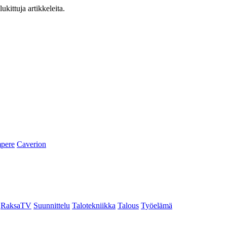
ukittuja artikkeleita.
pere
Caverion
RaksaTV
Suunnittelu
Talotekniikka
Talous
Työelämä