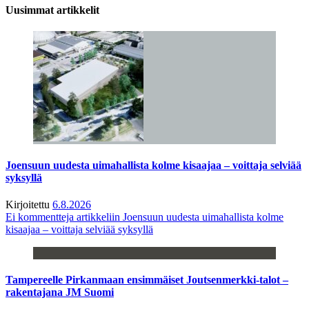
Uusimmat artikkelit
Joensuun uudesta uimahallista kolme kisaajaa – voittaja selviää
syksyllä
Kirjoitettu
6.8.2026
Ei kommentteja
artikkeliin Joensuun uudesta uimahallista kolme
kisaajaa – voittaja selviää syksyllä
Tampereelle Pirkanmaan ensimmäiset Joutsenmerkki-talot –
rakentajana JM Suomi