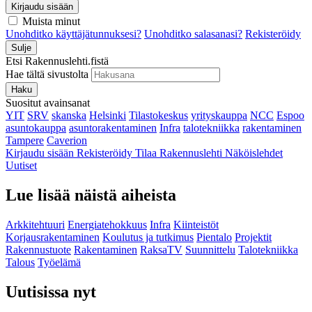
Kirjaudu sisään
Muista minut
Unohditko käyttäjätunnuksesi?
Unohditko salasanasi?
Rekisteröidy
Sulje
Etsi Rakennuslehti.fistä
Hae tältä sivustolta
Haku
Suositut avainsanat
YIT
SRV
skanska
Helsinki
Tilastokeskus
yrityskauppa
NCC
Espoo
asuntokauppa
asuntorakentaminen
Infra
talotekniikka
rakentaminen
Tampere
Caverion
Kirjaudu sisään
Rekisteröidy
Tilaa Rakennuslehti
Näköislehdet
Uutiset
Lue lisää näistä aiheista
Arkkitehtuuri
Energiatehokkuus
Infra
Kiinteistöt
Korjausrakentaminen
Koulutus ja tutkimus
Pientalo
Projektit
Rakennustuote
Rakentaminen
RaksaTV
Suunnittelu
Talotekniikka
Talous
Työelämä
Uutisissa nyt