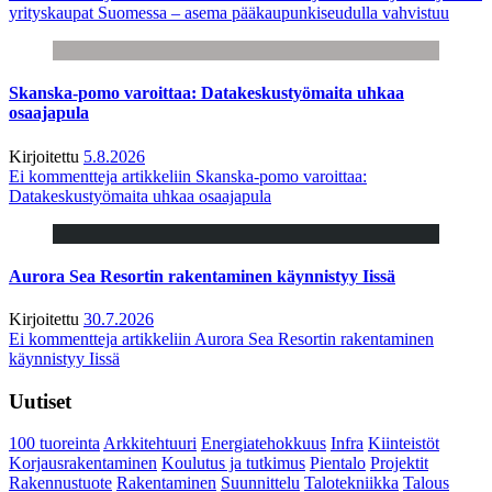
yrityskaupat Suomessa – asema pääkaupunkiseudulla vahvistuu
Skanska-pomo varoittaa: Datakeskustyömaita uhkaa
osaajapula
Kirjoitettu
5.8.2026
Ei kommentteja
artikkeliin Skanska-pomo varoittaa:
Datakeskustyömaita uhkaa osaajapula
Aurora Sea Resortin rakentaminen käynnistyy Iissä
Kirjoitettu
30.7.2026
Ei kommentteja
artikkeliin Aurora Sea Resortin rakentaminen
käynnistyy Iissä
Uutiset
100 tuoreinta
Arkkitehtuuri
Energiatehokkuus
Infra
Kiinteistöt
Korjausrakentaminen
Koulutus ja tutkimus
Pientalo
Projektit
Rakennustuote
Rakentaminen
Suunnittelu
Talotekniikka
Talous