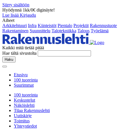
Siirry sisältöön
Hyödynnä 1kk/0€ diginäyte!
Lue lisää
Kirjaudu
Aiheet
Arkkitehtuuri
Infra
Kiinteistöt
Pientalo
Projektit
Rakennustuote
Rakentaminen
Suunnittelu
Talotekniikka
Talous
Työelämä
Kaikki mitä tietää pitää
Hae tältä sivustolta
Haku
Etusivu
100 tuoreinta
Suurimmat
100 tuoreinta
Keskustelut
Näköislehti
Tilaa Rakennuslehti
Uutiskirje
Toimitus
Yhteystiedot