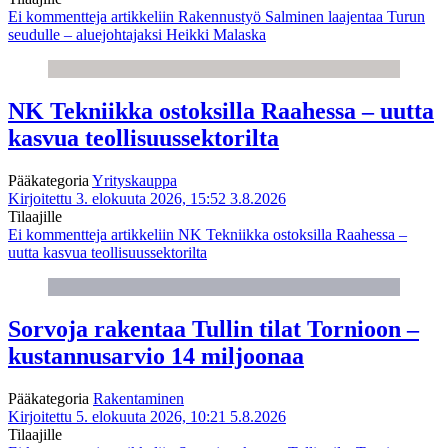
Ei kommentteja
artikkeliin Rakennustyö Salminen laajentaa Turun
seudulle – aluejohtajaksi Heikki Malaska
NK Tekniikka ostoksilla Raahessa – uutta
kasvua teollisuussektorilta
Pääkategoria
Yrityskauppa
Kirjoitettu 3. elokuuta 2026, 15:52
3.8.2026
Tilaajille
Ei kommentteja
artikkeliin NK Tekniikka ostoksilla Raahessa –
uutta kasvua teollisuussektorilta
Sorvoja rakentaa Tullin tilat Tornioon –
kustannusarvio 14 miljoonaa
Pääkategoria
Rakentaminen
Kirjoitettu 5. elokuuta 2026, 10:21
5.8.2026
Tilaajille