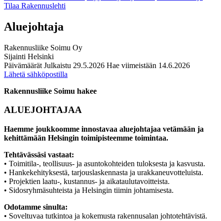
Tilaa Rakennuslehti
Aluejohtaja
Rakennusliike Soimu Oy
Sijainti
Helsinki
Päivämäärät
Julkaistu
29.5.2026
Hae viimeistään
14.6.2026
Lähetä sähköpostilla
Rakennusliike Soimu hakee
ALUEJOHTAJAA
Haemme joukkoomme innostavaa aluejohtajaa vetämään ja
kehittämään Helsingin toimipisteemme toimintaa.
Tehtävässäsi vastaat:
• Toimitila-, teollisuus- ja asuntokohteiden tuloksesta ja kasvusta.
• Hankekehityksestä, tarjouslaskennasta ja urakkaneuvotteluista.
• Projektien laatu-, kustannus- ja aikataulutavoitteista.
• Sidosryhmäsuhteista ja Helsingin tiimin johtamisesta.
Odotamme sinulta:
• Soveltuvaa tutkintoa ja kokemusta rakennusalan johtotehtävistä.