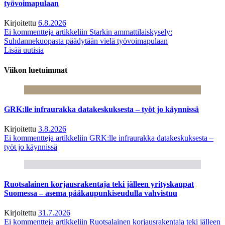
työvoimapulaan
Kirjoitettu
6.8.2026
Ei kommentteja
artikkeliin Starkin ammattilaiskysely:
Suhdannekuopasta päädytään vielä työvoimapulaan
Lisää uutisia
Viikon luetuimmat
GRK:lle infraurakka datakeskuksesta – työt jo käynnissä
Kirjoitettu
3.8.2026
Ei kommentteja
artikkeliin GRK:lle infraurakka datakeskuksesta –
työt jo käynnissä
Ruotsalainen korjausrakentaja teki jälleen yrityskaupat
Suomessa – asema pääkaupunkiseudulla vahvistuu
Kirjoitettu
31.7.2026
Ei kommentteja
artikkeliin Ruotsalainen korjausrakentaja teki jälleen