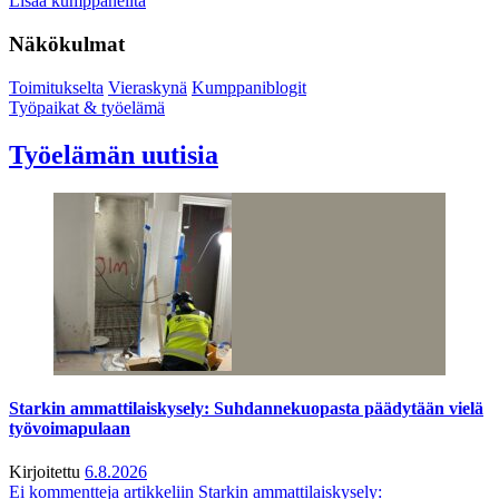
Lisää kumppaneilta
Näkökulmat
Toimitukselta
Vieraskynä
Kumppaniblogit
Työpaikat & työelämä
Työelämän uutisia
Starkin ammattilaiskysely: Suhdannekuopasta päädytään vielä
työvoimapulaan
Kirjoitettu
6.8.2026
Ei kommentteja
artikkeliin Starkin ammattilaiskysely: