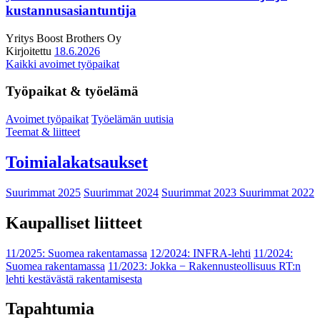
kustannusasiantuntija
Yritys
Boost Brothers Oy
Kirjoitettu
18.6.2026
Kaikki avoimet työpaikat
Työpaikat & työelämä
Avoimet työpaikat
Työelämän uutisia
Teemat & liitteet
Toimialakatsaukset
Suurimmat 2025
Suurimmat 2024
Suurimmat 2023
Suurimmat 2022
Kaupalliset liitteet
11/2025: Suomea rakentamassa
12/2024: INFRA-lehti
11/2024:
Suomea rakentamassa
11/2023: Jokka − Rakennusteollisuus RT:n
lehti kestävästä rakentamisesta
Tapahtumia