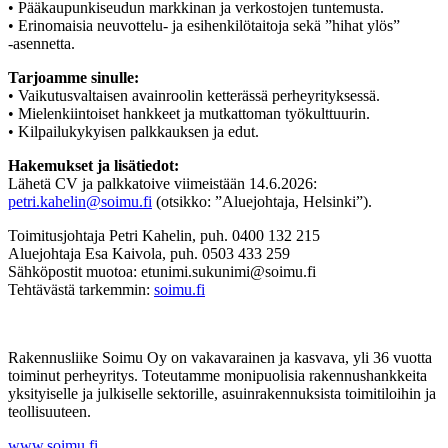
• Pääkaupunkiseudun markkinan ja verkostojen tuntemusta.
• Erinomaisia neuvottelu- ja esihenkilötaitoja sekä ”hihat ylös”
-asennetta.
Tarjoamme sinulle:
• Vaikutusvaltaisen avainroolin ketterässä perheyrityksessä.
• Mielenkiintoiset hankkeet ja mutkattoman työkulttuurin.
• Kilpailukykyisen palkkauksen ja edut.
Hakemukset ja lisätiedot:
Lähetä CV ja palkkatoive viimeistään 14.6.2026:
petri.kahelin@soimu.fi
(otsikko: ”Aluejohtaja, Helsinki”).
Toimitusjohtaja Petri Kahelin, puh. 0400 132 215
Aluejohtaja Esa Kaivola, puh. 0503 433 259
Sähköpostit muotoa: etunimi.sukunimi@soimu.fi
Tehtävästä tarkemmin:
soimu.fi
Rakennusliike Soimu Oy on vakavarainen ja kasvava, yli 36 vuotta
toiminut perheyritys. Toteutamme monipuolisia rakennushankkeita
yksityiselle ja julkiselle sektorille, asuinrakennuksista toimitiloihin ja
teollisuuteen.
www.soimu.fi