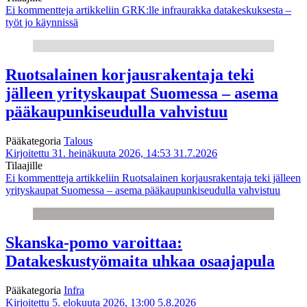
Ei kommentteja
artikkeliin GRK:lle infraurakka datakeskuksesta –
työt jo käynnissä
Ruotsalainen korjausrakentaja teki
jälleen yrityskaupat Suomessa – asema
pääkaupunkiseudulla vahvistuu
Pääkategoria
Talous
Kirjoitettu 31. heinäkuuta 2026, 14:53
31.7.2026
Tilaajille
Ei kommentteja
artikkeliin Ruotsalainen korjausrakentaja teki jälleen
yrityskaupat Suomessa – asema pääkaupunkiseudulla vahvistuu
Skanska-pomo varoittaa:
Datakeskustyömaita uhkaa osaajapula
Pääkategoria
Infra
Kirjoitettu 5. elokuuta 2026, 13:00
5.8.2026