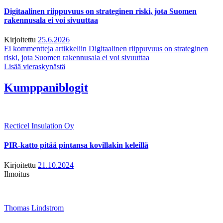
Digitaalinen riippuvuus on strateginen riski, jota Suomen
rakennusala ei voi sivuuttaa
Kirjoitettu
25.6.2026
Ei kommentteja
artikkeliin Digitaalinen riippuvuus on strateginen
riski, jota Suomen rakennusala ei voi sivuuttaa
Lisää vieraskynästä
Kumppaniblogit
Recticel Insulation Oy
PIR-katto pitää pintansa kovillakin keleillä
Kirjoitettu
21.10.2024
Ilmoitus
Thomas Lindstrom