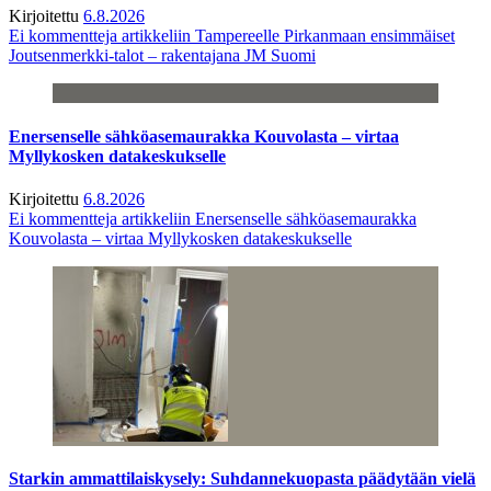
Kirjoitettu
6.8.2026
Ei kommentteja
artikkeliin Tampereelle Pirkanmaan ensimmäiset
Joutsenmerkki-talot – rakentajana JM Suomi
Enersenselle sähköasemaurakka Kouvolasta – virtaa
Myllykosken datakeskukselle
Kirjoitettu
6.8.2026
Ei kommentteja
artikkeliin Enersenselle sähköasemaurakka
Kouvolasta – virtaa Myllykosken datakeskukselle
Starkin ammattilaiskysely: Suhdannekuopasta päädytään vielä