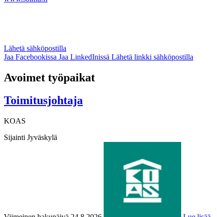
Lähetä sähköpostilla
Jaa Facebookissa
Jaa LinkedInissä
Lähetä linkki sähköpostilla
Avoimet työpaikat
Toimitusjohtaja
KOAS
Sijainti
Jyväskylä
Viimeinen hakupäivä 24.8.2026
Lue lisää