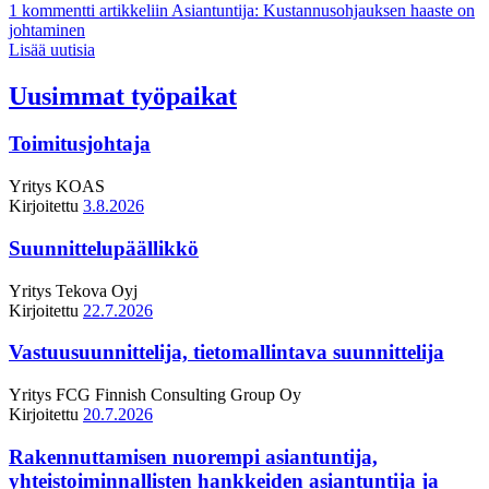
1 kommentti
artikkeliin Asiantuntija: Kustannusohjauksen haaste on
johtaminen
Lisää uutisia
Uusimmat työpaikat
Toimitusjohtaja
Yritys
KOAS
Kirjoitettu
3.8.2026
Suunnittelupäällikkö
Yritys
Tekova Oyj
Kirjoitettu
22.7.2026
Vastuusuunnittelija, tietomallintava suunnittelija
Yritys
FCG Finnish Consulting Group Oy
Kirjoitettu
20.7.2026
Rakennuttamisen nuorempi asiantuntija,
yhteistoiminnallisten hankkeiden asiantuntija ja