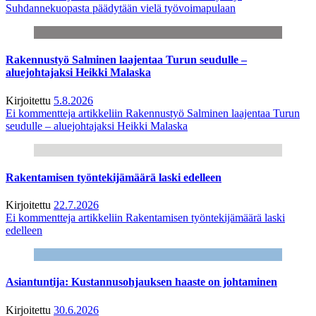
Suhdannekuopasta päädytään vielä työvoimapulaan
Rakennustyö Salminen laajentaa Turun seudulle –
aluejohtajaksi Heikki Malaska
Kirjoitettu
5.8.2026
Ei kommentteja
artikkeliin Rakennustyö Salminen laajentaa Turun
seudulle – aluejohtajaksi Heikki Malaska
Rakentamisen työntekijämäärä laski edelleen
Kirjoitettu
22.7.2026
Ei kommentteja
artikkeliin Rakentamisen työntekijämäärä laski
edelleen
Asiantuntija: Kustannusohjauksen haaste on johtaminen
Kirjoitettu
30.6.2026