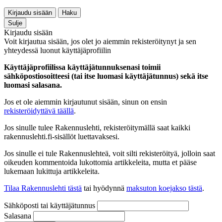
Kirjaudu sisään
Haku
Sulje
Kirjaudu sisään
Voit kirjautua sisään, jos olet jo aiemmin rekisteröitynyt ja sen
yhteydessä luonut käyttäjäprofiilin
Käyttäjäprofiilissa käyttäjätunnuksenasi toimii
sähköpostiosoitteesi (tai itse luomasi käyttäjätunnus) sekä itse
luomasi salasana.
Jos et ole aiemmin kirjautunut sisään, sinun on ensin
rekisteröidyttävä täällä
.
Jos sinulle tulee Rakennuslehti, rekisteröitymällä saat kaikki
rakennuslehti.fi-sisällöt luettavaksesi.
Jos sinulle ei tule Rakennuslehteä, voit silti rekisteröityä, jolloin saat
oikeuden kommentoida lukottomia artikkeleita, mutta et pääse
lukemaan lukittuja artikkeleita.
Tilaa Rakennuslehti tästä
tai hyödynnä
maksuton koejakso tästä
.
Sähköposti tai käyttäjätunnus
Salasana