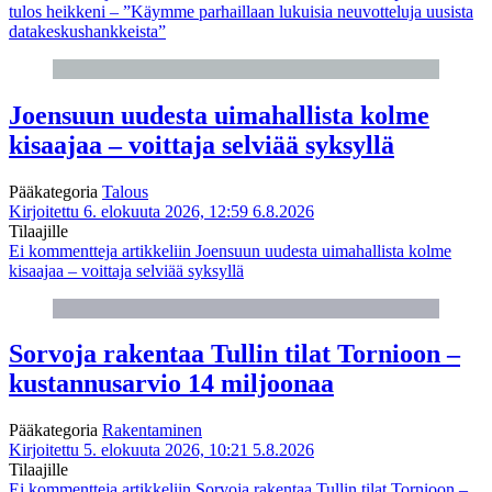
tulos heikkeni – ”Käymme parhaillaan lukuisia neuvotteluja uusista
datakeskushankkeista”
Joensuun uudesta uimahallista kolme
kisaajaa – voittaja selviää syksyllä
Pääkategoria
Talous
Kirjoitettu 6. elokuuta 2026, 12:59
6.8.2026
Tilaajille
Ei kommentteja
artikkeliin Joensuun uudesta uimahallista kolme
kisaajaa – voittaja selviää syksyllä
Sorvoja rakentaa Tullin tilat Tornioon –
kustannusarvio 14 miljoonaa
Pääkategoria
Rakentaminen
Kirjoitettu 5. elokuuta 2026, 10:21
5.8.2026
Tilaajille
Ei kommentteja
artikkeliin Sorvoja rakentaa Tullin tilat Tornioon –