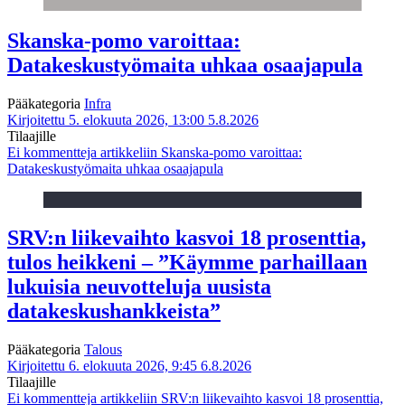
Skanska-pomo varoittaa:
Datakeskustyömaita uhkaa osaajapula
Pääkategoria
Infra
Kirjoitettu 5. elokuuta 2026, 13:00
5.8.2026
Tilaajille
Ei kommentteja
artikkeliin Skanska-pomo varoittaa:
Datakeskustyömaita uhkaa osaajapula
SRV:n liikevaihto kasvoi 18 prosenttia,
tulos heikkeni – ”Käymme parhaillaan
lukuisia neuvotteluja uusista
datakeskushankkeista”
Pääkategoria
Talous
Kirjoitettu 6. elokuuta 2026, 9:45
6.8.2026
Tilaajille
Ei kommentteja
artikkeliin SRV:n liikevaihto kasvoi 18 prosenttia,