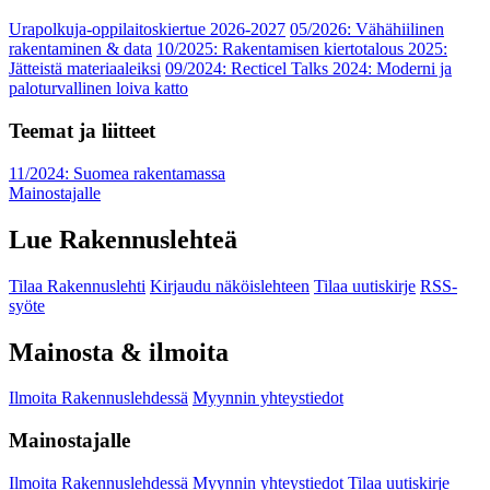
Urapolkuja-oppilaitoskiertue 2026-2027
05/2026: Vähähiilinen
rakentaminen & data
10/2025: Rakentamisen kiertotalous 2025:
Jätteistä materiaaleiksi
09/2024: Recticel Talks 2024: Moderni ja
paloturvallinen loiva katto
Teemat ja liitteet
11/2024: Suomea rakentamassa
Mainostajalle
Lue Rakennuslehteä
Tilaa Rakennuslehti
Kirjaudu näköislehteen
Tilaa uutiskirje
RSS-
syöte
Mainosta & ilmoita
Ilmoita Rakennuslehdessä
Myynnin yhteystiedot
Mainostajalle
Ilmoita Rakennuslehdessä
Myynnin yhteystiedot
Tilaa uutiskirje