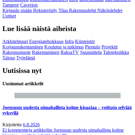
Tampere
Caverion
Kirjaudu sisään
Rekisteröidy
Tilaa Rakennuslehti
Näköislehdet
Uutiset
Lue lisää näistä aiheista
Arkkitehtuuri
Energiatehokkuus
Infra
Kiinteistöt
Korjausrakentaminen
Koulutus ja tutkimus
Pientalo
Projektit
Rakennustuote
Rakentaminen
RaksaTV
Suunnittelu
Talotekniikka
Talous
Työelämä
Uutisissa nyt
Uusimmat artikkelit
Joensuun uudesta uimahallista kolme kisaajaa – voittaja selviää
syksyllä
Kirjoitettu
6.8.2026
Ei kommentteja
artikkeliin Joensuun uudesta uimahallista kolme