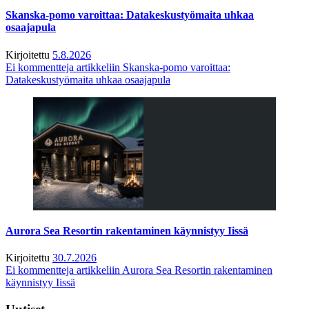
Skanska-pomo varoittaa: Datakeskustyömaita uhkaa
osaajapula
Kirjoitettu
5.8.2026
Ei kommentteja
artikkeliin Skanska-pomo varoittaa:
Datakeskustyömaita uhkaa osaajapula
Aurora Sea Resortin rakentaminen käynnistyy Iissä
Kirjoitettu
30.7.2026
Ei kommentteja
artikkeliin Aurora Sea Resortin rakentaminen
käynnistyy Iissä