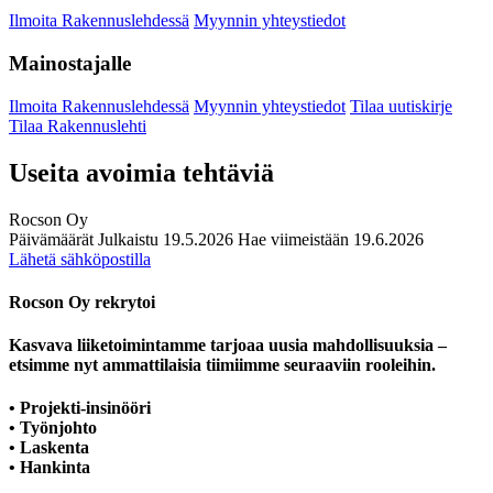
Ilmoita Rakennuslehdessä
Myynnin yhteystiedot
Mainostajalle
Ilmoita Rakennuslehdessä
Myynnin yhteystiedot
Tilaa uutiskirje
Tilaa Rakennuslehti
Useita avoimia tehtäviä
Rocson Oy
Päivämäärät
Julkaistu
19.5.2026
Hae viimeistään
19.6.2026
Lähetä sähköpostilla
Rocson Oy rekrytoi
Kasvava liiketoimintamme tarjoaa
uusia mahdollisuuksia
–
etsimme nyt ammattilaisia tiimiimme
seuraaviin rooleihin.
• Projekti-insinööri
• Työnjohto
• Laskenta
• Hankinta