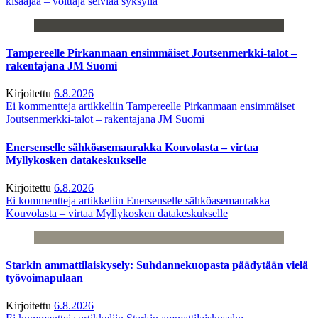
kisaajaa – voittaja selviää syksyllä
Tampereelle Pirkanmaan ensimmäiset Joutsenmerkki-talot –
rakentajana JM Suomi
Kirjoitettu
6.8.2026
Ei kommentteja
artikkeliin Tampereelle Pirkanmaan ensimmäiset
Joutsenmerkki-talot – rakentajana JM Suomi
Enersenselle sähköasemaurakka Kouvolasta – virtaa
Myllykosken datakeskukselle
Kirjoitettu
6.8.2026
Ei kommentteja
artikkeliin Enersenselle sähköasemaurakka
Kouvolasta – virtaa Myllykosken datakeskukselle
Starkin ammattilaiskysely: Suhdannekuopasta päädytään vielä
työvoimapulaan
Kirjoitettu
6.8.2026