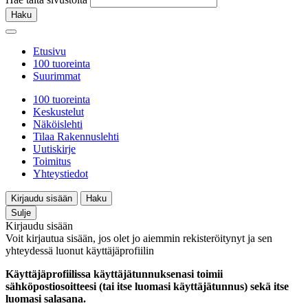
Haku
Etusivu
100 tuoreinta
Suurimmat
100 tuoreinta
Keskustelut
Näköislehti
Tilaa Rakennuslehti
Uutiskirje
Toimitus
Yhteystiedot
Kirjaudu sisään
Haku
Sulje
Kirjaudu sisään
Voit kirjautua sisään, jos olet jo aiemmin rekisteröitynyt ja sen
yhteydessä luonut käyttäjäprofiilin
Käyttäjäprofiilissa käyttäjätunnuksenasi toimii
sähköpostiosoitteesi (tai itse luomasi käyttäjätunnus) sekä itse
luomasi salasana.