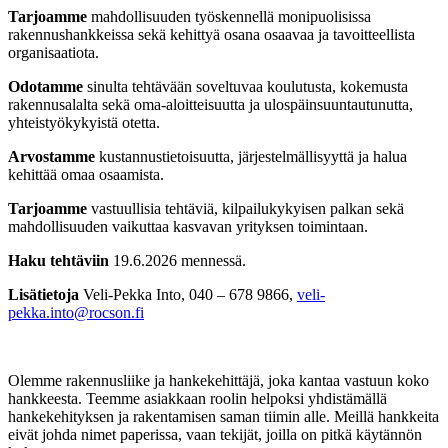
Tarjoamme
mahdollisuuden työskennellä monipuolisissa
rakennushankkeissa sekä kehittyä osana osaavaa ja tavoitteellista
organisaatiota.
Odotamme
sinulta tehtävään soveltuvaa koulutusta, kokemusta
rakennusalalta sekä oma-aloitteisuutta ja ulospäinsuuntautunutta,
yhteistyökykyistä otetta.
Arvostamme
kustannustietoisuutta, järjestelmällisyyttä ja halua
kehittää omaa osaamista.
Tarjoamme
vastuullisia tehtäviä, kilpailukykyisen palkan sekä
mahdollisuuden vaikuttaa kasvavan yrityksen toimintaan.
Haku tehtäviin
19.6.2026 mennessä.
Lisätietoja
Veli-Pekka Into, 040 – 678 9866,
veli-
pekka.into@rocson.fi
Olemme rakennusliike ja hankekehittäjä, joka kantaa vastuun koko
hankkeesta. Teemme asiakkaan roolin helpoksi yhdistämällä
hankekehityksen ja rakentamisen saman tiimin alle. Meillä hankkeita
eivät johda nimet paperissa, vaan tekijät, joilla on pitkä käytännön