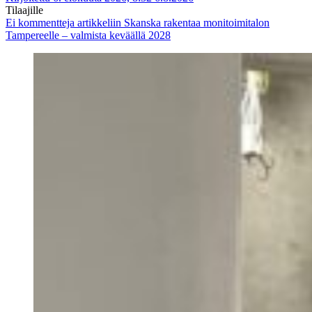
Tilaajille
Ei kommentteja
artikkeliin Skanska rakentaa monitoimitalon
Tampereelle – valmista keväällä 2028