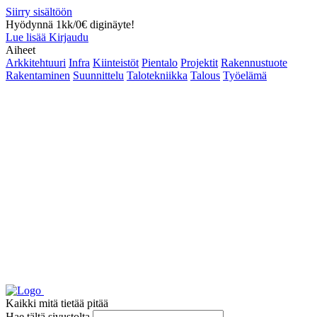
Siirry sisältöön
Hyödynnä 1kk/0€ diginäyte!
Lue lisää
Kirjaudu
Aiheet
Arkkitehtuuri
Infra
Kiinteistöt
Pientalo
Projektit
Rakennustuote
Rakentaminen
Suunnittelu
Talotekniikka
Talous
Työelämä
Kaikki mitä tietää pitää
Hae tältä sivustolta