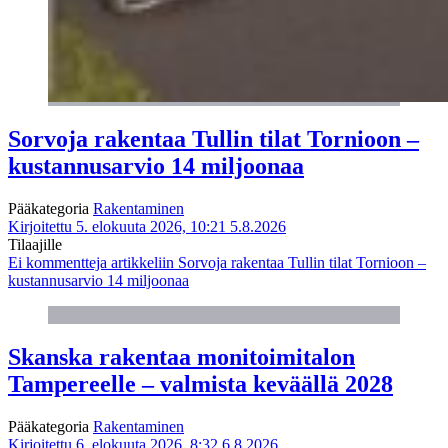
Sorvoja rakentaa Tullin tilat Tornioon –
kustannusarvio 14 miljoonaa
Pääkategoria
Rakentaminen
Kirjoitettu 5. elokuuta 2026, 10:21
5.8.2026
Tilaajille
Ei kommentteja
artikkeliin Sorvoja rakentaa Tullin tilat Tornioon –
kustannusarvio 14 miljoonaa
Skanska rakentaa monitoimitalon
Tampereelle – valmista keväällä 2028
Pääkategoria
Rakentaminen
Kirjoitettu 6. elokuuta 2026, 8:32
6.8.2026