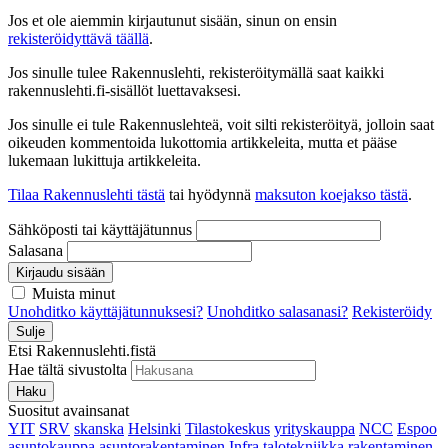
Jos et ole aiemmin kirjautunut sisään, sinun on ensin
rekisteröidyttävä täällä
.
Jos sinulle tulee Rakennuslehti, rekisteröitymällä saat kaikki
rakennuslehti.fi-sisällöt luettavaksesi.
Jos sinulle ei tule Rakennuslehteä, voit silti rekisteröityä, jolloin saat
oikeuden kommentoida lukottomia artikkeleita, mutta et pääse
lukemaan lukittuja artikkeleita.
Tilaa Rakennuslehti tästä
tai hyödynnä
maksuton koejakso tästä
.
Sähköposti tai käyttäjätunnus
Salasana
Kirjaudu sisään
Muista minut
Unohditko käyttäjätunnuksesi?
Unohditko salasanasi?
Rekisteröidy
Sulje
Etsi Rakennuslehti.fistä
Hae tältä sivustolta
Haku
Suositut avainsanat
YIT
SRV
skanska
Helsinki
Tilastokeskus
yrityskauppa
NCC
Espoo
asuntokauppa
asuntorakentaminen
Infra
talotekniikka
rakentaminen