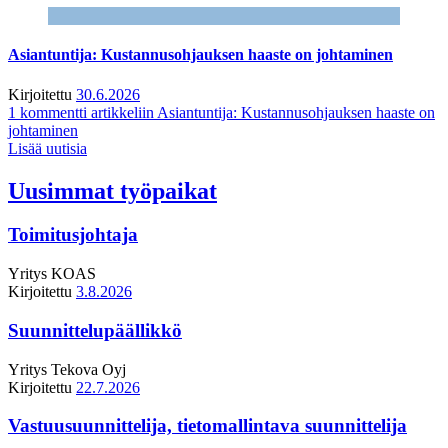
Asiantuntija: Kustannusohjauksen haaste on johtaminen
Kirjoitettu
30.6.2026
1 kommentti
artikkeliin Asiantuntija: Kustannusohjauksen haaste on
johtaminen
Lisää uutisia
Uusimmat työpaikat
Toimitusjohtaja
Yritys
KOAS
Kirjoitettu
3.8.2026
Suunnittelupäällikkö
Yritys
Tekova Oyj
Kirjoitettu
22.7.2026
Vastuusuunnittelija, tietomallintava suunnittelija