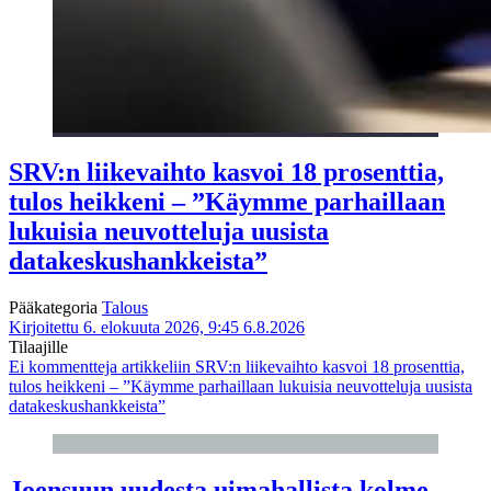
SRV:n liikevaihto kasvoi 18 prosenttia,
tulos heikkeni – ”Käymme parhaillaan
lukuisia neuvotteluja uusista
datakeskushankkeista”
Pääkategoria
Talous
Kirjoitettu 6. elokuuta 2026, 9:45
6.8.2026
Tilaajille
Ei kommentteja
artikkeliin SRV:n liikevaihto kasvoi 18 prosenttia,
tulos heikkeni – ”Käymme parhaillaan lukuisia neuvotteluja uusista
datakeskushankkeista”
Joensuun uudesta uimahallista kolme