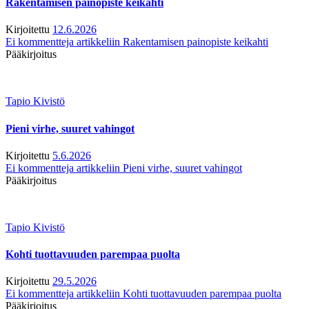
Rakentamisen painopiste keikahti
Kirjoitettu
12.6.2026
Ei kommentteja
artikkeliin Rakentamisen painopiste keikahti
Pääkirjoitus
Tapio Kivistö
Pieni virhe, suuret vahingot
Kirjoitettu
5.6.2026
Ei kommentteja
artikkeliin Pieni virhe, suuret vahingot
Pääkirjoitus
Tapio Kivistö
Kohti tuottavuuden parempaa puolta
Kirjoitettu
29.5.2026
Ei kommentteja
artikkeliin Kohti tuottavuuden parempaa puolta
Pääkirjoitus