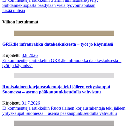
Ei kommentteja
artikkeliin Starkin ammattilaiskysely:
Suhdannekuopasta päädytään vielä työvoimapulaan
Lisää uutisia
Viikon luetuimmat
GRK:lle infraurakka datakeskuksesta – työt jo käynnissä
Kirjoitettu
3.8.2026
Ei kommentteja
artikkeliin GRK:lle infraurakka datakeskuksesta –
työt jo käynnissä
Ruotsalainen korjausrakentaja teki jälleen yrityskaupat
Suomessa – asema pääkaupunkiseudulla vahvistuu
Kirjoitettu
31.7.2026
Ei kommentteja
artikkeliin Ruotsalainen korjausrakentaja teki jälleen
yrityskaupat Suomessa – asema pääkaupunkiseudulla vahvistuu