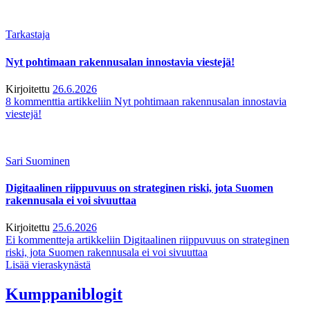
Tarkastaja
Nyt pohtimaan rakennusalan innostavia viestejä!
Kirjoitettu
26.6.2026
8 kommenttia
artikkeliin Nyt pohtimaan rakennusalan innostavia
viestejä!
Sari Suominen
Digitaalinen riippuvuus on strateginen riski, jota Suomen
rakennusala ei voi sivuuttaa
Kirjoitettu
25.6.2026
Ei kommentteja
artikkeliin Digitaalinen riippuvuus on strateginen
riski, jota Suomen rakennusala ei voi sivuuttaa
Lisää vieraskynästä
Kumppaniblogit