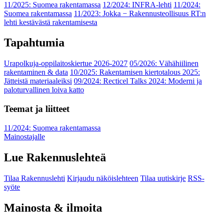
11/2025: Suomea rakentamassa
12/2024: INFRA-lehti
11/2024:
Suomea rakentamassa
11/2023: Jokka − Rakennusteollisuus RT:n
lehti kestävästä rakentamisesta
Tapahtumia
Urapolkuja-oppilaitoskiertue 2026-2027
05/2026: Vähähiilinen
rakentaminen & data
10/2025: Rakentamisen kiertotalous 2025:
Jätteistä materiaaleiksi
09/2024: Recticel Talks 2024: Moderni ja
paloturvallinen loiva katto
Teemat ja liitteet
11/2024: Suomea rakentamassa
Mainostajalle
Lue Rakennuslehteä
Tilaa Rakennuslehti
Kirjaudu näköislehteen
Tilaa uutiskirje
RSS-
syöte
Mainosta & ilmoita