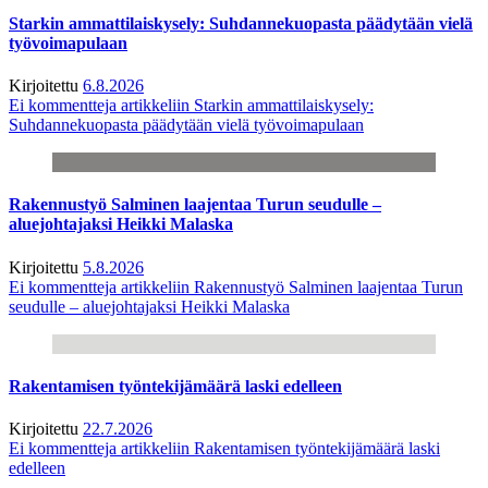
Starkin ammattilaiskysely: Suhdannekuopasta päädytään vielä
työvoimapulaan
Kirjoitettu
6.8.2026
Ei kommentteja
artikkeliin Starkin ammattilaiskysely:
Suhdannekuopasta päädytään vielä työvoimapulaan
Rakennustyö Salminen laajentaa Turun seudulle –
aluejohtajaksi Heikki Malaska
Kirjoitettu
5.8.2026
Ei kommentteja
artikkeliin Rakennustyö Salminen laajentaa Turun
seudulle – aluejohtajaksi Heikki Malaska
Rakentamisen työntekijämäärä laski edelleen
Kirjoitettu
22.7.2026
Ei kommentteja
artikkeliin Rakentamisen työntekijämäärä laski
edelleen