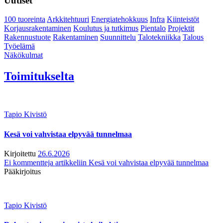
Uutiset
100 tuoreinta
Arkkitehtuuri
Energiatehokkuus
Infra
Kiinteistöt
Korjausrakentaminen
Koulutus ja tutkimus
Pientalo
Projektit
Rakennustuote
Rakentaminen
Suunnittelu
Talotekniikka
Talous
Työelämä
Näkökulmat
Toimitukselta
Tapio Kivistö
Kesä voi vahvistaa elpyvää tunnelmaa
Kirjoitettu
26.6.2026
Ei kommentteja
artikkeliin Kesä voi vahvistaa elpyvää tunnelmaa
Pääkirjoitus
Tapio Kivistö