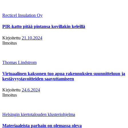
Recticel Insulation Oy
PIR-katto pitää pintansa kovillakin keleillä
Kirjoitettu
21.10.2024
Ilmoitus
Thomas Lindstrom
Virtuaalinen kaksonen tuo apua rakennuksien suunnitteluun ja
kestävyystavoitteiden saavuttamiseen
Kirjoitettu
24.6.2024
Ilmoitus
Helsingin kiertotalouden klusteriohjelma
Materiaaleista parhain on olemassa oleva