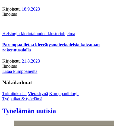
Kirjoitettu
18.9.2023
Ilmoitus
Helsingin kiertotalouden klusteriohjelma
Parempaa tietoa kierrätysmateriaaleista kaivataan
rakennusalalla
Kirjoitettu
21.8.2023
Ilmoitus
Lisää kumppaneilta
Näkökulmat
Toimitukselta
Vieraskynä
Kumppaniblogit
Työpaikat & työelämä
Työelämän uutisia