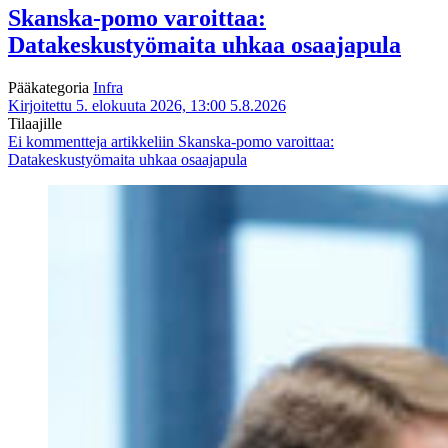
Skanska-pomo varoittaa:
Datakeskustyömaita uhkaa osaajapula
Pääkategoria
Infra
Kirjoitettu 5. elokuuta 2026, 13:00
5.8.2026
Tilaajille
Ei kommentteja
artikkeliin Skanska-pomo varoittaa:
Datakeskustyömaita uhkaa osaajapula