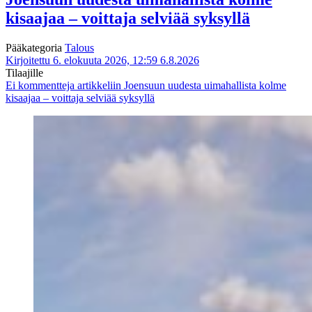
kisaajaa – voittaja selviää syksyllä
Pääkategoria
Talous
Kirjoitettu 6. elokuuta 2026, 12:59
6.8.2026
Tilaajille
Ei kommentteja
artikkeliin Joensuun uudesta uimahallista kolme
kisaajaa – voittaja selviää syksyllä