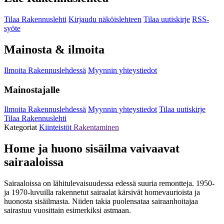
Tilaa Rakennuslehti
Kirjaudu näköislehteen
Tilaa uutiskirje
RSS-
syöte
Mainosta & ilmoita
Ilmoita Rakennuslehdessä
Myynnin yhteystiedot
Mainostajalle
Ilmoita Rakennuslehdessä
Myynnin yhteystiedot
Tilaa uutiskirje
Tilaa Rakennuslehti
Kategoriat
Kiinteistöt
Rakentaminen
Home ja huono sisäilma vaivaavat
sairaaloissa
Sairaaloissa on lähitulevaisuudessa edessä suuria remontteja. 1950-
ja 1970-luvuilla rakennetut sairaalat kärsivät homevaurioista ja
huonosta sisäilmasta. Niiden takia puolensataa sairaanhoitajaa
sairastuu vuosittain esimerkiksi astmaan.