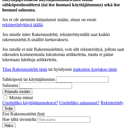
sähköpostiosoitteesi (tai itse luomasi käyttäjätunnus) sekä itse
luomasi salasana.
Jos et ole aiemmin kirjautunut sisään, sinun on ensin
rekisteröidyttävä täällä
.
Jos sinulle tulee Rakennuslehti, rekisteröitymällä saat kaikki
rakennuslehti.fi-sisällöt luettavaksesi.
Jos sinulle ei tule Rakennuslehteä, voit silti rekisteröityä, jolloin saat
oikeuden kommentoida lukottomia artikkeleita, mutta et pääse
lukemaan lukittuja artikkeleita.
Tilaa Rakennuslehti tästä
tai hyödynnä
maksuton koejakso tästä
.
Sähköposti tai käyttäjätunnus
Salasana
Kirjaudu sisään
Muista minut
Unohditko käyttäjätunnuksesi?
Unohditko salasanasi?
Rekisteröidy
Sulje
Etsi Rakennuslehti.fistä
Hae tältä sivustolta
Haku