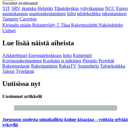
Suositut avainsanat
YIT
SRV
skanska
Helsinki
Tilastokeskus
yrityskauppa
NCC
Espoo
asuntokauppa
asuntorakentaminen
Infra
talotekniikka
rakentaminen
Tampere
Caverion
Kirjaudu sisään
Rekisteröidy
Tilaa Rakennuslehti
Näköislehdet
Uutiset
Lue lisää näistä aiheista
Arkkitehtuuri
Energiatehokkuus
Infra
Kiinteistöt
Korjausrakentaminen
Koulutus ja tutkimus
Pientalo
Projektit
Rakennustuote
Rakentaminen
RaksaTV
Suunnittelu
Talotekniikka
Talous
Työelämä
Uutisissa nyt
Uusimmat artikkelit
Joensuun uudesta uimahallista kolme kisaajaa – voittaja selviää
syksyllä