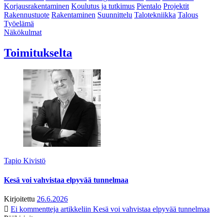
Korjausrakentaminen
Koulutus ja tutkimus
Pientalo
Projektit
Rakennustuote
Rakentaminen
Suunnittelu
Talotekniikka
Talous
Työelämä
Näkökulmat
Toimitukselta
Tapio Kivistö
Kesä voi vahvistaa elpyvää tunnelmaa
Kirjoitettu
26.6.2026
Ei kommentteja
artikkeliin Kesä voi vahvistaa elpyvää tunnelmaa