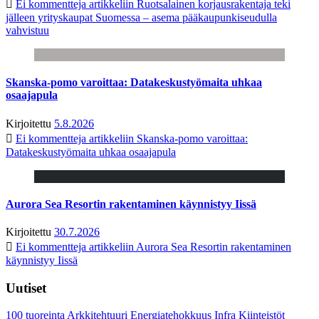
Ei kommentteja
artikkeliin Ruotsalainen korjausrakentaja teki
jälleen yrityskaupat Suomessa – asema pääkaupunkiseudulla
vahvistuu
Skanska-pomo varoittaa: Datakeskustyömaita uhkaa
osaajapula
Kirjoitettu
5.8.2026
Ei kommentteja
artikkeliin Skanska-pomo varoittaa:
Datakeskustyömaita uhkaa osaajapula
Aurora Sea Resortin rakentaminen käynnistyy Iissä
Kirjoitettu
30.7.2026
Ei kommentteja
artikkeliin Aurora Sea Resortin rakentaminen
käynnistyy Iissä
Uutiset
100 tuoreinta
Arkkitehtuuri
Energiatehokkuus
Infra
Kiinteistöt