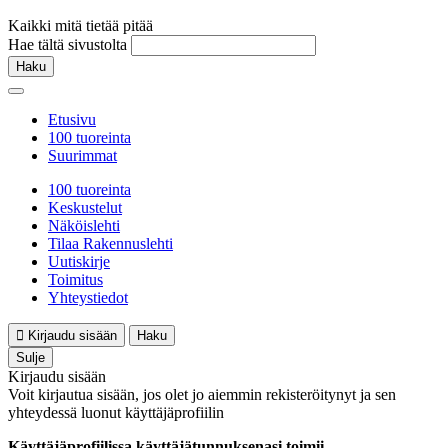
Kaikki mitä tietää pitää
Hae tältä sivustolta
Haku
Etusivu
100 tuoreinta
Suurimmat
100 tuoreinta
Keskustelut
Näköislehti
Tilaa Rakennuslehti
Uutiskirje
Toimitus
Yhteystiedot
Kirjaudu sisään
Haku
Sulje
Kirjaudu sisään
Voit kirjautua sisään, jos olet jo aiemmin rekisteröitynyt ja sen
yhteydessä luonut käyttäjäprofiilin
Käyttäjäprofiilissa käyttäjätunnuksenasi toimii