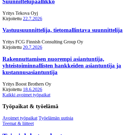
Suunnittelupäällikkö
Yritys
Tekova Oyj
Kirjoitettu
22.7.2026
Vastuusuunnittelija, tietomallintava suunnittelija
Yritys
FCG Finnish Consulting Group Oy
Kirjoitettu
20.7.2026
Rakennuttamisen nuorempi asiantuntija,
yhteistoiminnallisten hankkeiden asiantuntija ja
kustannusasiantuntija
Yritys
Boost Brothers Oy
Kirjoitettu
18.6.2026
Kaikki avoimet työpaikat
Työpaikat & työelämä
Avoimet työpaikat
Työelämän uutisia
Teemat & liitteet