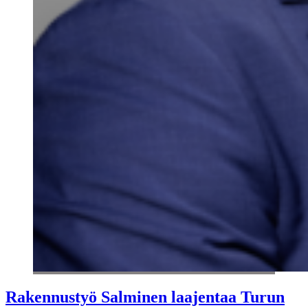
Rakennustyö Salminen laajentaa Turun