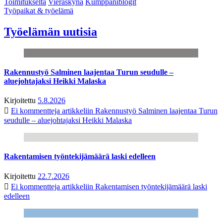
Toimitukselta
Vieraskynä
Kumppaniblogit
Työpaikat & työelämä
Työelämän uutisia
Rakennustyö Salminen laajentaa Turun seudulle –
aluejohtajaksi Heikki Malaska
Kirjoitettu
5.8.2026
Ei kommentteja
artikkeliin Rakennustyö Salminen laajentaa Turun
seudulle – aluejohtajaksi Heikki Malaska
Rakentamisen työntekijämäärä laski edelleen
Kirjoitettu
22.7.2026
Ei kommentteja
artikkeliin Rakentamisen työntekijämäärä laski
edelleen