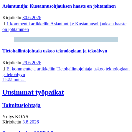
Asiantuntija: Kustannusohjauksen haaste on johtaminen
Kirjoitettu
30.6.2026
1 kommentti
artikkeliin Asiantuntija: Kustannusohjauksen haaste
on johtaminen
Tietohallintojohtaja uskoo teknologiaan ja tekoälyyn
Kirjoitettu
29.6.2026
Ei kommentteja
artikkeliin Tietohallintojohtaja uskoo teknologiaan
ja tekoälyyn
Lisää uutisia
Uusimmat työpaikat
Toimitusjohtaja
Yritys
KOAS
Kirjoitettu
3.8.2026