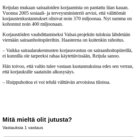
Reijulan mukaan sairaaloiden korjaamista on pantattu liian kauan.
Vuonna 2005 sosiaali- ja terveysministeriö arvioi, että välittömät
korjaustenkustannukset olisivat noin 370 miljoonaa. Nyt summa on
kohonnut noin 400 miljoonaan.
Korjaustöiden vauhdittamiseksi Valsai-projektin tuloksia lähdetään
viemään sairaanhoitopiireihin. Haasteena on kuitenkin rahoitus.
– Vaikka sairaalarakennusten korjausvastuu on sairaanhoitopiireillä,
ei kunnilla ole tarpeeksi rahaa käytettävissään, Reijula sanoo.
Hän toivoo, että valtio tulee vastaan kustannuksissa edes sen verran,
että korjauksille saataisiin alkusysäys.
– Huippuhoitoa ei voi tehdä välttävän arvoisissa tiloissa.
Mitä mieltä olit jutusta?
Vastauksia
1
vastaus