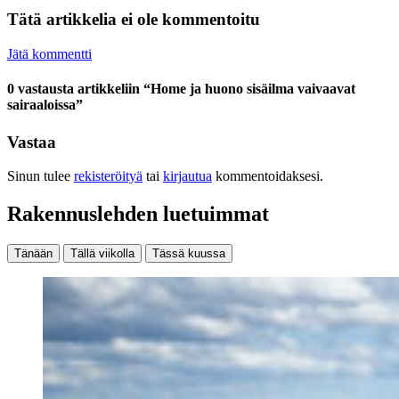
Tätä artikkelia ei ole kommentoitu
Jätä kommentti
0 vastausta artikkeliin “Home ja huono sisäilma vaivaavat
sairaaloissa”
Vastaa
Sinun tulee
rekisteröityä
tai
kirjautua
kommentoidaksesi.
Rakennuslehden luetuimmat
Tänään
Tällä viikolla
Tässä kuussa