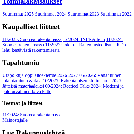
Toimialakatsaukset
Suurimmat 2025
Suurimmat 2024
Suurimmat 2023
Suurimmat 2022
Kaupalliset liitteet
11/2025: Suomea rakentamassa
12/2024: INFRA-lehti
11/2024:
Suomea rakentamassa
11/2023: Jokka − Rakennusteollisuus RT:n
lehti kestävästä rakentamisesta
Tapahtumia
Urapolkuja-oppilaitoskiertue 2026-2027
05/2026: Vähähiilinen
rakentaminen & data
10/2025: Rakentamisen kiertotalous 2025:
Jätteistä materiaaleiksi
09/2024: Recticel Talks 2024: Moderni ja
paloturvallinen loiva katto
Teemat ja liitteet
11/2024: Suomea rakentamassa
Mainostajalle
Lue Rakennuslehteä