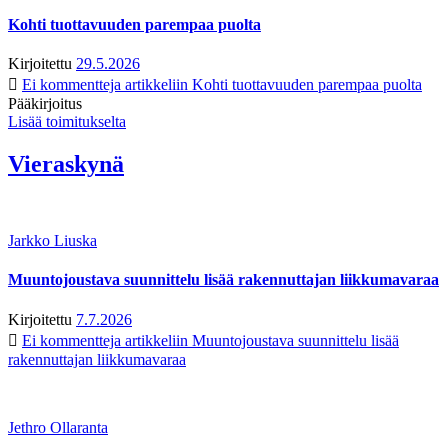
Kohti tuottavuuden parempaa puolta
Kirjoitettu
29.5.2026
Ei kommentteja
artikkeliin Kohti tuottavuuden parempaa puolta
Pääkirjoitus
Lisää toimitukselta
Vieraskynä
Jarkko Liuska
Muuntojoustava suunnittelu lisää rakennuttajan liikkumavaraa
Kirjoitettu
7.7.2026
Ei kommentteja
artikkeliin Muuntojoustava suunnittelu lisää
rakennuttajan liikkumavaraa
Jethro Ollaranta