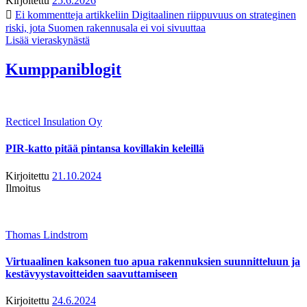
Kirjoitettu
25.6.2026
Ei kommentteja
artikkeliin Digitaalinen riippuvuus on strateginen
riski, jota Suomen rakennusala ei voi sivuuttaa
Lisää vieraskynästä
Kumppaniblogit
Recticel Insulation Oy
PIR-katto pitää pintansa kovillakin keleillä
Kirjoitettu
21.10.2024
Ilmoitus
Thomas Lindstrom
Virtuaalinen kaksonen tuo apua rakennuksien suunnitteluun ja
kestävyystavoitteiden saavuttamiseen
Kirjoitettu
24.6.2024