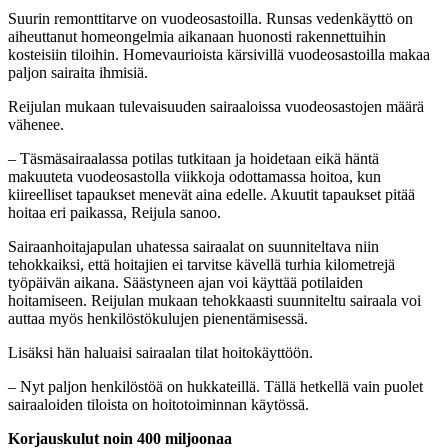
Suurin remonttitarve on vuodeosastoilla. Runsas vedenkäyttö on
aiheuttanut homeongelmia aikanaan huonosti rakennettuihin
kosteisiin tiloihin. Homevaurioista kärsivillä vuodeosastoilla makaa
paljon sairaita ihmisiä.
Reijulan mukaan tulevaisuuden sairaaloissa vuodeosastojen määrä
vähenee.
– Täsmäsairaalassa potilas tutkitaan ja hoidetaan eikä häntä
makuuteta vuodeosastolla viikkoja odottamassa hoitoa, kun
kiireelliset tapaukset menevät aina edelle. Akuutit tapaukset pitää
hoitaa eri paikassa, Reijula sanoo.
Sairaanhoitajapulan uhatessa sairaalat on suunniteltava niin
tehokkaiksi, että hoitajien ei tarvitse kävellä turhia kilometrejä
työpäivän aikana. Säästyneen ajan voi käyttää potilaiden
hoitamiseen. Reijulan mukaan tehokkaasti suunniteltu sairaala voi
auttaa myös henkilöstökulujen pienentämisessä.
Lisäksi hän haluaisi sairaalan tilat hoitokäyttöön.
– Nyt paljon henkilöstöä on hukkateillä. Tällä hetkellä vain puolet
sairaaloiden tiloista on hoitotoiminnan käytössä.
Korjauskulut noin 400 miljoonaa