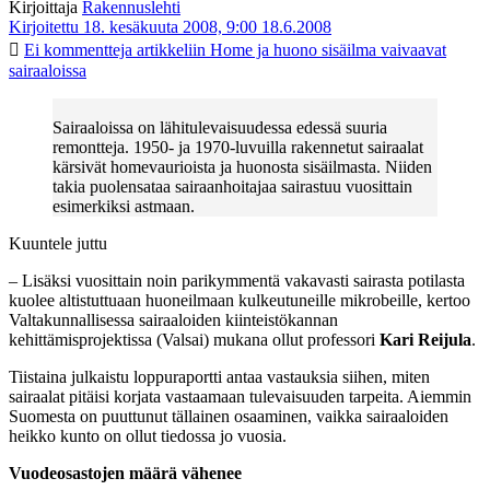
Kirjoittaja
Rakennuslehti
Kirjoitettu 18. kesäkuuta 2008, 9:00
18.6.2008
Ei kommentteja
artikkeliin Home ja huono sisäilma vaivaavat
sairaaloissa
Sairaaloissa on lähitulevaisuudessa edessä suuria
remontteja. 1950- ja 1970-luvuilla rakennetut sairaalat
kärsivät homevaurioista ja huonosta sisäilmasta. Niiden
takia puolensataa sairaanhoitajaa sairastuu vuosittain
esimerkiksi astmaan.
Kuuntele juttu
– Lisäksi vuosittain noin parikymmentä vakavasti sairasta potilasta
kuolee altistuttuaan huoneilmaan kulkeutuneille mikrobeille, kertoo
Valtakunnallisessa sairaaloiden kiinteistökannan
kehittämisprojektissa (Valsai) mukana ollut professori
Kari Reijula
.
Tiistaina julkaistu loppuraportti antaa vastauksia siihen, miten
sairaalat pitäisi korjata vastaamaan tulevaisuuden tarpeita. Aiemmin
Suomesta on puuttunut tällainen osaaminen, vaikka sairaaloiden
heikko kunto on ollut tiedossa jo vuosia.
Vuodeosastojen määrä vähenee