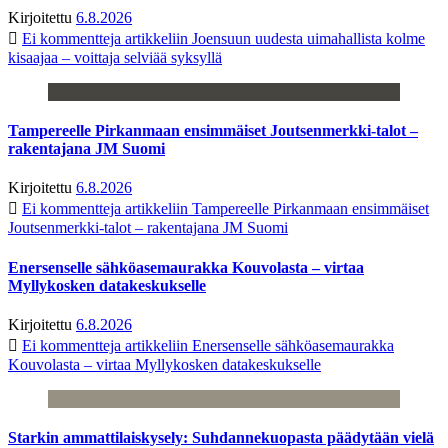
Kirjoitettu
6.8.2026
Ei kommentteja
artikkeliin Joensuun uudesta uimahallista kolme
kisaajaa – voittaja selviää syksyllä
Tampereelle Pirkanmaan ensimmäiset Joutsenmerkki-talot –
rakentajana JM Suomi
Kirjoitettu
6.8.2026
Ei kommentteja
artikkeliin Tampereelle Pirkanmaan ensimmäiset
Joutsenmerkki-talot – rakentajana JM Suomi
Enersenselle sähköasemaurakka Kouvolasta – virtaa
Myllykosken datakeskukselle
Kirjoitettu
6.8.2026
Ei kommentteja
artikkeliin Enersenselle sähköasemaurakka
Kouvolasta – virtaa Myllykosken datakeskukselle
Starkin ammattilaiskysely: Suhdannekuopasta päädytään vielä