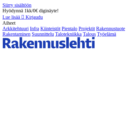
Siirry sisältöön
Hyödynnä 1kk/0€ diginäyte!
Lue lisää
Kirjaudu
Aiheet
Arkkitehtuuri
Infra
Kiinteistöt
Pientalo
Projektit
Rakennustuote
Rakentaminen
Suunnittelu
Talotekniikka
Talous
Työelämä