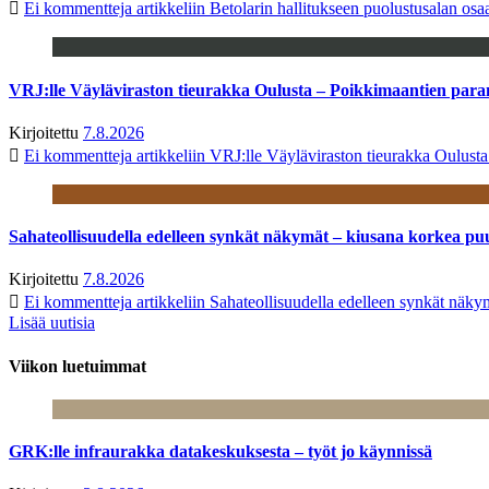
Ei kommentteja
artikkeliin Betolarin hallitukseen puolustusalan o
VRJ:lle Väyläviraston tieurakka Oulusta – Poikkimaantien par
Kirjoitettu
7.8.2026
Ei kommentteja
artikkeliin VRJ:lle Väyläviraston tieurakka Oulust
Sahateollisuudella edelleen synkät näkymät – kiusana korkea pu
Kirjoitettu
7.8.2026
Ei kommentteja
artikkeliin Sahateollisuudella edelleen synkät näk
Lisää uutisia
Viikon luetuimmat
GRK:lle infraurakka datakeskuksesta – työt jo käynnissä