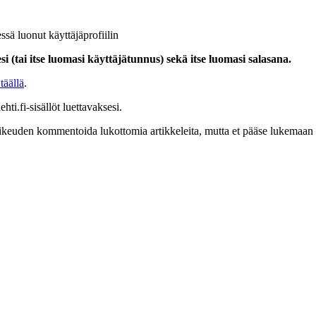
ssä luonut käyttäjäprofiilin
i (tai itse luomasi käyttäjätunnus) sekä itse luomasi salasana.
täällä
.
hti.fi-sisällöt luettavaksesi.
at oikeuden kommentoida lukottomia artikkeleita, mutta et pääse lukemaan l