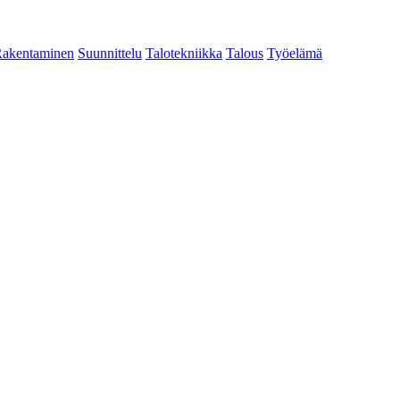
akentaminen
Suunnittelu
Talotekniikka
Talous
Työelämä