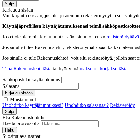
Sulje
Kirjaudu sisään
Voit kirjautua sisään, jos olet jo aiemmin rekisteröitynyt ja sen yhteyde
Käyttäjäprofiilissa käyttäjätunnuksenasi toimii sähköpostiosoittees
Jos et ole aiemmin kirjautunut sisään, sinun on ensin
rekisteröidyttävä 
Jos sinulle tulee Rakennuslehti, rekisteröitymällä saat kaikki rakennusle
Jos sinulle ei tule Rakennuslehteä, voit silti rekisteröityä, jolloin sa
Tilaa Rakennuslehti tästä
tai hyödynnä
maksuton koejakso tästä
.
Sähköposti tai käyttäjätunnus
Salasana
Kirjaudu sisään
Muista minut
Unohditko käyttäjätunnuksesi?
Unohditko salasanasi?
Rekisteröidy
Sulje
Etsi Rakennuslehti.fistä
Hae tältä sivustolta
Haku
Suositut avainsanat