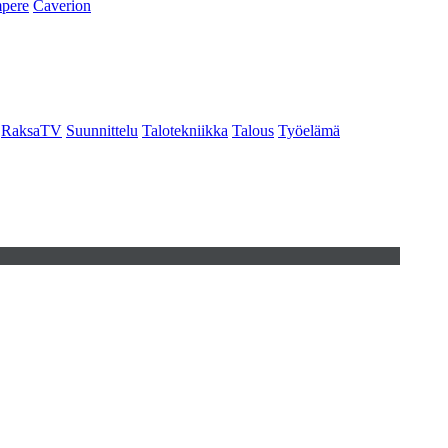
pere
Caverion
RaksaTV
Suunnittelu
Talotekniikka
Talous
Työelämä