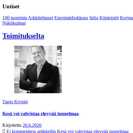
Uutiset
100 tuoreinta
Arkkitehtuuri
Energiatehokkuus
Infra
Kiinteistöt
Korjau
Näkökulmat
Toimitukselta
Tapio Kivistö
Kesä voi vahvistaa elpyvää tunnelmaa
Kirjoitettu
26.6.2026
Ei kommentteja
artikkeliin Kesä voi vahvistaa elpyvää tunnelmaa