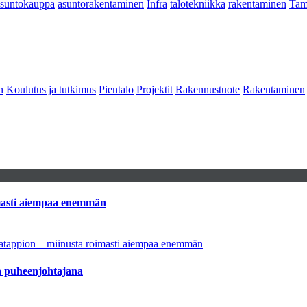
asuntokauppa
asuntorakentaminen
Infra
talotekniikka
rakentaminen
Tam
n
Koulutus ja tutkimus
Pientalo
Projektit
Rakennustuote
Rakentaminen
imasti aiempaa enemmän
natappion – miinusta roimasti aiempaa enemmän
aa puheenjohtajana