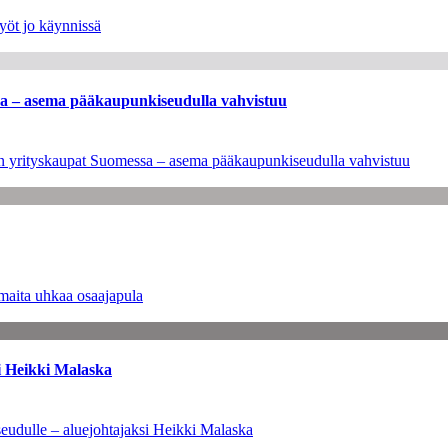
yöt jo käynnissä
ssa – asema pääkaupunkiseudulla vahvistuu
leen yrityskaupat Suomessa – asema pääkaupunkiseudulla vahvistuu
maita uhkaa osaajapula
i Heikki Malaska
eudulle – aluejohtajaksi Heikki Malaska