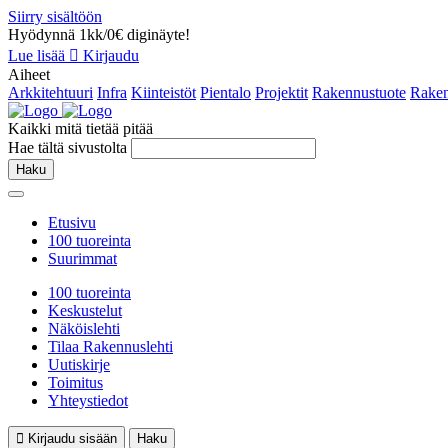
Siirry sisältöön
Hyödynnä 1kk/0€ diginäyte!
Lue lisää
Kirjaudu
Aiheet
Arkkitehtuuri
Infra
Kiinteistöt
Pientalo
Projektit
Rakennustuote
Raken
Kaikki mitä tietää pitää
Hae tältä sivustolta
Haku
Etusivu
100 tuoreinta
Suurimmat
100 tuoreinta
Keskustelut
Näköislehti
Tilaa Rakennuslehti
Uutiskirje
Toimitus
Yhteystiedot
Kirjaudu sisään
Haku