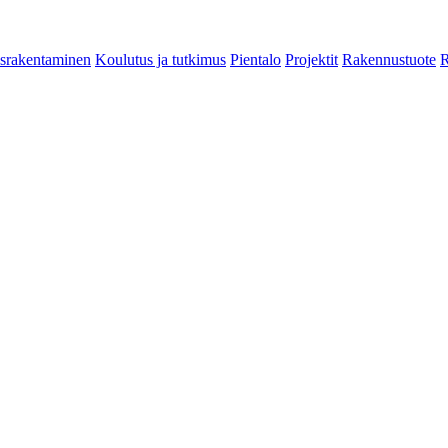
srakentaminen
Koulutus ja tutkimus
Pientalo
Projektit
Rakennustuote
R