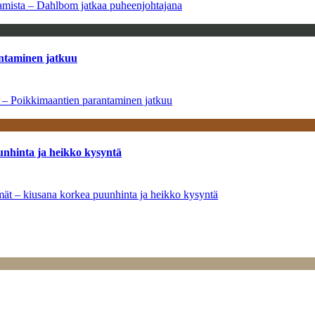
saamista – Dahlbom jatkaa puheenjohtajana
antaminen jatkuu
a – Poikkimaantien parantaminen jatkuu
unhinta ja heikko kysyntä
ymät – kiusana korkea puunhinta ja heikko kysyntä