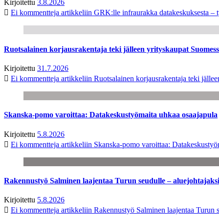
Kirjoitettu
3.8.2026
Ei kommentteja
artikkeliin GRK:lle infraurakka datakeskuksesta – t
Ruotsalainen korjausrakentaja teki jälleen yrityskaupat Suome
Kirjoitettu
31.7.2026
Ei kommentteja
artikkeliin Ruotsalainen korjausrakentaja teki jäl
Skanska-pomo varoittaa: Datakeskustyömaita uhkaa osaajapula
Kirjoitettu
5.8.2026
Ei kommentteja
artikkeliin Skanska-pomo varoittaa: Datakeskustyö
Rakennustyö Salminen laajentaa Turun seudulle – aluejohtajaks
Kirjoitettu
5.8.2026
Ei kommentteja
artikkeliin Rakennustyö Salminen laajentaa Turun s