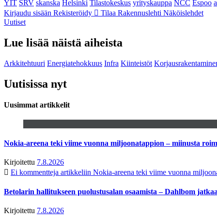
YIT
SRV
skanska
Helsinki
Tilastokeskus
yrityskauppa
NCC
Espoo
Kirjaudu sisään
Rekisteröidy
Tilaa Rakennuslehti
Näköislehdet
Uutiset
Lue lisää näistä aiheista
Arkkitehtuuri
Energiatehokkuus
Infra
Kiinteistöt
Korjausrakentamine
Uutisissa nyt
Uusimmat artikkelit
Nokia-areena teki viime vuonna miljoonatappion – miinusta ro
Kirjoitettu
7.8.2026
Ei kommentteja
artikkeliin Nokia-areena teki viime vuonna miljoo
Betolarin hallitukseen puolustusalan osaamista – Dahlbom jatk
Kirjoitettu
7.8.2026