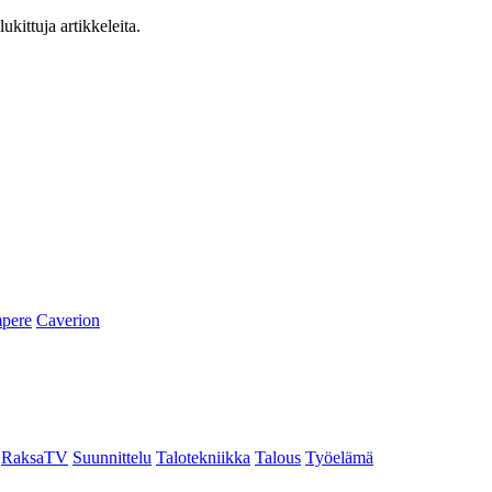
ukittuja artikkeleita.
pere
Caverion
RaksaTV
Suunnittelu
Talotekniikka
Talous
Työelämä