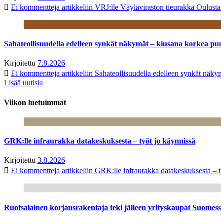
Ei kommentteja
artikkeliin VRJ:lle Väyläviraston tieurakka Oulust
Sahateollisuudella edelleen synkät näkymät – kiusana korkea pu
Kirjoitettu
7.8.2026
Ei kommentteja
artikkeliin Sahateollisuudella edelleen synkät näk
Lisää uutisia
Viikon luetuimmat
GRK:lle infraurakka datakeskuksesta – työt jo käynnissä
Kirjoitettu
3.8.2026
Ei kommentteja
artikkeliin GRK:lle infraurakka datakeskuksesta – t
Ruotsalainen korjausrakentaja teki jälleen yrityskaupat Suome