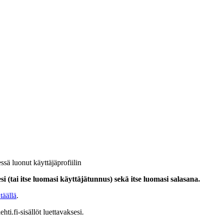
ssä luonut käyttäjäprofiilin
i (tai itse luomasi käyttäjätunnus) sekä itse luomasi salasana.
täällä
.
hti.fi-sisällöt luettavaksesi.