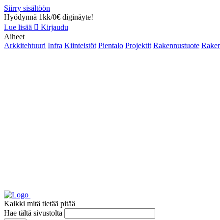
Siirry sisältöön
Hyödynnä 1kk/0€ diginäyte!
Lue lisää
Kirjaudu
Aiheet
Arkkitehtuuri
Infra
Kiinteistöt
Pientalo
Projektit
Rakennustuote
Raken
Kaikki mitä tietää pitää
Hae tältä sivustolta