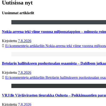
Uutisissa nyt
Uusimmat artikkelit
Nokia-areena teki viime vuonna miljoonatappion – miinusta ro
Kirjoitettu
7.8.2026
Ei kommentteja
artikkeliin Nokia-areena teki viime vuonna miljoo
Betolarin hallitukseen puolustusalan osaamista – Dahlbom jatk
Kirjoitettu
7.8.2026
Ei kommentteja
artikkeliin Betolarin hallitukseen puolustusalan o
VRJ:lle Väyläviraston tieurakka Oulusta – Poikkimaantien par
Kirjoitettu
7.8.2026