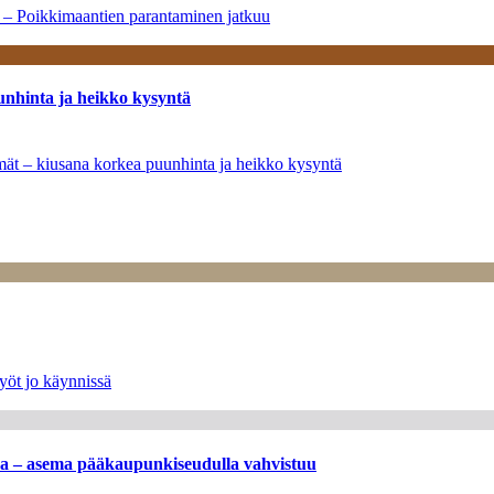
a – Poikkimaantien parantaminen jatkuu
unhinta ja heikko kysyntä
ymät – kiusana korkea puunhinta ja heikko kysyntä
yöt jo käynnissä
ssa – asema pääkaupunkiseudulla vahvistuu