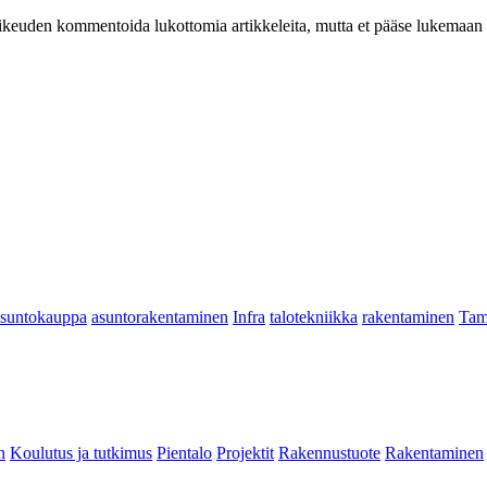
at oikeuden kommentoida lukottomia artikkeleita, mutta et pääse lukemaan l
asuntokauppa
asuntorakentaminen
Infra
talotekniikka
rakentaminen
Tam
n
Koulutus ja tutkimus
Pientalo
Projektit
Rakennustuote
Rakentaminen