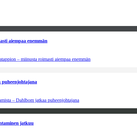
imasti aiempaa enemmän
natappion – miinusta roimasti aiempaa enemmän
aa puheenjohtajana
saamista – Dahlbom jatkaa puheenjohtajana
antaminen jatkuu