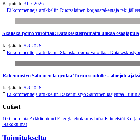
Kirjoitettu
31.7.2026
Ei kommentteja
artikkeliin Ruotsalainen korjausrakentaja teki jäl
Skanska-pomo varoittaa: Datakeskustyömaita uhkaa osaajapula
Kirjoitettu
5.8.2026
Ei kommentteja
artikkeliin Skanska-pomo varoittaa: Datakeskustyö
Rakennustyö Salminen laajentaa Turun seudulle – aluejohtajaks
Kirjoitettu
5.8.2026
Ei kommentteja
artikkeliin Rakennustyö Salminen laajentaa Turun s
Uutiset
100 tuoreinta
Arkkitehtuuri
Energiatehokkuus
Infra
Kiinteistöt
Korjau
Näkökulmat
Toimitukselta