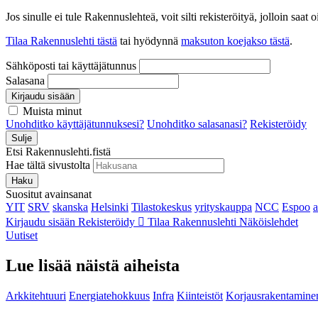
Jos sinulle ei tule Rakennuslehteä, voit silti rekisteröityä, jolloin sa
Tilaa Rakennuslehti tästä
tai hyödynnä
maksuton koejakso tästä
.
Sähköposti tai käyttäjätunnus
Salasana
Kirjaudu sisään
Muista minut
Unohditko käyttäjätunnuksesi?
Unohditko salasanasi?
Rekisteröidy
Sulje
Etsi Rakennuslehti.fistä
Hae tältä sivustolta
Haku
Suositut avainsanat
YIT
SRV
skanska
Helsinki
Tilastokeskus
yrityskauppa
NCC
Espoo
Kirjaudu sisään
Rekisteröidy
Tilaa Rakennuslehti
Näköislehdet
Uutiset
Lue lisää näistä aiheista
Arkkitehtuuri
Energiatehokkuus
Infra
Kiinteistöt
Korjausrakentamine