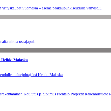
leen yrityskaupat Suomessa – asema pääkaupunkiseudulla vahvistuu
maita uhkaa osaajapula
i Heikki Malaska
eudulle – aluejohtajaksi Heikki Malaska
srakentaminen
Koulutus ja tutkimus
Pientalo
Projektit
Rakennustuote
R