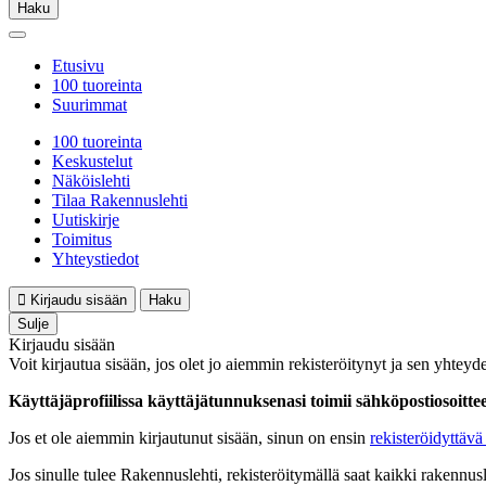
Haku
Etusivu
100 tuoreinta
Suurimmat
100 tuoreinta
Keskustelut
Näköislehti
Tilaa Rakennuslehti
Uutiskirje
Toimitus
Yhteystiedot
Kirjaudu sisään
Haku
Sulje
Kirjaudu sisään
Voit kirjautua sisään, jos olet jo aiemmin rekisteröitynyt ja sen yhteyde
Käyttäjäprofiilissa käyttäjätunnuksenasi toimii sähköpostiosoittees
Jos et ole aiemmin kirjautunut sisään, sinun on ensin
rekisteröidyttävä 
Jos sinulle tulee Rakennuslehti, rekisteröitymällä saat kaikki rakennusle