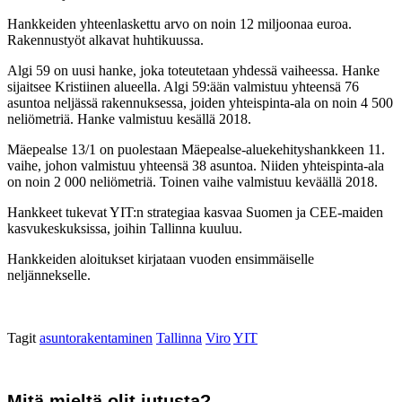
Hankkeiden yhteenlaskettu arvo on noin 12 miljoonaa euroa.
Rakennustyöt alkavat huhtikuussa.
Algi 59 on uusi hanke, joka toteutetaan yhdessä vaiheessa. Hanke
sijaitsee Kristiinen alueella. Algi 59:ään valmistuu yhteensä 76
asuntoa neljässä rakennuksessa, joiden yhteispinta-ala on noin 4 500
neliömetriä. Hanke valmistuu kesällä 2018.
Mäepealse 13/1 on puolestaan Mäepealse-aluekehityshankkeen 11.
vaihe, johon valmistuu yhteensä 38 asuntoa. Niiden yhteispinta-ala
on noin 2 000 neliömetriä. Toinen vaihe valmistuu keväällä 2018.
Hankkeet tukevat YIT:n strategiaa kasvaa Suomen ja CEE-maiden
kasvukeskuksissa, joihin Tallinna kuuluu.
Hankkeiden aloitukset kirjataan vuoden ensimmäiselle
neljännekselle.
Tagit
asuntorakentaminen
Tallinna
Viro
YIT
Mitä mieltä olit jutusta?