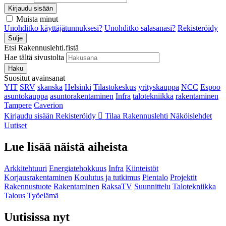
Kirjaudu sisään
Muista minut
Unohditko käyttäjätunnuksesi?
Unohditko salasanasi?
Rekisteröidy
Sulje
Etsi Rakennuslehti.fistä
Hae tältä sivustolta
Haku
Suositut avainsanat
YIT
SRV
skanska
Helsinki
Tilastokeskus
yrityskauppa
NCC
Espoo
asuntokauppa
asuntorakentaminen
Infra
talotekniikka
rakentaminen
Tampere
Caverion
Kirjaudu sisään
Rekisteröidy
Tilaa Rakennuslehti
Näköislehdet
Uutiset
Lue lisää näistä aiheista
Arkkitehtuuri
Energiatehokkuus
Infra
Kiinteistöt
Korjausrakentaminen
Koulutus ja tutkimus
Pientalo
Projektit
Rakennustuote
Rakentaminen
RaksaTV
Suunnittelu
Talotekniikka
Talous
Työelämä
Uutisissa nyt