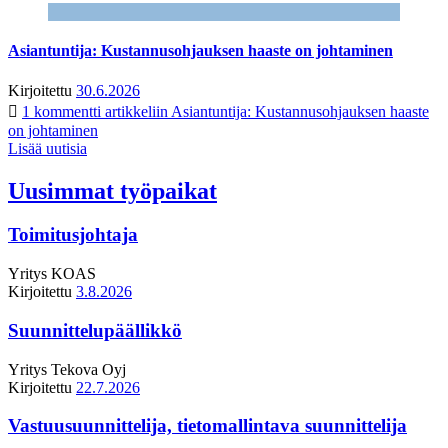
Asiantuntija: Kustannusohjauksen haaste on johtaminen
Kirjoitettu
30.6.2026
1 kommentti
artikkeliin Asiantuntija: Kustannusohjauksen haaste
on johtaminen
Lisää uutisia
Uusimmat työpaikat
Toimitusjohtaja
Yritys
KOAS
Kirjoitettu
3.8.2026
Suunnittelupäällikkö
Yritys
Tekova Oyj
Kirjoitettu
22.7.2026
Vastuusuunnittelija, tietomallintava suunnittelija