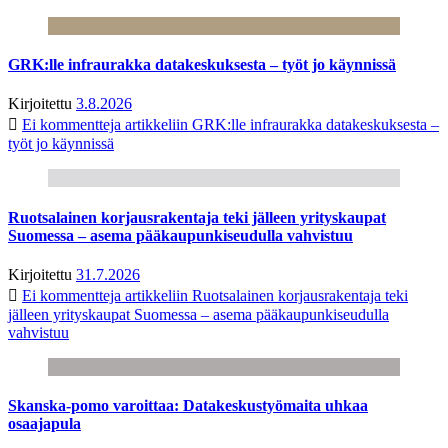
GRK:lle infraurakka datakeskuksesta – työt jo käynnissä
Kirjoitettu
3.8.2026
Ei kommentteja
artikkeliin GRK:lle infraurakka datakeskuksesta –
työt jo käynnissä
Ruotsalainen korjausrakentaja teki jälleen yrityskaupat
Suomessa – asema pääkaupunkiseudulla vahvistuu
Kirjoitettu
31.7.2026
Ei kommentteja
artikkeliin Ruotsalainen korjausrakentaja teki
jälleen yrityskaupat Suomessa – asema pääkaupunkiseudulla
vahvistuu
Skanska-pomo varoittaa: Datakeskustyömaita uhkaa
osaajapula