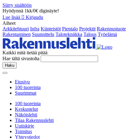
Siirry sisältöön
Hyödynnä 1kk/0€ diginäyte!
Lue lisää
Kirjaudu
Aiheet
Arkkitehtuuri
Infra
Kiinteistöt
Pientalo
Projektit
Rakennustuote
Rakentaminen
Suunnittelu
Talotekniikka
Talous
Työelämä
Kaikki mitä tietää pitää
Hae tältä sivustolta
Haku
Etusivu
100 tuoreinta
Suurimmat
100 tuoreinta
Keskustelut
Näköislehti
Tilaa Rakennuslehti
Uutiskirje
Toimitus
Yhteystiedot