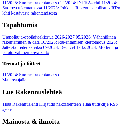
11/2025: Suomea rakentamassa
12/2024: INFRA-lehti
11/2024:
Suomea rakentamassa
11/2023: Jokka − Rakennusteollisuus RT:n
lehti kestävästä rakentamisesta
Tapahtumia
Urapolkuja-oppilaitoskiertue 2026-2027
05/2026: Vähähiilinen
rakentaminen & data
10/2025: Rakentamisen kiertotalous 2025:
Jätteistä materiaaleiksi
09/2024: Recticel Talks 2024: Moderni ja
paloturvallinen loiva katto
Teemat ja liitteet
11/2024: Suomea rakentamassa
Mainostajalle
Lue Rakennuslehteä
Tilaa Rakennuslehti
Kirjaudu näköislehteen
Tilaa uutiskirje
RSS-
syöte
Mainosta & ilmoita