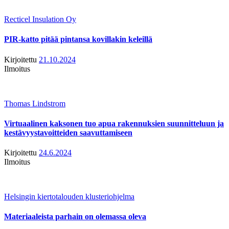
Recticel Insulation Oy
PIR-katto pitää pintansa kovillakin keleillä
Kirjoitettu
21.10.2024
Ilmoitus
Thomas Lindstrom
Virtuaalinen kaksonen tuo apua rakennuksien suunnitteluun ja
kestävyystavoitteiden saavuttamiseen
Kirjoitettu
24.6.2024
Ilmoitus
Helsingin kiertotalouden klusteriohjelma
Materiaaleista parhain on olemassa oleva