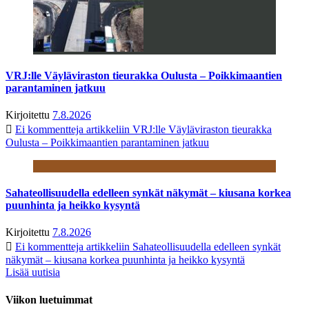
VRJ:lle Väyläviraston tieurakka Oulusta – Poikkimaantien
parantaminen jatkuu
Kirjoitettu
7.8.2026
Ei kommentteja
artikkeliin VRJ:lle Väyläviraston tieurakka
Oulusta – Poikkimaantien parantaminen jatkuu
Sahateollisuudella edelleen synkät näkymät – kiusana korkea
puunhinta ja heikko kysyntä
Kirjoitettu
7.8.2026
Ei kommentteja
artikkeliin Sahateollisuudella edelleen synkät
näkymät – kiusana korkea puunhinta ja heikko kysyntä
Lisää uutisia
Viikon luetuimmat