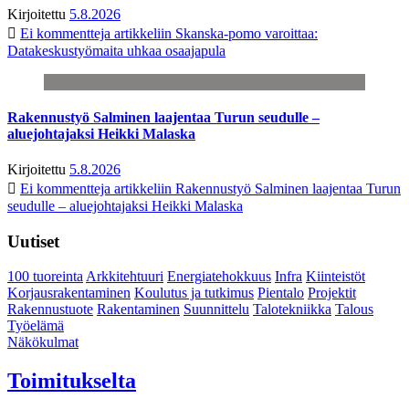
Kirjoitettu
5.8.2026
Ei kommentteja
artikkeliin Skanska-pomo varoittaa:
Datakeskustyömaita uhkaa osaajapula
Rakennustyö Salminen laajentaa Turun seudulle –
aluejohtajaksi Heikki Malaska
Kirjoitettu
5.8.2026
Ei kommentteja
artikkeliin Rakennustyö Salminen laajentaa Turun
seudulle – aluejohtajaksi Heikki Malaska
Uutiset
100 tuoreinta
Arkkitehtuuri
Energiatehokkuus
Infra
Kiinteistöt
Korjausrakentaminen
Koulutus ja tutkimus
Pientalo
Projektit
Rakennustuote
Rakentaminen
Suunnittelu
Talotekniikka
Talous
Työelämä
Näkökulmat
Toimitukselta