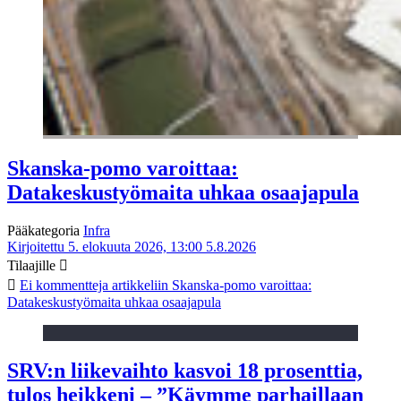
Skanska-pomo varoittaa:
Datakeskustyömaita uhkaa osaajapula
Pääkategoria
Infra
Kirjoitettu 5. elokuuta 2026, 13:00
5.8.2026
Tilaajille
Ei kommentteja
artikkeliin Skanska-pomo varoittaa:
Datakeskustyömaita uhkaa osaajapula
SRV:n liikevaihto kasvoi 18 prosenttia,
tulos heikkeni – ”Käymme parhaillaan