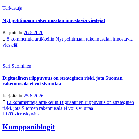
Tarkastaja
Nyt pohtimaan rakennusalan innostavia viestejä!
Kirjoitettu
26.6.2026
8 kommenttia
artikkeliin Nyt pohtimaan rakennusalan innostavia
viestejä!
Sari Suominen
Digitaalinen riippuvuus on strateginen riski, jota Suomen
rakennusala ei voi sivuuttaa
Kirjoitettu
25.6.2026
Ei kommentteja
artikkeliin Digitaalinen riippuvuus on strateginen
riski, jota Suomen rakennusala ei voi sivuuttaa
Lisää vieraskynästä
Kumppaniblogit