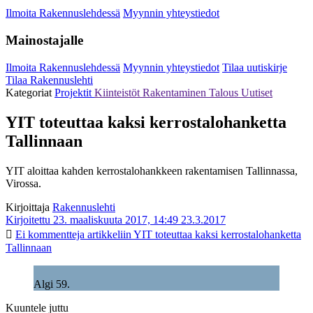
Ilmoita Rakennuslehdessä
Myynnin yhteystiedot
Mainostajalle
Ilmoita Rakennuslehdessä
Myynnin yhteystiedot
Tilaa uutiskirje
Tilaa Rakennuslehti
Kategoriat
Projektit
Kiinteistöt
Rakentaminen
Talous
Uutiset
YIT toteuttaa kaksi kerrostalohanketta
Tallinnaan
YIT aloittaa kahden kerrostalohankkeen rakentamisen Tallinnassa,
Virossa.
Kirjoittaja
Rakennuslehti
Kirjoitettu 23. maaliskuuta 2017, 14:49
23.3.2017
Ei kommentteja
artikkeliin YIT toteuttaa kaksi kerrostalohanketta
Tallinnaan
Algi 59.
Kuuntele juttu