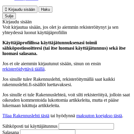
Kirjaudu sisään
Haku
Sulje
Kirjaudu sisään
Voit kirjautua sisään, jos olet jo aiemmin rekisteröitynyt ja sen
yhteydessä luonut käyttäjäprofiilin
Käyttäjäprofiilissa käyttäjätunnuksenasi toimii
sähköpostiosoitteesi (tai itse luomasi käyttäjätunnus) sekä itse
luomasi salasana.
Jos et ole aiemmin kirjautunut sisään, sinun on ensin
rekisteröidyttävä täällä
.
Jos sinulle tulee Rakennuslehti, rekisteröitymällä saat kaikki
rakennuslehti.fi-sisällöt luettavaksesi.
Jos sinulle ei tule Rakennuslehteä, voit silti rekisteröityä, jolloin saat
oikeuden kommentoida lukottomia artikkeleita, mutta et pääse
lukemaan lukittuja artikkeleita.
Tilaa Rakennuslehti tästä
tai hyödynnä
maksuton koejakso tästä
.
Sähköposti tai käyttäjätunnus
Salasana