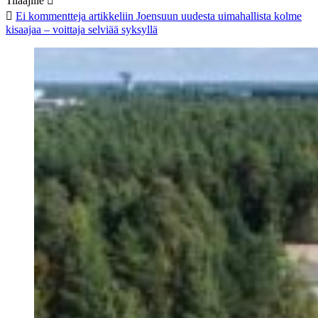
Tilaajille
Ei kommentteja
artikkeliin Joensuun uudesta uimahallista kolme
kisaajaa – voittaja selviää syksyllä