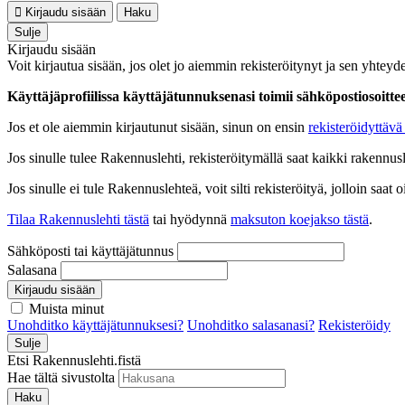
Kirjaudu sisään
Haku
Sulje
Kirjaudu sisään
Voit kirjautua sisään, jos olet jo aiemmin rekisteröitynyt ja sen yhteyde
Käyttäjäprofiilissa käyttäjätunnuksenasi toimii sähköpostiosoittees
Jos et ole aiemmin kirjautunut sisään, sinun on ensin
rekisteröidyttävä 
Jos sinulle tulee Rakennuslehti, rekisteröitymällä saat kaikki rakennusle
Jos sinulle ei tule Rakennuslehteä, voit silti rekisteröityä, jolloin sa
Tilaa Rakennuslehti tästä
tai hyödynnä
maksuton koejakso tästä
.
Sähköposti tai käyttäjätunnus
Salasana
Kirjaudu sisään
Muista minut
Unohditko käyttäjätunnuksesi?
Unohditko salasanasi?
Rekisteröidy
Sulje
Etsi Rakennuslehti.fistä
Hae tältä sivustolta
Haku