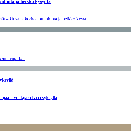
unhinta ja heikko kysyntä
ymät – kiusana korkea puunhinta ja heikko kysyntä
ävän tienpidon
yksyllä
ajaa – voittaja selviää syksyllä