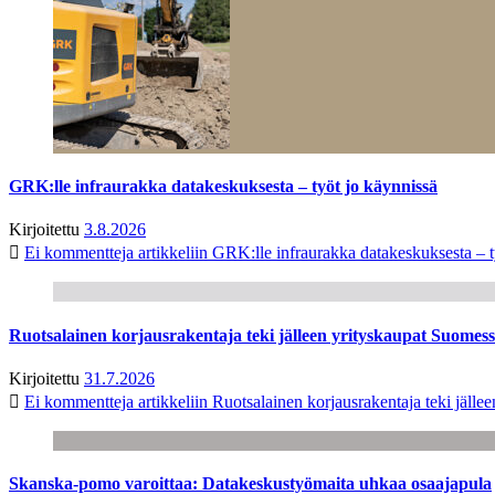
GRK:lle infraurakka datakeskuksesta – työt jo käynnissä
Kirjoitettu
3.8.2026
Ei kommentteja
artikkeliin GRK:lle infraurakka datakeskuksesta – t
Ruotsalainen korjausrakentaja teki jälleen yrityskaupat Suome
Kirjoitettu
31.7.2026
Ei kommentteja
artikkeliin Ruotsalainen korjausrakentaja teki jäl
Skanska-pomo varoittaa: Datakeskustyömaita uhkaa osaajapula