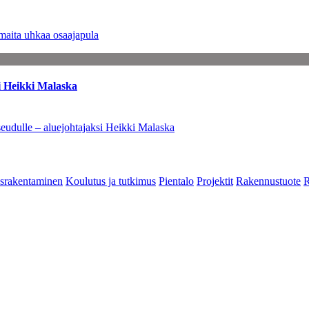
maita uhkaa osaajapula
i Heikki Malaska
eudulle – aluejohtajaksi Heikki Malaska
srakentaminen
Koulutus ja tutkimus
Pientalo
Projektit
Rakennustuote
R