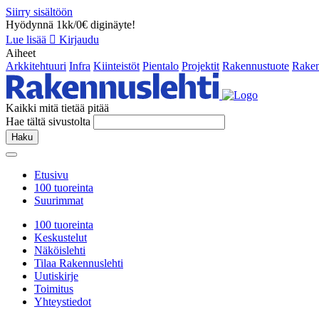
Siirry sisältöön
Hyödynnä 1kk/0€ diginäyte!
Lue lisää
Kirjaudu
Aiheet
Arkkitehtuuri
Infra
Kiinteistöt
Pientalo
Projektit
Rakennustuote
Raken
Kaikki mitä tietää pitää
Hae tältä sivustolta
Haku
Etusivu
100 tuoreinta
Suurimmat
100 tuoreinta
Keskustelut
Näköislehti
Tilaa Rakennuslehti
Uutiskirje
Toimitus
Yhteystiedot