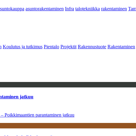
asuntokauppa
asuntorakentaminen
Infra
talotekniikka
rakentaminen
Tam
n
Koulutus ja tutkimus
Pientalo
Projektit
Rakennustuote
Rakentaminen
antaminen jatkuu
a – Poikkimaantien parantaminen jatkuu