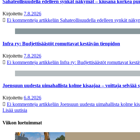
Sahateollisuudella edelleen synkät näkymät – kiusana korkea pu
Kirjoitettu
7.8.2026
Ei kommentteja
artikkeliin Sahateollisuudella edelleen synkät näk
Infra ry: Budjettisäästöt romuttavat kestävän tienpidon
Kirjoitettu
7.8.2026
Ei kommentteja
artikkeliin Infra ry: Budjettisäästöt romuttavat kest
Joensuun uudesta uimahallista kolme kisaajaa – voittaja selviää s
Kirjoitettu
6.8.2026
Ei kommentteja
artikkeliin Joensuun uudesta uimahallista kolme kisa
Lisää uutisia
Viikon luetuimmat