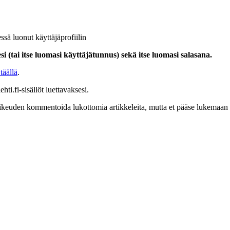
ssä luonut käyttäjäprofiilin
i (tai itse luomasi käyttäjätunnus) sekä itse luomasi salasana.
täällä
.
hti.fi-sisällöt luettavaksesi.
at oikeuden kommentoida lukottomia artikkeleita, mutta et pääse lukemaan l