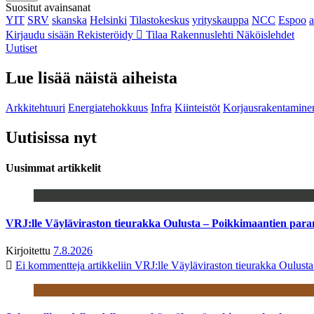
Suositut avainsanat
YIT
SRV
skanska
Helsinki
Tilastokeskus
yrityskauppa
NCC
Espoo
Kirjaudu sisään
Rekisteröidy
Tilaa Rakennuslehti
Näköislehdet
Uutiset
Lue lisää näistä aiheista
Arkkitehtuuri
Energiatehokkuus
Infra
Kiinteistöt
Korjausrakentamine
Uutisissa nyt
Uusimmat artikkelit
VRJ:lle Väyläviraston tieurakka Oulusta – Poikkimaantien par
Kirjoitettu
7.8.2026
Ei kommentteja
artikkeliin VRJ:lle Väyläviraston tieurakka Oulust