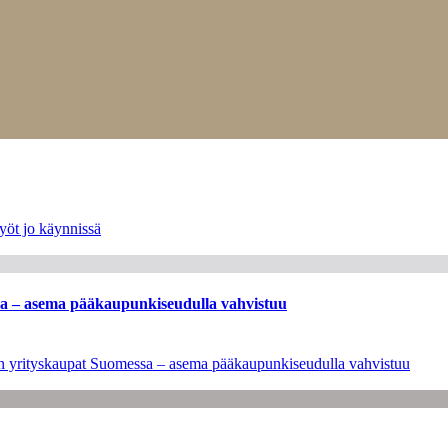
yöt jo käynnissä
ssa – asema pääkaupunkiseudulla vahvistuu
leen yrityskaupat Suomessa – asema pääkaupunkiseudulla vahvistuu