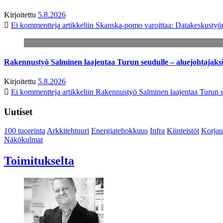
Kirjoitettu
5.8.2026
Ei kommentteja
artikkeliin Skanska-pomo varoittaa: Datakeskustyö
Rakennustyö Salminen laajentaa Turun seudulle – aluejohtajaks
Kirjoitettu
5.8.2026
Ei kommentteja
artikkeliin Rakennustyö Salminen laajentaa Turun s
Uutiset
100 tuoreinta
Arkkitehtuuri
Energiatehokkuus
Infra
Kiinteistöt
Korjau
Näkökulmat
Toimitukselta