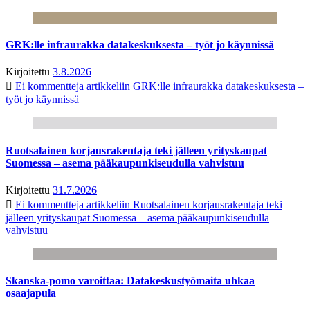
GRK:lle infraurakka datakeskuksesta – työt jo käynnissä
Kirjoitettu
3.8.2026
Ei kommentteja
artikkeliin GRK:lle infraurakka datakeskuksesta –
työt jo käynnissä
Ruotsalainen korjausrakentaja teki jälleen yrityskaupat
Suomessa – asema pääkaupunkiseudulla vahvistuu
Kirjoitettu
31.7.2026
Ei kommentteja
artikkeliin Ruotsalainen korjausrakentaja teki
jälleen yrityskaupat Suomessa – asema pääkaupunkiseudulla
vahvistuu
Skanska-pomo varoittaa: Datakeskustyömaita uhkaa
osaajapula