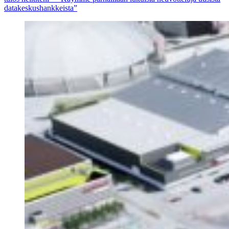
datakeskushankkeista”