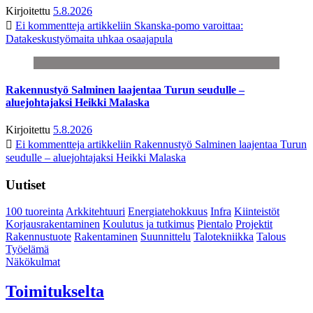
Kirjoitettu
5.8.2026
Ei kommentteja
artikkeliin Skanska-pomo varoittaa:
Datakeskustyömaita uhkaa osaajapula
Rakennustyö Salminen laajentaa Turun seudulle –
aluejohtajaksi Heikki Malaska
Kirjoitettu
5.8.2026
Ei kommentteja
artikkeliin Rakennustyö Salminen laajentaa Turun
seudulle – aluejohtajaksi Heikki Malaska
Uutiset
100 tuoreinta
Arkkitehtuuri
Energiatehokkuus
Infra
Kiinteistöt
Korjausrakentaminen
Koulutus ja tutkimus
Pientalo
Projektit
Rakennustuote
Rakentaminen
Suunnittelu
Talotekniikka
Talous
Työelämä
Näkökulmat
Toimitukselta