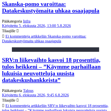
Skanska-pomo varoittaa:
Datakeskustyömaita uhkaa osaajapula
Pääkategoria
Infra
Kirjoitettu 5. elokuuta 2026, 13:00
5.8.2026
Tilaajille
Ei kommentteja
artikkeliin Skanska-pomo varoittaa:
Datakeskustyömaita uhkaa osaajapula
SRV:n liikevaihto kasvoi 18 prosenttia,
tulos heikkeni – ”Käymme parhaillaan
lukuisia neuvotteluja uusista
datakeskushankkeista”
Pääkategoria
Talous
Kirjoitettu 6. elokuuta 2026, 9:45
6.8.2026
Tilaajille
Ei kommentteja
artikkeliin SRV:n liikevaihto kasvoi 18 prosenttia,
tulos heikkeni – ”Käymme parhaillaan lukuisia neuvotteluja uusista