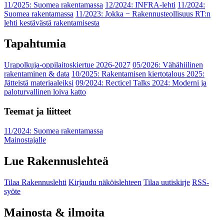
11/2025: Suomea rakentamassa
12/2024: INFRA-lehti
11/2024:
Suomea rakentamassa
11/2023: Jokka − Rakennusteollisuus RT:n
lehti kestävästä rakentamisesta
Tapahtumia
Urapolkuja-oppilaitoskiertue 2026-2027
05/2026: Vähähiilinen
rakentaminen & data
10/2025: Rakentamisen kiertotalous 2025:
Jätteistä materiaaleiksi
09/2024: Recticel Talks 2024: Moderni ja
paloturvallinen loiva katto
Teemat ja liitteet
11/2024: Suomea rakentamassa
Mainostajalle
Lue Rakennuslehteä
Tilaa Rakennuslehti
Kirjaudu näköislehteen
Tilaa uutiskirje
RSS-
syöte
Mainosta & ilmoita