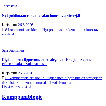
Tarkastaja
Nyt pohtimaan rakennusalan innostavia viestejä!
Kirjoitettu
26.6.2026
8 kommenttia
artikkeliin Nyt pohtimaan rakennusalan innostavia
viestejä!
Sari Suominen
Digitaalinen riippuvuus on strateginen riski, jota Suomen
rakennusala ei voi sivuuttaa
Kirjoitettu
25.6.2026
Ei kommentteja
artikkeliin Digitaalinen riippuvuus on strateginen
riski, jota Suomen rakennusala ei voi sivuuttaa
Lisää vieraskynästä
Kumppaniblogit