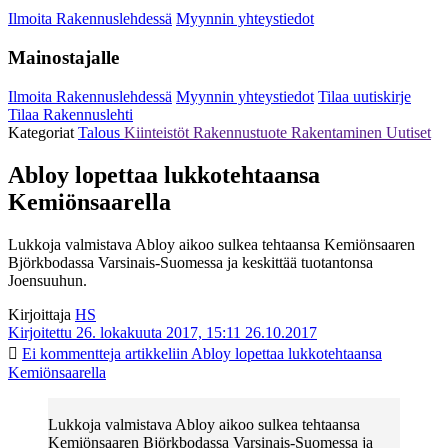
Ilmoita Rakennuslehdessä
Myynnin yhteystiedot
Mainostajalle
Ilmoita Rakennuslehdessä
Myynnin yhteystiedot
Tilaa uutiskirje
Tilaa Rakennuslehti
Kategoriat
Talous
Kiinteistöt
Rakennustuote
Rakentaminen
Uutiset
Abloy lopettaa lukkotehtaansa
Kemiönsaarella
Lukkoja valmistava Abloy aikoo sulkea tehtaansa Kemiönsaaren
Björkbodassa Varsinais-Suomessa ja keskittää tuotantonsa
Joensuuhun.
Kirjoittaja
HS
Kirjoitettu 26. lokakuuta 2017, 15:11
26.10.2017
Ei kommentteja
artikkeliin Abloy lopettaa lukkotehtaansa
Kemiönsaarella
Lukkoja valmistava Abloy aikoo sulkea tehtaansa
Kemiönsaaren Björkbodassa Varsinais-Suomessa ja