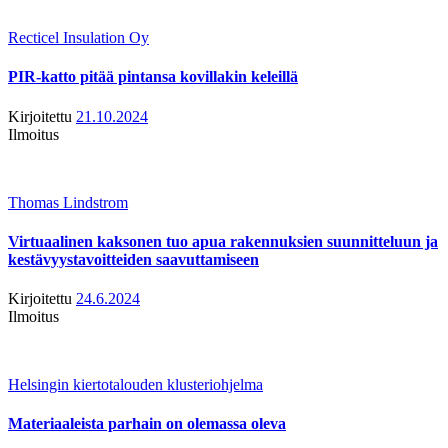
Recticel Insulation Oy
PIR-katto pitää pintansa kovillakin keleillä
Kirjoitettu
21.10.2024
Ilmoitus
Thomas Lindstrom
Virtuaalinen kaksonen tuo apua rakennuksien suunnitteluun ja
kestävyystavoitteiden saavuttamiseen
Kirjoitettu
24.6.2024
Ilmoitus
Helsingin kiertotalouden klusteriohjelma
Materiaaleista parhain on olemassa oleva