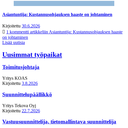
Asiantuntija: Kustannusohjauksen haaste on johtaminen
Kirjoitettu
30.6.2026
1 kommentti
artikkeliin Asiantuntija: Kustannusohjauksen haaste
on johtaminen
Lisää uutisia
Uusimmat työpaikat
Toimitusjohtaja
Yritys
KOAS
Kirjoitettu
3.8.2026
Suunnittelupäällikkö
Yritys
Tekova Oyj
Kirjoitettu
22.7.2026
Vastuusuunnittelija, tietomallintava suunnittelija