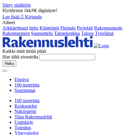
Siirry sisältöön
Hyödynnä 1kk/0€ diginäyte!
Lue lisää
Kirjaudu
Aiheet
Arkkitehtuuri
Infra
Kiinteistöt
Pientalo
Projektit
Rakennustuote
Rakentaminen
Suunnittelu
Talotekniikka
Talous
Työelämä
Kaikki mitä tietää pitää
Hae tältä sivustolta
Haku
Etusivu
100 tuoreinta
Suurimmat
100 tuoreinta
Keskustelut
Näköislehti
Tilaa Rakennuslehti
Uutiskirje
Toimitus
Yhteystiedot