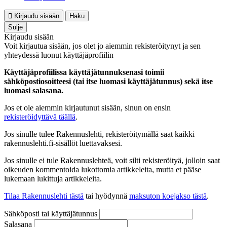
Kirjaudu sisään
Haku
Sulje
Kirjaudu sisään
Voit kirjautua sisään, jos olet jo aiemmin rekisteröitynyt ja sen
yhteydessä luonut käyttäjäprofiilin
Käyttäjäprofiilissa käyttäjätunnuksenasi toimii
sähköpostiosoitteesi (tai itse luomasi käyttäjätunnus) sekä itse
luomasi salasana.
Jos et ole aiemmin kirjautunut sisään, sinun on ensin
rekisteröidyttävä täällä
.
Jos sinulle tulee Rakennuslehti, rekisteröitymällä saat kaikki
rakennuslehti.fi-sisällöt luettavaksesi.
Jos sinulle ei tule Rakennuslehteä, voit silti rekisteröityä, jolloin saat
oikeuden kommentoida lukottomia artikkeleita, mutta et pääse
lukemaan lukittuja artikkeleita.
Tilaa Rakennuslehti tästä
tai hyödynnä
maksuton koejakso tästä
.
Sähköposti tai käyttäjätunnus
Salasana