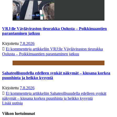
VRJ:lle Väyläviraston tieurakka Oulusta – Poikkimaantien
parantaminen jatkuu
Kirjoitettu
7.8.2026
Ei kommentteja
artikkeliin VRJ:lle Väyläviraston tieurakka
Oulusta – Poikkimaantien parantaminen jatkuu
Sahateollisuudella edelleen synkät näkymät – kiusana korkea
puunhinta ja heikko kysyntä
Kirjoitettu
7.8.2026
Ei kommentteja
artikkeliin Sahateollisuudella edelleen synkät
näkymät – kiusana korkea puunhinta ja heikko kysyntä
Lisää uutisia
Viikon luetuimmat