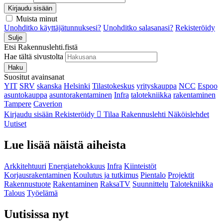
Kirjaudu sisään
Muista minut
Unohditko käyttäjätunnuksesi?
Unohditko salasanasi?
Rekisteröidy
Sulje
Etsi Rakennuslehti.fistä
Hae tältä sivustolta
Haku
Suositut avainsanat
YIT
SRV
skanska
Helsinki
Tilastokeskus
yrityskauppa
NCC
Espoo
asuntokauppa
asuntorakentaminen
Infra
talotekniikka
rakentaminen
Tampere
Caverion
Kirjaudu sisään
Rekisteröidy
Tilaa Rakennuslehti
Näköislehdet
Uutiset
Lue lisää näistä aiheista
Arkkitehtuuri
Energiatehokkuus
Infra
Kiinteistöt
Korjausrakentaminen
Koulutus ja tutkimus
Pientalo
Projektit
Rakennustuote
Rakentaminen
RaksaTV
Suunnittelu
Talotekniikka
Talous
Työelämä
Uutisissa nyt