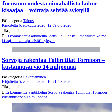
Joensuun uudesta uimahallista kolme
kisaajaa – voittaja selviää syksyllä
Pääkategoria
Talous
Kirjoitettu 6. elokuuta 2026, 12:59
6.8.2026
Tilaajille
Ei kommentteja
artikkeliin Joensuun uudesta uimahallista kolme
kisaajaa – voittaja selviää syksyllä
Sorvoja rakentaa Tullin tilat Tornioon –
kustannusarvio 14 miljoonaa
Pääkategoria
Rakentaminen
Kirjoitettu 5. elokuuta 2026, 10:21
5.8.2026
Tilaajille
Ei kommentteja
artikkeliin Sorvoja rakentaa Tullin tilat Tornioon –
kustannusarvio 14 miljoonaa