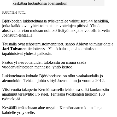
keskittää tuotantonsa Joensuuhun.
Kuuntele juttu
Björkbodan lukkotehtaassa työskentelee vakituisesti 44 henkilöä,
jotka kaikki ovat yhteistoimintaneuvottelujen piirissä. Yhtiön
alustavan arvion mukaan noin 30 lisätyöntekijälle voi olla tarvetta
Joensuun-tehtaalla.
Taustalla ovat tehostamistoimenpiteet, sanoo Abloyn toimitusjohtaja
Jari Toivanen
tiedotteessa. Yhtiö haluaa, että toimitukset
tapahtuisivat yhdestä paikasta.
Päätös yt-neuvotteluiden tuloksesta on määrä saada
vuodenvaihteeseen mennessä, yhtiö kertoo.
Lukkotehtaan kohtalo Björkbodassa on ollut vaakalaudalla jo
aiemminkin. Tehtaan johto siirtyi Joensuuhun jo vuonna 2012.
Viisi vuotta takaperin Kemiönsaarella tehtaansa sulki konkurssiin
ajautunut teräsyhtiö FNsteel. Tehtaalla työskenteli tuolloin 180
työntekijää.
Keväällä terästehtaan alue myytiin Kemiönsaaren kunnalle ja
kahdelle yritykselle.