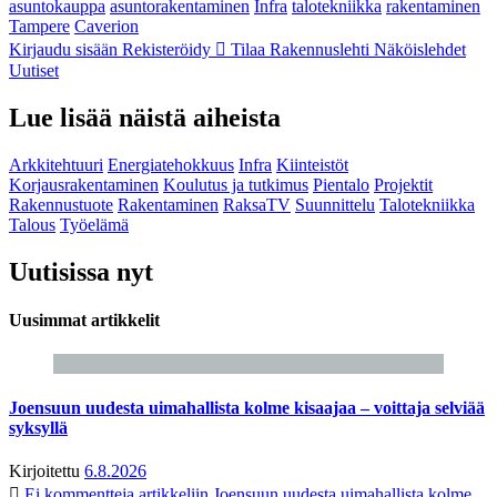
asuntokauppa
asuntorakentaminen
Infra
talotekniikka
rakentaminen
Tampere
Caverion
Kirjaudu sisään
Rekisteröidy
Tilaa Rakennuslehti
Näköislehdet
Uutiset
Lue lisää näistä aiheista
Arkkitehtuuri
Energiatehokkuus
Infra
Kiinteistöt
Korjausrakentaminen
Koulutus ja tutkimus
Pientalo
Projektit
Rakennustuote
Rakentaminen
RaksaTV
Suunnittelu
Talotekniikka
Talous
Työelämä
Uutisissa nyt
Uusimmat artikkelit
Joensuun uudesta uimahallista kolme kisaajaa – voittaja selviää
syksyllä
Kirjoitettu
6.8.2026
Ei kommentteja
artikkeliin Joensuun uudesta uimahallista kolme