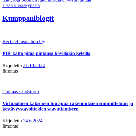
Lisää vieraskynästä
Kumppaniblogit
Recticel Insulation Oy
PIR-katto pitää pintansa kovillakin keleillä
Kirjoitettu
21.10.2024
Ilmoitus
Thomas Lindstrom
Virtuaalinen kaksonen tuo apua rakennuksien suunnitteluun ja
kestävyystavoitteiden saavuttamiseen
Kirjoitettu
24.6.2024
Ilmoitus