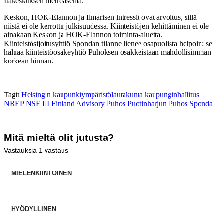
Itäkeskuksen metroasema.
Keskon, HOK-Elannon ja Ilmarisen intressit ovat arvoitus, sillä
niistä ei ole kerrottu julkisuudessa. Kiinteistöjen kehittäminen ei ole
ainakaan Keskon ja HOK-Elannon toiminta-aluetta.
Kiinteistösijoitusyhtiö Spondan tilanne lienee osapuolista helpoin: se
haluaa kiinteistöosakeyhtiö Puhoksen osakkeistaan mahdollisimman
korkean hinnan.
Tagit
Helsingin kaupunkiympäristölautakunta
kaupunginhallitus
NREP
NSF III Finland Advisory
Puhos
Puotinharjun Puhos
Sponda
Mitä mieltä olit jutusta?
Vastauksia
1
vastaus
MIELENKIINTOINEN
HYÖDYLLINEN