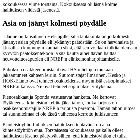
kokouksessa viime torstaina. Kokouksessa oli läsnä kolme
hallituksen viidestä jäsenestä.
Asia on jäänyt kolmesti pöydälle
Tilanne on kiusallinen Helsingille, sillä lautakunta on jo kolmesti
jättänyt asian pöydälle eli lykännyt päätöstään. Se on harvinaista ja
kiusallista kaupungin kannalta siksi, että sen voidaan tulkita olemaan
kyvytön päätöksentekoon ja sitä kautta aiheuttavan haittaa
neuvotteluosapuolen eli NREP:n elinkeinonharjoittamiselle.
Puhoksen osakkeenomistajat ovat HS:n tietojen mukaan
jakaantuneet kahteen leiriin. Suuromistajat Ilmarinen, Kesko ja
HOK-Elanto ovat tehneet osakkeidensa myynnistä esisopimukset
NREP:n kanssa. Ne ovat tehneet sopimukset yrityksinä.
Pienosakkaat ja Sponda vastustavat hanketta. Ne kertovat
löytäneensä kiinteistön kehittäjäksi tahon, jonka tarjous on
osakkeenomistajille NREP:n tarjousta parempi. Tämän tahon nimeä
tai suunnitelmaa ei ole tässä vaiheessa kerrottu julkisuuteen.
Kiinteistöyhtiö Puhoksen hallituksen tehtävänä on ajaa
kiinteistöyhtiön etua. Torstaisessa kokouksessa paikalla olleet
hallituksen jäsenet päätyivät siihen, että kiinteistöyhtiön ei tulisi