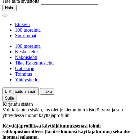
Hae tältä sivustolta
Haku
Etusivu
100 tuoreinta
Suurimmat
100 tuoreinta
Keskustelut
Näköislehti
Tilaa Rakennuslehti
Uutiskirje
Toimitus
Yhteystiedot
Kirjaudu sisään
Haku
Sulje
Kirjaudu sisään
Voit kirjautua sisään, jos olet jo aiemmin rekisteröitynyt ja sen
yhteydessä luonut käyttäjäprofiilin
Käyttäjäprofiilissa käyttäjätunnuksenasi toimii
sähköpostiosoitteesi (tai itse luomasi käyttäjätunnus) sekä itse
luomasi salasana.