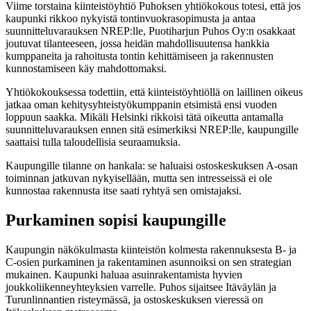
Viime torstaina kiinteistöyhtiö Puhoksen yhtiökokous totesi, että jos
kaupunki rikkoo nykyistä tontinvuokrasopimusta ja antaa
suunnitteluvarauksen NREP:lle, Puotiharjun Puhos Oy:n osakkaat
joutuvat tilanteeseen, jossa heidän mahdollisuutensa hankkia
kumppaneita ja rahoitusta tontin kehittämiseen ja rakennusten
kunnostamiseen käy mahdottomaksi.
Yhtiökokouksessa todettiin, että kiinteistöyhtiöllä on laillinen oikeus
jatkaa oman kehitysyhteistyökumppanin etsimistä ensi vuoden
loppuun saakka. Mikäli Helsinki rikkoisi tätä oikeutta antamalla
suunnitteluvarauksen ennen sitä esimerkiksi NREP:lle, kaupungille
saattaisi tulla taloudellisia seuraamuksia.
Kaupungille tilanne on hankala: se haluaisi ostoskeskuksen A-osan
toiminnan jatkuvan nykyisellään, mutta sen intresseissä ei ole
kunnostaa rakennusta itse saati ryhtyä sen omistajaksi.
Purkaminen sopisi kaupungille
Kaupungin näkökulmasta kiinteistön kolmesta rakennuksesta B- ja
C-osien purkaminen ja rakentaminen asunnoiksi on sen strategian
mukainen. Kaupunki haluaa asuinrakentamista hyvien
joukkoliikenneyhteyksien varrelle. Puhos sijaitsee Itäväylän ja
Turunlinnantien risteymässä, ja ostoskeskuksen vieressä on