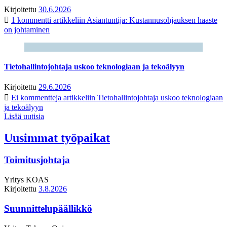
Kirjoitettu
30.6.2026
1 kommentti
artikkeliin Asiantuntija: Kustannusohjauksen haaste
on johtaminen
Tietohallintojohtaja uskoo teknologiaan ja tekoälyyn
Kirjoitettu
29.6.2026
Ei kommentteja
artikkeliin Tietohallintojohtaja uskoo teknologiaan
ja tekoälyyn
Lisää uutisia
Uusimmat työpaikat
Toimitusjohtaja
Yritys
KOAS
Kirjoitettu
3.8.2026
Suunnittelupäällikkö