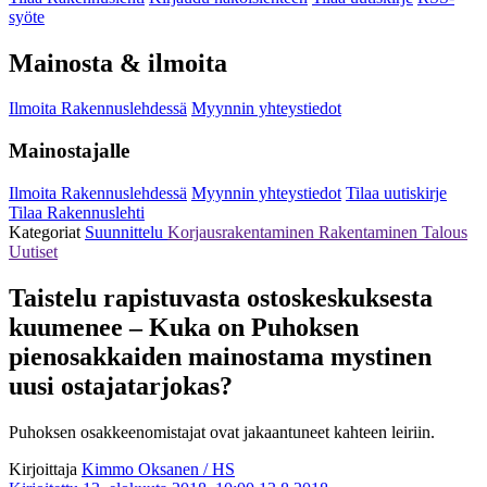
syöte
Mainosta & ilmoita
Ilmoita Rakennuslehdessä
Myynnin yhteystiedot
Mainostajalle
Ilmoita Rakennuslehdessä
Myynnin yhteystiedot
Tilaa uutiskirje
Tilaa Rakennuslehti
Kategoriat
Suunnittelu
Korjausrakentaminen
Rakentaminen
Talous
Uutiset
Taistelu rapistuvasta ostoskeskuksesta
kuumenee – Kuka on Puhoksen
pienosakkaiden mainostama mystinen
uusi ostajatarjokas?
Puhoksen osakkeenomistajat ovat jakaantuneet kahteen leiriin.
Kirjoittaja
Kimmo Oksanen / HS