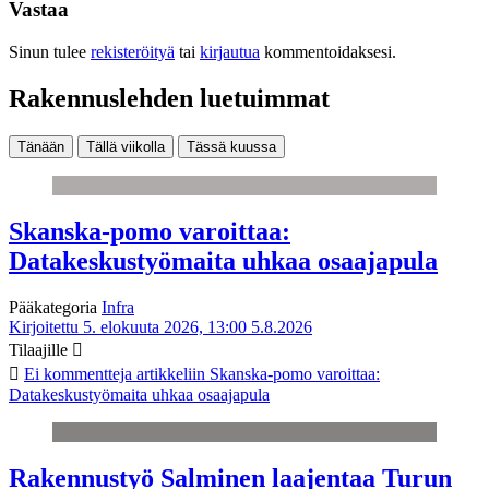
Vastaa
Sinun tulee
rekisteröityä
tai
kirjautua
kommentoidaksesi.
Rakennuslehden luetuimmat
Tänään
Tällä viikolla
Tässä kuussa
Skanska-pomo varoittaa:
Datakeskustyömaita uhkaa osaajapula
Pääkategoria
Infra
Kirjoitettu 5. elokuuta 2026, 13:00
5.8.2026
Tilaajille
Ei kommentteja
artikkeliin Skanska-pomo varoittaa:
Datakeskustyömaita uhkaa osaajapula
Rakennustyö Salminen laajentaa Turun