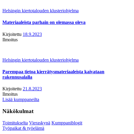
Helsingin kiertotalouden klusteriohjelma
Materiaaleista parhain on olemassa oleva
Kirjoitettu
18.9.2023
Ilmoitus
Helsingin kiertotalouden klusteriohjelma
Parempaa tietoa kierrätysmateriaaleista kaivataan
rakennusalalla
Kirjoitettu
21.8.2023
Ilmoitus
Lisää kumppaneilta
Näkökulmat
Toimitukselta
Vieraskynä
Kumppaniblogit
Työpaikat & työelämä