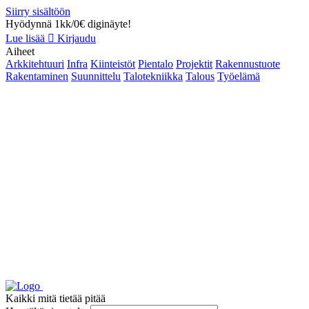
Siirry sisältöön
Hyödynnä 1kk/0€ diginäyte!
Lue lisää
Kirjaudu
Aiheet
Arkkitehtuuri
Infra
Kiinteistöt
Pientalo
Projektit
Rakennustuote
Rakentaminen
Suunnittelu
Talotekniikka
Talous
Työelämä
Kaikki mitä tietää pitää