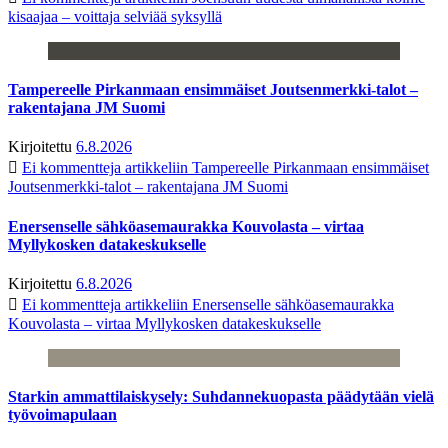
kisaajaa – voittaja selviää syksyllä
Tampereelle Pirkanmaan ensimmäiset Joutsenmerkki-talot –
rakentajana JM Suomi
Kirjoitettu
6.8.2026
Ei kommentteja
artikkeliin Tampereelle Pirkanmaan ensimmäiset
Joutsenmerkki-talot – rakentajana JM Suomi
Enersenselle sähköasemaurakka Kouvolasta – virtaa
Myllykosken datakeskukselle
Kirjoitettu
6.8.2026
Ei kommentteja
artikkeliin Enersenselle sähköasemaurakka
Kouvolasta – virtaa Myllykosken datakeskukselle
Starkin ammattilaiskysely: Suhdannekuopasta päädytään vielä
työvoimapulaan