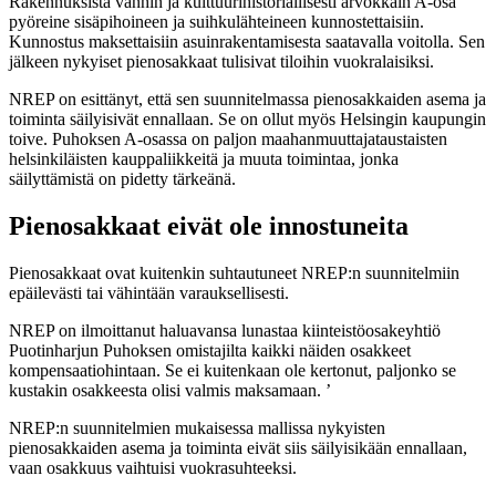
Rakennuksista vanhin ja kulttuurihistoriallisesti arvokkain A-osa
pyöreine sisäpihoineen ja suihkulähteineen kunnostettaisiin.
Kunnostus maksettaisiin asuinrakentamisesta saatavalla voitolla. Sen
jälkeen nykyiset pienosakkaat tulisivat tiloihin vuokralaisiksi.
NREP on esittänyt, että sen suunnitelmassa pienosakkaiden asema ja
toiminta säilyisivät ennallaan. Se on ollut myös Helsingin kaupungin
toive. Puhoksen A-osassa on paljon maahanmuuttajataustaisten
helsinkiläisten kauppaliikkeitä ja muuta toimintaa, jonka
säilyttämistä on pidetty tärkeänä.
Pienosakkaat eivät ole innostuneita
Pienosakkaat ovat kuitenkin suhtautuneet NREP:n suunnitelmiin
epäilevästi tai vähintään varauksellisesti.
NREP on ilmoittanut haluavansa lunastaa kiinteistöosakeyhtiö
Puotinharjun Puhoksen omistajilta kaikki näiden osakkeet
kompensaatiohintaan. Se ei kuitenkaan ole kertonut, paljonko se
kustakin osakkeesta olisi valmis maksamaan. ’
NREP:n suunnitelmien mukaisessa mallissa nykyisten
pienosakkaiden asema ja toiminta eivät siis säilyisikään ennallaan,
vaan osakkuus vaihtuisi vuokrasuhteeksi.