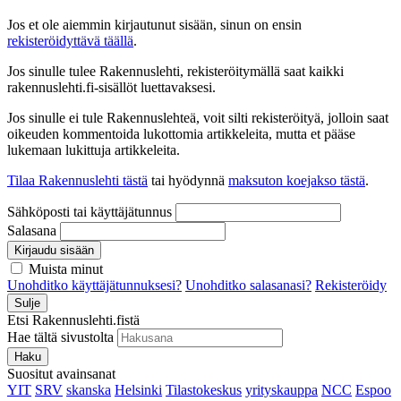
Jos et ole aiemmin kirjautunut sisään, sinun on ensin
rekisteröidyttävä täällä
.
Jos sinulle tulee Rakennuslehti, rekisteröitymällä saat kaikki
rakennuslehti.fi-sisällöt luettavaksesi.
Jos sinulle ei tule Rakennuslehteä, voit silti rekisteröityä, jolloin saat
oikeuden kommentoida lukottomia artikkeleita, mutta et pääse
lukemaan lukittuja artikkeleita.
Tilaa Rakennuslehti tästä
tai hyödynnä
maksuton koejakso tästä
.
Sähköposti tai käyttäjätunnus
Salasana
Kirjaudu sisään
Muista minut
Unohditko käyttäjätunnuksesi?
Unohditko salasanasi?
Rekisteröidy
Sulje
Etsi Rakennuslehti.fistä
Hae tältä sivustolta
Haku
Suositut avainsanat
YIT
SRV
skanska
Helsinki
Tilastokeskus
yrityskauppa
NCC
Espoo