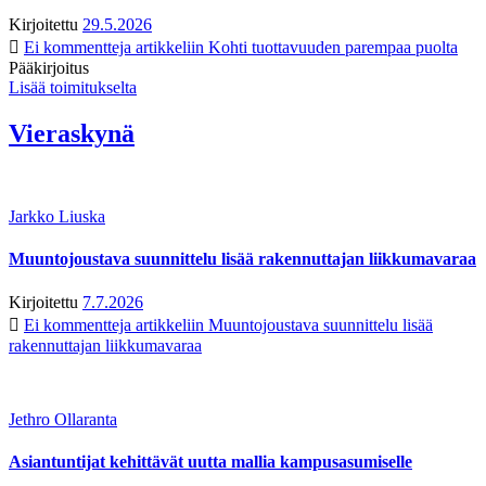
Kirjoitettu
29.5.2026
Ei kommentteja
artikkeliin Kohti tuottavuuden parempaa puolta
Pääkirjoitus
Lisää toimitukselta
Vieraskynä
Jarkko Liuska
Muuntojoustava suunnittelu lisää rakennuttajan liikkumavaraa
Kirjoitettu
7.7.2026
Ei kommentteja
artikkeliin Muuntojoustava suunnittelu lisää
rakennuttajan liikkumavaraa
Jethro Ollaranta
Asiantuntijat kehittävät uutta mallia kampusasumiselle