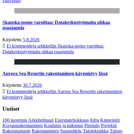
vahvistuu
Skanska-pomo varoittaa: Datakeskustyömaita uhkaa
osaajapula
Kirjoitettu
5.8.2026
Ei kommentteja
artikkeliin Skanska-pomo varoittaa:
Datakeskustyömaita uhkaa osaajapula
Aurora Sea Resortin rakentaminen käynnistyy Iissä
Kirjoitettu
30.7.2026
Ei kommentteja
artikkeliin Aurora Sea Resortin rakentaminen
käynnistyy Iissä
Uutiset
100 tuoreinta
Arkkitehtuuri
Energiatehokkuus
Infra
Kiinteistöt
Korjausrakentaminen
Koulutus ja tutkimus
Pientalo
Projektit
Rakennustuote
Rakentaminen
Suunnittelu
Talotekniikka
Talous