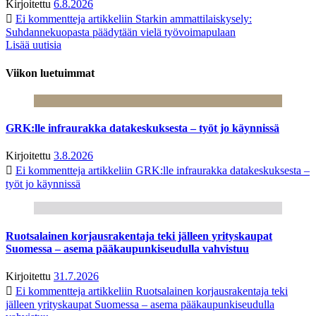
Kirjoitettu
6.8.2026
Ei kommentteja
artikkeliin Starkin ammattilaiskysely:
Suhdannekuopasta päädytään vielä työvoimapulaan
Lisää uutisia
Viikon luetuimmat
GRK:lle infraurakka datakeskuksesta – työt jo käynnissä
Kirjoitettu
3.8.2026
Ei kommentteja
artikkeliin GRK:lle infraurakka datakeskuksesta –
työt jo käynnissä
Ruotsalainen korjausrakentaja teki jälleen yrityskaupat
Suomessa – asema pääkaupunkiseudulla vahvistuu
Kirjoitettu
31.7.2026
Ei kommentteja
artikkeliin Ruotsalainen korjausrakentaja teki
jälleen yrityskaupat Suomessa – asema pääkaupunkiseudulla