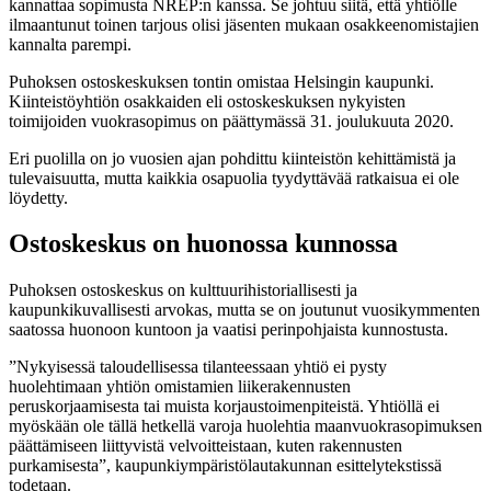
kannattaa sopimusta NREP:n kanssa. Se johtuu siitä, että yhtiölle
ilmaantunut toinen tarjous olisi jäsenten mukaan osakkeenomistajien
kannalta parempi.
Puhoksen ostoskeskuksen tontin omistaa Helsingin kaupunki.
Kiinteistöyhtiön osakkaiden eli ostoskeskuksen nykyisten
toimijoiden vuokrasopimus on päättymässä 31. joulukuuta 2020.
Eri puolilla on jo vuosien ajan pohdittu kiinteistön kehittämistä ja
tulevaisuutta, mutta kaikkia osapuolia tyydyttävää ratkaisua ei ole
löydetty.
Ostoskeskus on huonossa kunnossa
Puhoksen ostoskeskus on kulttuurihistoriallisesti ja
kaupunkikuvallisesti arvokas, mutta se on joutunut vuosikymmenten
saatossa huonoon kuntoon ja vaatisi perinpohjaista kunnostusta.
”Nykyisessä taloudellisessa tilanteessaan yhtiö ei pysty
huolehtimaan yhtiön omistamien liikerakennusten
peruskorjaamisesta tai muista korjaustoimenpiteistä. Yhtiöllä ei
myöskään ole tällä hetkellä varoja huolehtia maanvuokrasopimuksen
päättämiseen liittyvistä velvoitteistaan, kuten rakennusten
purkamisesta”, kaupunkiympäristölautakunnan esittelytekstissä
todetaan.