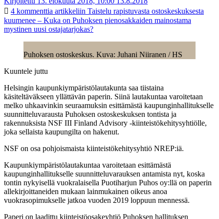
Kirjoitettu 13. elokuuta 2018, 10:00
13.8.2018
4 kommenttia
artikkeliin Taistelu rapistuvasta ostoskeskuksesta
kuumenee – Kuka on Puhoksen pienosakkaiden mainostama
mystinen uusi ostajatarjokas?
Puhoksen ostoskeskus. Kuva: Juhani Niiranen / HS
Kuuntele juttu
Helsingin kaupunkiympäristölautakunta saa tiistaina
käsiteltäväkseen yllättävän paperin. Siinä lautakuntaa varoitetaan
melko uhkaavinkin seuraamuksin esittämästä kaupunginhallitukselle
suunnitteluvarausta Puhoksen ostoskeskuksen tontista ja
rakennuksista NSF III Finland Advisory -kiinteistökehitysyhtiölle,
joka sellaista kaupungilta on hakenut.
NSF on osa pohjoismaista kiinteistökehitysyhtiö NREP:iä.
Kaupunkiympäristölautakuntaa varoitetaan esittämästä
kaupunginhallitukselle suunnitteluvarauksen antamista nyt, koska
tontin nykyisellä vuokralaisella Puotiharjun Puhos oy:llä on paperin
allekirjoittaneiden mukaan lainmukainen oikeus anoa
vuokrasopimukselle jatkoa vuoden 2019 loppuun mennessä.
Paperi on laadittu kiinteistöosakeyhtiö Puhoksen hallituksen