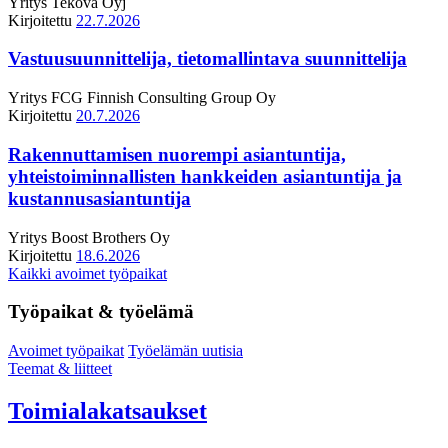
Yritys
Tekova Oyj
Kirjoitettu
22.7.2026
Vastuusuunnittelija, tietomallintava suunnittelija
Yritys
FCG Finnish Consulting Group Oy
Kirjoitettu
20.7.2026
Rakennuttamisen nuorempi asiantuntija,
yhteistoiminnallisten hankkeiden asiantuntija ja
kustannusasiantuntija
Yritys
Boost Brothers Oy
Kirjoitettu
18.6.2026
Kaikki avoimet työpaikat
Työpaikat & työelämä
Avoimet työpaikat
Työelämän uutisia
Teemat & liitteet
Toimialakatsaukset