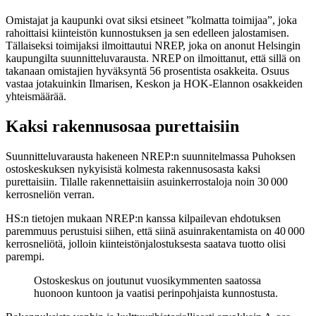
Omistajat ja kaupunki ovat siksi etsineet ”kolmatta toimijaa”, joka
rahoittaisi kiinteistön kunnostuksen ja sen edelleen jalostamisen.
Tällaiseksi toimijaksi ilmoittautui NREP, joka on anonut Helsingin
kaupungilta suunnitteluvarausta. NREP on ilmoittanut, että sillä on
takanaan omistajien hyväksyntä 56 prosentista osakkeita. Osuus
vastaa jotakuinkin Ilmarisen, Keskon ja HOK-Elannon osakkeiden
yhteismäärää.
Kaksi rakennusosaa purettaisiin
Suunnitteluvarausta hakeneen NREP:n suunnitelmassa Puhoksen
ostoskeskuksen nykyisistä kolmesta rakennusosasta kaksi
purettaisiin. Tilalle rakennettaisiin asuinkerrostaloja noin 30 000
kerrosneliön verran.
HS:n tietojen mukaan NREP:n kanssa kilpailevan ehdotuksen
paremmuus perustuisi siihen, että siinä asuinrakentamista on 40 000
kerrosneliötä, jolloin kiinteistönjalostuksesta saatava tuotto olisi
parempi.
Ostoskeskus on joutunut vuosikymmenten saatossa
huonoon kuntoon ja vaatisi perinpohjaista kunnostusta.