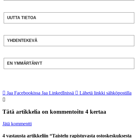
UUTTA TIETOA
YHDENTEKEVÄ
EN YMMÄRTÄNYT
Jaa Facebookissa
Jaa LinkedInissä
Lähetä linkki sähköpostilla
Tätä artikkelia on kommentoitu 4 kertaa
Jätä kommentti
4 vastausta artikkeliin “Taistelu rapistuvasta ostoskeskuksesta