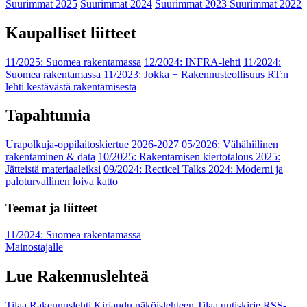
Suurimmat 2025
Suurimmat 2024
Suurimmat 2023
Suurimmat 2022
Kaupalliset liitteet
11/2025: Suomea rakentamassa
12/2024: INFRA-lehti
11/2024:
Suomea rakentamassa
11/2023: Jokka − Rakennusteollisuus RT:n
lehti kestävästä rakentamisesta
Tapahtumia
Urapolkuja-oppilaitoskiertue 2026-2027
05/2026: Vähähiilinen
rakentaminen & data
10/2025: Rakentamisen kiertotalous 2025:
Jätteistä materiaaleiksi
09/2024: Recticel Talks 2024: Moderni ja
paloturvallinen loiva katto
Teemat ja liitteet
11/2024: Suomea rakentamassa
Mainostajalle
Lue Rakennuslehteä
Tilaa Rakennuslehti
Kirjaudu näköislehteen
Tilaa uutiskirje
RSS-