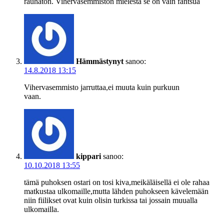
rauhaton. Vihervasemmiston mielestä se on vain fantsua
Hämmästynyt
sanoo:
14.8.2018 13:15
Vihervasemmisto jarruttaa,ei muuta kuin purkuun
vaan.
kippari
sanoo:
10.10.2018 13:55
tämä puhoksen ostari on tosi kiva,meikäläisellä ei ole rahaa
matkustaa ulkomaille,mutta lähden puhokseen kävelemään
niin fiilikset ovat kuin olisin turkissa tai jossain muualla
ulkomailla.