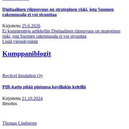
Digitaalinen riippuvuus on strateginen riski, jota Suomen
rakennusala ei voi sivuuttaa
Kirjoitettu
25.6.2026
Ei kommentteja
artikkeliin Digitaalinen riippuvuus on strateginen
riski, jota Suomen rakennusala ei voi sivuuttaa
Lisää vieraskynästä
Kumppaniblogit
Recticel Insulation Oy
PIR-katto pitää pintansa kovillakin keleillä
Kirjoitettu
21.10.2024
Ilmoitus
Thomas Lindstrom