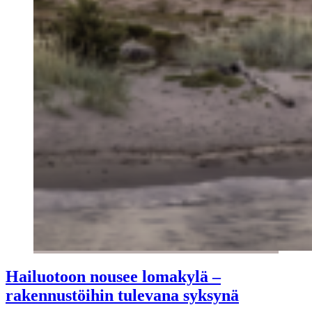
Hailuotoon nousee lomakylä –
rakennustöihin tulevana syksynä