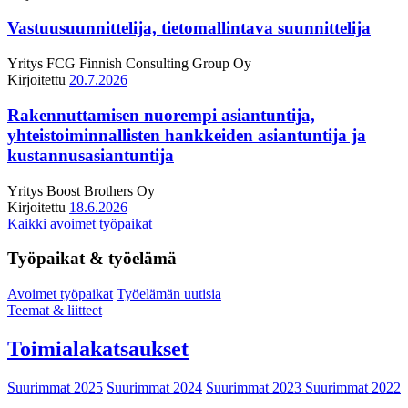
Vastuusuunnittelija, tietomallintava suunnittelija
Yritys
FCG Finnish Consulting Group Oy
Kirjoitettu
20.7.2026
Rakennuttamisen nuorempi asiantuntija,
yhteistoiminnallisten hankkeiden asiantuntija ja
kustannusasiantuntija
Yritys
Boost Brothers Oy
Kirjoitettu
18.6.2026
Kaikki avoimet työpaikat
Työpaikat & työelämä
Avoimet työpaikat
Työelämän uutisia
Teemat & liitteet
Toimialakatsaukset
Suurimmat 2025
Suurimmat 2024
Suurimmat 2023
Suurimmat 2022