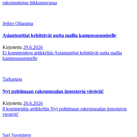
rakennuttajan liikkumavaraa
Jethro Ollaranta
Asiantuntijat kehittävät uutta mallia kampusasumiselle
Kirjoitettu
29.6.2026
Ei kommentteja
artikkeliin Asiantuntijat kehittävät uutta mallia
kampusasumiselle
Tarkastaja
Nyt pohtimaan rakennusalan innostavia viestejä!
Kirjoitettu
26.6.2026
8 kommenttia
artikkeliin Nyt pohtimaan rakennusalan innostavia
viestejä!
Sari Suominen