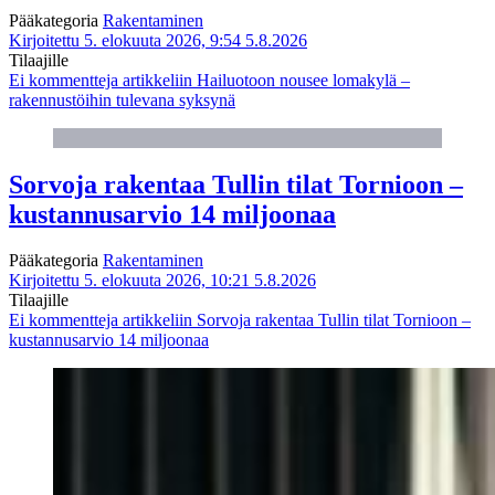
Pääkategoria
Rakentaminen
Kirjoitettu 5. elokuuta 2026, 9:54
5.8.2026
Tilaajille
Ei kommentteja
artikkeliin Hailuotoon nousee lomakylä –
rakennustöihin tulevana syksynä
Sorvoja rakentaa Tullin tilat Tornioon –
kustannusarvio 14 miljoonaa
Pääkategoria
Rakentaminen
Kirjoitettu 5. elokuuta 2026, 10:21
5.8.2026
Tilaajille
Ei kommentteja
artikkeliin Sorvoja rakentaa Tullin tilat Tornioon –
kustannusarvio 14 miljoonaa