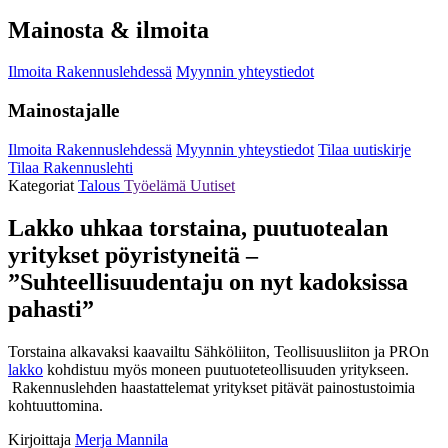
Mainosta & ilmoita
Ilmoita Rakennuslehdessä
Myynnin yhteystiedot
Mainostajalle
Ilmoita Rakennuslehdessä
Myynnin yhteystiedot
Tilaa uutiskirje
Tilaa Rakennuslehti
Kategoriat
Talous
Työelämä
Uutiset
Lakko uhkaa torstaina, puutuotealan
yritykset pöyristyneitä –
”Suhteellisuudentaju on nyt kadoksissa
pahasti”
Torstaina alkavaksi kaavailtu Sähköliiton, Teollisuusliiton ja PROn
lakko
kohdistuu myös moneen puutuoteteollisuuden yritykseen.
Rakennuslehden haastattelemat yritykset pitävät painostustoimia
kohtuuttomina.
Kirjoittaja
Merja Mannila