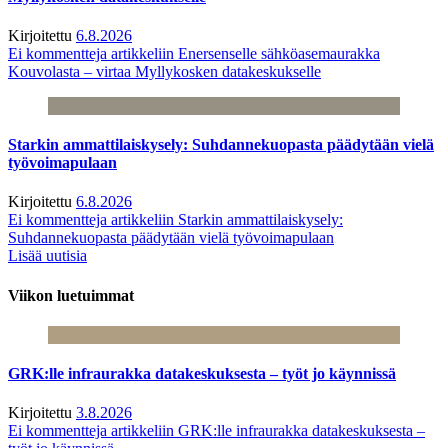
Kirjoitettu
6.8.2026
Ei kommentteja
artikkeliin Enersenselle sähköasemaurakka
Kouvolasta – virtaa Myllykosken datakeskukselle
Starkin ammattilaiskysely: Suhdannekuopasta päädytään vielä
työvoimapulaan
Kirjoitettu
6.8.2026
Ei kommentteja
artikkeliin Starkin ammattilaiskysely:
Suhdannekuopasta päädytään vielä työvoimapulaan
Lisää uutisia
Viikon luetuimmat
GRK:lle infraurakka datakeskuksesta – työt jo käynnissä
Kirjoitettu
3.8.2026
Ei kommentteja
artikkeliin GRK:lle infraurakka datakeskuksesta –