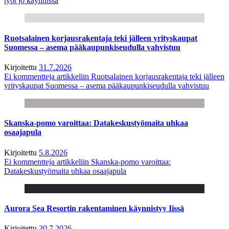
työt jo käynnissä
Ruotsalainen korjausrakentaja teki jälleen yrityskaupat
Suomessa – asema pääkaupunkiseudulla vahvistuu
Kirjoitettu
31.7.2026
Ei kommentteja
artikkeliin Ruotsalainen korjausrakentaja teki jälleen
yrityskaupat Suomessa – asema pääkaupunkiseudulla vahvistuu
Skanska-pomo varoittaa: Datakeskustyömaita uhkaa
osaajapula
Kirjoitettu
5.8.2026
Ei kommentteja
artikkeliin Skanska-pomo varoittaa:
Datakeskustyömaita uhkaa osaajapula
Aurora Sea Resortin rakentaminen käynnistyy Iissä
Kirjoitettu
30.7.2026