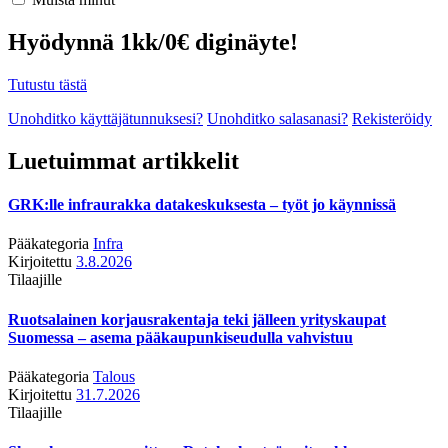
Hyödynnä 1kk/0€ diginäyte!
Tutustu tästä
Unohditko käyttäjätunnuksesi?
Unohditko salasanasi?
Rekisteröidy
Luetuimmat artikkelit
GRK:lle infraurakka datakeskuksesta – työt jo käynnissä
Pääkategoria
Infra
Kirjoitettu
3.8.2026
Tilaajille
Ruotsalainen korjausrakentaja teki jälleen yrityskaupat
Suomessa – asema pääkaupunkiseudulla vahvistuu
Pääkategoria
Talous
Kirjoitettu
31.7.2026
Tilaajille