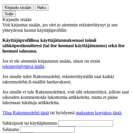
Kirjaudu sisään
Haku
Sulje
Kirjaudu sisään
Voit kirjautua sisään, jos olet jo aiemmin rekisteröitynyt ja sen
yhteydessä luonut käyttäjäprofiilin
Käyttäjäprofiilissa käyttäjätunnuksenasi toimii
sähköpostiosoitteesi (tai itse luomasi käyttäjätunnus) sekä itse
luomasi salasana.
Jos et ole aiemmin kirjautunut sisään, sinun on ensin
rekisteröidyttävä täällä
.
Jos sinulle tulee Rakennuslehti, rekisteröitymällä saat kaikki
rakennuslehti.fi-sisällöt luettavaksesi.
Jos sinulle ei tule Rakennuslehteä, voit silti rekisteröityä, jolloin saat
oikeuden kommentoida lukottomia artikkeleita, mutta et pääse
lukemaan lukittuja artikkeleita.
Tilaa Rakennuslehti tästä
tai hyödynnä
maksuton koejakso tästä
.
Sähköposti tai käyttäjätunnus
Salasana