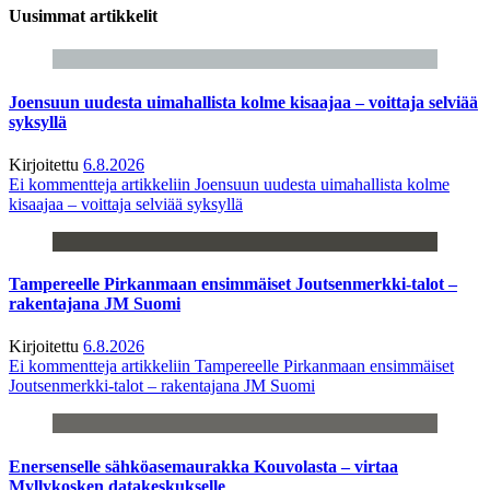
Uusimmat artikkelit
Joensuun uudesta uimahallista kolme kisaajaa – voittaja selviää
syksyllä
Kirjoitettu
6.8.2026
Ei kommentteja
artikkeliin Joensuun uudesta uimahallista kolme
kisaajaa – voittaja selviää syksyllä
Tampereelle Pirkanmaan ensimmäiset Joutsenmerkki-talot –
rakentajana JM Suomi
Kirjoitettu
6.8.2026
Ei kommentteja
artikkeliin Tampereelle Pirkanmaan ensimmäiset
Joutsenmerkki-talot – rakentajana JM Suomi
Enersenselle sähköasemaurakka Kouvolasta – virtaa
Myllykosken datakeskukselle