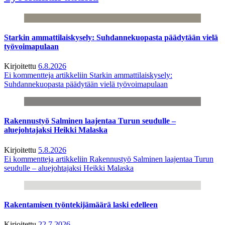
Starkin ammattilaiskysely: Suhdannekuopasta päädytään vielä
työvoimapulaan
Kirjoitettu
6.8.2026
Ei kommentteja
artikkeliin Starkin ammattilaiskysely:
Suhdannekuopasta päädytään vielä työvoimapulaan
Rakennustyö Salminen laajentaa Turun seudulle –
aluejohtajaksi Heikki Malaska
Kirjoitettu
5.8.2026
Ei kommentteja
artikkeliin Rakennustyö Salminen laajentaa Turun
seudulle – aluejohtajaksi Heikki Malaska
Rakentamisen työntekijämäärä laski edelleen
Kirjoitettu
22.7.2026