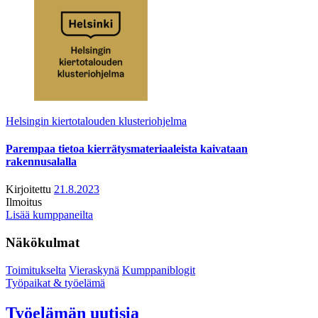
Helsingin kiertotalouden klusteriohjelma
Parempaa tietoa kierrätysmateriaaleista kaivataan
rakennusalalla
Kirjoitettu
21.8.2023
Ilmoitus
Lisää kumppaneilta
Näkökulmat
Toimitukselta
Vieraskynä
Kumppaniblogit
Työpaikat & työelämä
Työelämän uutisia