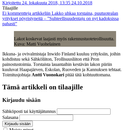
Kirjoitettu 24. lokakuuta 2018, 13:35
24.10.2018
Tilaajille
Ei kommentteja
artikkeliin Lakko uhkaa torstaina, puutuotealan
yritykset pöyristyneitä – ”Suhteellisuudentaju on nyt kadoksissa
pahasti”
Lakot koskevat laajasti myös rakennustuoteteollisuutta.
Kuva: Matti Vuohelainen
Ikkuna- ja ovivalmistaja Inwido Finland kuuluu yrityksiin, joihin
kohdistuu sekä Sähköliiton, Teollisuusliiton että Pron
painostustoimia. Torstaista lauantaihin kestävän lakon piiriin
kuuluvat Haapajärven, Eskolan, Ruoveden ja Kannuksen tehtaat.
Toimitusjohtaja
Antti Vuonokari
pitää tätä kohtuuttomana.
Tämä artikkeli on tilaajille
Kirjaudu sisään
Sähköposti tai käyttäjätunnus
Salasana
Kirjaudu sisään
Muista minut