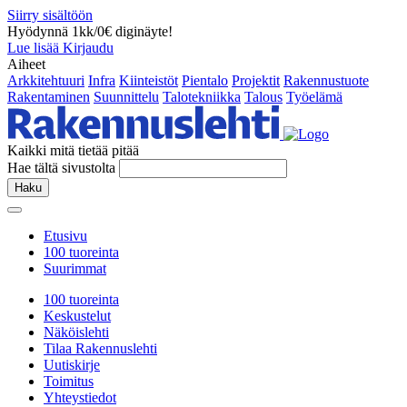
Siirry sisältöön
Hyödynnä 1kk/0€ diginäyte!
Lue lisää
Kirjaudu
Aiheet
Arkkitehtuuri
Infra
Kiinteistöt
Pientalo
Projektit
Rakennustuote
Rakentaminen
Suunnittelu
Talotekniikka
Talous
Työelämä
Kaikki mitä tietää pitää
Hae tältä sivustolta
Haku
Etusivu
100 tuoreinta
Suurimmat
100 tuoreinta
Keskustelut
Näköislehti
Tilaa Rakennuslehti
Uutiskirje
Toimitus
Yhteystiedot