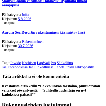
Skanska-pomo varoittaa: Datakeskustyömaita uhkaa
osaajapula
Pääkategoria
Infra
Kirjoitettu
5.8.2026
Tilaajille
Aurora Sea Resortin rakentaminen käynnistyy Iissä
Pääkategoria
Rakentaminen
Kirjoitettu
30.7.2026
Tilaajille
Tagit
Inwido
Koskisen
LapWall
Pro
Sähköliitto
Jaa Facebookissa
Jaa LinkedInissä
Lähetä linkki sähköpostilla
Tätä artikkelia ei ole kommentoitu
0 vastausta artikkeliin “Lakko uhkaa torstaina, puutuotealan
yritykset pöyristyneitä – ”Suhteellisuudentaju on nyt
kadoksissa pahasti””
Rakennuslehden luetuimmat