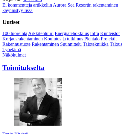
Ei kommentteja
artikkeliin Aurora Sea Resortin rakentaminen
käynnistyy Iissä
Uutiset
100 tuoreinta
Arkkitehtuuri
Energiatehokkuus
Infra
Kiinteistöt
Korjausrakentaminen
Koulutus ja tutkimus
Pientalo
Projektit
Rakennustuote
Rakentaminen
Suunnittelu
Talotekniikka
Talous
Työelämä
Näkökulmat
Toimitukselta