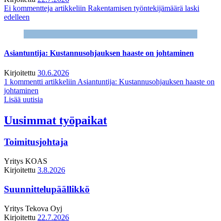
Ei kommentteja
artikkeliin Rakentamisen työntekijämäärä laski
edelleen
Asiantuntija: Kustannusohjauksen haaste on johtaminen
Kirjoitettu
30.6.2026
1 kommentti
artikkeliin Asiantuntija: Kustannusohjauksen haaste on
johtaminen
Lisää uutisia
Uusimmat työpaikat
Toimitusjohtaja
Yritys
KOAS
Kirjoitettu
3.8.2026
Suunnittelupäällikkö
Yritys
Tekova Oyj
Kirjoitettu
22.7.2026