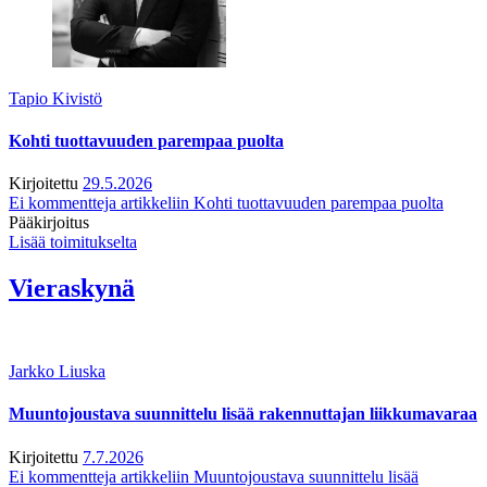
Tapio Kivistö
Kohti tuottavuuden parempaa puolta
Kirjoitettu
29.5.2026
Ei kommentteja
artikkeliin Kohti tuottavuuden parempaa puolta
Pääkirjoitus
Lisää toimitukselta
Vieraskynä
Jarkko Liuska
Muuntojoustava suunnittelu lisää rakennuttajan liikkumavaraa
Kirjoitettu
7.7.2026
Ei kommentteja
artikkeliin Muuntojoustava suunnittelu lisää