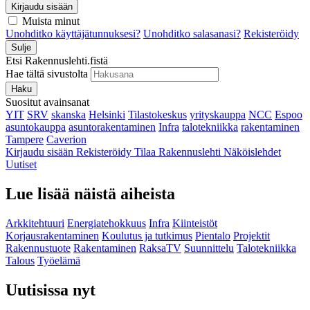
Kirjaudu sisään
Muista minut
Unohditko käyttäjätunnuksesi?
Unohditko salasanasi?
Rekisteröidy
Sulje
Etsi Rakennuslehti.fistä
Hae tältä sivustolta
Haku
Suositut avainsanat
YIT
SRV
skanska
Helsinki
Tilastokeskus
yrityskauppa
NCC
Espoo
asuntokauppa
asuntorakentaminen
Infra
talotekniikka
rakentaminen
Tampere
Caverion
Kirjaudu sisään
Rekisteröidy
Tilaa Rakennuslehti
Näköislehdet
Uutiset
Lue lisää näistä aiheista
Arkkitehtuuri
Energiatehokkuus
Infra
Kiinteistöt
Korjausrakentaminen
Koulutus ja tutkimus
Pientalo
Projektit
Rakennustuote
Rakentaminen
RaksaTV
Suunnittelu
Talotekniikka
Talous
Työelämä
Uutisissa nyt