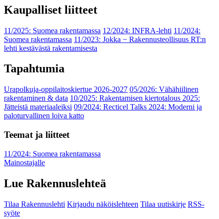
Kaupalliset liitteet
11/2025: Suomea rakentamassa
12/2024: INFRA-lehti
11/2024:
Suomea rakentamassa
11/2023: Jokka − Rakennusteollisuus RT:n
lehti kestävästä rakentamisesta
Tapahtumia
Urapolkuja-oppilaitoskiertue 2026-2027
05/2026: Vähähiilinen
rakentaminen & data
10/2025: Rakentamisen kiertotalous 2025:
Jätteistä materiaaleiksi
09/2024: Recticel Talks 2024: Moderni ja
paloturvallinen loiva katto
Teemat ja liitteet
11/2024: Suomea rakentamassa
Mainostajalle
Lue Rakennuslehteä
Tilaa Rakennuslehti
Kirjaudu näköislehteen
Tilaa uutiskirje
RSS-
syöte