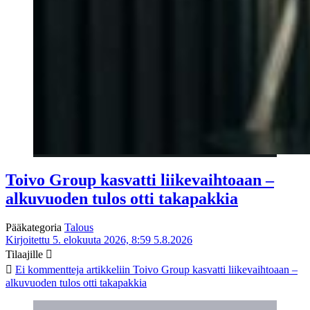
Toivo Group kasvatti liikevaihtoaan –
alkuvuoden tulos otti takapakkia
Pääkategoria
Talous
Kirjoitettu 5. elokuuta 2026, 8:59
5.8.2026
Tilaajille
Ei kommentteja
artikkeliin Toivo Group kasvatti liikevaihtoaan –
alkuvuoden tulos otti takapakkia