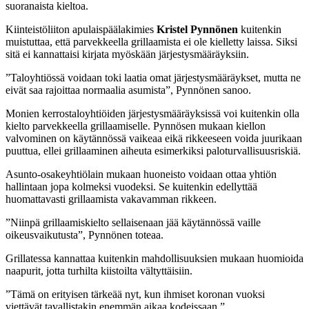
suoranaista kieltoa.
Kiinteistöliiton apulaispäälakimies
Kristel Pynnönen
kuitenkin
muistuttaa, että parvekkeella grillaamista ei ole kielletty laissa. Siksi
sitä ei kannattaisi kirjata myöskään järjestysmääräyksiin.
”Taloyhtiössä voidaan toki laatia omat järjestysmääräykset, mutta ne
eivät saa rajoittaa normaalia asumista”, Pynnönen sanoo.
Monien kerrostaloyhtiöiden järjestysmääräyksissä voi kuitenkin olla
kielto parvekkeella grillaamiselle. Pynnösen mukaan kiellon
valvominen on käytännössä vaikeaa eikä rikkeeseen voida juurikaan
puuttua, ellei grillaaminen aiheuta esimerkiksi paloturvallisuusriskiä.
Asunto-osakeyhtiölain mukaan huoneisto voidaan ottaa yhtiön
hallintaan jopa kolmeksi vuodeksi. Se kuitenkin edellyttää
huomattavasti grillaamista vakavamman rikkeen.
”Niinpä grillaamiskielto sellaisenaan jää käytännössä vaille
oikeusvaikutusta”, Pynnönen toteaa.
Grillatessa kannattaa kuitenkin mahdollisuuksien mukaan huomioida
naapurit, jotta turhilta kiistoilta vältyttäisiin.
”Tämä on erityisen tärkeää nyt, kun ihmiset koronan vuoksi
viettävät tavallistakin enemmän aikaa kodeissaan.”