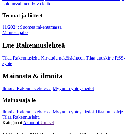
paloturvallinen loiva katto
Teemat ja liitteet
11/2024: Suomea rakentamassa
Mainostajalle
Lue Rakennuslehteä
Tilaa Rakennuslehti
Kirjaudu näköislehteen
Tilaa uutiskirje
RSS-
syöte
Mainosta & ilmoita
Ilmoita Rakennuslehdessä
Myynnin yhteystiedot
Mainostajalle
Ilmoita Rakennuslehdessä
Myynnin yhteystiedot
Tilaa uutiskirje
Tilaa Rakennuslehti
Kategoriat
Asunnot
Uutiset