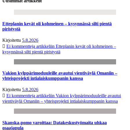
Uusimmat artikkelit
Etteplanin kevät oli kohmeinen – kysynnässä silti pientä
piristystä
Kirjoitettu
5.8.2026
Ei kommentteja
artikkeliin Etteplanin kevät oli kohmeinen –
kysynnässä silti pientä piristystä
Vakion kylppärimoduuleille avautui vientiväylä Omaniin –
yhteisprojekti intialaiskumppanin kanssa
Kirjoitettu
5.8.2026
Ei kommentteja
artikkeliin Vakion kylppärimoduuleille avautui
vientiväylä Omaniin – yhteisprojekti intialaiskumppanin kanssa
Skanska-pomo varoittaa: Datakeskustyömaita uhkaa
osaajapula