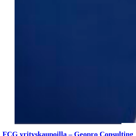
FCG yrityskaupoilla – Geopro Consulting