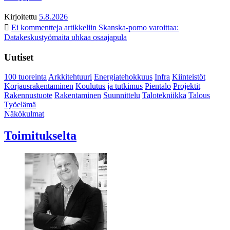
Kirjoitettu
5.8.2026
Ei kommentteja
artikkeliin Skanska-pomo varoittaa:
Datakeskustyömaita uhkaa osaajapula
Uutiset
100 tuoreinta
Arkkitehtuuri
Energiatehokkuus
Infra
Kiinteistöt
Korjausrakentaminen
Koulutus ja tutkimus
Pientalo
Projektit
Rakennustuote
Rakentaminen
Suunnittelu
Talotekniikka
Talous
Työelämä
Näkökulmat
Toimitukselta