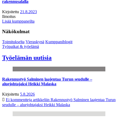
rakennusalalla
Kirjoitettu
21.8.2023
Ilmoitus
Lisää kumppaneilta
Näkökulmat
Toimitukselta
Vieraskynä
Kumppaniblogit
Työpaikat & työelämä
Työelämän uutisia
Rakennustyö Salminen laajentaa Turun seudulle –
aluejohtajaksi Heikki Malaska
Kirjoitettu
5.8.2026
Ei kommentteja
artikkeliin Rakennustyö Salminen laajentaa Turun
seudulle – aluejohtajaksi Heikki Malaska