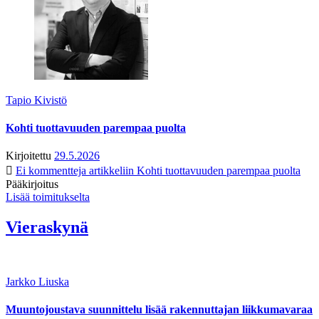
Tapio Kivistö
Kohti tuottavuuden parempaa puolta
Kirjoitettu
29.5.2026
Ei kommentteja
artikkeliin Kohti tuottavuuden parempaa puolta
Pääkirjoitus
Lisää toimitukselta
Vieraskynä
Jarkko Liuska
Muuntojoustava suunnittelu lisää rakennuttajan liikkumavaraa