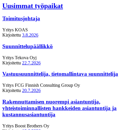
Uusimmat työpaikat
Toimitusjohtaja
Yritys
KOAS
Kirjoitettu
3.8.2026
Suunnittelupäällikkö
Yritys
Tekova Oyj
Kirjoitettu
22.7.2026
Vastuusuunnittelija, tietomallintava suunnittelija
Yritys
FCG Finnish Consulting Group Oy
Kirjoitettu
20.7.2026
Rakennuttamisen nuorempi asiantuntija,
yhteistoiminnallisten hankkeiden asiantuntija ja
kustannusasiantuntija
Yritys
Boost Brothers Oy