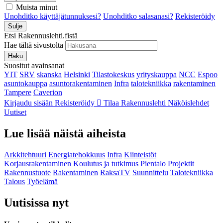
Muista minut
Unohditko käyttäjätunnuksesi?
Unohditko salasanasi?
Rekisteröidy
Sulje
Etsi Rakennuslehti.fistä
Hae tältä sivustolta
Haku
Suositut avainsanat
YIT
SRV
skanska
Helsinki
Tilastokeskus
yrityskauppa
NCC
Espoo
asuntokauppa
asuntorakentaminen
Infra
talotekniikka
rakentaminen
Tampere
Caverion
Kirjaudu sisään
Rekisteröidy
Tilaa Rakennuslehti
Näköislehdet
Uutiset
Lue lisää näistä aiheista
Arkkitehtuuri
Energiatehokkuus
Infra
Kiinteistöt
Korjausrakentaminen
Koulutus ja tutkimus
Pientalo
Projektit
Rakennustuote
Rakentaminen
RaksaTV
Suunnittelu
Talotekniikka
Talous
Työelämä
Uutisissa nyt