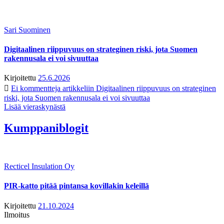
Sari Suominen
Digitaalinen riippuvuus on strateginen riski, jota Suomen
rakennusala ei voi sivuuttaa
Kirjoitettu
25.6.2026
Ei kommentteja
artikkeliin Digitaalinen riippuvuus on strateginen
riski, jota Suomen rakennusala ei voi sivuuttaa
Lisää vieraskynästä
Kumppaniblogit
Recticel Insulation Oy
PIR-katto pitää pintansa kovillakin keleillä
Kirjoitettu
21.10.2024
Ilmoitus