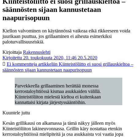
Kiinteistöliitto ei suosi grillauskieltoa –
säännösten sijaan kannustetaan
naapurisopuun
Kiellon valvominen on käytännössä vaikeaa eikä rikkeeseen voida
juurikaan puuttua, jos grillaaminen ei aiheuta esimerkiksi
paloturvallisuusriskiä.
Kirjoittaja
Rakennuslehti
Kirjoitettu 20. toukokuuta 2020, 11:46
20.5.2020
Ei kommentteja
artikkeliin Kiinteistöliitto ei suosi grillauskieltoa –
säännösten sijaan kannustetaan naapurisopuun
Parvekkeella grillaaminen herättää monessa
kerrostaloyhtiössä kismaa asukkaiden välillä.
Kiinteistöliiton mielestä kieltoa ei kuitenkaan
kannattaisi kirjata järjestyssääntöihin.
Kuuntele juttu
Kesän grillikausi on alkamassa ja tämä näkyy jälleen myös
Kiinteistöliiton lakineuvonnassa. Grillin käry nostattaa etenkin
kerrostaloyhtiöissä mielipiteitä ja osa asukkaista voi vaatia jopa