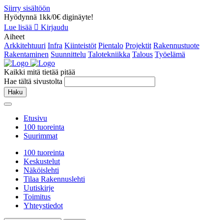
Siirry sisältöön
Hyödynnä 1kk/0€ diginäyte!
Lue lisää
Kirjaudu
Aiheet
Arkkitehtuuri
Infra
Kiinteistöt
Pientalo
Projektit
Rakennustuote
Rakentaminen
Suunnittelu
Talotekniikka
Talous
Työelämä
Kaikki mitä tietää pitää
Hae tältä sivustolta
Haku
Etusivu
100 tuoreinta
Suurimmat
100 tuoreinta
Keskustelut
Näköislehti
Tilaa Rakennuslehti
Uutiskirje
Toimitus
Yhteystiedot