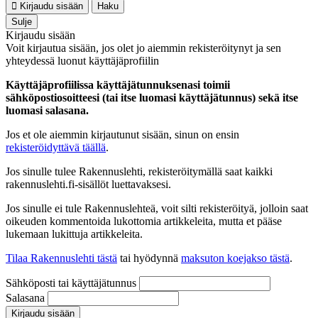
Kirjaudu sisään
Haku
Sulje
Kirjaudu sisään
Voit kirjautua sisään, jos olet jo aiemmin rekisteröitynyt ja sen
yhteydessä luonut käyttäjäprofiilin
Käyttäjäprofiilissa käyttäjätunnuksenasi toimii
sähköpostiosoitteesi (tai itse luomasi käyttäjätunnus) sekä itse
luomasi salasana.
Jos et ole aiemmin kirjautunut sisään, sinun on ensin
rekisteröidyttävä täällä
.
Jos sinulle tulee Rakennuslehti, rekisteröitymällä saat kaikki
rakennuslehti.fi-sisällöt luettavaksesi.
Jos sinulle ei tule Rakennuslehteä, voit silti rekisteröityä, jolloin saat
oikeuden kommentoida lukottomia artikkeleita, mutta et pääse
lukemaan lukittuja artikkeleita.
Tilaa Rakennuslehti tästä
tai hyödynnä
maksuton koejakso tästä
.
Sähköposti tai käyttäjätunnus
Salasana
Kirjaudu sisään