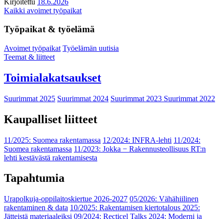
Kirjoitettu
18.6.2026
Kaikki avoimet työpaikat
Työpaikat & työelämä
Avoimet työpaikat
Työelämän uutisia
Teemat & liitteet
Toimialakatsaukset
Suurimmat 2025
Suurimmat 2024
Suurimmat 2023
Suurimmat 2022
Kaupalliset liitteet
11/2025: Suomea rakentamassa
12/2024: INFRA-lehti
11/2024:
Suomea rakentamassa
11/2023: Jokka − Rakennusteollisuus RT:n
lehti kestävästä rakentamisesta
Tapahtumia
Urapolkuja-oppilaitoskiertue 2026-2027
05/2026: Vähähiilinen
rakentaminen & data
10/2025: Rakentamisen kiertotalous 2025:
Jätteistä materiaaleiksi
09/2024: Recticel Talks 2024: Moderni ja