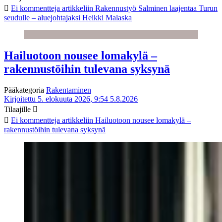
Ei kommentteja
artikkeliin Rakennustyö Salminen laajentaa Turun
seudulle – aluejohtajaksi Heikki Malaska
Hailuotoon nousee lomakylä –
rakennustöihin tulevana syksynä
Pääkategoria
Rakentaminen
Kirjoitettu 5. elokuuta 2026, 9:54
5.8.2026
Tilaajille
Ei kommentteja
artikkeliin Hailuotoon nousee lomakylä –
rakennustöihin tulevana syksynä