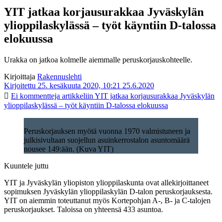
YIT jatkaa korjausurakkaa Jyväskylän
ylioppilaskylässä – työt käyntiin D-talossa
elokuussa
Urakka on jatkoa kolmelle aiemmalle peruskorjauskohteelle.
Kirjoittaja
Rakennuslehti
Kirjoitettu 25. kesäkuuta 2020, 10:21
25.6.2020
Ei kommentteja
artikkeliin YIT jatkaa korjausurakkaa Jyväskylän
ylioppilaskylässä – työt käyntiin D-talossa elokuussa
Peruskorjauksen myötä vuonna 1970 valmistuneen ja
julkisivultaan suojellun asuinkerrostalon asuntomäärä
nousee 149:ään. (Kuva YIT)
Kuuntele juttu
YIT ja Jyväskylän yliopiston ylioppilaskunta ovat allekirjoittaneet
sopimuksen Jyväskylän ylioppilaskylän D-talon peruskorjauksesta.
YIT on aiemmin toteuttanut myös Kortepohjan A-, B- ja C-talojen
peruskorjaukset. Taloissa on yhteensä 433 asuntoa.