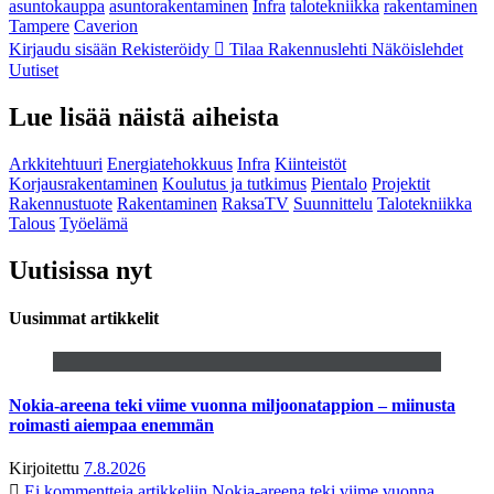
asuntokauppa
asuntorakentaminen
Infra
talotekniikka
rakentaminen
Tampere
Caverion
Kirjaudu sisään
Rekisteröidy
Tilaa Rakennuslehti
Näköislehdet
Uutiset
Lue lisää näistä aiheista
Arkkitehtuuri
Energiatehokkuus
Infra
Kiinteistöt
Korjausrakentaminen
Koulutus ja tutkimus
Pientalo
Projektit
Rakennustuote
Rakentaminen
RaksaTV
Suunnittelu
Talotekniikka
Talous
Työelämä
Uutisissa nyt
Uusimmat artikkelit
Nokia-areena teki viime vuonna miljoonatappion – miinusta
roimasti aiempaa enemmän
Kirjoitettu
7.8.2026
Ei kommentteja
artikkeliin Nokia-areena teki viime vuonna