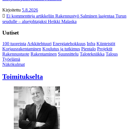
Kirjoitettu
5.8.2026
Ei kommentteja
artikkeliin Rakennustyö Salminen laajentaa Turun
seudulle – aluejohtajaksi Heikki Malaska
Uutiset
100 tuoreinta
Arkkitehtuuri
Energiatehokkuus
Infra
Kiinteistöt
Korjausrakentaminen
Koulutus ja tutkimus
Pientalo
Projektit
Rakennustuote
Rakentaminen
Suunnittelu
Talotekniikka
Talous
Työelämä
Näkökulmat
Toimitukselta