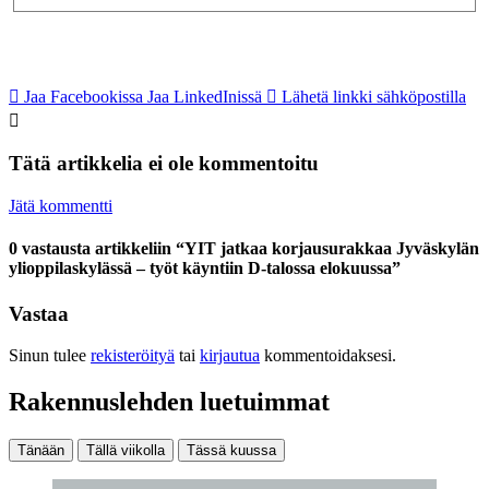
Jaa Facebookissa
Jaa LinkedInissä
Lähetä linkki sähköpostilla
Tätä artikkelia ei ole kommentoitu
Jätä kommentti
0 vastausta artikkeliin “YIT jatkaa korjausurakkaa Jyväskylän
ylioppilaskylässä – työt käyntiin D-talossa elokuussa”
Vastaa
Sinun tulee
rekisteröityä
tai
kirjautua
kommentoidaksesi.
Rakennuslehden luetuimmat
Tänään
Tällä viikolla
Tässä kuussa