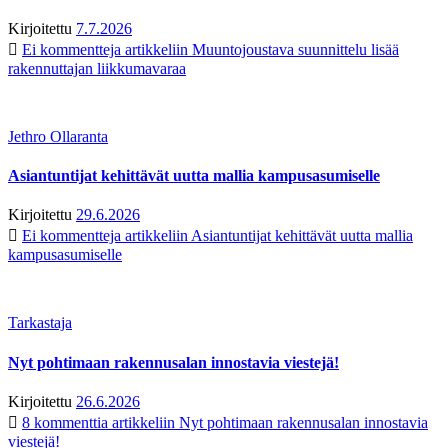
Kirjoitettu
7.7.2026
Ei kommentteja
artikkeliin Muuntojoustava suunnittelu lisää
rakennuttajan liikkumavaraa
Jethro Ollaranta
Asiantuntijat kehittävät uutta mallia kampusasumiselle
Kirjoitettu
29.6.2026
Ei kommentteja
artikkeliin Asiantuntijat kehittävät uutta mallia
kampusasumiselle
Tarkastaja
Nyt pohtimaan rakennusalan innostavia viestejä!
Kirjoitettu
26.6.2026
8 kommenttia
artikkeliin Nyt pohtimaan rakennusalan innostavia
viestejä!