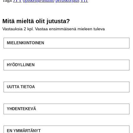
Tagit
JYY
opiskelija-asunto
peruskorjaus
YIT
Mitä mieltä olit jutusta?
Vastauksia
2
kpl. Vastaa ensimmäisenä mieleen tuleva
MIELENKIINTOINEN
HYÖDYLLINEN
UUTTA TIETOA
YHDENTEKEVÄ
EN YMMÄRTÄNYT