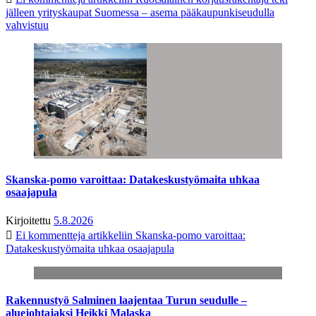
jälleen yrityskaupat Suomessa – asema pääkaupunkiseudulla
vahvistuu
Skanska-pomo varoittaa: Datakeskustyömaita uhkaa
osaajapula
Kirjoitettu
5.8.2026
Ei kommentteja
artikkeliin Skanska-pomo varoittaa:
Datakeskustyömaita uhkaa osaajapula
Rakennustyö Salminen laajentaa Turun seudulle –
aluejohtajaksi Heikki Malaska