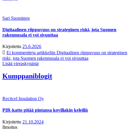
Sari Suominen
Digitaalinen riippuvuus on strateginen riski, jota Suomen
rakennusala ei voi sivuuttaa
Kirjoitettu
25.6.2026
Ei kommentteja
artikkeliin Digitaalinen riippuvuus on strateginen
riski, jota Suomen rakennusala ei voi sivuuttaa
Lisää vieraskynästä
Kumppaniblogit
Recticel Insulation Oy
PIR-katto pitää pintansa kovillakin keleillä
Kirjoitettu
21.10.2024
Ilmoitus