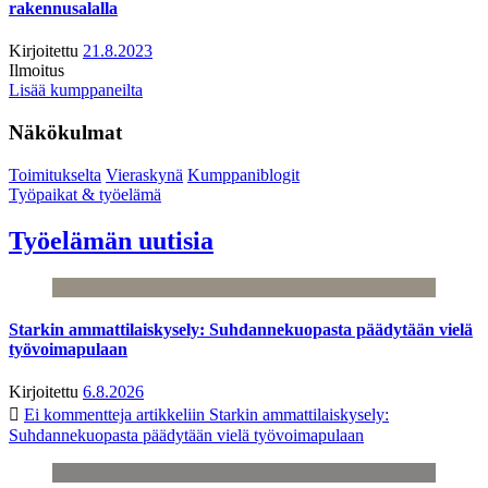
rakennusalalla
Kirjoitettu
21.8.2023
Ilmoitus
Lisää kumppaneilta
Näkökulmat
Toimitukselta
Vieraskynä
Kumppaniblogit
Työpaikat & työelämä
Työelämän uutisia
Starkin ammattilaiskysely: Suhdannekuopasta päädytään vielä
työvoimapulaan
Kirjoitettu
6.8.2026
Ei kommentteja
artikkeliin Starkin ammattilaiskysely:
Suhdannekuopasta päädytään vielä työvoimapulaan