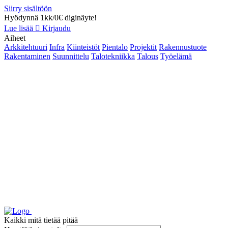
Siirry sisältöön
Hyödynnä 1kk/0€ diginäyte!
Lue lisää
Kirjaudu
Aiheet
Arkkitehtuuri
Infra
Kiinteistöt
Pientalo
Projektit
Rakennustuote
Rakentaminen
Suunnittelu
Talotekniikka
Talous
Työelämä
Kaikki mitä tietää pitää