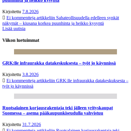
puunhinta ja heikko kysyntä
Kirjoitettu
7.8.2026
Ei kommentteja
artikkeliin Sahateollisuudella edelleen synkät
näkymät – kiusana korkea puunhinta ja heikko kysyntä
Lisää uutisia
Viikon luetuimmat
GRK:lle infraurakka datakeskuksesta – työt jo käynnissä
Kirjoitettu
3.8.2026
Ei kommentteja
artikkeliin GRK:lle infraurakka datakeskuksesta –
työt jo käynnissä
Ruotsalainen korjausrakentaja teki jälleen yrityskaupat
Suomessa – asema pääkaupunkiseudulla vahvistuu
Kirjoitettu
31.7.2026
Ei kommentteja
artikkeliin Ruotsalainen korjausrakentaja teki