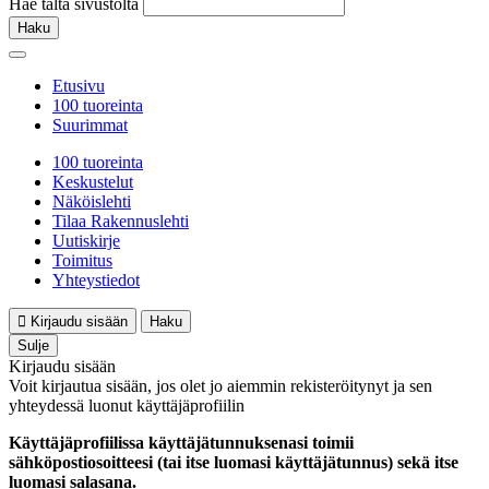
Hae tältä sivustolta
Haku
Etusivu
100 tuoreinta
Suurimmat
100 tuoreinta
Keskustelut
Näköislehti
Tilaa Rakennuslehti
Uutiskirje
Toimitus
Yhteystiedot
Kirjaudu sisään
Haku
Sulje
Kirjaudu sisään
Voit kirjautua sisään, jos olet jo aiemmin rekisteröitynyt ja sen
yhteydessä luonut käyttäjäprofiilin
Käyttäjäprofiilissa käyttäjätunnuksenasi toimii
sähköpostiosoitteesi (tai itse luomasi käyttäjätunnus) sekä itse
luomasi salasana.