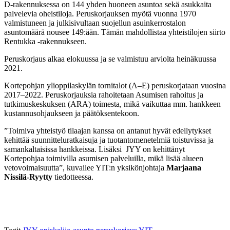
D-rakennuksessa on 144 yhden huoneen asuntoa sekä asukkaita
palvelevia oheistiloja. Peruskorjauksen myötä vuonna 1970
valmistuneen ja julkisivultaan suojellun asuinkerrostalon
asuntomäärä nousee 149:ään. Tämän mahdollistaa yhteistilojen siirto
Rentukka -rakennukseen.
Peruskorjaus alkaa elokuussa ja se valmistuu arviolta heinäkuussa
2021.
Kortepohjan ylioppilaskylän tornitalot (A–E) peruskorjataan vuosina
2017–2022. Peruskorjauksia rahoitetaan Asumisen rahoitus ja
tutkimuskeskuksen (ARA) toimesta, mikä vaikuttaa mm. hankkeen
kustannusohjaukseen ja päätöksentekoon.
”Toimiva yhteistyö tilaajan kanssa on antanut hyvät edellytykset
kehittää suunnitteluratkaisuja ja tuotantomenetelmiä toistuvissa ja
samankaltaisissa hankkeissa. Lisäksi JYY on kehittänyt
Kortepohjaa toimivilla asumisen palveluilla, mikä lisää alueen
vetovoimaisuutta”, kuvailee YIT:n yksikönjohtaja
Marjaana
Nissilä-Ryytty
tiedotteessa.