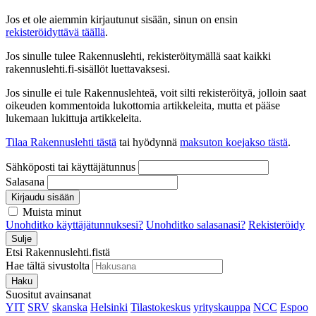
Jos et ole aiemmin kirjautunut sisään, sinun on ensin
rekisteröidyttävä täällä
.
Jos sinulle tulee Rakennuslehti, rekisteröitymällä saat kaikki
rakennuslehti.fi-sisällöt luettavaksesi.
Jos sinulle ei tule Rakennuslehteä, voit silti rekisteröityä, jolloin saat
oikeuden kommentoida lukottomia artikkeleita, mutta et pääse
lukemaan lukittuja artikkeleita.
Tilaa Rakennuslehti tästä
tai hyödynnä
maksuton koejakso tästä
.
Sähköposti tai käyttäjätunnus
Salasana
Kirjaudu sisään
Muista minut
Unohditko käyttäjätunnuksesi?
Unohditko salasanasi?
Rekisteröidy
Sulje
Etsi Rakennuslehti.fistä
Hae tältä sivustolta
Haku
Suositut avainsanat
YIT
SRV
skanska
Helsinki
Tilastokeskus
yrityskauppa
NCC
Espoo