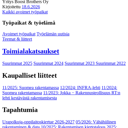
Yritys
Boost Brothers Oy
Kirjoitettu
18.6.2026
Kaikki avoimet työpaikat
Työpaikat & työelämä
Avoimet työpaikat
Työelämän uutisia
Teemat & liitteet
Toimialakatsaukset
Suurimmat 2025
Suurimmat 2024
Suurimmat 2023
Suurimmat 2022
Kaupalliset liitteet
11/2025: Suomea rakentamassa
12/2024: INFRA-lehti
11/2024:
Suomea rakentamassa
11/2023: Jokka − Rakennusteollisuus RT:n
lehti kestävästä rakentamisesta
Tapahtumia
Urapolkuja-oppilaitoskiertue 2026-2027
05/2026: Vähähiilinen
rakentaminen & data
10/2025: Rakentamisen kiertotalous 2025: