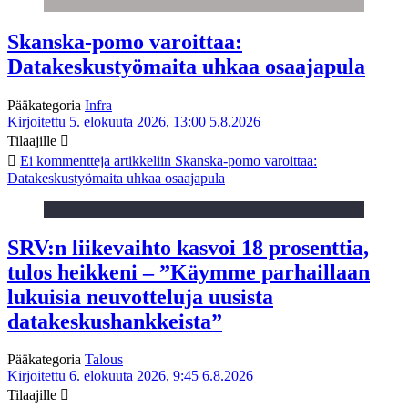
Skanska-pomo varoittaa:
Datakeskustyömaita uhkaa osaajapula
Pääkategoria
Infra
Kirjoitettu 5. elokuuta 2026, 13:00
5.8.2026
Tilaajille
Ei kommentteja
artikkeliin Skanska-pomo varoittaa:
Datakeskustyömaita uhkaa osaajapula
SRV:n liikevaihto kasvoi 18 prosenttia,
tulos heikkeni – ”Käymme parhaillaan
lukuisia neuvotteluja uusista
datakeskushankkeista”
Pääkategoria
Talous
Kirjoitettu 6. elokuuta 2026, 9:45
6.8.2026
Tilaajille