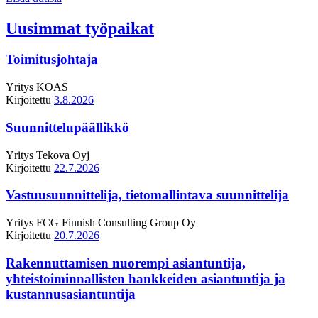
Uusimmat työpaikat
Toimitusjohtaja
Yritys
KOAS
Kirjoitettu
3.8.2026
Suunnittelupäällikkö
Yritys
Tekova Oyj
Kirjoitettu
22.7.2026
Vastuusuunnittelija, tietomallintava suunnittelija
Yritys
FCG Finnish Consulting Group Oy
Kirjoitettu
20.7.2026
Rakennuttamisen nuorempi asiantuntija,
yhteistoiminnallisten hankkeiden asiantuntija ja
kustannusasiantuntija