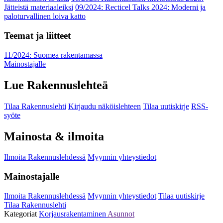
Jätteistä materiaaleiksi
09/2024: Recticel Talks 2024: Moderni ja
paloturvallinen loiva katto
Teemat ja liitteet
11/2024: Suomea rakentamassa
Mainostajalle
Lue Rakennuslehteä
Tilaa Rakennuslehti
Kirjaudu näköislehteen
Tilaa uutiskirje
RSS-
syöte
Mainosta & ilmoita
Ilmoita Rakennuslehdessä
Myynnin yhteystiedot
Mainostajalle
Ilmoita Rakennuslehdessä
Myynnin yhteystiedot
Tilaa uutiskirje
Tilaa Rakennuslehti
Kategoriat
Korjausrakentaminen
Asunnot