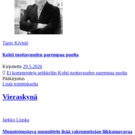
Tapio Kivistö
Kohti tuottavuuden parempaa puolta
Kirjoitettu
29.5.2026
Ei kommentteja
artikkeliin Kohti tuottavuuden parempaa puolta
Pääkirjoitus
Lisää toimitukselta
Vieraskynä
Jarkko Liuska
Muuntojoustava suunnittelu lisää rakennuttajan liikkumavaraa