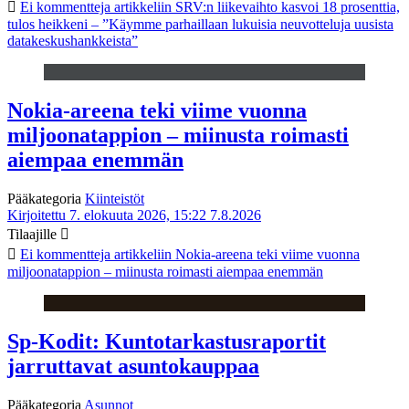
Ei kommentteja
artikkeliin SRV:n liikevaihto kasvoi 18 prosenttia,
tulos heikkeni – ”Käymme parhaillaan lukuisia neuvotteluja uusista
datakeskushankkeista”
Nokia-areena teki viime vuonna
miljoonatappion – miinusta roimasti
aiempaa enemmän
Pääkategoria
Kiinteistöt
Kirjoitettu 7. elokuuta 2026, 15:22
7.8.2026
Tilaajille
Ei kommentteja
artikkeliin Nokia-areena teki viime vuonna
miljoonatappion – miinusta roimasti aiempaa enemmän
Sp-Kodit: Kuntotarkastusraportit
jarruttavat asuntokauppaa
Pääkategoria
Asunnot