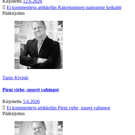
Kirjoitettu
12.6.2026
Ei kommentteja
artikkeliin Rakentamisen painopiste keikahti
Pääkirjoitus
Tapio Kivistö
Pieni virhe, suuret vahingot
Kirjoitettu
5.6.2026
Ei kommentteja
artikkeliin Pieni virhe, suuret vahingot
Pääkirjoitus