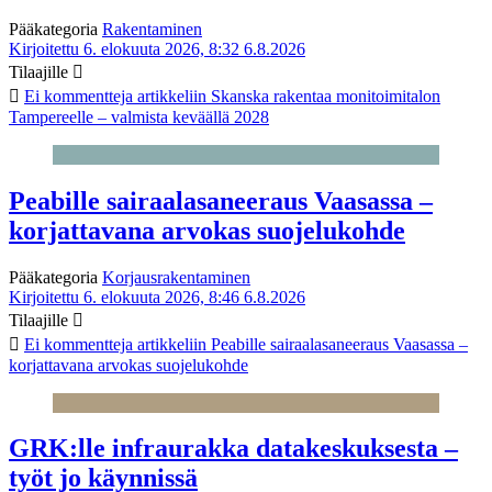
Pääkategoria
Rakentaminen
Kirjoitettu 6. elokuuta 2026, 8:32
6.8.2026
Tilaajille
Ei kommentteja
artikkeliin Skanska rakentaa monitoimitalon
Tampereelle – valmista keväällä 2028
Peabille sairaalasaneeraus Vaasassa –
korjattavana arvokas suojelukohde
Pääkategoria
Korjausrakentaminen
Kirjoitettu 6. elokuuta 2026, 8:46
6.8.2026
Tilaajille
Ei kommentteja
artikkeliin Peabille sairaalasaneeraus Vaasassa –
korjattavana arvokas suojelukohde
GRK:lle infraurakka datakeskuksesta –
työt jo käynnissä