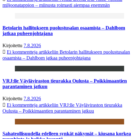
miljoonatappion – miinusta roimasti aiempaa enemmän
Betolarin hallitukseen puolustusalan osaamista – Dahlbom
jatkaa puheenjohtajana
Kirjoitettu
7.8.2026
Ei kommentteja
artikkeliin Betolarin hallitukseen puolustusalan
osaamista – Dahlbom jatkaa puheenjohtajana
VRJ:lle Väyläviraston tieurakka Oulusta – Poikkimaantien
parantaminen jatkuu
Kirjoitettu
7.8.2026
Ei kommentteja
artikkeliin VRJ:lle Väyläviraston tieurakka
Oulusta – Poikkimaantien parantaminen jatkuu
Sahateollisuudella edelleen synkät näkymät – kiusana korkea