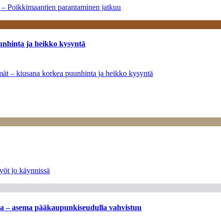
a – Poikkimaantien parantaminen jatkuu
unhinta ja heikko kysyntä
ymät – kiusana korkea puunhinta ja heikko kysyntä
yöt jo käynnissä
ssa – asema pääkaupunkiseudulla vahvistuu