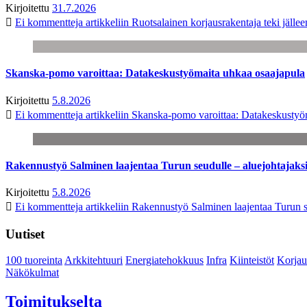
Kirjoitettu
31.7.2026
Ei kommentteja
artikkeliin Ruotsalainen korjausrakentaja teki jäl
Skanska-pomo varoittaa: Datakeskustyömaita uhkaa osaajapula
Kirjoitettu
5.8.2026
Ei kommentteja
artikkeliin Skanska-pomo varoittaa: Datakeskustyö
Rakennustyö Salminen laajentaa Turun seudulle – aluejohtajaks
Kirjoitettu
5.8.2026
Ei kommentteja
artikkeliin Rakennustyö Salminen laajentaa Turun s
Uutiset
100 tuoreinta
Arkkitehtuuri
Energiatehokkuus
Infra
Kiinteistöt
Korjau
Näkökulmat
Toimitukselta