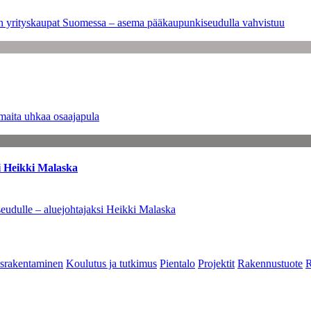
leen yrityskaupat Suomessa – asema pääkaupunkiseudulla vahvistuu
maita uhkaa osaajapula
i Heikki Malaska
eudulle – aluejohtajaksi Heikki Malaska
srakentaminen
Koulutus ja tutkimus
Pientalo
Projektit
Rakennustuote
R