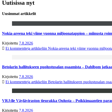
Uutisissa nyt
Uusimmat artikkelit
Nokia-areena teki viime vuonna miljoonatappion – miinusta ro
Kirjoitettu
7.8.2026
Ei kommentteja
artikkeliin Nokia-areena teki viime vuonna miljoo
Betolarin hallitukseen puolustusalan osaamista – Dahlbom jatk
Kirjoitettu
7.8.2026
Ei kommentteja
artikkeliin Betolarin hallitukseen puolustusalan o
VRJ:lle Väyläviraston tieurakka Oulusta – Poikkimaantien par
Kirjoitettu
7.8.2026