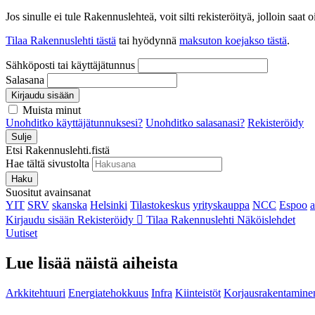
Jos sinulle ei tule Rakennuslehteä, voit silti rekisteröityä, jolloin sa
Tilaa Rakennuslehti tästä
tai hyödynnä
maksuton koejakso tästä
.
Sähköposti tai käyttäjätunnus
Salasana
Kirjaudu sisään
Muista minut
Unohditko käyttäjätunnuksesi?
Unohditko salasanasi?
Rekisteröidy
Sulje
Etsi Rakennuslehti.fistä
Hae tältä sivustolta
Haku
Suositut avainsanat
YIT
SRV
skanska
Helsinki
Tilastokeskus
yrityskauppa
NCC
Espoo
Kirjaudu sisään
Rekisteröidy
Tilaa Rakennuslehti
Näköislehdet
Uutiset
Lue lisää näistä aiheista
Arkkitehtuuri
Energiatehokkuus
Infra
Kiinteistöt
Korjausrakentamine