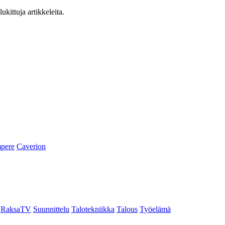
ukittuja artikkeleita.
pere
Caverion
RaksaTV
Suunnittelu
Talotekniikka
Talous
Työelämä