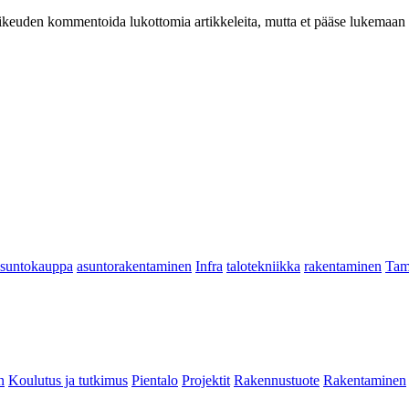
at oikeuden kommentoida lukottomia artikkeleita, mutta et pääse lukemaan l
asuntokauppa
asuntorakentaminen
Infra
talotekniikka
rakentaminen
Tam
n
Koulutus ja tutkimus
Pientalo
Projektit
Rakennustuote
Rakentaminen