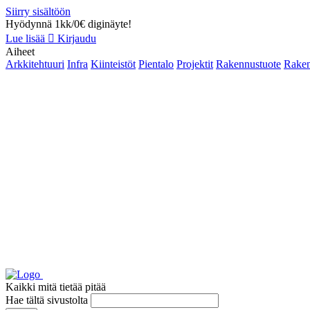
Siirry sisältöön
Hyödynnä 1kk/0€ diginäyte!
Lue lisää
Kirjaudu
Aiheet
Arkkitehtuuri
Infra
Kiinteistöt
Pientalo
Projektit
Rakennustuote
Raken
Kaikki mitä tietää pitää
Hae tältä sivustolta