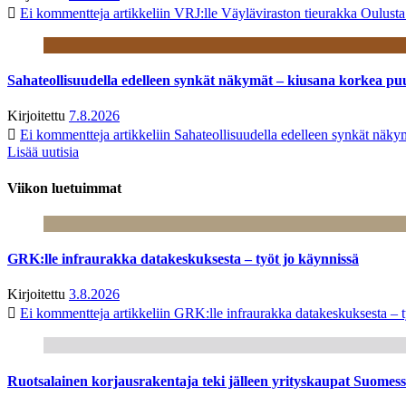
Ei kommentteja
artikkeliin VRJ:lle Väyläviraston tieurakka Oulust
Sahateollisuudella edelleen synkät näkymät – kiusana korkea pu
Kirjoitettu
7.8.2026
Ei kommentteja
artikkeliin Sahateollisuudella edelleen synkät näk
Lisää uutisia
Viikon luetuimmat
GRK:lle infraurakka datakeskuksesta – työt jo käynnissä
Kirjoitettu
3.8.2026
Ei kommentteja
artikkeliin GRK:lle infraurakka datakeskuksesta – t
Ruotsalainen korjausrakentaja teki jälleen yrityskaupat Suome