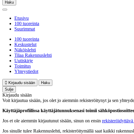
Haku
Etusivu
100 tuoreinta
Suurimmat
100 tuoreinta
Keskustelut
Näköislehti
Tilaa Rakennuslehti
Uutiskirje
Toimitus
Yhteystiedot
Kirjaudu sisään
Haku
Sulje
Kirjaudu sisään
Voit kirjautua sisään, jos olet jo aiemmin rekisteröitynyt ja sen yhteyde
Käyttäjäprofiilissa käyttäjätunnuksenasi toimii sähköpostiosoittees
Jos et ole aiemmin kirjautunut sisään, sinun on ensin
rekisteröidyttävä 
Jos sinulle tulee Rakennuslehti, rekisteröitymällä saat kaikki rakennusle