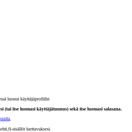
ssä luonut käyttäjäprofiilin
i (tai itse luomasi käyttäjätunnus) sekä itse luomasi salasana.
täällä
.
hti.fi-sisällöt luettavaksesi.