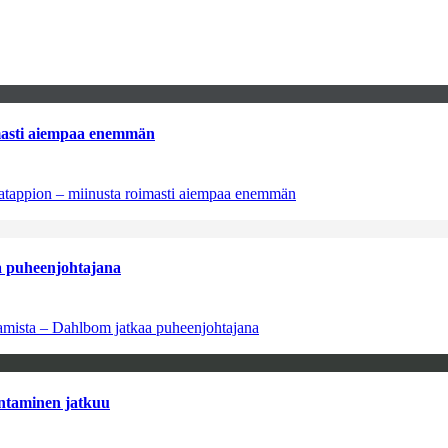
imasti aiempaa enemmän
natappion – miinusta roimasti aiempaa enemmän
aa puheenjohtajana
saamista – Dahlbom jatkaa puheenjohtajana
antaminen jatkuu