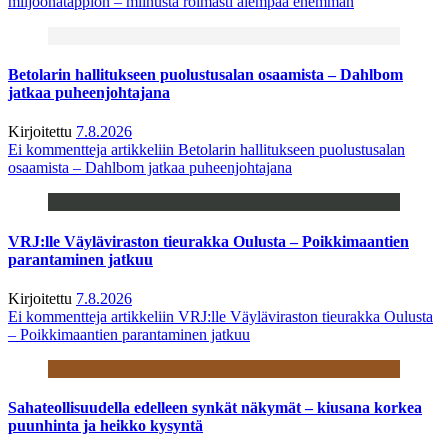
miljoonatappion – miinusta roimasti aiempaa enemmän
Betolarin hallitukseen puolustusalan osaamista – Dahlbom
jatkaa puheenjohtajana
Kirjoitettu
7.8.2026
Ei kommentteja
artikkeliin Betolarin hallitukseen puolustusalan
osaamista – Dahlbom jatkaa puheenjohtajana
VRJ:lle Väyläviraston tieurakka Oulusta – Poikkimaantien
parantaminen jatkuu
Kirjoitettu
7.8.2026
Ei kommentteja
artikkeliin VRJ:lle Väyläviraston tieurakka Oulusta
– Poikkimaantien parantaminen jatkuu
Sahateollisuudella edelleen synkät näkymät – kiusana korkea
puunhinta ja heikko kysyntä