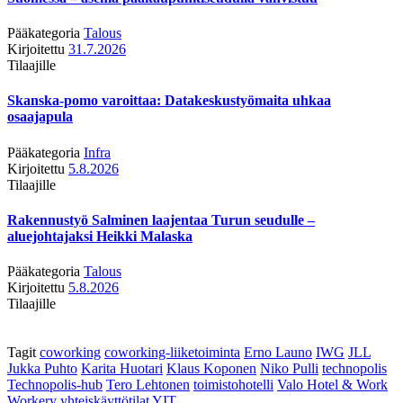
Pääkategoria
Talous
Kirjoitettu
31.7.2026
Tilaajille
Skanska-pomo varoittaa: Datakeskustyömaita uhkaa
osaajapula
Pääkategoria
Infra
Kirjoitettu
5.8.2026
Tilaajille
Rakennustyö Salminen laajentaa Turun seudulle –
aluejohtajaksi Heikki Malaska
Pääkategoria
Talous
Kirjoitettu
5.8.2026
Tilaajille
Tagit
coworking
coworking-liiketoiminta
Erno Launo
IWG
JLL
Jukka Puhto
Karita Huotari
Klaus Koponen
Niko Pulli
technopolis
Technopolis-hub
Tero Lehtonen
toimistohotelli
Valo Hotel & Work
Workery
yhteiskäyttötilat
YIT