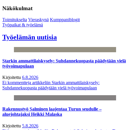
Näkökulmat
Toimitukselta
Vieraskynä
Kumppaniblogit
Työpaikat & työelämä
Työelämän uutisia
Starkin ammattilaiskysely: Suhdannekuopasta päädytään vielä
työvoimapulaan
Kirjoitettu
6.8.2026
Ei kommentteja
artikkeliin Starkin ammattilaiskysely:
Suhdannekuopasta päädytään vielä työvoimapulaan
Rakennustyö Salminen laajentaa Turun seudulle –
aluejohtajaksi Heikki Malaska
Kirjoitettu
5.8.2026