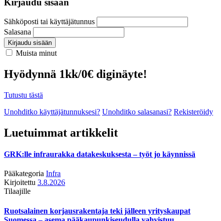
Kirjaudu sisään
Sähköposti tai käyttäjätunnus
Salasana
Kirjaudu sisään
Muista minut
Hyödynnä 1kk/0€ diginäyte!
Tutustu tästä
Unohditko käyttäjätunnuksesi?
Unohditko salasanasi?
Rekisteröidy
Luetuimmat artikkelit
GRK:lle infraurakka datakeskuksesta – työt jo käynnissä
Pääkategoria
Infra
Kirjoitettu
3.8.2026
Tilaajille
Ruotsalainen korjausrakentaja teki jälleen yrityskaupat
Suomessa – asema pääkaupunkiseudulla vahvistuu