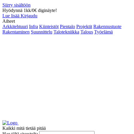
Siirry sisältöön
Hyödynnä 1kk/0€ diginäyte!
Lue lisää
Kirjaudu
Aiheet
Arkkitehtuuri
Infra
Kiinteistöt
Pientalo
Projektit
Rakennustuote
Rakentaminen
Suunnittelu
Talotekniikka
Talous
Työelämä
Kaikki mitä tietää pitää
Hae tältä sivustolta