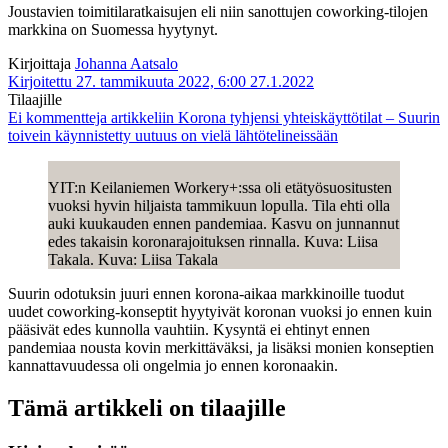
Joustavien toimitilaratkaisujen eli niin sanottujen coworking-tilojen
markkina on Suomessa hyytynyt.
Kirjoittaja
Johanna Aatsalo
Kirjoitettu 27. tammikuuta 2022, 6:00
27.1.2022
Tilaajille
Ei kommentteja
artikkeliin Korona tyhjensi yhteiskäyttötilat – Suurin
toivein käynnistetty uutuus on vielä lähtötelineissään
YIT:n Keilaniemen Workery+:ssa oli etätyösuositusten
vuoksi hyvin hiljaista tammikuun lopulla. Tila ehti olla
auki kuukauden ennen pandemiaa. Kasvu on junnannut
edes takaisin koronarajoituksen rinnalla. Kuva: Liisa
Takala. Kuva: Liisa Takala
Suurin odotuksin juuri ennen korona-aikaa markkinoille tuodut
uudet coworking-konseptit hyytyivät koronan vuoksi jo ennen kuin
pääsivät edes kunnolla vauhtiin. Kysyntä ei ehtinyt ennen
pandemiaa nousta kovin merkittäväksi, ja lisäksi monien konseptien
kannattavuudessa oli ongelmia jo ennen koronaakin.
Tämä artikkeli on tilaajille