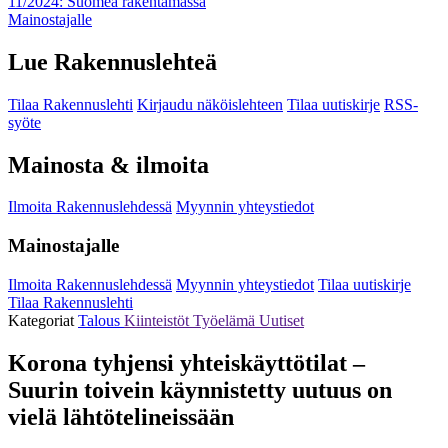
11/2024: Suomea rakentamassa
Mainostajalle
Lue Rakennuslehteä
Tilaa Rakennuslehti
Kirjaudu näköislehteen
Tilaa uutiskirje
RSS-
syöte
Mainosta & ilmoita
Ilmoita Rakennuslehdessä
Myynnin yhteystiedot
Mainostajalle
Ilmoita Rakennuslehdessä
Myynnin yhteystiedot
Tilaa uutiskirje
Tilaa Rakennuslehti
Kategoriat
Talous
Kiinteistöt
Työelämä
Uutiset
Korona tyhjensi yhteiskäyttötilat –
Suurin toivein käynnistetty uutuus on
vielä lähtötelineissään