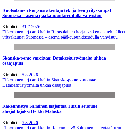
Ruotsalainen korjausrakentaja teki jälleen yrityskaupat
Suomessa – asema pääkaupunkiseudulla vahvistuu
Kirjoitettu
31.7.2026
Ei kommentteja
artikkeliin Ruotsalainen korjausrakentaja teki jälleen
yrityskaupat Suomessa – asema pääkaupunkiseudulla vahvistuu
Skanska-pomo varoittaa: Datakeskustyömaita uhkaa
osaajapula
Kirjoitettu
5.8.2026
Ei kommentteja
artikkeliin Skanska-pomo varoittaa:
Datakeskustyömaita uhkaa osaajapula
Rakennustyö Salminen laajentaa Turun seudulle –
aluejohtajaksi Heikki Malaska
Kirjoitettu
5.8.2026
Ei kommentteja
artikkeliin Rakennustyö Salminen laajentaa Turun