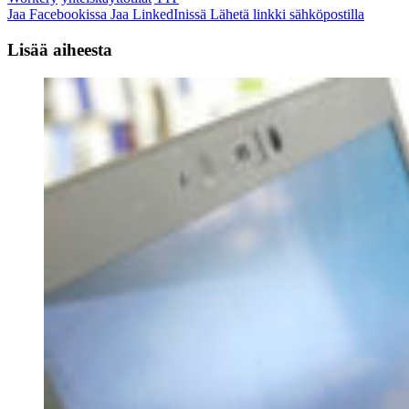
Jaa Facebookissa
Jaa LinkedInissä
Lähetä linkki sähköpostilla
Lisää aiheesta