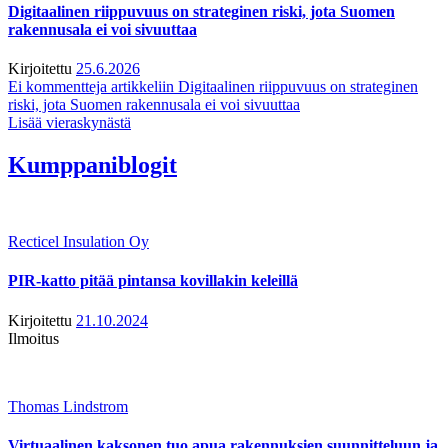
Digitaalinen riippuvuus on strateginen riski, jota Suomen
rakennusala ei voi sivuuttaa
Kirjoitettu
25.6.2026
Ei kommentteja
artikkeliin Digitaalinen riippuvuus on strateginen
riski, jota Suomen rakennusala ei voi sivuuttaa
Lisää vieraskynästä
Kumppaniblogit
Recticel Insulation Oy
PIR-katto pitää pintansa kovillakin keleillä
Kirjoitettu
21.10.2024
Ilmoitus
Thomas Lindstrom
Virtuaalinen kaksonen tuo apua rakennuksien suunnitteluun ja