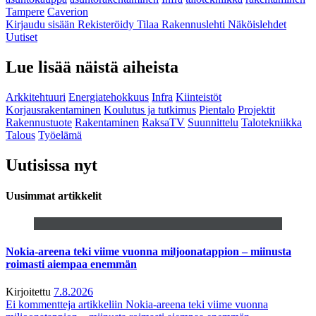
Tampere
Caverion
Kirjaudu sisään
Rekisteröidy
Tilaa Rakennuslehti
Näköislehdet
Uutiset
Lue lisää näistä aiheista
Arkkitehtuuri
Energiatehokkuus
Infra
Kiinteistöt
Korjausrakentaminen
Koulutus ja tutkimus
Pientalo
Projektit
Rakennustuote
Rakentaminen
RaksaTV
Suunnittelu
Talotekniikka
Talous
Työelämä
Uutisissa nyt
Uusimmat artikkelit
Nokia-areena teki viime vuonna miljoonatappion – miinusta
roimasti aiempaa enemmän
Kirjoitettu
7.8.2026
Ei kommentteja
artikkeliin Nokia-areena teki viime vuonna