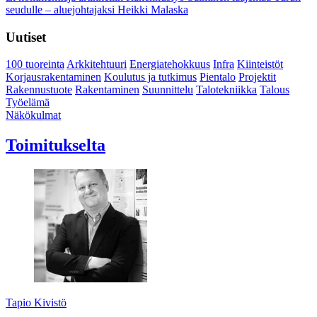
seudulle – aluejohtajaksi Heikki Malaska
Uutiset
100 tuoreinta
Arkkitehtuuri
Energiatehokkuus
Infra
Kiinteistöt
Korjausrakentaminen
Koulutus ja tutkimus
Pientalo
Projektit
Rakennustuote
Rakentaminen
Suunnittelu
Talotekniikka
Talous
Työelämä
Näkökulmat
Toimitukselta
Tapio Kivistö