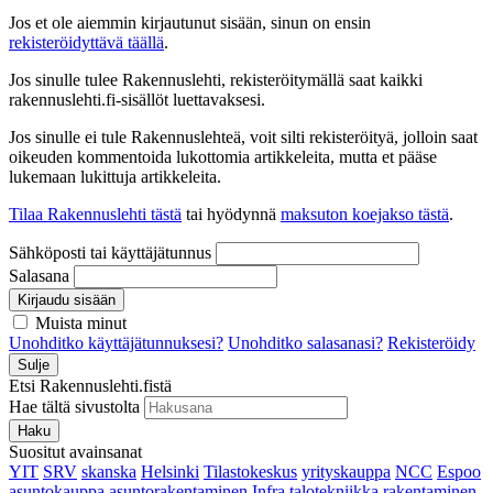
Jos et ole aiemmin kirjautunut sisään, sinun on ensin
rekisteröidyttävä täällä
.
Jos sinulle tulee Rakennuslehti, rekisteröitymällä saat kaikki
rakennuslehti.fi-sisällöt luettavaksesi.
Jos sinulle ei tule Rakennuslehteä, voit silti rekisteröityä, jolloin saat
oikeuden kommentoida lukottomia artikkeleita, mutta et pääse
lukemaan lukittuja artikkeleita.
Tilaa Rakennuslehti tästä
tai hyödynnä
maksuton koejakso tästä
.
Sähköposti tai käyttäjätunnus
Salasana
Kirjaudu sisään
Muista minut
Unohditko käyttäjätunnuksesi?
Unohditko salasanasi?
Rekisteröidy
Sulje
Etsi Rakennuslehti.fistä
Hae tältä sivustolta
Haku
Suositut avainsanat
YIT
SRV
skanska
Helsinki
Tilastokeskus
yrityskauppa
NCC
Espoo
asuntokauppa
asuntorakentaminen
Infra
talotekniikka
rakentaminen