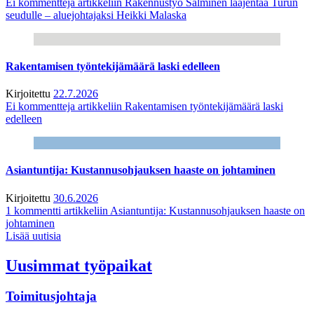
Ei kommentteja
artikkeliin Rakennustyö Salminen laajentaa Turun
seudulle – aluejohtajaksi Heikki Malaska
Rakentamisen työntekijämäärä laski edelleen
Kirjoitettu
22.7.2026
Ei kommentteja
artikkeliin Rakentamisen työntekijämäärä laski
edelleen
Asiantuntija: Kustannusohjauksen haaste on johtaminen
Kirjoitettu
30.6.2026
1 kommentti
artikkeliin Asiantuntija: Kustannusohjauksen haaste on
johtaminen
Lisää uutisia
Uusimmat työpaikat
Toimitusjohtaja