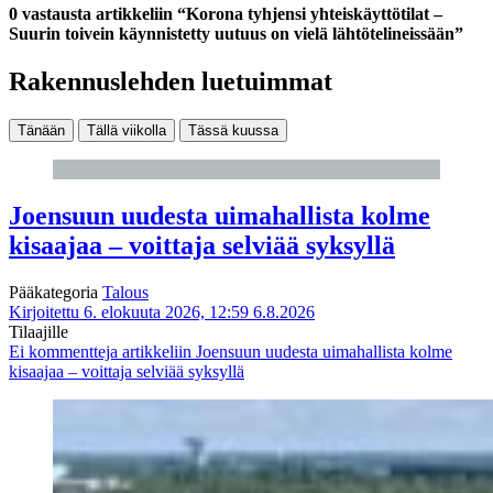
0 vastausta artikkeliin “Korona tyhjensi yhteiskäyttötilat –
Suurin toivein käynnistetty uutuus on vielä lähtötelineissään”
Rakennuslehden luetuimmat
Tänään
Tällä viikolla
Tässä kuussa
Joensuun uudesta uimahallista kolme
kisaajaa – voittaja selviää syksyllä
Pääkategoria
Talous
Kirjoitettu 6. elokuuta 2026, 12:59
6.8.2026
Tilaajille
Ei kommentteja
artikkeliin Joensuun uudesta uimahallista kolme
kisaajaa – voittaja selviää syksyllä