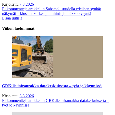
Kirjoitettu
7.8.2026
Ei kommentteja
artikkeliin Sahateollisuudella edelleen synkät
näkymät – kiusana korkea puunhinta ja heikko kysyntä
Lisää uutisia
Viikon luetuimmat
GRK:lle infraurakka datakeskuksesta – työt jo käynnissä
Kirjoitettu
3.8.2026
Ei kommentteja
artikkeliin GRK:lle infraurakka datakeskuksesta –
työt jo käynnissä