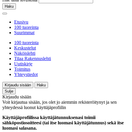
Haku
Etusivu
100 tuoreinta
Suurimmat
100 tuoreinta
Keskustelut
Näköislehti
Tilaa Rakennuslehti
Uutiskirje
Toimitus
Yhteystiedot
Kirjaudu sisään
Haku
Sulje
Kirjaudu sisään
Voit kirjautua sisään, jos olet jo aiemmin rekisteröitynyt ja sen
yhteydessä luonut käyttäjäprofiilin
Käyttäjäprofiilissa käyttäjätunnuksenasi toimii
sähköpostiosoitteesi (tai itse luomasi käyttäjätunnus) sekä itse
luomasi salasana.