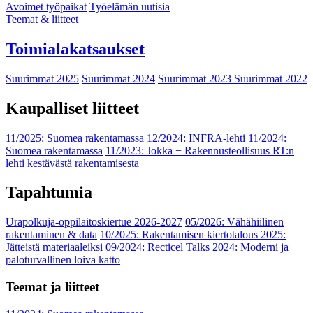
Avoimet työpaikat
Työelämän uutisia
Teemat & liitteet
Toimialakatsaukset
Suurimmat 2025
Suurimmat 2024
Suurimmat 2023
Suurimmat 2022
Kaupalliset liitteet
11/2025: Suomea rakentamassa
12/2024: INFRA-lehti
11/2024:
Suomea rakentamassa
11/2023: Jokka − Rakennusteollisuus RT:n
lehti kestävästä rakentamisesta
Tapahtumia
Urapolkuja-oppilaitoskiertue 2026-2027
05/2026: Vähähiilinen
rakentaminen & data
10/2025: Rakentamisen kiertotalous 2025:
Jätteistä materiaaleiksi
09/2024: Recticel Talks 2024: Moderni ja
paloturvallinen loiva katto
Teemat ja liitteet