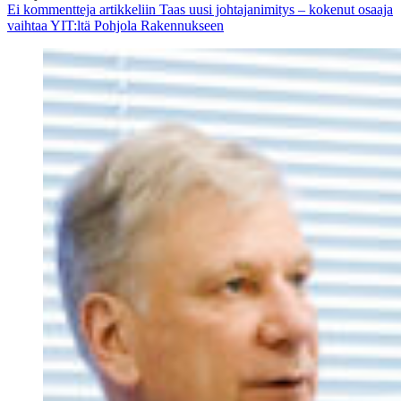
Ei kommentteja
artikkeliin Taas uusi johtajanimitys – kokenut osaaja
vaihtaa YIT:ltä Pohjola Rakennukseen