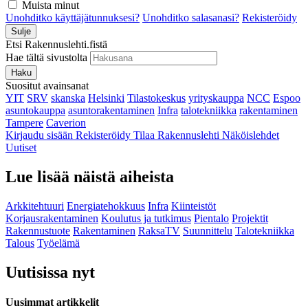
Muista minut
Unohditko käyttäjätunnuksesi?
Unohditko salasanasi?
Rekisteröidy
Sulje
Etsi Rakennuslehti.fistä
Hae tältä sivustolta
Haku
Suositut avainsanat
YIT
SRV
skanska
Helsinki
Tilastokeskus
yrityskauppa
NCC
Espoo
asuntokauppa
asuntorakentaminen
Infra
talotekniikka
rakentaminen
Tampere
Caverion
Kirjaudu sisään
Rekisteröidy
Tilaa Rakennuslehti
Näköislehdet
Uutiset
Lue lisää näistä aiheista
Arkkitehtuuri
Energiatehokkuus
Infra
Kiinteistöt
Korjausrakentaminen
Koulutus ja tutkimus
Pientalo
Projektit
Rakennustuote
Rakentaminen
RaksaTV
Suunnittelu
Talotekniikka
Talous
Työelämä
Uutisissa nyt
Uusimmat artikkelit