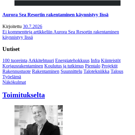
Aurora Sea Resortin rakentaminen käynnistyy Iissä
Kirjoitettu
30.7.2026
Ei kommentteja
artikkeliin Aurora Sea Resortin rakentaminen
käynnistyy Iissä
Uutiset
100 tuoreinta
Arkkitehtuuri
Energiatehokkuus
Infra
Kiinteistöt
Korjausrakentaminen
Koulutus ja tutkimus
Pientalo
Projektit
Rakennustuote
Rakentaminen
Suunnittelu
Talotekniikka
Talous
Työelämä
Näkökulmat
Toimitukselta