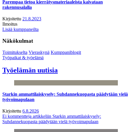
Parempaa tietoa kierrätysmateriaaleista kaivataan
rakennusalalla
Kirjoitettu
21.8.2023
Ilmoitus
Lisää kumppaneilta
Näkökulmat
Toimitukselta
Vieraskynä
Kumppaniblogit
Työpaikat & työelämä
Työelämän uutisia
Starkin ammattilaiskysely: Suhdannekuopasta päädytään vielä
työvoimapulaan
Kirjoitettu
6.8.2026
Ei kommentteja
artikkeliin Starkin ammattilaiskysely:
Suhdannekuopasta päädytään vielä työvoimapulaan