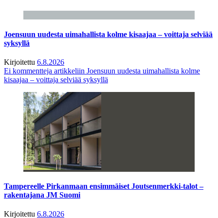
Joensuun uudesta uimahallista kolme kisaajaa – voittaja selviää
syksyllä
Kirjoitettu
6.8.2026
Ei kommentteja
artikkeliin Joensuun uudesta uimahallista kolme
kisaajaa – voittaja selviää syksyllä
Tampereelle Pirkanmaan ensimmäiset Joutsenmerkki-talot –
rakentajana JM Suomi
Kirjoitettu
6.8.2026