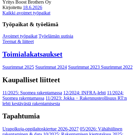
Yritys
Boost Brothers Oy
Kirjoitettu
18.6.2026
Kaikki avoimet työpaikat
Työpaikat & työelämä
Avoimet työpaikat
Työelämän uutisia
Teemat & liitteet
Toimialakatsaukset
Suurimmat 2025
Suurimmat 2024
Suurimmat 2023
Suurimmat 2022
Kaupalliset liitteet
11/2025: Suomea rakentamassa
12/2024: INFRA-lehti
11/2024:
Suomea rakentamassa
11/2023: Jokka − Rakennusteollisuus RT:n
lehti kestävästä rakentamisesta
Tapahtumia
Urapolkuja-oppilaitoskiertue 2026-2027
05/2026: Vähähiilinen
rakentaminen & data
10/2025: Rakentamisen kiertotalous 2025: