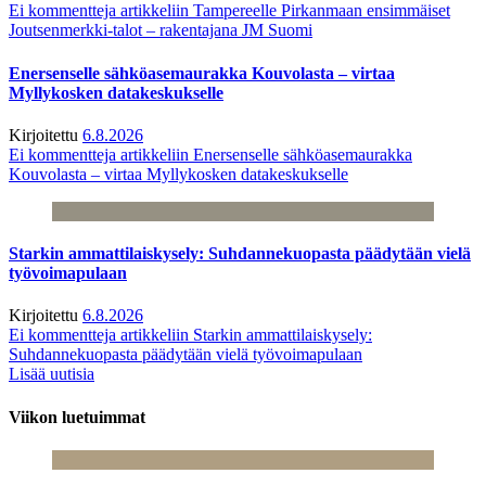
Ei kommentteja
artikkeliin Tampereelle Pirkanmaan ensimmäiset
Joutsenmerkki-talot – rakentajana JM Suomi
Enersenselle sähköasemaurakka Kouvolasta – virtaa
Myllykosken datakeskukselle
Kirjoitettu
6.8.2026
Ei kommentteja
artikkeliin Enersenselle sähköasemaurakka
Kouvolasta – virtaa Myllykosken datakeskukselle
Starkin ammattilaiskysely: Suhdannekuopasta päädytään vielä
työvoimapulaan
Kirjoitettu
6.8.2026
Ei kommentteja
artikkeliin Starkin ammattilaiskysely:
Suhdannekuopasta päädytään vielä työvoimapulaan
Lisää uutisia
Viikon luetuimmat