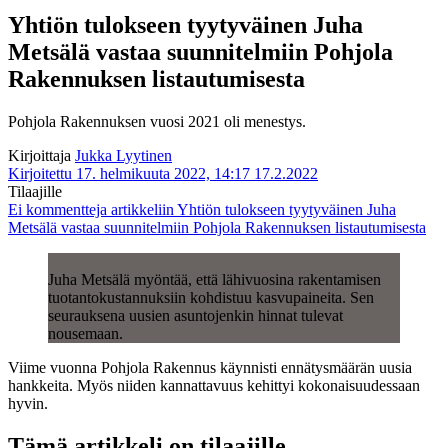
Yhtiön tulokseen tyytyväinen Juha
Metsälä vastaa suunnitelmiin Pohjola
Rakennuksen listautumisesta
Pohjola Rakennuksen vuosi 2021 oli menestys.
Kirjoittaja
Jukka Lyytinen
Kirjoitettu 17. helmikuuta 2022, 14:17
17.2.2022
Tilaajille
Ei kommentteja
artikkeliin Yhtiön tulokseen tyytyväinen Juha
Metsälä vastaa suunnitelmiin Pohjola Rakennuksen listautumisesta
Juha Metsälä myöntää, että lähivuosina rakentamisen
tuotantokustannuksiin kohdistuu kasvupaineita. Sen
seurauksena uusien asuntojenkin hinnat tulevat
nousemaan.
Viime vuonna Pohjola Rakennus käynnisti ennätysmäärän uusia
hankkeita. Myös niiden kannattavuus kehittyi kokonaisuudessaan
hyvin.
Tämä artikkeli on tilaajille