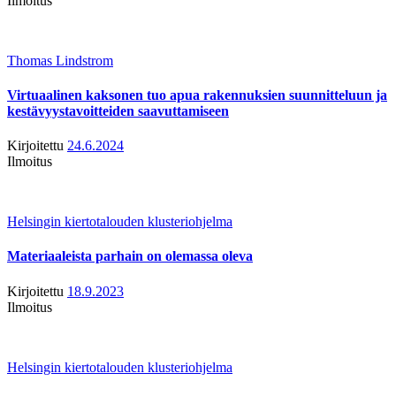
Ilmoitus
Thomas Lindstrom
Virtuaalinen kaksonen tuo apua rakennuksien suunnitteluun ja
kestävyystavoitteiden saavuttamiseen
Kirjoitettu
24.6.2024
Ilmoitus
Helsingin kiertotalouden klusteriohjelma
Materiaaleista parhain on olemassa oleva
Kirjoitettu
18.9.2023
Ilmoitus
Helsingin kiertotalouden klusteriohjelma