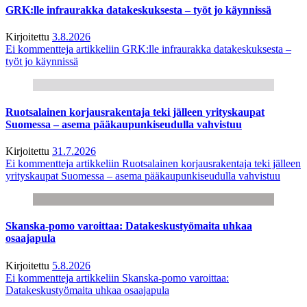
GRK:lle infraurakka datakeskuksesta – työt jo käynnissä
Kirjoitettu
3.8.2026
Ei kommentteja
artikkeliin GRK:lle infraurakka datakeskuksesta –
työt jo käynnissä
Ruotsalainen korjausrakentaja teki jälleen yrityskaupat
Suomessa – asema pääkaupunkiseudulla vahvistuu
Kirjoitettu
31.7.2026
Ei kommentteja
artikkeliin Ruotsalainen korjausrakentaja teki jälleen
yrityskaupat Suomessa – asema pääkaupunkiseudulla vahvistuu
Skanska-pomo varoittaa: Datakeskustyömaita uhkaa
osaajapula
Kirjoitettu
5.8.2026
Ei kommentteja
artikkeliin Skanska-pomo varoittaa:
Datakeskustyömaita uhkaa osaajapula