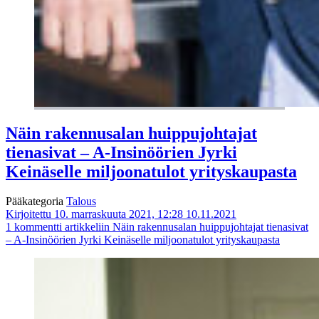
Näin rakennusalan huippujohtajat
tienasivat – A-Insinöörien Jyrki
Keinäselle miljoonatulot yrityskaupasta
Pääkategoria
Talous
Kirjoitettu 10. marraskuuta 2021, 12:28
10.11.2021
1 kommentti
artikkeliin Näin rakennusalan huippujohtajat tienasivat
– A-Insinöörien Jyrki Keinäselle miljoonatulot yrityskaupasta