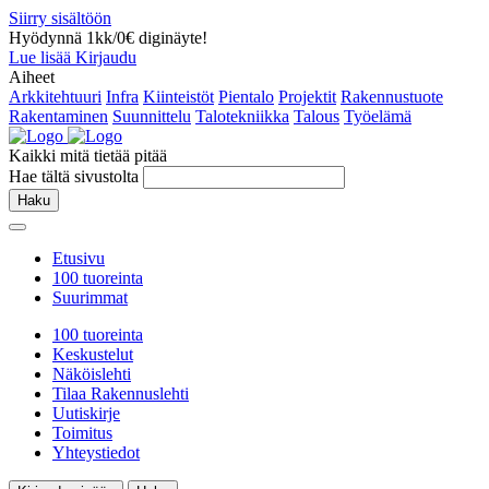
Siirry sisältöön
Hyödynnä 1kk/0€ diginäyte!
Lue lisää
Kirjaudu
Aiheet
Arkkitehtuuri
Infra
Kiinteistöt
Pientalo
Projektit
Rakennustuote
Rakentaminen
Suunnittelu
Talotekniikka
Talous
Työelämä
Kaikki mitä tietää pitää
Hae tältä sivustolta
Haku
Etusivu
100 tuoreinta
Suurimmat
100 tuoreinta
Keskustelut
Näköislehti
Tilaa Rakennuslehti
Uutiskirje
Toimitus
Yhteystiedot