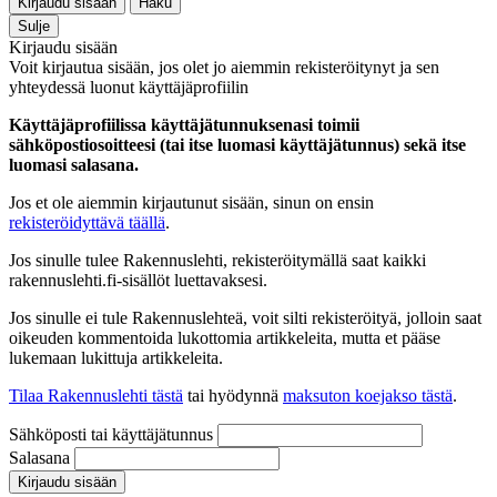
Kirjaudu sisään
Haku
Sulje
Kirjaudu sisään
Voit kirjautua sisään, jos olet jo aiemmin rekisteröitynyt ja sen
yhteydessä luonut käyttäjäprofiilin
Käyttäjäprofiilissa käyttäjätunnuksenasi toimii
sähköpostiosoitteesi (tai itse luomasi käyttäjätunnus) sekä itse
luomasi salasana.
Jos et ole aiemmin kirjautunut sisään, sinun on ensin
rekisteröidyttävä täällä
.
Jos sinulle tulee Rakennuslehti, rekisteröitymällä saat kaikki
rakennuslehti.fi-sisällöt luettavaksesi.
Jos sinulle ei tule Rakennuslehteä, voit silti rekisteröityä, jolloin saat
oikeuden kommentoida lukottomia artikkeleita, mutta et pääse
lukemaan lukittuja artikkeleita.
Tilaa Rakennuslehti tästä
tai hyödynnä
maksuton koejakso tästä
.
Sähköposti tai käyttäjätunnus
Salasana
Kirjaudu sisään