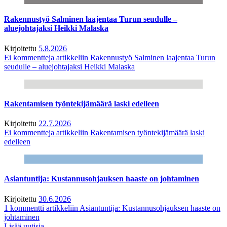
Rakennustyö Salminen laajentaa Turun seudulle –
aluejohtajaksi Heikki Malaska
Kirjoitettu
5.8.2026
Ei kommentteja
artikkeliin Rakennustyö Salminen laajentaa Turun
seudulle – aluejohtajaksi Heikki Malaska
Rakentamisen työntekijämäärä laski edelleen
Kirjoitettu
22.7.2026
Ei kommentteja
artikkeliin Rakentamisen työntekijämäärä laski
edelleen
Asiantuntija: Kustannusohjauksen haaste on johtaminen
Kirjoitettu
30.6.2026
1 kommentti
artikkeliin Asiantuntija: Kustannusohjauksen haaste on
johtaminen
Lisää uutisia