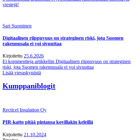
viestejä!
Sari Suominen
Digitaalinen riippuvuus on strateginen riski, jota Suomen
rakennusala ei voi sivuuttaa
Kirjoitettu
25.6.2026
Ei kommentteja
artikkeliin Digitaalinen riippuvuus on strateginen
riski, jota Suomen rakennusala ei voi sivuuttaa
Lisää vieraskynästä
Kumppaniblogit
Recticel Insulation Oy
PIR-katto pitää pintansa kovillakin keleillä
Kirjoitettu
21.10.2024