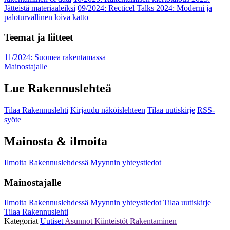
Jätteistä materiaaleiksi
09/2024: Recticel Talks 2024: Moderni ja
paloturvallinen loiva katto
Teemat ja liitteet
11/2024: Suomea rakentamassa
Mainostajalle
Lue Rakennuslehteä
Tilaa Rakennuslehti
Kirjaudu näköislehteen
Tilaa uutiskirje
RSS-
syöte
Mainosta & ilmoita
Ilmoita Rakennuslehdessä
Myynnin yhteystiedot
Mainostajalle
Ilmoita Rakennuslehdessä
Myynnin yhteystiedot
Tilaa uutiskirje
Tilaa Rakennuslehti
Kategoriat
Uutiset
Asunnot
Kiinteistöt
Rakentaminen