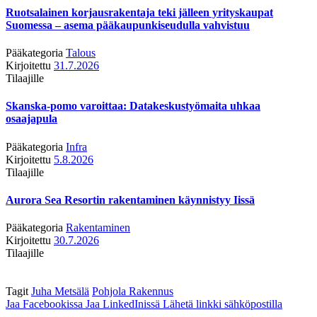
Ruotsalainen korjausrakentaja teki jälleen yrityskaupat
Suomessa – asema pääkaupunkiseudulla vahvistuu
Pääkategoria
Talous
Kirjoitettu
31.7.2026
Tilaajille
Skanska-pomo varoittaa: Datakeskustyömaita uhkaa
osaajapula
Pääkategoria
Infra
Kirjoitettu
5.8.2026
Tilaajille
Aurora Sea Resortin rakentaminen käynnistyy Iissä
Pääkategoria
Rakentaminen
Kirjoitettu
30.7.2026
Tilaajille
Tagit
Juha Metsälä
Pohjola Rakennus
Jaa Facebookissa
Jaa LinkedInissä
Lähetä linkki sähköpostilla