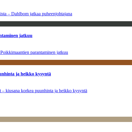
amista – Dahlbom jatkaa puheenjohtajana
antaminen jatkuu
– Poikkimaantien parantaminen jatkuu
unhinta ja heikko kysyntä
ät – kiusana korkea puunhinta ja heikko kysyntä