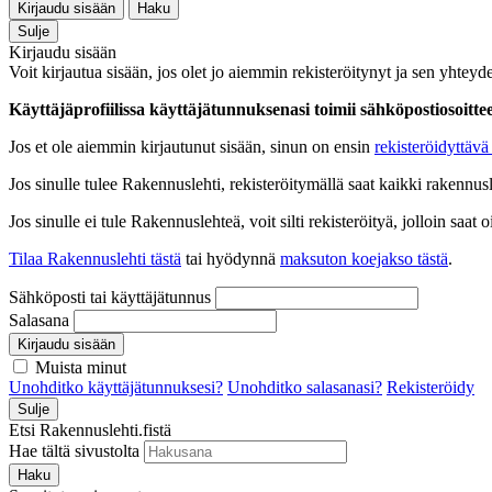
Kirjaudu sisään
Haku
Sulje
Kirjaudu sisään
Voit kirjautua sisään, jos olet jo aiemmin rekisteröitynyt ja sen yhteyde
Käyttäjäprofiilissa käyttäjätunnuksenasi toimii sähköpostiosoittees
Jos et ole aiemmin kirjautunut sisään, sinun on ensin
rekisteröidyttävä 
Jos sinulle tulee Rakennuslehti, rekisteröitymällä saat kaikki rakennusle
Jos sinulle ei tule Rakennuslehteä, voit silti rekisteröityä, jolloin sa
Tilaa Rakennuslehti tästä
tai hyödynnä
maksuton koejakso tästä
.
Sähköposti tai käyttäjätunnus
Salasana
Kirjaudu sisään
Muista minut
Unohditko käyttäjätunnuksesi?
Unohditko salasanasi?
Rekisteröidy
Sulje
Etsi Rakennuslehti.fistä
Hae tältä sivustolta
Haku