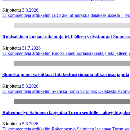
Kirjoitettu
3.8.2026
Ei kommentteja
artikkeliin GRK:lle infraurakka datakeskuksesta – työ
Ruotsalainen korjausrakentaja teki jälleen yrityskaupat Suome
Kirjoitettu
31.7.2026
Ei kommentteja
artikkeliin Ruotsalainen korjausrakentaja teki jälle
Skanska-pomo varoittaa: Datakeskustyömaita uhkaa osaajapula
Kirjoitettu
5.8.2026
Ei kommentteja
artikkeliin Skanska-pomo varoittaa: Datakeskustyöma
Rakennustyö Salminen laajentaa Turun seudulle – aluejohtajaks
Kirjoitettu
5.8.2026
Ei kommentteja
artikkeliin Rakennustyö Salminen laajentaa Turun seu