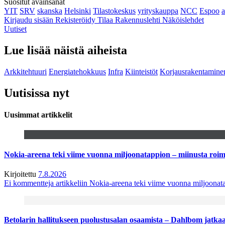
Suositut avainsanat
YIT
SRV
skanska
Helsinki
Tilastokeskus
yrityskauppa
NCC
Espoo
Kirjaudu sisään
Rekisteröidy
Tilaa Rakennuslehti
Näköislehdet
Uutiset
Lue lisää näistä aiheista
Arkkitehtuuri
Energiatehokkuus
Infra
Kiinteistöt
Korjausrakentamine
Uutisissa nyt
Uusimmat artikkelit
Nokia-areena teki viime vuonna miljoonatappion – miinusta ro
Kirjoitettu
7.8.2026
Ei kommentteja
artikkeliin Nokia-areena teki viime vuonna miljoona
Betolarin hallitukseen puolustusalan osaamista – Dahlbom jatk