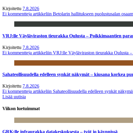
Kirjoitettu
7.8.2026
Ei kommentteja
artikkeliin Betolarin hallitukseen puolustusalan osa
VRJ:lle Väyläviraston tieurakka Oulusta – Poikkimaantien par
Kirjoitettu
7.8.2026
Ei kommentteja
artikkeliin VRJ:lle Väyläviraston tieurakka Oulusta 
Sahateollisuudella edelleen synkät näkymät – kiusana korkea pu
Kirjoitettu
7.8.2026
Ei kommentteja
artikkeliin Sahateollisuudella edelleen synkät näkym
Lisää uutisia
Viikon luetuimmat
GRK:lle infraurakka datakeskuksesta – työt jo käynnissä