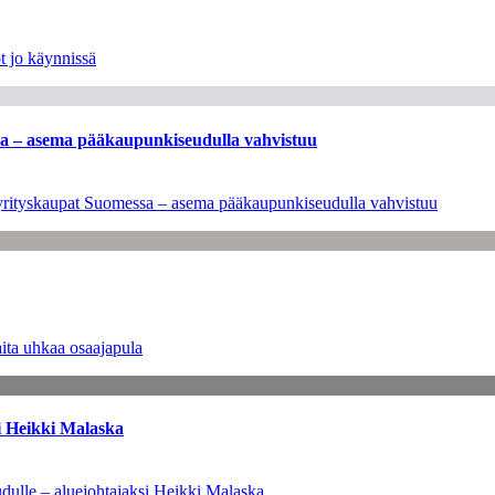
t jo käynnissä
ssa – asema pääkaupunkiseudulla vahvistuu
en yrityskaupat Suomessa – asema pääkaupunkiseudulla vahvistuu
ita uhkaa osaajapula
i Heikki Malaska
dulle – aluejohtajaksi Heikki Malaska