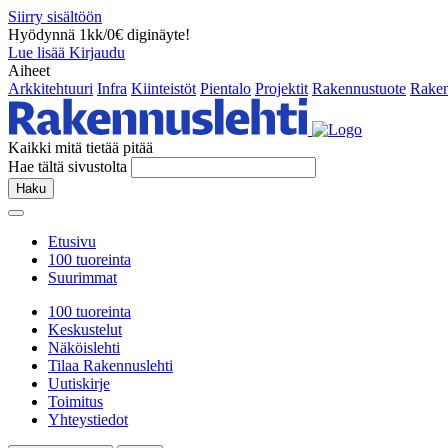
Siirry sisältöön
Hyödynnä 1kk/0€ diginäyte!
Lue lisää
Kirjaudu
Aiheet
Arkkitehtuuri
Infra
Kiinteistöt
Pientalo
Projektit
Rakennustuote
Raken
Kaikki mitä tietää pitää
Hae tältä sivustolta
Haku
Etusivu
100 tuoreinta
Suurimmat
100 tuoreinta
Keskustelut
Näköislehti
Tilaa Rakennuslehti
Uutiskirje
Toimitus
Yhteystiedot