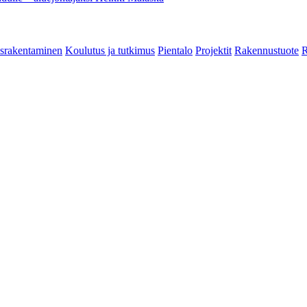
srakentaminen
Koulutus ja tutkimus
Pientalo
Projektit
Rakennustuote
R