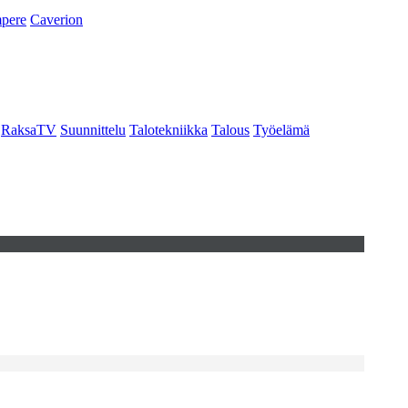
pere
Caverion
RaksaTV
Suunnittelu
Talotekniikka
Talous
Työelämä