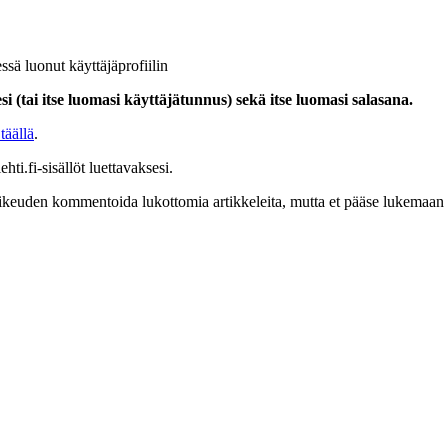
ssä luonut käyttäjäprofiilin
i (tai itse luomasi käyttäjätunnus) sekä itse luomasi salasana.
täällä
.
hti.fi-sisällöt luettavaksesi.
at oikeuden kommentoida lukottomia artikkeleita, mutta et pääse lukemaan l