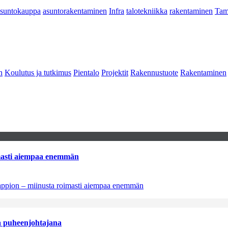
asuntokauppa
asuntorakentaminen
Infra
talotekniikka
rakentaminen
Tam
n
Koulutus ja tutkimus
Pientalo
Projektit
Rakennustuote
Rakentaminen
imasti aiempaa enemmän
tappion – miinusta roimasti aiempaa enemmän
aa puheenjohtajana