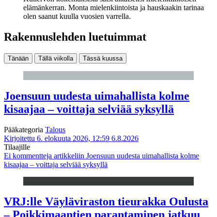
elämänkerran. Monta mielenkiintoista ja hauskaakin tarinaa
olen saanut kuulla vuosien varrella.
Rakennuslehden luetuimmat
Tänään
Tällä viikolla
Tässä kuussa
Joensuun uudesta uimahallista kolme
kisaajaa – voittaja selviää syksyllä
Pääkategoria
Talous
Kirjoitettu 6. elokuuta 2026, 12:59
6.8.2026
Tilaajille
Ei kommentteja
artikkeliin Joensuun uudesta uimahallista kolme
kisaajaa – voittaja selviää syksyllä
VRJ:lle Väyläviraston tieurakka Oulusta
– Poikkimaantien parantaminen jatkuu