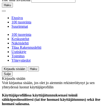
Haku
Etusivu
100 tuoreinta
Suurimmat
100 tuoreinta
Keskustelut
Näköislehti
Tilaa Rakennuslehti
Uutiskirje
Toimitus
Yhteystiedot
Kirjaudu sisään
Haku
Sulje
Kirjaudu sisään
Voit kirjautua sisään, jos olet jo aiemmin rekisteröitynyt ja sen
yhteydessä luonut käyttäjäprofiilin
Käyttäjäprofiilissa käyttäjätunnuksenasi toimii
sähköpostiosoitteesi (tai itse luomasi käyttäjätunnus) sekä itse
luomasi salasana.