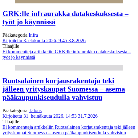
GRK:lle infraurakka datakeskuksesta –
työt jo käynnissä
Pääkategoria
Infra
Kirjoitettu 3. elokuuta 2026, 9:45
3.8.2026
Tilaajille
Ei kommentteja
artikkeliin GRK:lle infraurakka datakeskuksesta –
työt jo käynnissä
Ruotsalainen korjausrakentaja teki
jälleen yrityskaupat Suomessa – asema
pääkaupunkiseudulla vahvistuu
Pääkategoria
Talous
Kirjoitettu 31. heinäkuuta 2026, 14:53
31.7.2026
Tilaajille
Ei kommentteja
artikkeliin Ruotsalainen korjausrakentaja teki jälleen
yrityskaupat Suomessa – asema pääkaupunkiseudulla vahvistuu