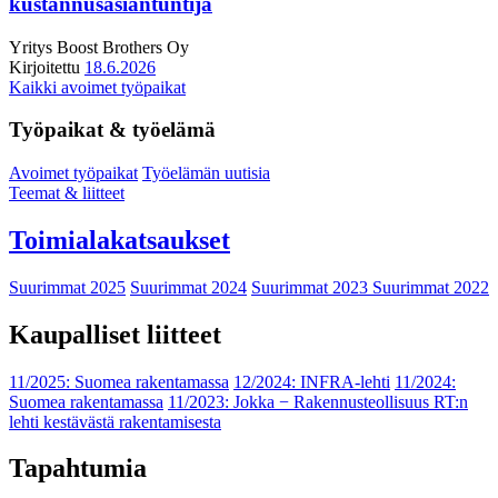
kustannusasiantuntija
Yritys
Boost Brothers Oy
Kirjoitettu
18.6.2026
Kaikki avoimet työpaikat
Työpaikat & työelämä
Avoimet työpaikat
Työelämän uutisia
Teemat & liitteet
Toimialakatsaukset
Suurimmat 2025
Suurimmat 2024
Suurimmat 2023
Suurimmat 2022
Kaupalliset liitteet
11/2025: Suomea rakentamassa
12/2024: INFRA-lehti
11/2024:
Suomea rakentamassa
11/2023: Jokka − Rakennusteollisuus RT:n
lehti kestävästä rakentamisesta
Tapahtumia