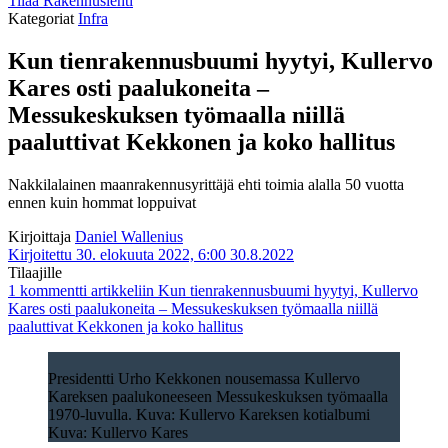
Tilaa Rakennuslehti
Kategoriat
Infra
Kun tienrakennusbuumi hyytyi, Kullervo
Kares osti paalukoneita –
Messukeskuksen työmaalla niillä
paaluttivat Kekkonen ja koko hallitus
Nakkilalainen maanrakennusyrittäjä ehti toimia alalla 50 vuotta
ennen kuin hommat loppuivat
Kirjoittaja
Daniel Wallenius
Kirjoitettu 30. elokuuta 2022, 6:00
30.8.2022
Tilaajille
1 kommentti
artikkeliin Kun tienrakennusbuumi hyytyi, Kullervo
Kares osti paalukoneita – Messukeskuksen työmaalla niillä
paaluttivat Kekkonen ja koko hallitus
Presidentti Urho Kekkonen nousemassa Kullervo
Kareksen paalukoneeseen Messukeskuksen työmaalla
1970-luvulla. Kuva: Kullervo Kareksen kotialbumi
Kuva: Kullervo Kares