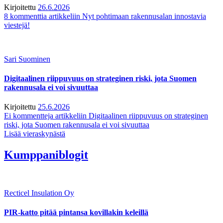
Kirjoitettu
26.6.2026
8 kommenttia
artikkeliin Nyt pohtimaan rakennusalan innostavia
viestejä!
Sari Suominen
Digitaalinen riippuvuus on strateginen riski, jota Suomen
rakennusala ei voi sivuuttaa
Kirjoitettu
25.6.2026
Ei kommentteja
artikkeliin Digitaalinen riippuvuus on strateginen
riski, jota Suomen rakennusala ei voi sivuuttaa
Lisää vieraskynästä
Kumppaniblogit
Recticel Insulation Oy
PIR-katto pitää pintansa kovillakin keleillä