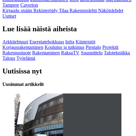
Tampere
Caverion
Kirjaudu sisään
Rekisteröidy
Tilaa Rakennuslehti
Näköislehdet
Uutiset
Lue lisää näistä aiheista
Arkkitehtuuri
Energiatehokkuus
Infra
Kiinteistöt
Korjausrakentaminen
Koulutus ja tutkimus
Pientalo
Projektit
Rakennustuote
Rakentaminen
RaksaTV
Suunnittelu
Talotekniikka
Talous
Työelämä
Uutisissa nyt
Uusimmat artikkelit