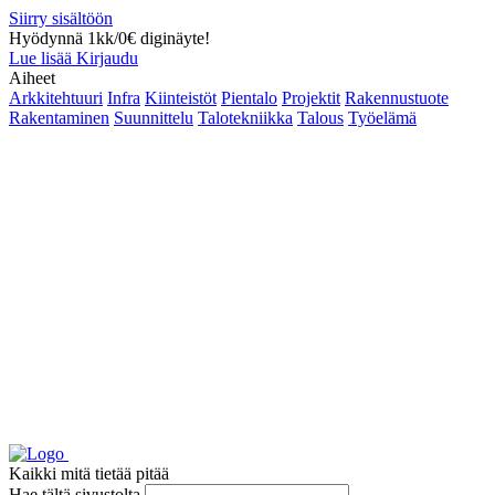
Siirry sisältöön
Hyödynnä 1kk/0€ diginäyte!
Lue lisää
Kirjaudu
Aiheet
Arkkitehtuuri
Infra
Kiinteistöt
Pientalo
Projektit
Rakennustuote
Rakentaminen
Suunnittelu
Talotekniikka
Talous
Työelämä
Kaikki mitä tietää pitää
Hae tältä sivustolta