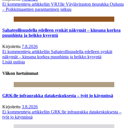
Ei kommentteja
artikkeliin VRJ:lle Väyläviraston tieurakka Oulusta
– Poikkimaantien parantaminen jatkuu
Sahateollisuudella edelleen synkät näkymät – kiusana korkea
puunhinta ja heikko kysyntä
Kirjoitettu
7.8.2026
Ei kommentteja
artikkeliin Sahateollisuudella edelleen synkät
näkymät – kiusana korkea puunhinta ja heikko kysyntä
Lisää uutisia
Viikon luetuimmat
GRK:lle infraurakka datakeskuksesta – työt jo käynnissä
Kirjoitettu
3.8.2026
Ei kommentteja
artikkeliin GRK:lle infraurakka datakeskuksesta –
työt jo käynnissä