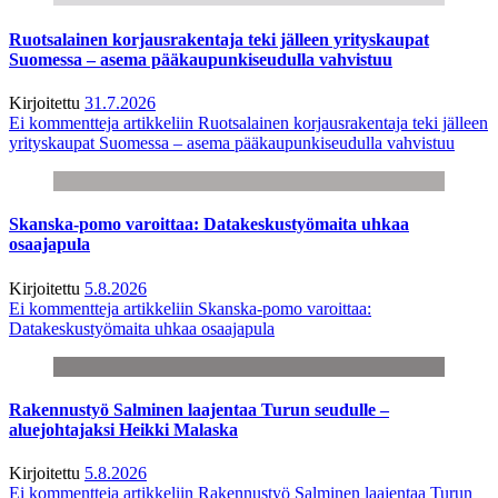
Ruotsalainen korjausrakentaja teki jälleen yrityskaupat
Suomessa – asema pääkaupunkiseudulla vahvistuu
Kirjoitettu
31.7.2026
Ei kommentteja
artikkeliin Ruotsalainen korjausrakentaja teki jälleen
yrityskaupat Suomessa – asema pääkaupunkiseudulla vahvistuu
Skanska-pomo varoittaa: Datakeskustyömaita uhkaa
osaajapula
Kirjoitettu
5.8.2026
Ei kommentteja
artikkeliin Skanska-pomo varoittaa:
Datakeskustyömaita uhkaa osaajapula
Rakennustyö Salminen laajentaa Turun seudulle –
aluejohtajaksi Heikki Malaska
Kirjoitettu
5.8.2026
Ei kommentteja
artikkeliin Rakennustyö Salminen laajentaa Turun