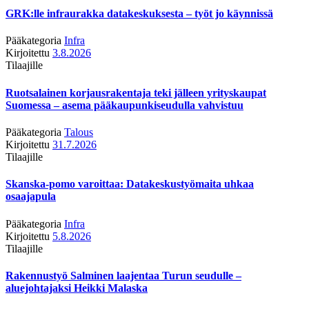
GRK:lle infraurakka datakeskuksesta – työt jo käynnissä
Pääkategoria
Infra
Kirjoitettu
3.8.2026
Tilaajille
Ruotsalainen korjausrakentaja teki jälleen yrityskaupat
Suomessa – asema pääkaupunkiseudulla vahvistuu
Pääkategoria
Talous
Kirjoitettu
31.7.2026
Tilaajille
Skanska-pomo varoittaa: Datakeskustyömaita uhkaa
osaajapula
Pääkategoria
Infra
Kirjoitettu
5.8.2026
Tilaajille
Rakennustyö Salminen laajentaa Turun seudulle –
aluejohtajaksi Heikki Malaska