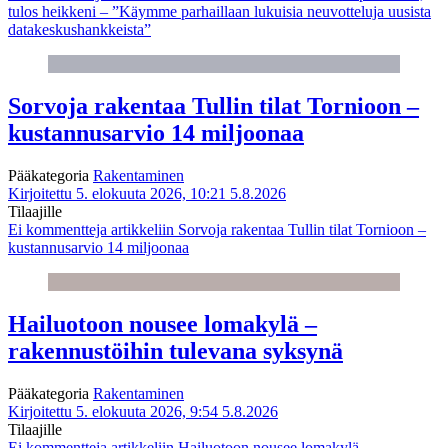
tulos heikkeni – ”Käymme parhaillaan lukuisia neuvotteluja uusista
datakeskushankkeista”
Sorvoja rakentaa Tullin tilat Tornioon –
kustannusarvio 14 miljoonaa
Pääkategoria
Rakentaminen
Kirjoitettu 5. elokuuta 2026, 10:21
5.8.2026
Tilaajille
Ei kommentteja
artikkeliin Sorvoja rakentaa Tullin tilat Tornioon –
kustannusarvio 14 miljoonaa
Hailuotoon nousee lomakylä –
rakennustöihin tulevana syksynä
Pääkategoria
Rakentaminen
Kirjoitettu 5. elokuuta 2026, 9:54
5.8.2026
Tilaajille
Ei kommentteja
artikkeliin Hailuotoon nousee lomakylä –