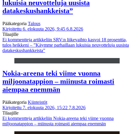
lukuisia neuvotteluja uusista
datakeskushankkeista”
Pääkategoria
Talous
Kirjoitettu 6. elokuuta 2026, 9:45
6.8.2026
Tilaajille
Ei kommentteja
artikkeliin SRV:n liikevaihto kasvoi 18 prosenttia,
tulos heikkeni – ”Käymme parhaillaan lukuisia neuvotteluja uusista
datakeskushankkeista”
Nokia-areena teki viime vuonna
miljoonatappion – miinusta roimasti
aiempaa enemmän
Pääkategoria
Kiinteistöt
Kirjoitettu 7. elokuuta 2026, 15:22
7.8.2026
Tilaajille
Ei kommentteja
artikkeliin Nokia-areena teki viime vuonna
miljoonatappion – miinusta roimasti aiempaa enemmän