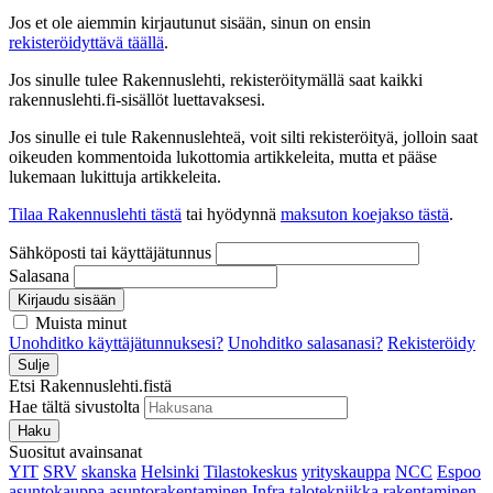
Jos et ole aiemmin kirjautunut sisään, sinun on ensin
rekisteröidyttävä täällä
.
Jos sinulle tulee Rakennuslehti, rekisteröitymällä saat kaikki
rakennuslehti.fi-sisällöt luettavaksesi.
Jos sinulle ei tule Rakennuslehteä, voit silti rekisteröityä, jolloin saat
oikeuden kommentoida lukottomia artikkeleita, mutta et pääse
lukemaan lukittuja artikkeleita.
Tilaa Rakennuslehti tästä
tai hyödynnä
maksuton koejakso tästä
.
Sähköposti tai käyttäjätunnus
Salasana
Kirjaudu sisään
Muista minut
Unohditko käyttäjätunnuksesi?
Unohditko salasanasi?
Rekisteröidy
Sulje
Etsi Rakennuslehti.fistä
Hae tältä sivustolta
Haku
Suositut avainsanat
YIT
SRV
skanska
Helsinki
Tilastokeskus
yrityskauppa
NCC
Espoo
asuntokauppa
asuntorakentaminen
Infra
talotekniikka
rakentaminen