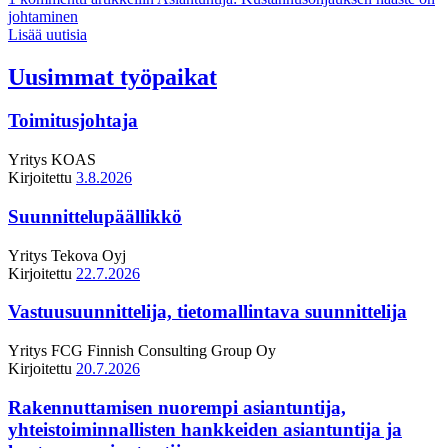
johtaminen
Lisää uutisia
Uusimmat työpaikat
Toimitusjohtaja
Yritys
KOAS
Kirjoitettu
3.8.2026
Suunnittelupäällikkö
Yritys
Tekova Oyj
Kirjoitettu
22.7.2026
Vastuusuunnittelija, tietomallintava suunnittelija
Yritys
FCG Finnish Consulting Group Oy
Kirjoitettu
20.7.2026
Rakennuttamisen nuorempi asiantuntija,
yhteistoiminnallisten hankkeiden asiantuntija ja