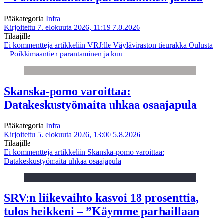
Pääkategoria
Infra
Kirjoitettu 7. elokuuta 2026, 11:19
7.8.2026
Tilaajille
Ei kommentteja
artikkeliin VRJ:lle Väyläviraston tieurakka Oulusta
– Poikkimaantien parantaminen jatkuu
Skanska-pomo varoittaa:
Datakeskustyömaita uhkaa osaajapula
Pääkategoria
Infra
Kirjoitettu 5. elokuuta 2026, 13:00
5.8.2026
Tilaajille
Ei kommentteja
artikkeliin Skanska-pomo varoittaa:
Datakeskustyömaita uhkaa osaajapula
SRV:n liikevaihto kasvoi 18 prosenttia,
tulos heikkeni – ”Käymme parhaillaan