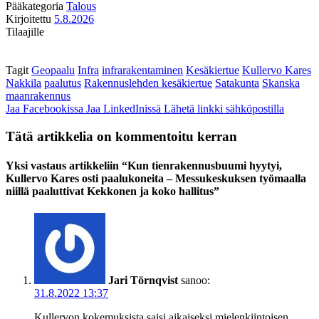
Pääkategoria
Talous
Kirjoitettu
5.8.2026
Tilaajille
Tagit
Geopaalu
Infra
infrarakentaminen
Kesäkiertue
Kullervo Kares
Nakkila
paalutus
Rakennuslehden kesäkiertue
Satakunta
Skanska
maanrakennus
Jaa Facebookissa
Jaa LinkedInissä
Lähetä linkki sähköpostilla
Tätä artikkelia on kommentoitu kerran
Yksi vastaus artikkeliin “Kun tienrakennusbuumi hyytyi,
Kullervo Kares osti paalukoneita – Messukeskuksen työmaalla
niillä paaluttivat Kekkonen ja koko hallitus”
Jari Törnqvist
sanoo:
31.8.2022 13:37
Kullervon kokemuksista saisi aikaiseksi mielenkiintoisen