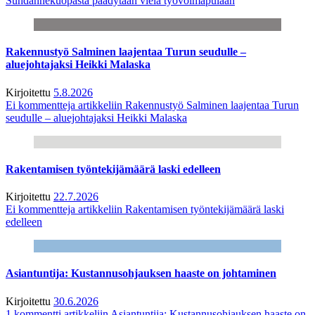
Suhdannekuopasta päädytään vielä työvoimapulaan
Rakennustyö Salminen laajentaa Turun seudulle –
aluejohtajaksi Heikki Malaska
Kirjoitettu
5.8.2026
Ei kommentteja
artikkeliin Rakennustyö Salminen laajentaa Turun
seudulle – aluejohtajaksi Heikki Malaska
Rakentamisen työntekijämäärä laski edelleen
Kirjoitettu
22.7.2026
Ei kommentteja
artikkeliin Rakentamisen työntekijämäärä laski
edelleen
Asiantuntija: Kustannusohjauksen haaste on johtaminen
Kirjoitettu
30.6.2026
1 kommentti
artikkeliin Asiantuntija: Kustannusohjauksen haaste on