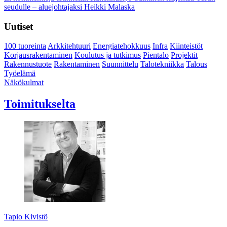
seudulle – aluejohtajaksi Heikki Malaska
Uutiset
100 tuoreinta
Arkkitehtuuri
Energiatehokkuus
Infra
Kiinteistöt
Korjausrakentaminen
Koulutus ja tutkimus
Pientalo
Projektit
Rakennustuote
Rakentaminen
Suunnittelu
Talotekniikka
Talous
Työelämä
Näkökulmat
Toimitukselta
Tapio Kivistö