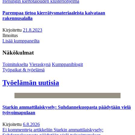
Helsingin kiertotalouden klusteriohjelma
Parempaa tietoa kierrätysmateriaaleista kaivataan
rakennusalalla
Kirjoitettu
21.8.2023
Ilmoitus
Lisää kumppaneilta
Näkökulmat
Toimitukselta
Vieraskynä
Kumppaniblogit
Työpaikat & työelämä
Työelämän uutisia
Starkin ammattilaiskysely: Suhdannekuopasta päädytään vielä
työvoimapulaan
Kirjoitettu
6.8.2026
Ei kommentteja
artikkeliin Starkin ammattilaiskysely: