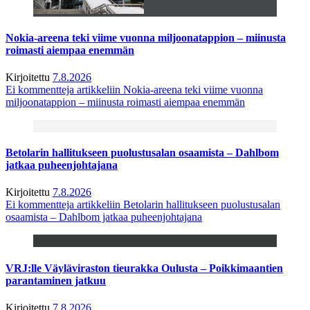
Nokia-areena teki viime vuonna miljoonatappion – miinusta
roimasti aiempaa enemmän
Kirjoitettu
7.8.2026
Ei kommentteja
artikkeliin Nokia-areena teki viime vuonna
miljoonatappion – miinusta roimasti aiempaa enemmän
Betolarin hallitukseen puolustusalan osaamista – Dahlbom
jatkaa puheenjohtajana
Kirjoitettu
7.8.2026
Ei kommentteja
artikkeliin Betolarin hallitukseen puolustusalan
osaamista – Dahlbom jatkaa puheenjohtajana
VRJ:lle Väyläviraston tieurakka Oulusta – Poikkimaantien
parantaminen jatkuu
Kirjoitettu
7.8.2026