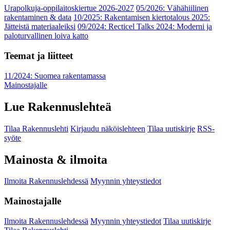
Urapolkuja-oppilaitoskiertue 2026-2027
05/2026: Vähähiilinen
rakentaminen & data
10/2025: Rakentamisen kiertotalous 2025:
Jätteistä materiaaleiksi
09/2024: Recticel Talks 2024: Moderni ja
paloturvallinen loiva katto
Teemat ja liitteet
11/2024: Suomea rakentamassa
Mainostajalle
Lue Rakennuslehteä
Tilaa Rakennuslehti
Kirjaudu näköislehteen
Tilaa uutiskirje
RSS-
syöte
Mainosta & ilmoita
Ilmoita Rakennuslehdessä
Myynnin yhteystiedot
Mainostajalle
Ilmoita Rakennuslehdessä
Myynnin yhteystiedot
Tilaa uutiskirje