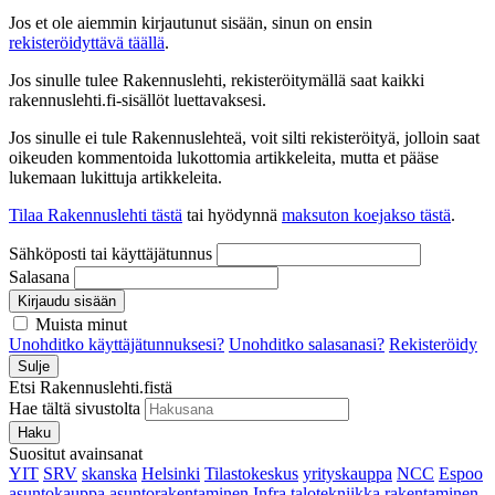
Jos et ole aiemmin kirjautunut sisään, sinun on ensin
rekisteröidyttävä täällä
.
Jos sinulle tulee Rakennuslehti, rekisteröitymällä saat kaikki
rakennuslehti.fi-sisällöt luettavaksesi.
Jos sinulle ei tule Rakennuslehteä, voit silti rekisteröityä, jolloin saat
oikeuden kommentoida lukottomia artikkeleita, mutta et pääse
lukemaan lukittuja artikkeleita.
Tilaa Rakennuslehti tästä
tai hyödynnä
maksuton koejakso tästä
.
Sähköposti tai käyttäjätunnus
Salasana
Kirjaudu sisään
Muista minut
Unohditko käyttäjätunnuksesi?
Unohditko salasanasi?
Rekisteröidy
Sulje
Etsi Rakennuslehti.fistä
Hae tältä sivustolta
Haku
Suositut avainsanat
YIT
SRV
skanska
Helsinki
Tilastokeskus
yrityskauppa
NCC
Espoo
asuntokauppa
asuntorakentaminen
Infra
talotekniikka
rakentaminen