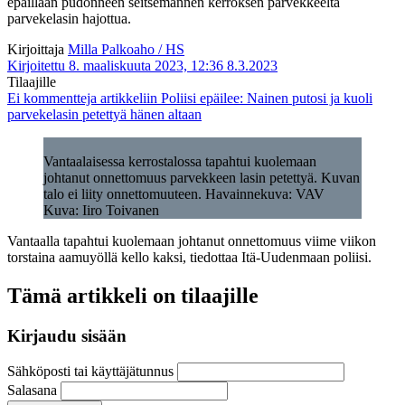
epäillään pudonneen seitsemännen kerroksen parvekkeelta
parvekelasin hajottua.
Kirjoittaja
Milla Palkoaho / HS
Kirjoitettu 8. maaliskuuta 2023, 12:36
8.3.2023
Tilaajille
Ei kommentteja
artikkeliin Poliisi epäilee: Nainen putosi ja kuoli
parvekelasin petettyä hänen altaan
Vantaalaisessa kerrostalossa tapahtui kuolemaan
johtanut onnettomuus parvekkeen lasin petettyä. Kuvan
talo ei liity onnettomuuteen. Havainnekuva: VAV
Kuva: Iiro Toivanen
Vantaalla tapahtui kuolemaan johtanut onnettomuus viime viikon
torstaina aamuyöllä kello kaksi, tiedottaa Itä-Uudenmaan poliisi.
Tämä artikkeli on tilaajille
Kirjaudu sisään
Sähköposti tai käyttäjätunnus
Salasana