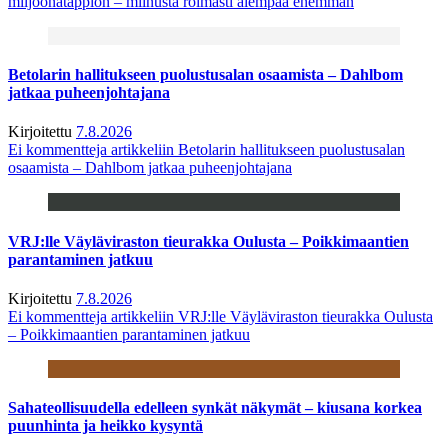
miljoonatappion – miinusta roimasti aiempaa enemmän
Betolarin hallitukseen puolustusalan osaamista – Dahlbom
jatkaa puheenjohtajana
Kirjoitettu
7.8.2026
Ei kommentteja
artikkeliin Betolarin hallitukseen puolustusalan
osaamista – Dahlbom jatkaa puheenjohtajana
VRJ:lle Väyläviraston tieurakka Oulusta – Poikkimaantien
parantaminen jatkuu
Kirjoitettu
7.8.2026
Ei kommentteja
artikkeliin VRJ:lle Väyläviraston tieurakka Oulusta
– Poikkimaantien parantaminen jatkuu
Sahateollisuudella edelleen synkät näkymät – kiusana korkea
puunhinta ja heikko kysyntä