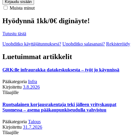
Kirjaudu sisään
Muista minut
Hyödynnä 1kk/0€ diginäyte!
Tutustu tästä
Unohditko käyttäjätunnuksesi?
Unohditko salasanasi?
Rekisteröidy
Luetuimmat artikkelit
GRK:lle infraurakka datakeskuksesta – työt jo käynnissä
Pääkategoria
Infra
Kirjoitettu
3.8.2026
Tilaajille
Ruotsalainen korjausrakentaja teki jälleen yrityskaupat
Suomessa – asema pääkaupunkiseudulla vahvistuu
Pääkategoria
Talous
Kirjoitettu
31.7.2026
Tilaajille