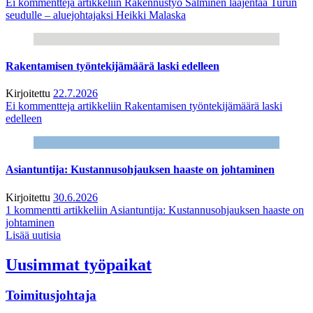
Ei kommentteja
artikkeliin Rakennustyö Salminen laajentaa Turun
seudulle – aluejohtajaksi Heikki Malaska
Rakentamisen työntekijämäärä laski edelleen
Kirjoitettu
22.7.2026
Ei kommentteja
artikkeliin Rakentamisen työntekijämäärä laski
edelleen
Asiantuntija: Kustannusohjauksen haaste on johtaminen
Kirjoitettu
30.6.2026
1 kommentti
artikkeliin Asiantuntija: Kustannusohjauksen haaste on
johtaminen
Lisää uutisia
Uusimmat työpaikat
Toimitusjohtaja