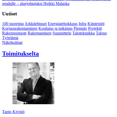
seudulle – aluejohtajaksi Heikki Malaska
Uutiset
100 tuoreinta
Arkkitehtuuri
Energiatehokkuus
Infra
Kiinteistöt
Korjausrakentaminen
Koulutus ja tutkimus
Pientalo
Projektit
Rakennustuote
Rakentaminen
Suunnittelu
Talotekniikka
Talous
Työelämä
Näkökulmat
Toimitukselta
Tapio Kivistö