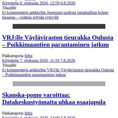
Kirjoitettu 6. elokuuta 2026, 12:59
6.8.2026
Tilaajille
Ei kommentteja
artikkeliin Joensuun uudesta uimahallista kolme
kisaajaa – voittaja selviää syksyllä
VRJ:lle Väyläviraston tieurakka Oulusta
– Poikkimaantien parantaminen jatkuu
Pääkategoria
Infra
Kirjoitettu 7. elokuuta 2026, 11:19
7.8.2026
Tilaajille
Ei kommentteja
artikkeliin VRJ:lle Väyläviraston tieurakka Oulusta
– Poikkimaantien parantaminen jatkuu
Skanska-pomo varoittaa:
Datakeskustyömaita uhkaa osaajapula
Pääkategoria
Infra
Kirjoitettu 5. elokuuta 2026, 13:00
5.8.2026