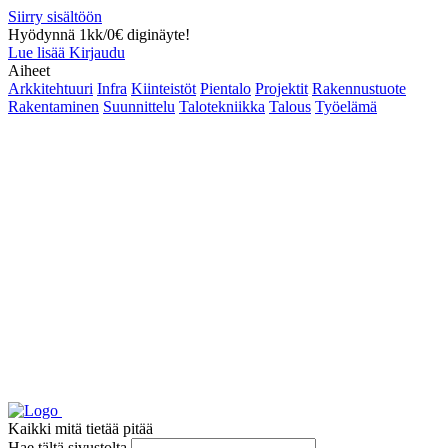
Siirry sisältöön
Hyödynnä 1kk/0€ diginäyte!
Lue lisää
Kirjaudu
Aiheet
Arkkitehtuuri
Infra
Kiinteistöt
Pientalo
Projektit
Rakennustuote
Rakentaminen
Suunnittelu
Talotekniikka
Talous
Työelämä
Kaikki mitä tietää pitää
Hae tältä sivustolta