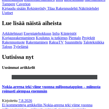
Tampere
Caverion
Kirjaudu sisään
Rekisteröidy
Tilaa Rakennuslehti
Näköislehdet
Uutiset
Lue lisää näistä aiheista
Arkkitehtuuri
Energiatehokkuus
Infra
Kiinteistöt
Korjausrakentaminen
Koulutus ja tutkimus
Pientalo
Projektit
Rakennustuote
Rakentaminen
RaksaTV
Suunnittelu
Talotekniikka
Talous
Työelämä
Uutisissa nyt
Uusimmat artikkelit
Nokia-areena teki viime vuonna miljoonatappion – miinusta
roimasti aiempaa enemmän
Kirjoitettu
7.8.2026
Ei kommentteja
artikkeliin Nokia-areena teki viime vuonna