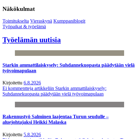
Näkökulmat
Toimitukselta
Vieraskynä
Kumppaniblogit
Työpaikat & työelämä
Työelämän uutisia
Starkin ammattilaiskysely: Suhdannekuopasta päädytään vielä
työvoimapulaan
Kirjoitettu
6.8.2026
Ei kommentteja
artikkeliin Starkin ammattilaiskysely:
Suhdannekuopasta päädytään vielä työvoimapulaan
Rakennustyö Salminen laajentaa Turun seudulle –
aluejohtajaksi Heikki Malaska
Kirjoitettu
5.8.2026