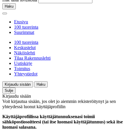
Haku
Etusivu
100 tuoreinta
Suurimmat
100 tuoreinta
Keskustelut
Näköislehti
Tilaa Rakennuslehti
Uutiskirje
Toimitus
Yhteystiedot
Kirjaudu sisään
Haku
Sulje
Kirjaudu sisään
Voit kirjautua sisään, jos olet jo aiemmin rekisteröitynyt ja sen
yhteydessä luonut käyttäjäprofiilin
Käyttäjäprofiilissa käyttäjätunnuksenasi toimii
sähköpostiosoitteesi (tai itse luomasi käyttäjätunnus) sekä itse
luomasi salasana.