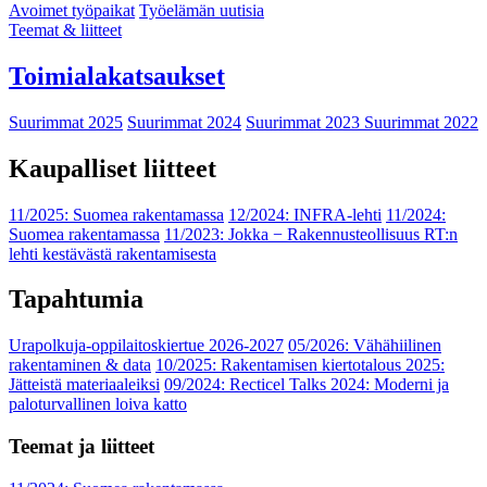
Avoimet työpaikat
Työelämän uutisia
Teemat & liitteet
Toimialakatsaukset
Suurimmat 2025
Suurimmat 2024
Suurimmat 2023
Suurimmat 2022
Kaupalliset liitteet
11/2025: Suomea rakentamassa
12/2024: INFRA-lehti
11/2024:
Suomea rakentamassa
11/2023: Jokka − Rakennusteollisuus RT:n
lehti kestävästä rakentamisesta
Tapahtumia
Urapolkuja-oppilaitoskiertue 2026-2027
05/2026: Vähähiilinen
rakentaminen & data
10/2025: Rakentamisen kiertotalous 2025:
Jätteistä materiaaleiksi
09/2024: Recticel Talks 2024: Moderni ja
paloturvallinen loiva katto
Teemat ja liitteet