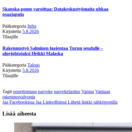
Skanska-pomo varoittaa: Datakeskustyömaita uhkaa
osaajapula
Pääkategoria
Infra
Kirjoitettu
5.8.2026
Tilaajille
Rakennustyö Salminen laajentaa Turun seudulle –
aluejohtajaksi Heikki Malaska
Pääkategoria
Talous
Kirjoitettu
5.8.2026
Tilaajille
Tagit
onnettomuus
parveke
parvekelasitus
Vantaa
Vantaan
rakennusvalvonta
Jaa Facebookissa
Jaa LinkedInissä
Lähetä linkki sähköpostilla
Lisää aiheesta