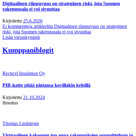
Digitaalinen riippuvuus on strateginen riski, jota Suomen
rakennusala ei voi sivuuttaa
Kirjoitettu
25.6.2026
Ei kommentteja
artikkeliin Digitaalinen riippuvuus on strateginen
riski, jota Suomen rakennusala ei voi sivuuttaa
Lisää vieraskynästä
Kumppaniblogit
Recticel Insulation Oy
PIR-katto pitää pintansa kovillakin keleillä
Kirjoitettu
21.10.2024
Ilmoitus
Thomas Lindstrom
Virtuaalinen kaksonen tuo apua rakennuksien suunnitteluun ja