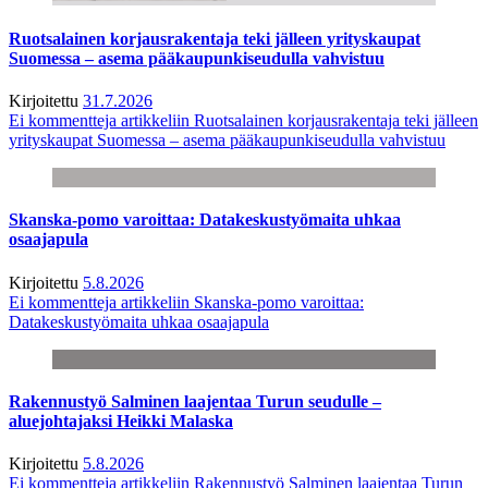
Ruotsalainen korjausrakentaja teki jälleen yrityskaupat
Suomessa – asema pääkaupunkiseudulla vahvistuu
Kirjoitettu
31.7.2026
Ei kommentteja
artikkeliin Ruotsalainen korjausrakentaja teki jälleen
yrityskaupat Suomessa – asema pääkaupunkiseudulla vahvistuu
Skanska-pomo varoittaa: Datakeskustyömaita uhkaa
osaajapula
Kirjoitettu
5.8.2026
Ei kommentteja
artikkeliin Skanska-pomo varoittaa:
Datakeskustyömaita uhkaa osaajapula
Rakennustyö Salminen laajentaa Turun seudulle –
aluejohtajaksi Heikki Malaska
Kirjoitettu
5.8.2026
Ei kommentteja
artikkeliin Rakennustyö Salminen laajentaa Turun