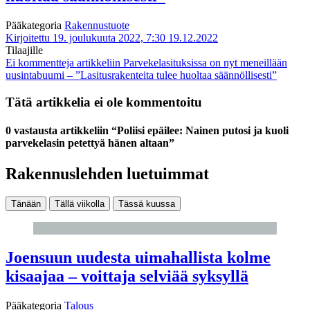
Pääkategoria
Rakennustuote
Kirjoitettu 19. joulukuuta 2022, 7:30
19.12.2022
Tilaajille
Ei kommentteja
artikkeliin Parvekelasituksissa on nyt meneillään
uusintabuumi – ”Lasitusrakenteita tulee huoltaa säännöllisesti”
Tätä artikkelia ei ole kommentoitu
0 vastausta artikkeliin “Poliisi epäilee: Nainen putosi ja kuoli
parvekelasin petettyä hänen altaan”
Rakennuslehden luetuimmat
Tänään
Tällä viikolla
Tässä kuussa
Joensuun uudesta uimahallista kolme
kisaajaa – voittaja selviää syksyllä
Pääkategoria
Talous