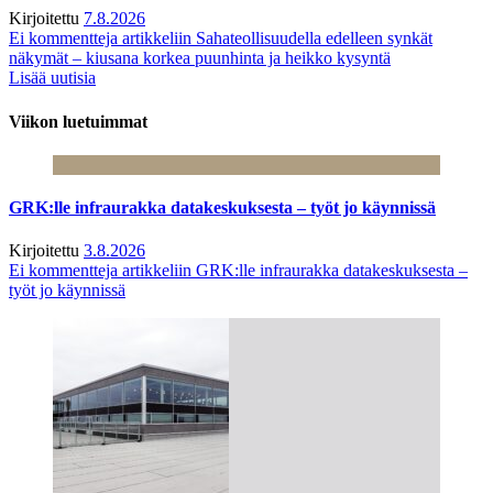
Kirjoitettu
7.8.2026
Ei kommentteja
artikkeliin Sahateollisuudella edelleen synkät
näkymät – kiusana korkea puunhinta ja heikko kysyntä
Lisää uutisia
Viikon luetuimmat
GRK:lle infraurakka datakeskuksesta – työt jo käynnissä
Kirjoitettu
3.8.2026
Ei kommentteja
artikkeliin GRK:lle infraurakka datakeskuksesta –
työt jo käynnissä