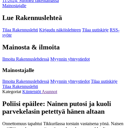
11/2024: Suomea rakentamassa
Mainostajalle
Lue Rakennuslehteä
Tilaa Rakennuslehti
Kirjaudu näköislehteen
Tilaa uutiskirje
RSS-
syöte
Mainosta & ilmoita
Ilmoita Rakennuslehdessä
Myynnin yhteystiedot
Mainostajalle
Ilmoita Rakennuslehdessä
Myynnin yhteystiedot
Tilaa uutiskirje
Tilaa Rakennuslehti
Kategoriat
Kiinteistöt
Asunnot
Poliisi epäilee: Nainen putosi ja kuoli
parvekelasin petettyä hänen altaan
Onnettomuus tapahtui Tikkurilassa torstain vastaisena yönä. Naisen