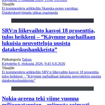
Tilaajille
Ei kommentteja
artikkeliin Skanska-pomo varoittaa:
Datakeskustyömaita uhkaa osaajapula
SRV:n liikevaihto kasvoi 18 prosenttia,
tulos heikkeni – ”Käymme parhaillaan
lukuisia neuvotteluja uusista
datakeskushankkeista”
Pääkategoria
Talous
Kirjoitettu 6. elokuuta 2026, 9:45
6.8.2026
Tilaajille
Ei kommentteja
artikkeliin SRV:n liikevaihto kasvoi 18 prosenttia,
tulos heikkeni – ”Käymme parhaillaan lukuisia neuvotteluja uusista
datakeskushankkeista”
Nokia-areena teki viime vuonna
miljoonatappion – miinusta roimasti