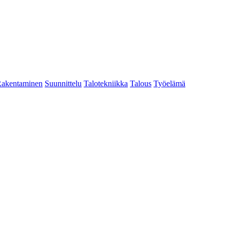
akentaminen
Suunnittelu
Talotekniikka
Talous
Työelämä