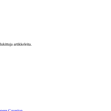
ukittuja artikkeleita.
pere
Caverion