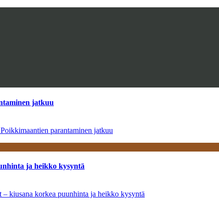
antaminen jatkuu
– Poikkimaantien parantaminen jatkuu
unhinta ja heikko kysyntä
ät – kiusana korkea puunhinta ja heikko kysyntä