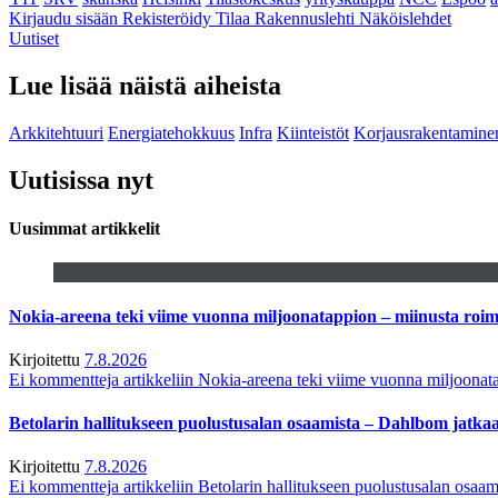
Kirjaudu sisään
Rekisteröidy
Tilaa Rakennuslehti
Näköislehdet
Uutiset
Lue lisää näistä aiheista
Arkkitehtuuri
Energiatehokkuus
Infra
Kiinteistöt
Korjausrakentamine
Uutisissa nyt
Uusimmat artikkelit
Nokia-areena teki viime vuonna miljoonatappion – miinusta ro
Kirjoitettu
7.8.2026
Ei kommentteja
artikkeliin Nokia-areena teki viime vuonna miljoona
Betolarin hallitukseen puolustusalan osaamista – Dahlbom jatk
Kirjoitettu
7.8.2026
Ei kommentteja
artikkeliin Betolarin hallitukseen puolustusalan osa