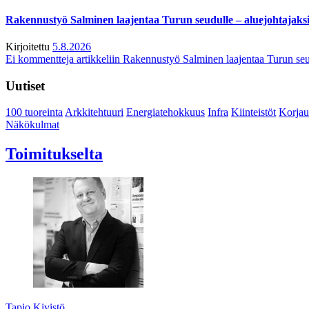
Rakennustyö Salminen laajentaa Turun seudulle – aluejohtajaks
Kirjoitettu
5.8.2026
Ei kommentteja
artikkeliin Rakennustyö Salminen laajentaa Turun seu
Uutiset
100 tuoreinta
Arkkitehtuuri
Energiatehokkuus
Infra
Kiinteistöt
Korjau
Näkökulmat
Toimitukselta
Tapio Kivistö