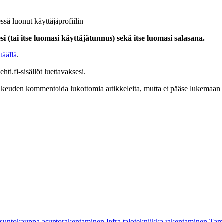
ssä luonut käyttäjäprofiilin
i (tai itse luomasi käyttäjätunnus) sekä itse luomasi salasana.
täällä
.
hti.fi-sisällöt luettavaksesi.
at oikeuden kommentoida lukottomia artikkeleita, mutta et pääse lukemaan l
asuntokauppa
asuntorakentaminen
Infra
talotekniikka
rakentaminen
Tam