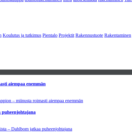
n
Koulutus ja tutkimus
Pientalo
Projektit
Rakennustuote
Rakentaminen
imasti aiempaa enemmän
tappion – miinusta roimasti aiempaa enemmän
aa puheenjohtajana
amista – Dahlbom jatkaa puheenjohtajana