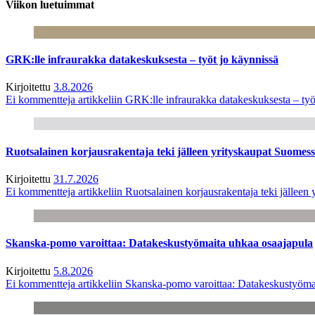
Viikon luetuimmat
GRK:lle infraurakka datakeskuksesta – työt jo käynnissä
Kirjoitettu
3.8.2026
Ei kommentteja
artikkeliin GRK:lle infraurakka datakeskuksesta – työ
Ruotsalainen korjausrakentaja teki jälleen yrityskaupat Suome
Kirjoitettu
31.7.2026
Ei kommentteja
artikkeliin Ruotsalainen korjausrakentaja teki jälle
Skanska-pomo varoittaa: Datakeskustyömaita uhkaa osaajapula
Kirjoitettu
5.8.2026
Ei kommentteja
artikkeliin Skanska-pomo varoittaa: Datakeskustyöma