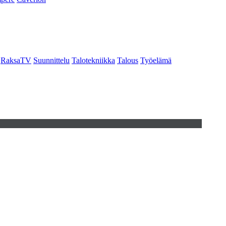
RaksaTV
Suunnittelu
Talotekniikka
Talous
Työelämä