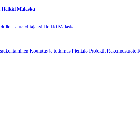
i Heikki Malaska
dulle – aluejohtajaksi Heikki Malaska
srakentaminen
Koulutus ja tutkimus
Pientalo
Projektit
Rakennustuote
R