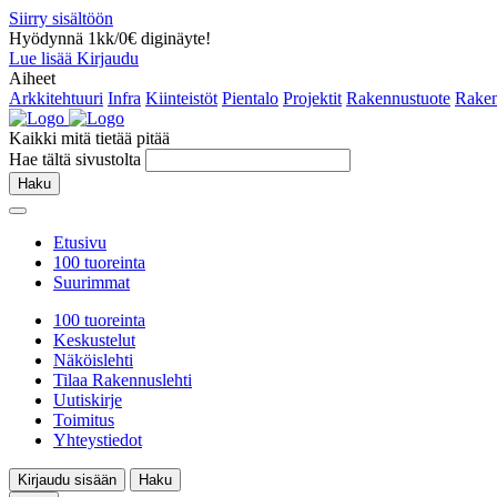
Siirry sisältöön
Hyödynnä 1kk/0€ diginäyte!
Lue lisää
Kirjaudu
Aiheet
Arkkitehtuuri
Infra
Kiinteistöt
Pientalo
Projektit
Rakennustuote
Raken
Kaikki mitä tietää pitää
Hae tältä sivustolta
Haku
Etusivu
100 tuoreinta
Suurimmat
100 tuoreinta
Keskustelut
Näköislehti
Tilaa Rakennuslehti
Uutiskirje
Toimitus
Yhteystiedot
Kirjaudu sisään
Haku