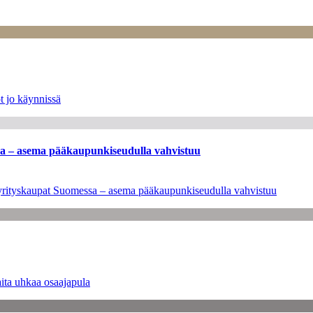
t jo käynnissä
ssa – asema pääkaupunkiseudulla vahvistuu
en yrityskaupat Suomessa – asema pääkaupunkiseudulla vahvistuu
ita uhkaa osaajapula