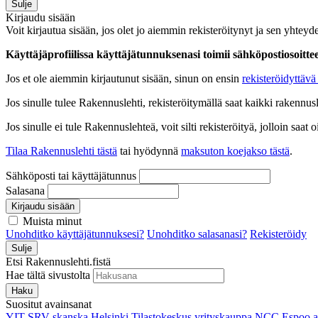
Sulje
Kirjaudu sisään
Voit kirjautua sisään, jos olet jo aiemmin rekisteröitynyt ja sen yhteyde
Käyttäjäprofiilissa käyttäjätunnuksenasi toimii sähköpostiosoittees
Jos et ole aiemmin kirjautunut sisään, sinun on ensin
rekisteröidyttävä 
Jos sinulle tulee Rakennuslehti, rekisteröitymällä saat kaikki rakennusle
Jos sinulle ei tule Rakennuslehteä, voit silti rekisteröityä, jolloin sa
Tilaa Rakennuslehti tästä
tai hyödynnä
maksuton koejakso tästä
.
Sähköposti tai käyttäjätunnus
Salasana
Kirjaudu sisään
Muista minut
Unohditko käyttäjätunnuksesi?
Unohditko salasanasi?
Rekisteröidy
Sulje
Etsi Rakennuslehti.fistä
Hae tältä sivustolta
Haku
Suositut avainsanat
YIT
SRV
skanska
Helsinki
Tilastokeskus
yrityskauppa
NCC
Espoo