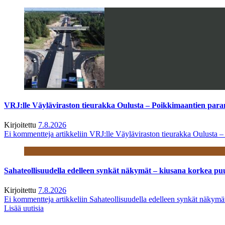
VRJ:lle Väyläviraston tieurakka Oulusta – Poikkimaantien par
Kirjoitettu
7.8.2026
Ei kommentteja
artikkeliin VRJ:lle Väyläviraston tieurakka Oulusta 
Sahateollisuudella edelleen synkät näkymät – kiusana korkea pu
Kirjoitettu
7.8.2026
Ei kommentteja
artikkeliin Sahateollisuudella edelleen synkät näkym
Lisää uutisia