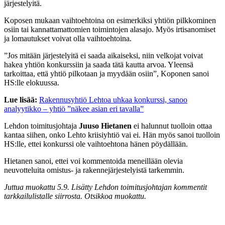
järjestelyitä.
Koposen mukaan vaihtoehtoina on esimerkiksi yhtiön pilkkominen
osiin tai kannattamattomien toimintojen alasajo. Myös irtisanomiset
ja lomautukset voivat olla vaihtoehtoina.
”Jos mitään järjestelyitä ei saada aikaiseksi, niin velkojat voivat
hakea yhtiön konkurssiin ja saada tätä kautta arvoa. Yleensä
tarkoittaa, että yhtiö pilkotaan ja myydään osiin”, Koponen sanoi
HS:lle elokuussa.
Lue lisää:
Rakennus­yhtiö Lehtoa uhkaa konkurssi, sanoo
analyytikko – yhtiö ”näkee asian eri tavalla”
Lehdon toimitusjohtaja
Juuso Hietanen
ei halunnut tuolloin ottaa
kantaa siihen, onko Lehto kriisiyhtiö vai ei. Hän myös sanoi tuolloin
HS:lle, ettei konkurssi ole vaihtoehtona hänen pöydällään.
Hietanen sanoi, ettei voi kommentoida meneillään olevia
neuvotteluita omistus- ja rakennejärjestelyistä tarkemmin.
Juttua muokattu 5.9. Lisätty Lehdon toimitusjohtajan kommentit
tarkkailulistalle siirrosta. Otsikkoa muokattu.