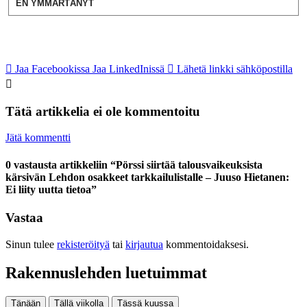
EN YMMÄRTÄNYT
Jaa Facebookissa
Jaa LinkedInissä
Lähetä linkki sähköpostilla
Tätä artikkelia ei ole kommentoitu
Jätä kommentti
0 vastausta artikkeliin “Pörssi siirtää talousvaikeuksista
kärsivän Lehdon osakkeet tarkkailulistalle – Juuso Hietanen:
Ei liity uutta tietoa”
Vastaa
Sinun tulee
rekisteröityä
tai
kirjautua
kommentoidaksesi.
Rakennuslehden luetuimmat
Tänään
Tällä viikolla
Tässä kuussa