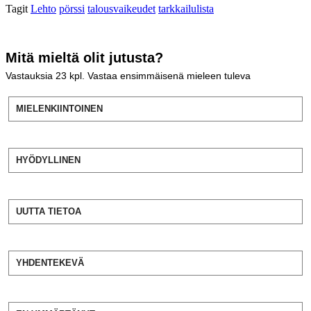
Tagit
Lehto
pörssi
talousvaikeudet
tarkkailulista
Mitä mieltä olit jutusta?
Vastauksia
23
kpl. Vastaa ensimmäisenä mieleen tuleva
MIELENKIINTOINEN
HYÖDYLLINEN
UUTTA TIETOA
YHDENTEKEVÄ