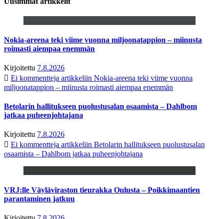
Uusimmat artikkelit
Nokia-areena teki viime vuonna miljoonatappion – miinusta
roimasti aiempaa enemmän
Kirjoitettu
7.8.2026
Ei kommentteja
artikkeliin Nokia-areena teki viime vuonna
miljoonatappion – miinusta roimasti aiempaa enemmän
Betolarin hallitukseen puolustusalan osaamista – Dahlbom
jatkaa puheenjohtajana
Kirjoitettu
7.8.2026
Ei kommentteja
artikkeliin Betolarin hallitukseen puolustusalan
osaamista – Dahlbom jatkaa puheenjohtajana
VRJ:lle Väyläviraston tieurakka Oulusta – Poikkimaantien
parantaminen jatkuu
Kirjoitettu
7.8.2026