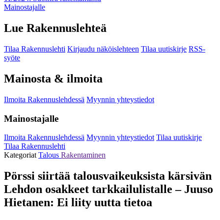
Mainostajalle
Lue Rakennuslehteä
Tilaa Rakennuslehti
Kirjaudu näköislehteen
Tilaa uutiskirje
RSS-
syöte
Mainosta & ilmoita
Ilmoita Rakennuslehdessä
Myynnin yhteystiedot
Mainostajalle
Ilmoita Rakennuslehdessä
Myynnin yhteystiedot
Tilaa uutiskirje
Tilaa Rakennuslehti
Kategoriat
Talous
Rakentaminen
Pörssi siirtää talousvaikeuksista kärsivän
Lehdon osakkeet tarkkailulistalle – Juuso
Hietanen: Ei liity uutta tietoa