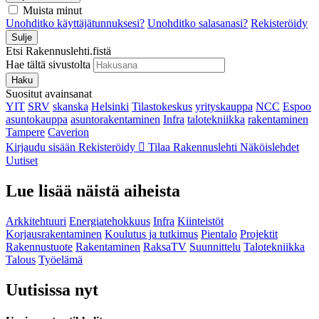
Muista minut
Unohditko käyttäjätunnuksesi?
Unohditko salasanasi?
Rekisteröidy
Sulje
Etsi Rakennuslehti.fistä
Hae tältä sivustolta
Haku
Suositut avainsanat
YIT
SRV
skanska
Helsinki
Tilastokeskus
yrityskauppa
NCC
Espoo
asuntokauppa
asuntorakentaminen
Infra
talotekniikka
rakentaminen
Tampere
Caverion
Kirjaudu sisään
Rekisteröidy
Tilaa Rakennuslehti
Näköislehdet
Uutiset
Lue lisää näistä aiheista
Arkkitehtuuri
Energiatehokkuus
Infra
Kiinteistöt
Korjausrakentaminen
Koulutus ja tutkimus
Pientalo
Projektit
Rakennustuote
Rakentaminen
RaksaTV
Suunnittelu
Talotekniikka
Talous
Työelämä
Uutisissa nyt