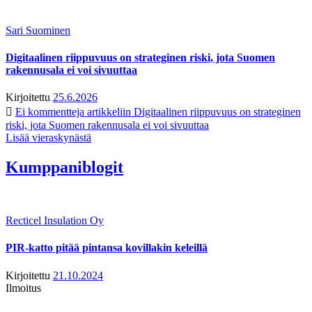
Sari Suominen
Digitaalinen riippuvuus on strateginen riski, jota Suomen
rakennusala ei voi sivuuttaa
Kirjoitettu
25.6.2026
Ei kommentteja
artikkeliin Digitaalinen riippuvuus on strateginen
riski, jota Suomen rakennusala ei voi sivuuttaa
Lisää vieraskynästä
Kumppaniblogit
Recticel Insulation Oy
PIR-katto pitää pintansa kovillakin keleillä
Kirjoitettu
21.10.2024
Ilmoitus