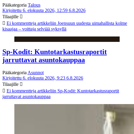
Pääkategoria
Talous
Kirjoitettu 6. elokuuta 2026, 12:59
6.8.2026
Tilaajille
Ei kommentteja
artikkeliin Joensuun uudesta uimahallista kolme
kisaajaa – voittaja selviää syksyllä
Sp-Kodit: Kuntotarkastusraportit
jarruttavat asuntokauppaa
Pääkategoria
Asunnot
Kirjoitettu 6. elokuuta 2026, 9:23
6.8.2026
Tilaajille
Ei kommentteja
artikkeliin Sp-Kodit: Kuntotarkastusraportit
jarruttavat asuntokauppaa