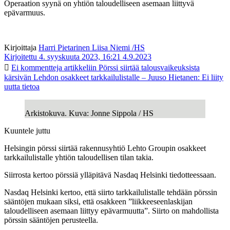
Operaation syynä on yhtiön taloudelliseen asemaan liittyvä
epävarmuus.
Kirjoittaja
Harri Pietarinen Liisa Niemi /HS
Kirjoitettu 4. syyskuuta 2023, 16:21
4.9.2023
Ei kommentteja
artikkeliin Pörssi siirtää talousvaikeuksista
kärsivän Lehdon osakkeet tarkkailulistalle – Juuso Hietanen: Ei liity
uutta tietoa
Arkistokuva. Kuva: Jonne Sippola / HS
Kuuntele juttu
Helsingin pörssi siirtää rakennusyhtiö Lehto Groupin osakkeet
tarkkailulistalle yhtiön taloudellisen tilan takia.
Siirrosta kertoo pörssiä ylläpitävä Nasdaq Helsinki tiedotteessaan.
Nasdaq Helsinki kertoo, että siirto tarkkailulistalle tehdään pörssin
sääntöjen mukaan siksi, että osakkeen ”liikkeeseenlaskijan
taloudelliseen asemaan liittyy epävarmuutta”. Siirto on mahdollista
pörssin sääntöjen perusteella.