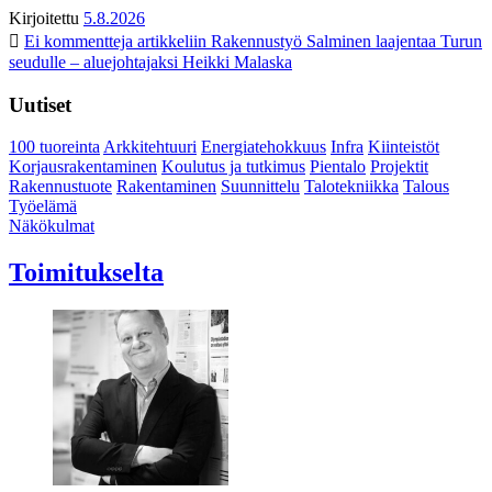
Kirjoitettu
5.8.2026
Ei kommentteja
artikkeliin Rakennustyö Salminen laajentaa Turun
seudulle – aluejohtajaksi Heikki Malaska
Uutiset
100 tuoreinta
Arkkitehtuuri
Energiatehokkuus
Infra
Kiinteistöt
Korjausrakentaminen
Koulutus ja tutkimus
Pientalo
Projektit
Rakennustuote
Rakentaminen
Suunnittelu
Talotekniikka
Talous
Työelämä
Näkökulmat
Toimitukselta