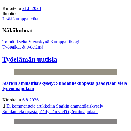
Kirjoitettu
21.8.2023
Ilmoitus
Lisää kumppaneilta
Näkökulmat
Toimitukselta
Vieraskynä
Kumppaniblogit
Työpaikat & työelämä
Työelämän uutisia
Starkin ammattilaiskysely: Suhdannekuopasta päädytään vielä
työvoimapulaan
Kirjoitettu
6.8.2026
Ei kommentteja
artikkeliin Starkin ammattilaiskysely:
Suhdannekuopasta päädytään vielä työvoimapulaan