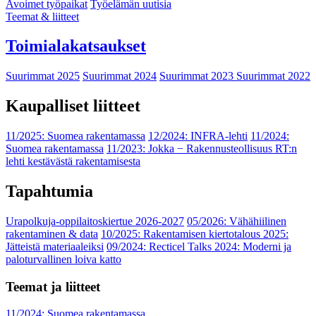
Avoimet työpaikat
Työelämän uutisia
Teemat & liitteet
Toimialakatsaukset
Suurimmat 2025
Suurimmat 2024
Suurimmat 2023
Suurimmat 2022
Kaupalliset liitteet
11/2025: Suomea rakentamassa
12/2024: INFRA-lehti
11/2024:
Suomea rakentamassa
11/2023: Jokka − Rakennusteollisuus RT:n
lehti kestävästä rakentamisesta
Tapahtumia
Urapolkuja-oppilaitoskiertue 2026-2027
05/2026: Vähähiilinen
rakentaminen & data
10/2025: Rakentamisen kiertotalous 2025:
Jätteistä materiaaleiksi
09/2024: Recticel Talks 2024: Moderni ja
paloturvallinen loiva katto
Teemat ja liitteet
11/2024: Suomea rakentamassa