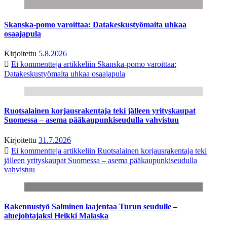
Skanska-pomo varoittaa: Datakeskustyömaita uhkaa
osaajapula
Kirjoitettu
5.8.2026
Ei kommentteja
artikkeliin Skanska-pomo varoittaa:
Datakeskustyömaita uhkaa osaajapula
Ruotsalainen korjausrakentaja teki jälleen yrityskaupat
Suomessa – asema pääkaupunkiseudulla vahvistuu
Kirjoitettu
31.7.2026
Ei kommentteja
artikkeliin Ruotsalainen korjausrakentaja teki
jälleen yrityskaupat Suomessa – asema pääkaupunkiseudulla
vahvistuu
Rakennustyö Salminen laajentaa Turun seudulle –
aluejohtajaksi Heikki Malaska