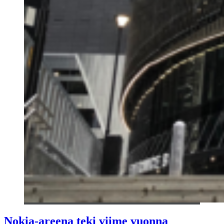
Nokia-areena teki viime vuonna