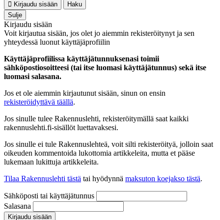
Kirjaudu sisään
Haku
Sulje
Kirjaudu sisään
Voit kirjautua sisään, jos olet jo aiemmin rekisteröitynyt ja sen
yhteydessä luonut käyttäjäprofiilin
Käyttäjäprofiilissa käyttäjätunnuksenasi toimii
sähköpostiosoitteesi (tai itse luomasi käyttäjätunnus) sekä itse
luomasi salasana.
Jos et ole aiemmin kirjautunut sisään, sinun on ensin
rekisteröidyttävä täällä
.
Jos sinulle tulee Rakennuslehti, rekisteröitymällä saat kaikki
rakennuslehti.fi-sisällöt luettavaksesi.
Jos sinulle ei tule Rakennuslehteä, voit silti rekisteröityä, jolloin saat
oikeuden kommentoida lukottomia artikkeleita, mutta et pääse
lukemaan lukittuja artikkeleita.
Tilaa Rakennuslehti tästä
tai hyödynnä
maksuton koejakso tästä
.
Sähköposti tai käyttäjätunnus
Salasana
Kirjaudu sisään