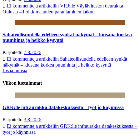
Ei kommentteja
artikkeliin VRJ:lle Väyläviraston tieurakka
Oulusta – Poikkimaantien parantaminen jatkuu
Sahateollisuudella edelleen synkät näkymät – kiusana korkea
puunhinta ja heikko kysyntä
Kirjoitettu
7.8.2026
Ei kommentteja
artikkeliin Sahateollisuudella edelleen synkät
näkymät – kiusana korkea puunhinta ja heikko kysyntä
Lisää uutisia
Viikon luetuimmat
GRK:lle infraurakka datakeskuksesta – työt jo käynnissä
Kirjoitettu
3.8.2026
Ei kommentteja
artikkeliin GRK:lle infraurakka datakeskuksesta –
työt jo käynnissä