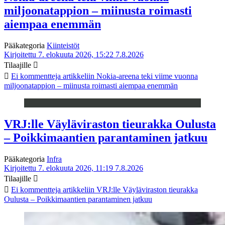
miljoonatappion – miinusta roimasti
aiempaa enemmän
Pääkategoria
Kiinteistöt
Kirjoitettu 7. elokuuta 2026, 15:22
7.8.2026
Tilaajille
Ei kommentteja
artikkeliin Nokia-areena teki viime vuonna
miljoonatappion – miinusta roimasti aiempaa enemmän
VRJ:lle Väyläviraston tieurakka Oulusta
– Poikkimaantien parantaminen jatkuu
Pääkategoria
Infra
Kirjoitettu 7. elokuuta 2026, 11:19
7.8.2026
Tilaajille
Ei kommentteja
artikkeliin VRJ:lle Väyläviraston tieurakka
Oulusta – Poikkimaantien parantaminen jatkuu