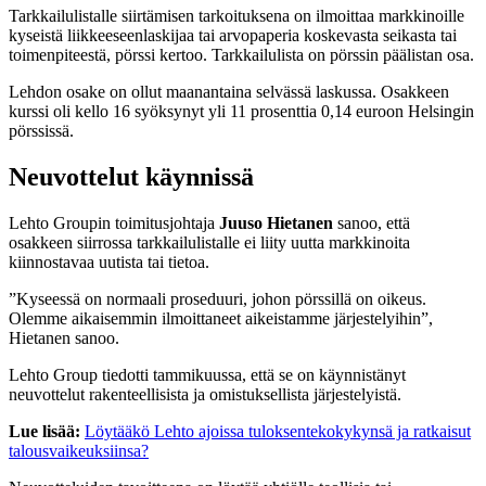
Tarkkailulistalle siirtämisen tarkoituksena on ilmoittaa markkinoille
kyseistä liikkeeseenlaskijaa tai arvopaperia koskevasta seikasta tai
toimenpiteestä, pörssi kertoo. Tarkkailulista on pörssin päälistan osa.
Lehdon osake on ollut maanantaina selvässä laskussa. Osakkeen
kurssi oli kello 16 syöksynyt yli 11 prosenttia 0,14 euroon Helsingin
pörssissä.
Neuvottelut käynnissä
Lehto Groupin toimitusjohtaja
Juuso Hietanen
sanoo, että
osakkeen siirrossa tarkkailulistalle ei liity uutta markkinoita
kiinnostavaa uutista tai tietoa.
”Kyseessä on normaali proseduuri, johon pörssillä on oikeus.
Olemme aikaisemmin ilmoittaneet aikeistamme järjestelyihin”,
Hietanen sanoo.
Lehto Group tiedotti tammikuussa, että se on käynnistänyt
neuvottelut rakenteellisista ja omistuksellista järjestelyistä.
Lue lisää:
Löytääkö Lehto ajoissa tuloksentekokykynsä ja ratkaisut
talousvaikeuksiinsa?