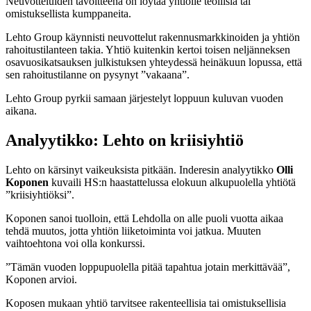
Neuvotteluiden tavoitteena on löytää yhtiölle teollisia tai
omistuksellista kumppaneita.
Lehto Group käynnisti neuvottelut rakennusmarkkinoiden ja yhtiön
rahoitustilanteen takia. Yhtiö kuitenkin kertoi toisen neljänneksen
osavuosikatsauksen julkistuksen yhteydessä heinäkuun lopussa, että
sen rahoitustilanne on pysynyt ”vakaana”.
Lehto Group pyrkii samaan järjestelyt loppuun kuluvan vuoden
aikana.
Analyytikko: Lehto on kriisiyhtiö
Lehto on kärsinyt vaikeuksista pitkään. Inderesin analyytikko
Olli
Koponen
kuvaili HS:n haastattelussa elokuun alkupuolella yhtiötä
”kriisiyhtiöksi”.
Koponen sanoi tuolloin, että Lehdolla on alle puoli vuotta aikaa
tehdä muutos, jotta yhtiön liiketoiminta voi jatkua. Muuten
vaihtoehtona voi olla konkurssi.
”Tämän vuoden loppupuolella pitää tapahtua jotain merkittävää”,
Koponen arvioi.
Koposen mukaan yhtiö tarvitsee rakenteellisia tai omistuksellisia