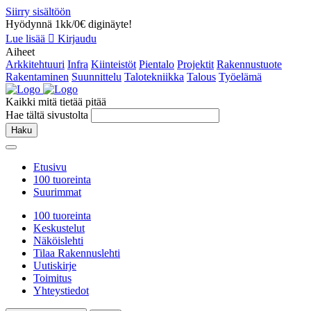
Siirry sisältöön
Hyödynnä 1kk/0€ diginäyte!
Lue lisää
Kirjaudu
Aiheet
Arkkitehtuuri
Infra
Kiinteistöt
Pientalo
Projektit
Rakennustuote
Rakentaminen
Suunnittelu
Talotekniikka
Talous
Työelämä
Kaikki mitä tietää pitää
Hae tältä sivustolta
Haku
Etusivu
100 tuoreinta
Suurimmat
100 tuoreinta
Keskustelut
Näköislehti
Tilaa Rakennuslehti
Uutiskirje
Toimitus
Yhteystiedot