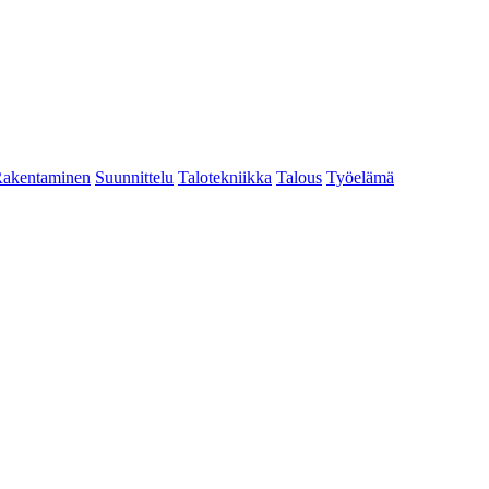
akentaminen
Suunnittelu
Talotekniikka
Talous
Työelämä