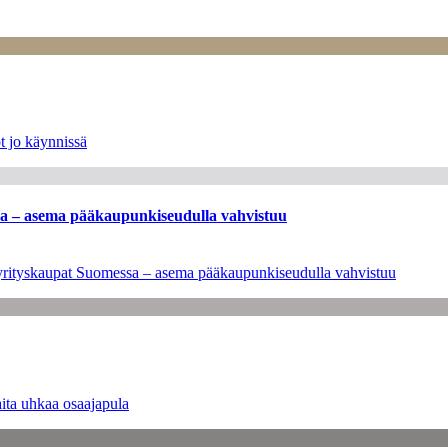
t jo käynnissä
ssa – asema pääkaupunkiseudulla vahvistuu
en yrityskaupat Suomessa – asema pääkaupunkiseudulla vahvistuu
ita uhkaa osaajapula