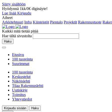
Siirry sisältöön
Hyödynnä 1kk/0€ diginäyte!
Lue lisää
Kirjaudu
Aiheet
Arkkitehtuuri
Infra
Kiinteistöt
Pientalo
Projektit
Rakennustuote
Raken
Kaikki mitä tietää pitää
Hae tältä sivustolta
Haku
Etusivu
100 tuoreinta
Suurimmat
100 tuoreinta
Keskustelut
Näköislehti
Tilaa Rakennuslehti
Uutiskirje
Toimitus
Yhteystiedot
Kirjaudu sisään
Haku