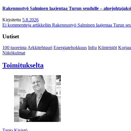
Rakennustyö Salminen laajentaa Turun seudulle – aluejohtajaks
Kirjoitettu
5.8.2026
Ei kommentteja
artikkeliin Rakennustyö Salminen laajentaa Turun seu
Uutiset
100 tuoreinta
Arkkitehtuuri
Energiatehokkuus
Infra
Kiinteistöt
Korjau
Näkökulmat
Toimitukselta
Tapio Kivistö