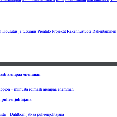
n
Koulutus ja tutkimus
Pientalo
Projektit
Rakennustuote
Rakentaminen
imasti aiempaa enemmän
tappion – miinusta roimasti aiempaa enemmän
aa puheenjohtajana
amista – Dahlbom jatkaa puheenjohtajana