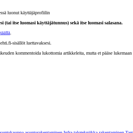
ssä luonut käyttäjäprofiilin
i (tai itse luomasi käyttäjätunnus) sekä itse luomasi salasana.
täällä
.
hti.fi-sisällöt luettavaksesi.
at oikeuden kommentoida lukottomia artikkeleita, mutta et pääse lukemaan l
asuntokauppa
asuntorakentaminen
Infra
talotekniikka
rakentaminen
Tam