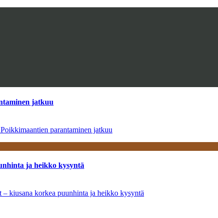
antaminen jatkuu
– Poikkimaantien parantaminen jatkuu
unhinta ja heikko kysyntä
ät – kiusana korkea puunhinta ja heikko kysyntä