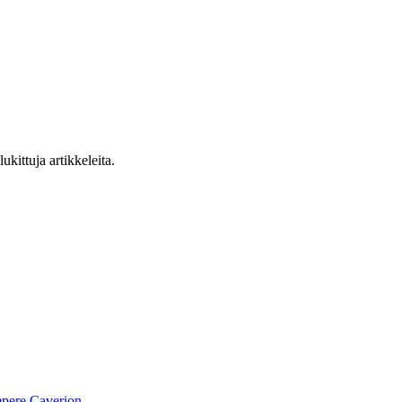
ukittuja artikkeleita.
pere
Caverion