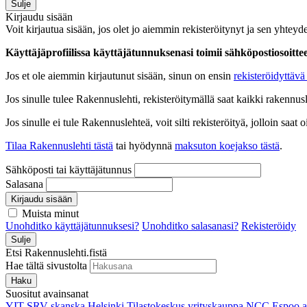
Sulje
Kirjaudu sisään
Voit kirjautua sisään, jos olet jo aiemmin rekisteröitynyt ja sen yhteyde
Käyttäjäprofiilissa käyttäjätunnuksenasi toimii sähköpostiosoittees
Jos et ole aiemmin kirjautunut sisään, sinun on ensin
rekisteröidyttävä 
Jos sinulle tulee Rakennuslehti, rekisteröitymällä saat kaikki rakennusle
Jos sinulle ei tule Rakennuslehteä, voit silti rekisteröityä, jolloin sa
Tilaa Rakennuslehti tästä
tai hyödynnä
maksuton koejakso tästä
.
Sähköposti tai käyttäjätunnus
Salasana
Kirjaudu sisään
Muista minut
Unohditko käyttäjätunnuksesi?
Unohditko salasanasi?
Rekisteröidy
Sulje
Etsi Rakennuslehti.fistä
Hae tältä sivustolta
Haku
Suositut avainsanat
YIT
SRV
skanska
Helsinki
Tilastokeskus
yrityskauppa
NCC
Espoo