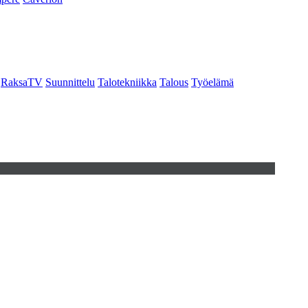
RaksaTV
Suunnittelu
Talotekniikka
Talous
Työelämä