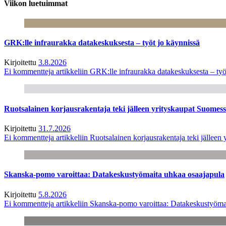
Viikon luetuimmat
GRK:lle infraurakka datakeskuksesta – työt jo käynnissä
Kirjoitettu
3.8.2026
Ei kommentteja
artikkeliin GRK:lle infraurakka datakeskuksesta – työ
Ruotsalainen korjausrakentaja teki jälleen yrityskaupat Suome
Kirjoitettu
31.7.2026
Ei kommentteja
artikkeliin Ruotsalainen korjausrakentaja teki jälle
Skanska-pomo varoittaa: Datakeskustyömaita uhkaa osaajapula
Kirjoitettu
5.8.2026
Ei kommentteja
artikkeliin Skanska-pomo varoittaa: Datakeskustyöma