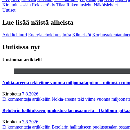
Kirjaudu sisään
Rekisteröidy
Tilaa Rakennuslehti
Näköislehdet
Uutiset
Lue lisää näistä aiheista
Arkkitehtuuri
Energiatehokkuus
Infra
Kiinteistöt
Korjausrakentamine
Uutisissa nyt
Uusimmat artikkelit
Nokia-areena teki viime vuonna miljoonatappion – miinusta ro
Kirjoitettu
7.8.2026
Ei kommentteja
artikkeliin Nokia-areena teki viime vuonna miljoona
Betolarin hallitukseen puolustusalan osaamista – Dahlbom jatk
Kirjoitettu
7.8.2026
Ei kommentteja
artikkeliin Betolarin hallitukseen puolustusalan osa