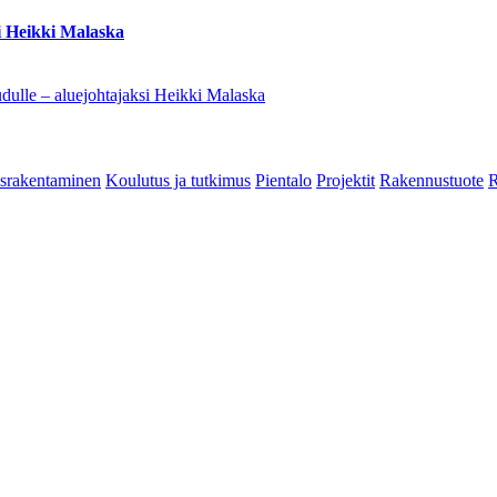
i Heikki Malaska
dulle – aluejohtajaksi Heikki Malaska
srakentaminen
Koulutus ja tutkimus
Pientalo
Projektit
Rakennustuote
R