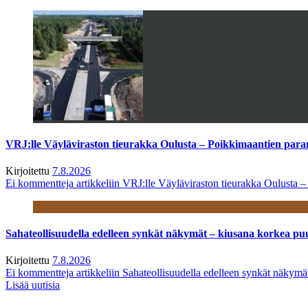
VRJ:lle Väyläviraston tieurakka Oulusta – Poikkimaantien par
Kirjoitettu
7.8.2026
Ei kommentteja
artikkeliin VRJ:lle Väyläviraston tieurakka Oulusta 
Sahateollisuudella edelleen synkät näkymät – kiusana korkea pu
Kirjoitettu
7.8.2026
Ei kommentteja
artikkeliin Sahateollisuudella edelleen synkät näkym
Lisää uutisia