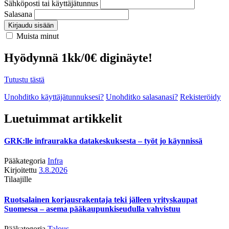
Sähköposti tai käyttäjätunnus
Salasana
Kirjaudu sisään
Muista minut
Hyödynnä 1kk/0€ diginäyte!
Tutustu tästä
Unohditko käyttäjätunnuksesi?
Unohditko salasanasi?
Rekisteröidy
Luetuimmat artikkelit
GRK:lle infraurakka datakeskuksesta – työt jo käynnissä
Pääkategoria
Infra
Kirjoitettu
3.8.2026
Tilaajille
Ruotsalainen korjausrakentaja teki jälleen yrityskaupat
Suomessa – asema pääkaupunkiseudulla vahvistuu
Pääkategoria
Talous