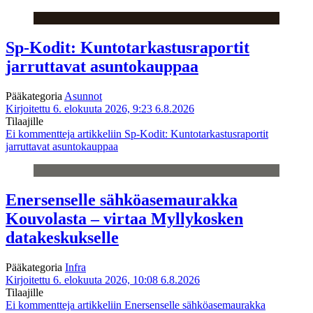
Sp-Kodit: Kuntotarkastusraportit
jarruttavat asuntokauppaa
Pääkategoria
Asunnot
Kirjoitettu 6. elokuuta 2026, 9:23
6.8.2026
Tilaajille
Ei kommentteja
artikkeliin Sp-Kodit: Kuntotarkastusraportit
jarruttavat asuntokauppaa
Enersenselle sähköasemaurakka
Kouvolasta – virtaa Myllykosken
datakeskukselle
Pääkategoria
Infra
Kirjoitettu 6. elokuuta 2026, 10:08
6.8.2026
Tilaajille
Ei kommentteja
artikkeliin Enersenselle sähköasemaurakka