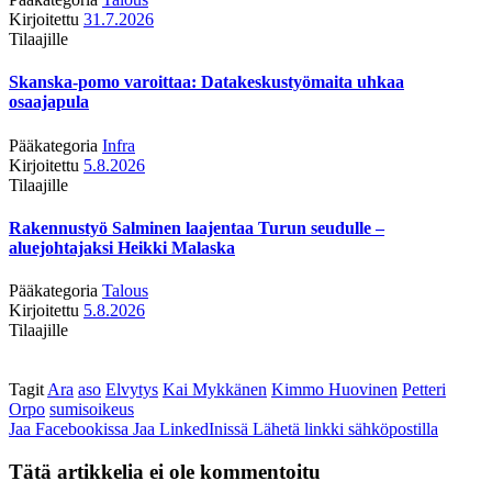
Kirjoitettu
31.7.2026
Tilaajille
Skanska-pomo varoittaa: Datakeskustyömaita uhkaa
osaajapula
Pääkategoria
Infra
Kirjoitettu
5.8.2026
Tilaajille
Rakennustyö Salminen laajentaa Turun seudulle –
aluejohtajaksi Heikki Malaska
Pääkategoria
Talous
Kirjoitettu
5.8.2026
Tilaajille
Tagit
Ara
aso
Elvytys
Kai Mykkänen
Kimmo Huovinen
Petteri
Orpo
sumisoikeus
Jaa Facebookissa
Jaa LinkedInissä
Lähetä linkki sähköpostilla
Tätä artikkelia ei ole kommentoitu