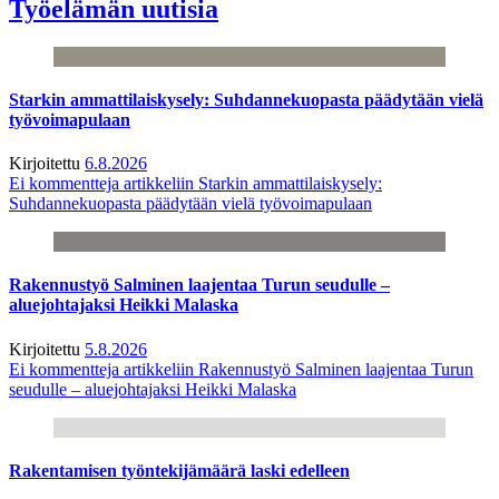
Työelämän uutisia
Starkin ammattilaiskysely: Suhdannekuopasta päädytään vielä
työvoimapulaan
Kirjoitettu
6.8.2026
Ei kommentteja
artikkeliin Starkin ammattilaiskysely:
Suhdannekuopasta päädytään vielä työvoimapulaan
Rakennustyö Salminen laajentaa Turun seudulle –
aluejohtajaksi Heikki Malaska
Kirjoitettu
5.8.2026
Ei kommentteja
artikkeliin Rakennustyö Salminen laajentaa Turun
seudulle – aluejohtajaksi Heikki Malaska
Rakentamisen työntekijämäärä laski edelleen