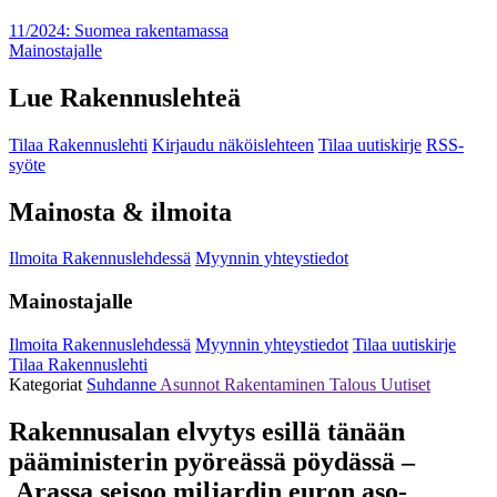
11/2024: Suomea rakentamassa
Mainostajalle
Lue Rakennuslehteä
Tilaa Rakennuslehti
Kirjaudu näköislehteen
Tilaa uutiskirje
RSS-
syöte
Mainosta & ilmoita
Ilmoita Rakennuslehdessä
Myynnin yhteystiedot
Mainostajalle
Ilmoita Rakennuslehdessä
Myynnin yhteystiedot
Tilaa uutiskirje
Tilaa Rakennuslehti
Kategoriat
Suhdanne
Asunnot
Rakentaminen
Talous
Uutiset
Rakennusalan elvytys esillä tänään
pääministerin pyöreässä pöydässä –
Arassa seisoo miljardin euron aso-