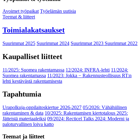
Avoimet työpaikat
Työelämän uutisia
Teemat & liitteet
Toimialakatsaukset
Suurimmat 2025
Suurimmat 2024
Suurimmat 2023
Suurimmat 2022
Kaupalliset liitteet
11/2025: Suomea rakentamassa
12/2024: INFRA-lehti
11/2024:
Suomea rakentamassa
11/2023: Jokka − Rakennusteollisuus RT:n
lehti kestävästä rakentamisesta
Tapahtumia
Urapolkuja-oppilaitoskiertue 2026-2027
05/2026: Vähähiilinen
rakentaminen & data
10/2025: Rakentamisen kiertotalous 2025:
Jätteistä materiaaleiksi
09/2024: Recticel Talks 2024: Moderni ja
paloturvallinen loiva katto
Teemat ja liitteet