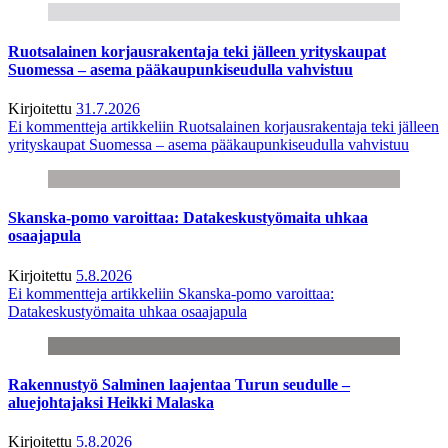
Ruotsalainen korjausrakentaja teki jälleen yrityskaupat
Suomessa – asema pääkaupunkiseudulla vahvistuu
Kirjoitettu
31.7.2026
Ei kommentteja
artikkeliin Ruotsalainen korjausrakentaja teki jälleen
yrityskaupat Suomessa – asema pääkaupunkiseudulla vahvistuu
Skanska-pomo varoittaa: Datakeskustyömaita uhkaa
osaajapula
Kirjoitettu
5.8.2026
Ei kommentteja
artikkeliin Skanska-pomo varoittaa:
Datakeskustyömaita uhkaa osaajapula
Rakennustyö Salminen laajentaa Turun seudulle –
aluejohtajaksi Heikki Malaska
Kirjoitettu
5.8.2026