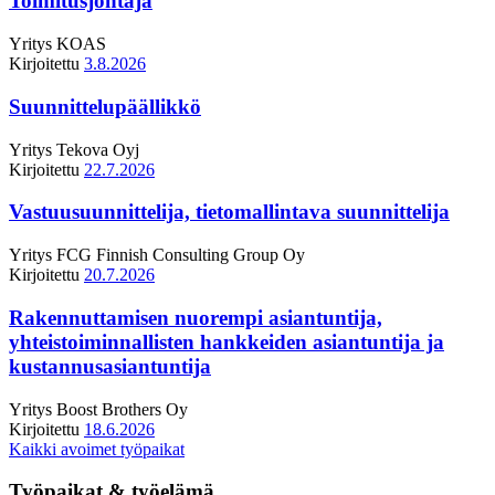
Toimitusjohtaja
Yritys
KOAS
Kirjoitettu
3.8.2026
Suunnittelupäällikkö
Yritys
Tekova Oyj
Kirjoitettu
22.7.2026
Vastuusuunnittelija, tietomallintava suunnittelija
Yritys
FCG Finnish Consulting Group Oy
Kirjoitettu
20.7.2026
Rakennuttamisen nuorempi asiantuntija,
yhteistoiminnallisten hankkeiden asiantuntija ja
kustannusasiantuntija
Yritys
Boost Brothers Oy
Kirjoitettu
18.6.2026
Kaikki avoimet työpaikat
Työpaikat & työelämä