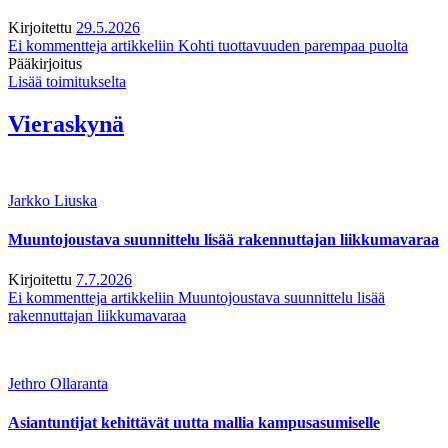
Kirjoitettu
29.5.2026
Ei kommentteja
artikkeliin Kohti tuottavuuden parempaa puolta
Pääkirjoitus
Lisää toimitukselta
Vieraskynä
Jarkko Liuska
Muuntojoustava suunnittelu lisää rakennuttajan liikkumavaraa
Kirjoitettu
7.7.2026
Ei kommentteja
artikkeliin Muuntojoustava suunnittelu lisää
rakennuttajan liikkumavaraa
Jethro Ollaranta
Asiantuntijat kehittävät uutta mallia kampusasumiselle