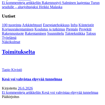
Ei kommentteja
artikkeliin Rakennustyö Salminen laajentaa Turun
seudulle – aluejohtajaksi Heikki Malaska
Uutiset
100 tuoreinta
Arkkitehtuuri
Energiatehokkuus
Infra
Kiinteistöt
Korjausrakentaminen
Koulutus ja tutkimus
Pientalo
Projektit
Rakennustuote
Rakentaminen
Suunnittelu
Talotekniikka
Talous
Työelämä
Näkökulmat
Toimitukselta
Tapio Kivistö
Kesä voi vahvistaa elpyvää tunnelmaa
Kirjoitettu
26.6.2026
Ei kommentteja
artikkeliin Kesä voi vahvistaa elpyvää tunnelmaa
Pääkirjoitus