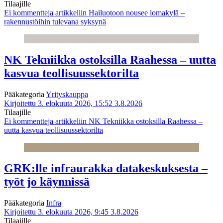
Tilaajille
Ei kommentteja
artikkeliin Hailuotoon nousee lomakylä –
rakennustöihin tulevana syksynä
NK Tekniikka ostoksilla Raahessa – uutta
kasvua teollisuussektorilta
Pääkategoria
Yrityskauppa
Kirjoitettu 3. elokuuta 2026, 15:52
3.8.2026
Tilaajille
Ei kommentteja
artikkeliin NK Tekniikka ostoksilla Raahessa –
uutta kasvua teollisuussektorilta
GRK:lle infraurakka datakeskuksesta –
työt jo käynnissä
Pääkategoria
Infra
Kirjoitettu 3. elokuuta 2026, 9:45
3.8.2026
Tilaajille