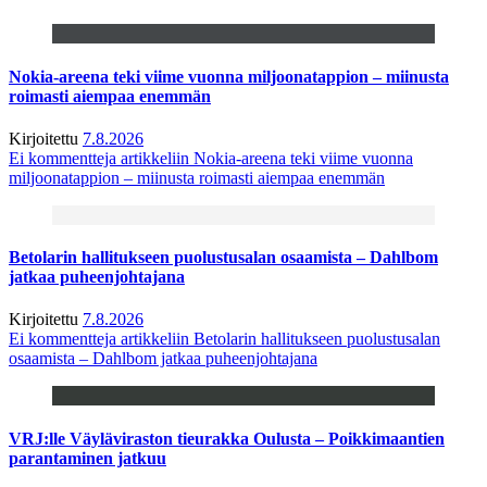
Nokia-areena teki viime vuonna miljoonatappion – miinusta
roimasti aiempaa enemmän
Kirjoitettu
7.8.2026
Ei kommentteja
artikkeliin Nokia-areena teki viime vuonna
miljoonatappion – miinusta roimasti aiempaa enemmän
Betolarin hallitukseen puolustusalan osaamista – Dahlbom
jatkaa puheenjohtajana
Kirjoitettu
7.8.2026
Ei kommentteja
artikkeliin Betolarin hallitukseen puolustusalan
osaamista – Dahlbom jatkaa puheenjohtajana
VRJ:lle Väyläviraston tieurakka Oulusta – Poikkimaantien
parantaminen jatkuu