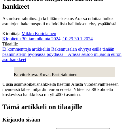
hankkeet
Asumisen rahoitus- ja kehittämiskeskus Arassa odottaa huikea
asuntojen hakemuspotti mahdollista hallituksen elvytyspäätöstä.
Kirjoittaja
Mikko Kortelainen
Kirjoitettu 30. tammikuuta 2024, 10:29
30.1.2024
Tilaajille
Ei kommentteja
artikkeliin Rakennusalan elvytys esillä tänään
pääministerin pyöreässä pöydässä – Arassa seisoo miljardin euron
aso-hankkeet
Kuvituskuva. Kuva: Pasi Salminen
Uusia asumisoikeushankkeita haettiin Arasta vuodenvaihteeseen
mennessä lähes miljardin euron edestä. Yhteensä 88 kohdetta
koskevissa hankkeissa on yli 4000 asuntoa.
Tämä artikkeli on tilaajille
Kirjaudu sisään