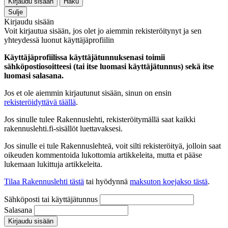
Kirjaudu sisään
Haku
Sulje
Kirjaudu sisään
Voit kirjautua sisään, jos olet jo aiemmin rekisteröitynyt ja sen
yhteydessä luonut käyttäjäprofiilin
Käyttäjäprofiilissa käyttäjätunnuksenasi toimii
sähköpostiosoitteesi (tai itse luomasi käyttäjätunnus) sekä itse
luomasi salasana.
Jos et ole aiemmin kirjautunut sisään, sinun on ensin
rekisteröidyttävä täällä
.
Jos sinulle tulee Rakennuslehti, rekisteröitymällä saat kaikki
rakennuslehti.fi-sisällöt luettavaksesi.
Jos sinulle ei tule Rakennuslehteä, voit silti rekisteröityä, jolloin saat
oikeuden kommentoida lukottomia artikkeleita, mutta et pääse
lukemaan lukittuja artikkeleita.
Tilaa Rakennuslehti tästä
tai hyödynnä
maksuton koejakso tästä
.
Sähköposti tai käyttäjätunnus
Salasana
Kirjaudu sisään