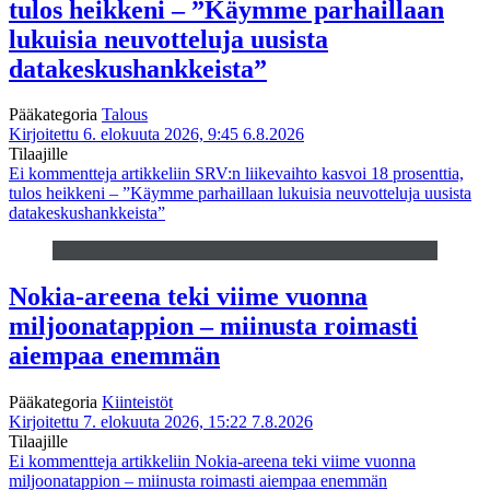
tulos heikkeni – ”Käymme parhaillaan
lukuisia neuvotteluja uusista
datakeskushankkeista”
Pääkategoria
Talous
Kirjoitettu 6. elokuuta 2026, 9:45
6.8.2026
Tilaajille
Ei kommentteja
artikkeliin SRV:n liikevaihto kasvoi 18 prosenttia,
tulos heikkeni – ”Käymme parhaillaan lukuisia neuvotteluja uusista
datakeskushankkeista”
Nokia-areena teki viime vuonna
miljoonatappion – miinusta roimasti
aiempaa enemmän
Pääkategoria
Kiinteistöt
Kirjoitettu 7. elokuuta 2026, 15:22
7.8.2026
Tilaajille
Ei kommentteja
artikkeliin Nokia-areena teki viime vuonna
miljoonatappion – miinusta roimasti aiempaa enemmän