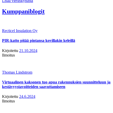
Lisää vieraskynästä
Kumppaniblogit
Recticel Insulation Oy
PIR-katto pitää pintansa kovillakin keleillä
Kirjoitettu
21.10.2024
Ilmoitus
Thomas Lindstrom
Virtuaalinen kaksonen tuo apua rakennuksien suunnitteluun ja
kestävyystavoitteiden saavuttamiseen
Kirjoitettu
24.6.2024
Ilmoitus