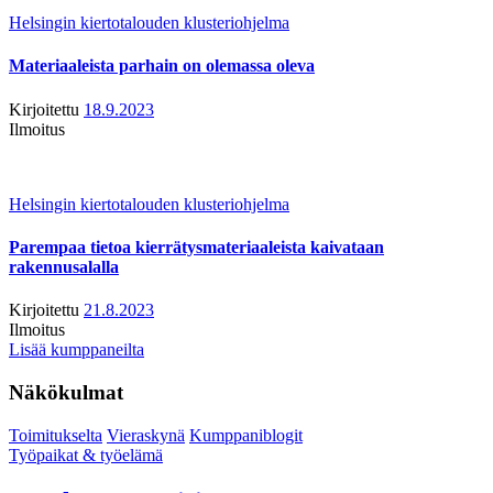
Helsingin kiertotalouden klusteriohjelma
Materiaaleista parhain on olemassa oleva
Kirjoitettu
18.9.2023
Ilmoitus
Helsingin kiertotalouden klusteriohjelma
Parempaa tietoa kierrätysmateriaaleista kaivataan
rakennusalalla
Kirjoitettu
21.8.2023
Ilmoitus
Lisää kumppaneilta
Näkökulmat
Toimitukselta
Vieraskynä
Kumppaniblogit
Työpaikat & työelämä