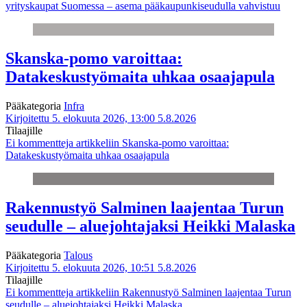
yrityskaupat Suomessa – asema pääkaupunkiseudulla vahvistuu
Skanska-pomo varoittaa:
Datakeskustyömaita uhkaa osaajapula
Pääkategoria
Infra
Kirjoitettu 5. elokuuta 2026, 13:00
5.8.2026
Tilaajille
Ei kommentteja
artikkeliin Skanska-pomo varoittaa:
Datakeskustyömaita uhkaa osaajapula
Rakennustyö Salminen laajentaa Turun
seudulle – aluejohtajaksi Heikki Malaska
Pääkategoria
Talous
Kirjoitettu 5. elokuuta 2026, 10:51
5.8.2026
Tilaajille
Ei kommentteja
artikkeliin Rakennustyö Salminen laajentaa Turun
seudulle – aluejohtajaksi Heikki Malaska