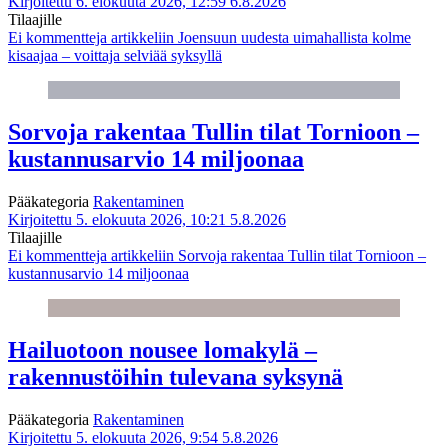
Kirjoitettu 6. elokuuta 2026, 12:59
6.8.2026
Tilaajille
Ei kommentteja
artikkeliin Joensuun uudesta uimahallista kolme
kisaajaa – voittaja selviää syksyllä
Sorvoja rakentaa Tullin tilat Tornioon –
kustannusarvio 14 miljoonaa
Pääkategoria
Rakentaminen
Kirjoitettu 5. elokuuta 2026, 10:21
5.8.2026
Tilaajille
Ei kommentteja
artikkeliin Sorvoja rakentaa Tullin tilat Tornioon –
kustannusarvio 14 miljoonaa
Hailuotoon nousee lomakylä –
rakennustöihin tulevana syksynä
Pääkategoria
Rakentaminen
Kirjoitettu 5. elokuuta 2026, 9:54
5.8.2026