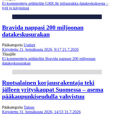
Ei kommentteja
artikkeliin GRK:lle infraurakka datakeskuksesta –
työt jo käynnissä
Bravida nappasi 200 miljoonan
datakeskusurakan
Pääkategoria
Uutiset
Kirjoitettu 21. heinäkuuta 2026, 9:17
21.7.2026
Tilaajille
Ei kommentteja
artikkeliin Bravida nappasi 200 miljoonan
datakeskusurakan
Ruotsalainen korjausrakentaja teki
jälleen yrityskaupat Suomessa – asema
pääkaupunkiseudulla vahvistuu
Pääkategoria
Talous
Kirjoitettu 31. heinäkuuta 2026, 14:53
31.7.2026