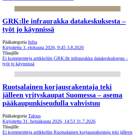
GRK:lle infraurakka datakeskuksesta –
työt jo käynnissä
Pääkategoria
Infra
Kirjoitettu 3. elokuuta 2026, 9:45
3.8.2026
Tilaajille
Ei kommentteja
artikkeliin GRK:lle infraurakka datakeskuksesta –
työt jo käynnissä
Ruotsalainen korjausrakentaja teki
jälleen yrityskaupat Suomessa – asema
pääkaupunkiseudulla vahvistuu
Pääkategoria
Talous
Kirjoitettu 31. heinäkuuta 2026, 14:53
31.7.2026
Tilaajille
Ei kommentteja
artikkeliin Ruotsalainen korjausrakentaja teki jälleen