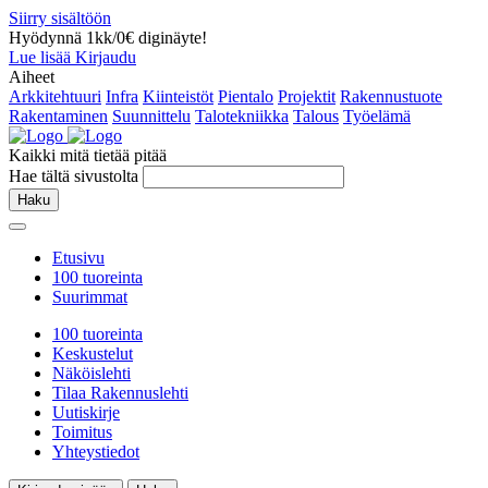
Siirry sisältöön
Hyödynnä 1kk/0€ diginäyte!
Lue lisää
Kirjaudu
Aiheet
Arkkitehtuuri
Infra
Kiinteistöt
Pientalo
Projektit
Rakennustuote
Rakentaminen
Suunnittelu
Talotekniikka
Talous
Työelämä
Kaikki mitä tietää pitää
Hae tältä sivustolta
Haku
Etusivu
100 tuoreinta
Suurimmat
100 tuoreinta
Keskustelut
Näköislehti
Tilaa Rakennuslehti
Uutiskirje
Toimitus
Yhteystiedot