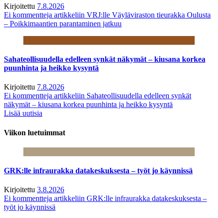
Kirjoitettu
7.8.2026
Ei kommentteja
artikkeliin VRJ:lle Väyläviraston tieurakka Oulusta
– Poikkimaantien parantaminen jatkuu
Sahateollisuudella edelleen synkät näkymät – kiusana korkea
puunhinta ja heikko kysyntä
Kirjoitettu
7.8.2026
Ei kommentteja
artikkeliin Sahateollisuudella edelleen synkät
näkymät – kiusana korkea puunhinta ja heikko kysyntä
Lisää uutisia
Viikon luetuimmat
GRK:lle infraurakka datakeskuksesta – työt jo käynnissä
Kirjoitettu
3.8.2026
Ei kommentteja
artikkeliin GRK:lle infraurakka datakeskuksesta –
työt jo käynnissä