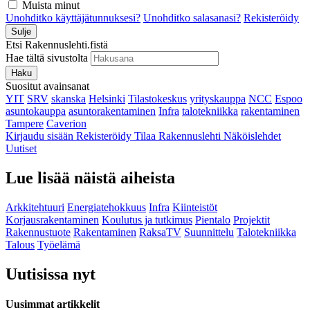
Muista minut
Unohditko käyttäjätunnuksesi?
Unohditko salasanasi?
Rekisteröidy
Sulje
Etsi Rakennuslehti.fistä
Hae tältä sivustolta
Haku
Suositut avainsanat
YIT
SRV
skanska
Helsinki
Tilastokeskus
yrityskauppa
NCC
Espoo
asuntokauppa
asuntorakentaminen
Infra
talotekniikka
rakentaminen
Tampere
Caverion
Kirjaudu sisään
Rekisteröidy
Tilaa Rakennuslehti
Näköislehdet
Uutiset
Lue lisää näistä aiheista
Arkkitehtuuri
Energiatehokkuus
Infra
Kiinteistöt
Korjausrakentaminen
Koulutus ja tutkimus
Pientalo
Projektit
Rakennustuote
Rakentaminen
RaksaTV
Suunnittelu
Talotekniikka
Talous
Työelämä
Uutisissa nyt
Uusimmat artikkelit