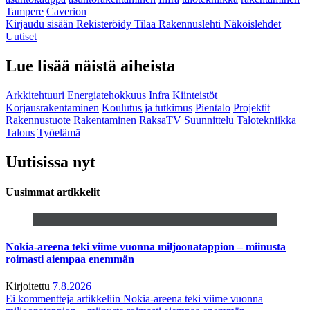
Tampere
Caverion
Kirjaudu sisään
Rekisteröidy
Tilaa Rakennuslehti
Näköislehdet
Uutiset
Lue lisää näistä aiheista
Arkkitehtuuri
Energiatehokkuus
Infra
Kiinteistöt
Korjausrakentaminen
Koulutus ja tutkimus
Pientalo
Projektit
Rakennustuote
Rakentaminen
RaksaTV
Suunnittelu
Talotekniikka
Talous
Työelämä
Uutisissa nyt
Uusimmat artikkelit
Nokia-areena teki viime vuonna miljoonatappion – miinusta
roimasti aiempaa enemmän
Kirjoitettu
7.8.2026
Ei kommentteja
artikkeliin Nokia-areena teki viime vuonna