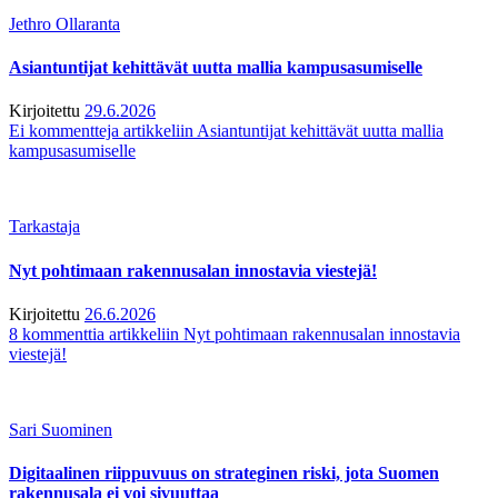
Jethro Ollaranta
Asiantuntijat kehittävät uutta mallia kampusasumiselle
Kirjoitettu
29.6.2026
Ei kommentteja
artikkeliin Asiantuntijat kehittävät uutta mallia
kampusasumiselle
Tarkastaja
Nyt pohtimaan rakennusalan innostavia viestejä!
Kirjoitettu
26.6.2026
8 kommenttia
artikkeliin Nyt pohtimaan rakennusalan innostavia
viestejä!
Sari Suominen
Digitaalinen riippuvuus on strateginen riski, jota Suomen
rakennusala ei voi sivuuttaa