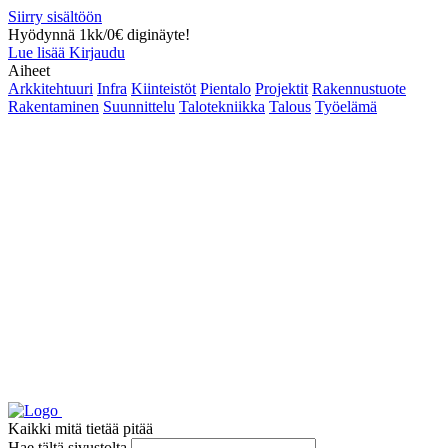
Siirry sisältöön
Hyödynnä 1kk/0€ diginäyte!
Lue lisää
Kirjaudu
Aiheet
Arkkitehtuuri
Infra
Kiinteistöt
Pientalo
Projektit
Rakennustuote
Rakentaminen
Suunnittelu
Talotekniikka
Talous
Työelämä
Kaikki mitä tietää pitää
Hae tältä sivustolta