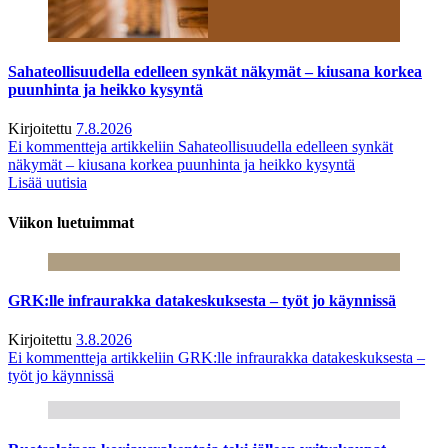
Sahateollisuudella edelleen synkät näkymät – kiusana korkea
puunhinta ja heikko kysyntä
Kirjoitettu
7.8.2026
Ei kommentteja
artikkeliin Sahateollisuudella edelleen synkät
näkymät – kiusana korkea puunhinta ja heikko kysyntä
Lisää uutisia
Viikon luetuimmat
GRK:lle infraurakka datakeskuksesta – työt jo käynnissä
Kirjoitettu
3.8.2026
Ei kommentteja
artikkeliin GRK:lle infraurakka datakeskuksesta –
työt jo käynnissä