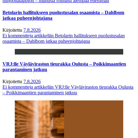
miljoonatappion – miinusta roimasti aiempaa enemmän
Betolarin hallitukseen puolustusalan osaamista – Dahlbom
jatkaa puheenjohtajana
Kirjoitettu
7.8.2026
Ei kommentteja
artikkeliin Betolarin hallitukseen puolustusalan
osaamista – Dahlbom jatkaa puheenjohtajana
VRJ:lle Väyläviraston tieurakka Oulusta – Poikkimaantien
parantaminen jatkuu
Kirjoitettu
7.8.2026
Ei kommentteja
artikkeliin VRJ:lle Väyläviraston tieurakka Oulusta
– Poikkimaantien parantaminen jatkuu