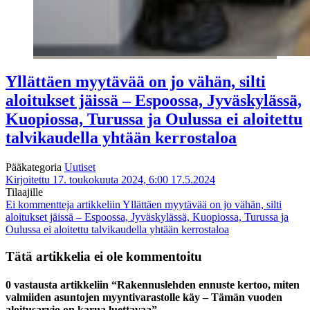
Yllättäen myytävää on jo vähän, silti
aloitukset jäissä – Espoossa, Jyväskylässä,
Kuopiossa, Turussa ja Oulussa ei aloitettu
talvikaudella yhtään kerrostaloa
Pääkategoria
Uutiset
Kirjoitettu 17. toukokuuta 2024, 6:00
17.5.2024
Tilaajille
Ei kommentteja
artikkeliin Yllättäen myytävää on jo vähän, silti
aloitukset jäissä – Espoossa, Jyväskylässä, Kuopiossa, Turussa ja
Oulussa ei aloitettu talvikaudella yhtään kerrostaloa
Tätä artikkelia ei ole kommentoitu
0 vastausta artikkeliin “Rakennuslehden ennuste kertoo, miten
valmiiden asuntojen myyntivarastolle käy – Tämän vuoden
aloitusarvio on karua luettavaa”