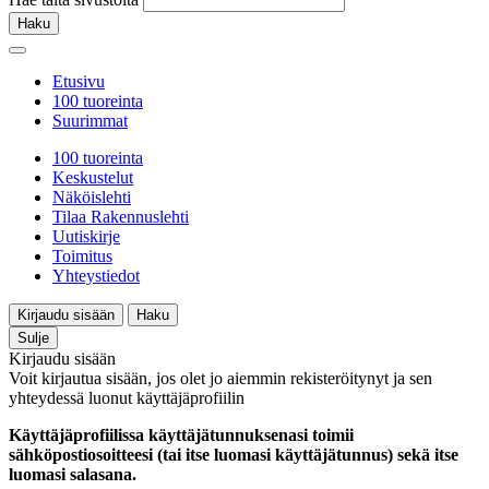
Haku
Etusivu
100 tuoreinta
Suurimmat
100 tuoreinta
Keskustelut
Näköislehti
Tilaa Rakennuslehti
Uutiskirje
Toimitus
Yhteystiedot
Kirjaudu sisään
Haku
Sulje
Kirjaudu sisään
Voit kirjautua sisään, jos olet jo aiemmin rekisteröitynyt ja sen
yhteydessä luonut käyttäjäprofiilin
Käyttäjäprofiilissa käyttäjätunnuksenasi toimii
sähköpostiosoitteesi (tai itse luomasi käyttäjätunnus) sekä itse
luomasi salasana.