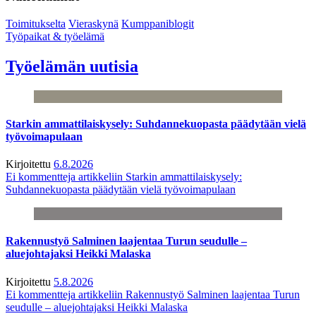
Toimitukselta
Vieraskynä
Kumppaniblogit
Työpaikat & työelämä
Työelämän uutisia
Starkin ammattilaiskysely: Suhdannekuopasta päädytään vielä
työvoimapulaan
Kirjoitettu
6.8.2026
Ei kommentteja
artikkeliin Starkin ammattilaiskysely:
Suhdannekuopasta päädytään vielä työvoimapulaan
Rakennustyö Salminen laajentaa Turun seudulle –
aluejohtajaksi Heikki Malaska
Kirjoitettu
5.8.2026
Ei kommentteja
artikkeliin Rakennustyö Salminen laajentaa Turun
seudulle – aluejohtajaksi Heikki Malaska