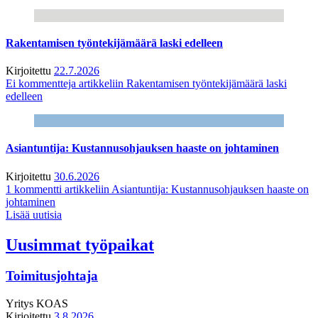
Rakentamisen työntekijämäärä laski edelleen
Kirjoitettu
22.7.2026
Ei kommentteja
artikkeliin Rakentamisen työntekijämäärä laski
edelleen
Asiantuntija: Kustannusohjauksen haaste on johtaminen
Kirjoitettu
30.6.2026
1 kommentti
artikkeliin Asiantuntija: Kustannusohjauksen haaste on
johtaminen
Lisää uutisia
Uusimmat työpaikat
Toimitusjohtaja
Yritys
KOAS
Kirjoitettu
3.8.2026