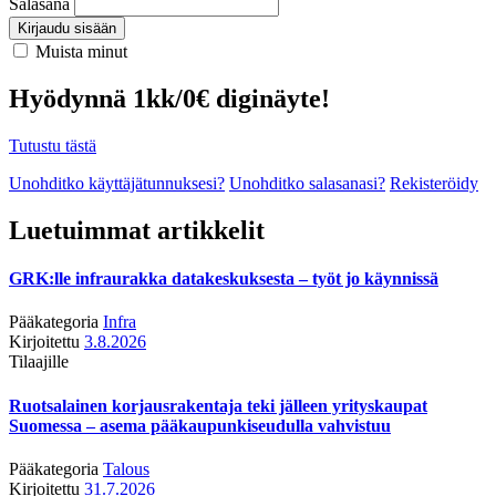
Salasana
Kirjaudu sisään
Muista minut
Hyödynnä 1kk/0€ diginäyte!
Tutustu tästä
Unohditko käyttäjätunnuksesi?
Unohditko salasanasi?
Rekisteröidy
Luetuimmat artikkelit
GRK:lle infraurakka datakeskuksesta – työt jo käynnissä
Pääkategoria
Infra
Kirjoitettu
3.8.2026
Tilaajille
Ruotsalainen korjausrakentaja teki jälleen yrityskaupat
Suomessa – asema pääkaupunkiseudulla vahvistuu
Pääkategoria
Talous
Kirjoitettu
31.7.2026