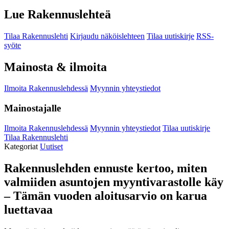
Lue Rakennuslehteä
Tilaa Rakennuslehti
Kirjaudu näköislehteen
Tilaa uutiskirje
RSS-
syöte
Mainosta & ilmoita
Ilmoita Rakennuslehdessä
Myynnin yhteystiedot
Mainostajalle
Ilmoita Rakennuslehdessä
Myynnin yhteystiedot
Tilaa uutiskirje
Tilaa Rakennuslehti
Kategoriat
Uutiset
Rakennuslehden ennuste kertoo, miten
valmiiden asuntojen myyntivarastolle käy
– Tämän vuoden aloitusarvio on karua
luettavaa