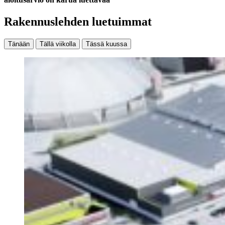
Rakennuslehden luetuimmat
Tänään
Tällä viikolla
Tässä kuussa