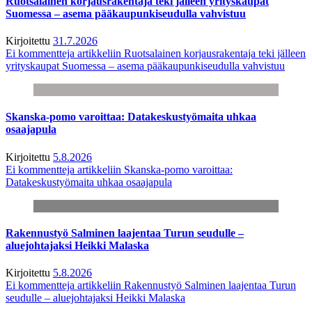
Ruotsalainen korjausrakentaja teki jälleen yrityskaupat
Suomessa – asema pääkaupunkiseudulla vahvistuu
Kirjoitettu
31.7.2026
Ei kommentteja
artikkeliin Ruotsalainen korjausrakentaja teki jälleen
yrityskaupat Suomessa – asema pääkaupunkiseudulla vahvistuu
Skanska-pomo varoittaa: Datakeskustyömaita uhkaa
osaajapula
Kirjoitettu
5.8.2026
Ei kommentteja
artikkeliin Skanska-pomo varoittaa:
Datakeskustyömaita uhkaa osaajapula
Rakennustyö Salminen laajentaa Turun seudulle –
aluejohtajaksi Heikki Malaska
Kirjoitettu
5.8.2026
Ei kommentteja
artikkeliin Rakennustyö Salminen laajentaa Turun
seudulle – aluejohtajaksi Heikki Malaska