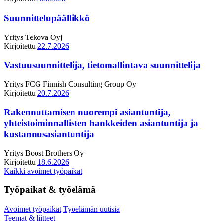
Suunnittelupäällikkö
Yritys
Tekova Oyj
Kirjoitettu
22.7.2026
Vastuusuunnittelija, tietomallintava suunnittelija
Yritys
FCG Finnish Consulting Group Oy
Kirjoitettu
20.7.2026
Rakennuttamisen nuorempi asiantuntija,
yhteistoiminnallisten hankkeiden asiantuntija ja
kustannusasiantuntija
Yritys
Boost Brothers Oy
Kirjoitettu
18.6.2026
Kaikki avoimet työpaikat
Työpaikat & työelämä
Avoimet työpaikat
Työelämän uutisia
Teemat & liitteet