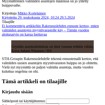
Myymättömien valmiiden asuntojen määrässä on jo ylitetty
huippuvaihe.
Kirjoittaja
Mikko Kortelainen
Kirjoitettu 29. toukokuuta 2024, 10:24
29.5.2024
Tilaajille
Ei kommentteja
artikkeliin Rakennuslehden ennuste kertoo, miten
valmiiden asuntojen myyntivarastolle käy – Tämän vuoden
aloitusarvio on karua luettavaa
Gryndin asuntoaloituksia on tänä vuonna erittäin vähän.
Kuva Juhani Niiranen / HS
STH-Groupin Rakennuslehdelle tekemä ennustemalli kertoo, että
valmiiden uusien asuntojen myyntivaraston huippu on jo ohitettu.
Vielä nyt myymättä on paljon valmiita asuntoja, mutta vuoden
kuluttua ongelma on ohi.
Tämä artikkeli on tilaajille
Kirjaudu sisään
Sähköposti tai käyttäjätunnus