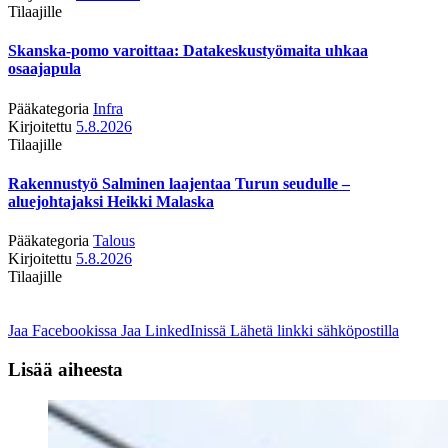
Tilaajille
Skanska-pomo varoittaa: Datakeskustyömaita uhkaa
osaajapula
Pääkategoria
Infra
Kirjoitettu
5.8.2026
Tilaajille
Rakennustyö Salminen laajentaa Turun seudulle –
aluejohtajaksi Heikki Malaska
Pääkategoria
Talous
Kirjoitettu
5.8.2026
Tilaajille
Jaa Facebookissa
Jaa LinkedInissä
Lähetä linkki sähköpostilla
Lisää aiheesta