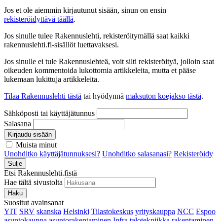
Jos et ole aiemmin kirjautunut sisään, sinun on ensin
rekisteröidyttävä täällä
.
Jos sinulle tulee Rakennuslehti, rekisteröitymällä saat kaikki
rakennuslehti.fi-sisällöt luettavaksesi.
Jos sinulle ei tule Rakennuslehteä, voit silti rekisteröityä, jolloin saat
oikeuden kommentoida lukottomia artikkeleita, mutta et pääse
lukemaan lukittuja artikkeleita.
Tilaa Rakennuslehti tästä
tai hyödynnä
maksuton koejakso tästä
.
Sähköposti tai käyttäjätunnus
Salasana
Kirjaudu sisään
Muista minut
Unohditko käyttäjätunnuksesi?
Unohditko salasanasi?
Rekisteröidy
Sulje
Etsi Rakennuslehti.fistä
Hae tältä sivustolta
Haku
Suositut avainsanat
YIT
SRV
skanska
Helsinki
Tilastokeskus
yrityskauppa
NCC
Espoo
asuntokauppa
asuntorakentaminen
Infra
talotekniikka
rakentaminen