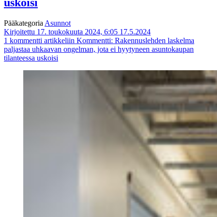
uskoisi
Pääkategoria
Asunnot
Kirjoitettu 17. toukokuuta 2024, 6:05
17.5.2024
1 kommentti
artikkeliin Kommentti: Rakennuslehden laskelma
paljastaa uhkaavan ongelman, jota ei hyytyneen asuntokaupan
tilanteessa uskoisi