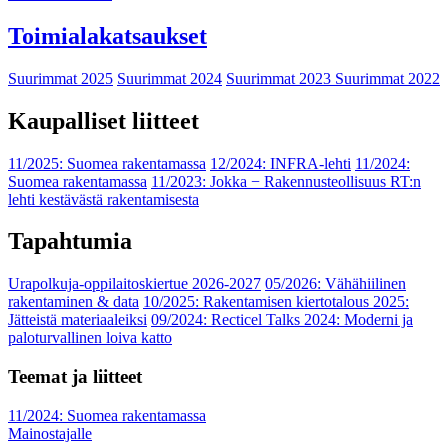
Toimialakatsaukset
Suurimmat 2025
Suurimmat 2024
Suurimmat 2023
Suurimmat 2022
Kaupalliset liitteet
11/2025: Suomea rakentamassa
12/2024: INFRA-lehti
11/2024:
Suomea rakentamassa
11/2023: Jokka − Rakennusteollisuus RT:n
lehti kestävästä rakentamisesta
Tapahtumia
Urapolkuja-oppilaitoskiertue 2026-2027
05/2026: Vähähiilinen
rakentaminen & data
10/2025: Rakentamisen kiertotalous 2025:
Jätteistä materiaaleiksi
09/2024: Recticel Talks 2024: Moderni ja
paloturvallinen loiva katto
Teemat ja liitteet
11/2024: Suomea rakentamassa
Mainostajalle