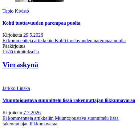
Tapio Kivistö
Kohti tuottavuuden parempaa puolta
Kirjoitettu
29.5.2026
Ei kommentteja
artikkeliin Kohti tuottavuuden parempaa puolta
Pääkirjoitus
Lisää toimitukselta
Vieraskynä
Jarkko Liuska
Muuntojoustava suunnittelu lisää rakennuttajan liikkumavaraa
Kirjoitettu
7.7.2026
Ei kommentteja
artikkeliin Muuntojoustava suunnittelu lisää
rakennuttajan liikkumavaraa