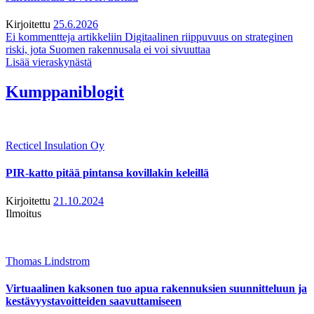
Kirjoitettu
25.6.2026
Ei kommentteja
artikkeliin Digitaalinen riippuvuus on strateginen
riski, jota Suomen rakennusala ei voi sivuuttaa
Lisää vieraskynästä
Kumppaniblogit
Recticel Insulation Oy
PIR-katto pitää pintansa kovillakin keleillä
Kirjoitettu
21.10.2024
Ilmoitus
Thomas Lindstrom
Virtuaalinen kaksonen tuo apua rakennuksien suunnitteluun ja
kestävyystavoitteiden saavuttamiseen