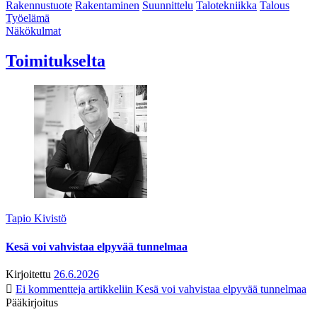
Rakennustuote
Rakentaminen
Suunnittelu
Talotekniikka
Talous
Työelämä
Näkökulmat
Toimitukselta
Tapio Kivistö
Kesä voi vahvistaa elpyvää tunnelmaa
Kirjoitettu
26.6.2026
Ei kommentteja
artikkeliin Kesä voi vahvistaa elpyvää tunnelmaa
Pääkirjoitus