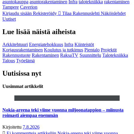
asuntokauppa
asuntorakentaminen
Infra
talotekniikka
rakentaminen
Tampere
Caverion
Kirjaudu sisään
Rekisteröidy
Tilaa Rakennuslehti
Näköislehdet
Uutiset
Lue lisää näistä aiheista
Arkkitehtuuri
Energiatehokkuus
Infra
Kiinteistöt
Korjausrakentaminen
Koulutus ja tutkimus
Pientalo
Projektit
Rakennustuote
Rakentaminen
RaksaTV
Suunnittelu
Talotekniikka
Talous
Työelämä
Uutisissa nyt
Uusimmat artikkelit
Nokia-areena teki viime vuonna miljoonatappion – miinusta
roimasti aiempaa enemmän
Kirjoitettu
7.8.2026
Ei kommentteja
artikkeliin Nokia-areena teki viime vuonna