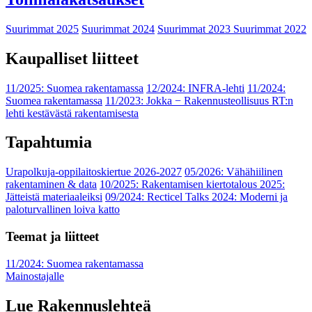
Suurimmat 2025
Suurimmat 2024
Suurimmat 2023
Suurimmat 2022
Kaupalliset liitteet
11/2025: Suomea rakentamassa
12/2024: INFRA-lehti
11/2024:
Suomea rakentamassa
11/2023: Jokka − Rakennusteollisuus RT:n
lehti kestävästä rakentamisesta
Tapahtumia
Urapolkuja-oppilaitoskiertue 2026-2027
05/2026: Vähähiilinen
rakentaminen & data
10/2025: Rakentamisen kiertotalous 2025:
Jätteistä materiaaleiksi
09/2024: Recticel Talks 2024: Moderni ja
paloturvallinen loiva katto
Teemat ja liitteet
11/2024: Suomea rakentamassa
Mainostajalle
Lue Rakennuslehteä