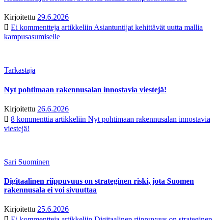
Kirjoitettu
29.6.2026
Ei kommentteja
artikkeliin Asiantuntijat kehittävät uutta mallia
kampusasumiselle
Tarkastaja
Nyt pohtimaan rakennusalan innostavia viestejä!
Kirjoitettu
26.6.2026
8 kommenttia
artikkeliin Nyt pohtimaan rakennusalan innostavia
viestejä!
Sari Suominen
Digitaalinen riippuvuus on strateginen riski, jota Suomen
rakennusala ei voi sivuuttaa
Kirjoitettu
25.6.2026
Ei kommentteja
artikkeliin Digitaalinen riippuvuus on strateginen