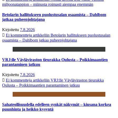
miljoonatappion – miinusta roimasti aiempaa enemmän
Betolarin hallitukseen puolustusalan osaamista – Dahlbom
jatkaa puheenjohtajana
Kirjoitettu
7.8.2026
Ei kommentteja
artikkeliin Betolarin hallitukseen puolustusalan
osaamista – Dahlbom jatkaa puheenjohtajana
VRJ:lle Väyläviraston tieurakka Oulusta – Poikkimaantien
parantaminen jatkuu
Kirjoitettu
7.8.2026
Ei kommentteja
artikkeliin VRJ:lle Väyläviraston tieurakka
Oulusta – Poikkimaantien parantaminen jatkuu
Sahateollisuudella edelleen synkät näkymät – kiusana korkea
puunhinta ja heikko kysyntä