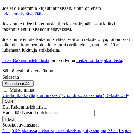
Jos et ole aiemmin kirjautunut sisään, sinun on ensin
rekisteröidyttävä täällä
.
Jos sinulle tulee Rakennuslehti, rekisteröitymällä saat kaikki
rakennuslehti.fi-sisällöt luettavaksesi.
Jos sinulle ei tule Rakennuslehteä, voit silti rekisteröityä, jolloin saat
oikeuden kommentoida lukottomia artikkeleita, mutta et pääse
lukemaan lukittuja artikkeleita.
Tilaa Rakennuslehti tästä
tai hyödynnä
maksuton koejakso tästä
.
Sähköposti tai käyttäjätunnus
Salasana
Kirjaudu sisään
Muista minut
Unohditko käyttäjätunnuksesi?
Unohditko salasanasi?
Rekisteröidy
Sulje
Etsi Rakennuslehti.fistä
Hae tältä sivustolta
Haku
Suositut avainsanat
YIT
SRV
skanska
Helsinki
Tilastokeskus
yrityskauppa
NCC
Espoo