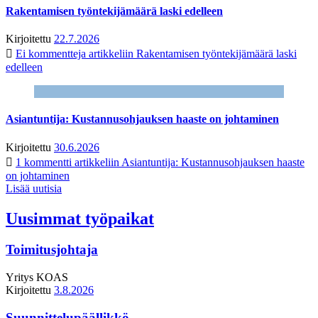
Rakentamisen työntekijämäärä laski edelleen
Kirjoitettu
22.7.2026
Ei kommentteja
artikkeliin Rakentamisen työntekijämäärä laski
edelleen
Asiantuntija: Kustannusohjauksen haaste on johtaminen
Kirjoitettu
30.6.2026
1 kommentti
artikkeliin Asiantuntija: Kustannusohjauksen haaste
on johtaminen
Lisää uutisia
Uusimmat työpaikat
Toimitusjohtaja
Yritys
KOAS
Kirjoitettu
3.8.2026
Suunnittelupäällikkö