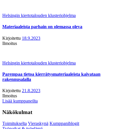
Helsingin kiertotalouden klusteriohjelma
Materiaaleista parhain on olemassa oleva
Kirjoitettu
18.9.2023
Ilmoitus
Helsingin kiertotalouden klusteriohjelma
Parempaa tietoa kierrätysmateriaaleista kaivataan
rakennusalalla
Kirjoitettu
21.8.2023
Ilmoitus
Lisää kumppaneilta
Näkökulmat
Toimitukselta
Vieraskynä
Kumppaniblogit
Työpaikat & työelämä