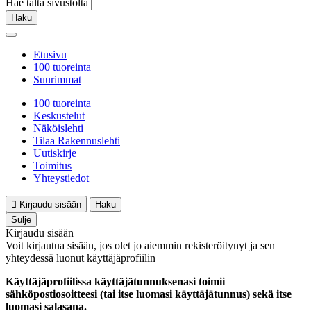
Hae tältä sivustolta
Haku
Etusivu
100 tuoreinta
Suurimmat
100 tuoreinta
Keskustelut
Näköislehti
Tilaa Rakennuslehti
Uutiskirje
Toimitus
Yhteystiedot
Kirjaudu sisään
Haku
Sulje
Kirjaudu sisään
Voit kirjautua sisään, jos olet jo aiemmin rekisteröitynyt ja sen
yhteydessä luonut käyttäjäprofiilin
Käyttäjäprofiilissa käyttäjätunnuksenasi toimii
sähköpostiosoitteesi (tai itse luomasi käyttäjätunnus) sekä itse
luomasi salasana.