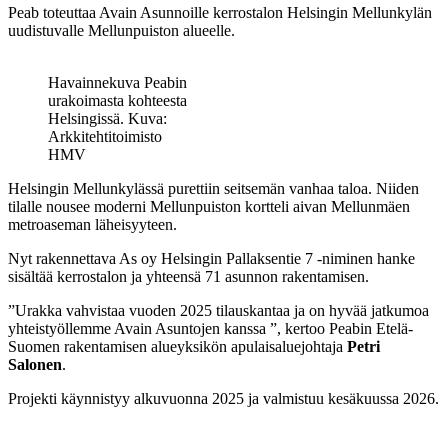
Peab toteuttaa Avain Asunnoille kerrostalon Helsingin Mellunkylän
uudistuvalle Mellunpuiston alueelle.
Havainnekuva Peabin
urakoimasta kohteesta
Helsingissä. Kuva:
Arkkitehtitoimisto
HMV
Helsingin Mellunkylässä purettiin seitsemän vanhaa taloa. Niiden
tilalle nousee moderni Mellunpuiston kortteli aivan Mellunmäen
metroaseman läheisyyteen.
Nyt rakennettava As oy Helsingin Pallaksentie 7 -niminen hanke
sisältää kerrostalon ja yhteensä 71 asunnon rakentamisen.
”Urakka vahvistaa vuoden 2025 tilauskantaa ja on hyvää jatkumoa
yhteistyöllemme Avain Asuntojen kanssa ”, kertoo Peabin Etelä-
Suomen rakentamisen alueyksikön apulaisaluejohtaja
Petri
Salonen
.
Projekti käynnistyy alkuvuonna 2025 ja valmistuu kesäkuussa 2026.