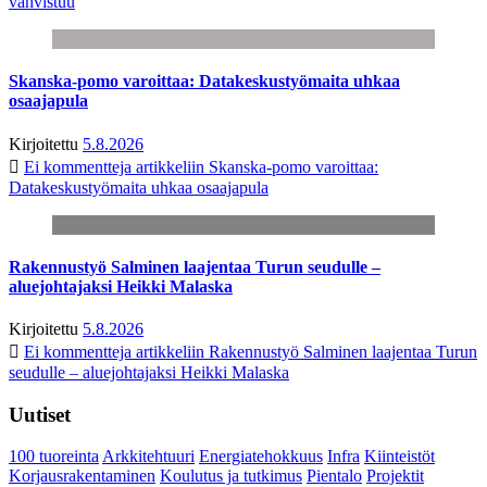
vahvistuu
Skanska-pomo varoittaa: Datakeskustyömaita uhkaa
osaajapula
Kirjoitettu
5.8.2026
Ei kommentteja
artikkeliin Skanska-pomo varoittaa:
Datakeskustyömaita uhkaa osaajapula
Rakennustyö Salminen laajentaa Turun seudulle –
aluejohtajaksi Heikki Malaska
Kirjoitettu
5.8.2026
Ei kommentteja
artikkeliin Rakennustyö Salminen laajentaa Turun
seudulle – aluejohtajaksi Heikki Malaska
Uutiset
100 tuoreinta
Arkkitehtuuri
Energiatehokkuus
Infra
Kiinteistöt
Korjausrakentaminen
Koulutus ja tutkimus
Pientalo
Projektit