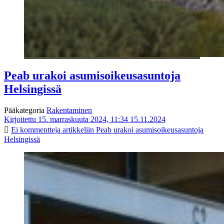
Peab urakoi asumisoikeusasuntoja
Helsingissä
Pääkategoria
Rakentaminen
Kirjoitettu 15. marraskuuta 2024, 11:34
15.11.2024
Ei kommentteja
artikkeliin Peab urakoi asumisoikeusasuntoja
Helsingissä