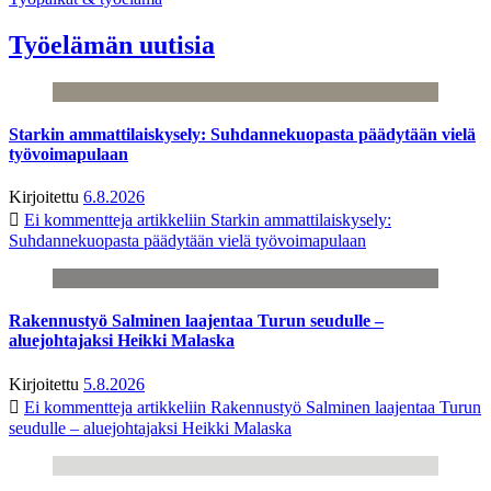
Työelämän uutisia
Starkin ammattilaiskysely: Suhdannekuopasta päädytään vielä
työvoimapulaan
Kirjoitettu
6.8.2026
Ei kommentteja
artikkeliin Starkin ammattilaiskysely:
Suhdannekuopasta päädytään vielä työvoimapulaan
Rakennustyö Salminen laajentaa Turun seudulle –
aluejohtajaksi Heikki Malaska
Kirjoitettu
5.8.2026
Ei kommentteja
artikkeliin Rakennustyö Salminen laajentaa Turun
seudulle – aluejohtajaksi Heikki Malaska