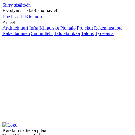
Siirry sisältöön
Hyödynnä 1kk/0€ diginäyte!
Lue lisää
Kirjaudu
Aiheet
Arkkitehtuuri
Infra
Kiinteistöt
Pientalo
Projektit
Rakennustuote
Rakentaminen
Suunnittelu
Talotekniikka
Talous
Työelämä
Kaikki mitä tietää pitää