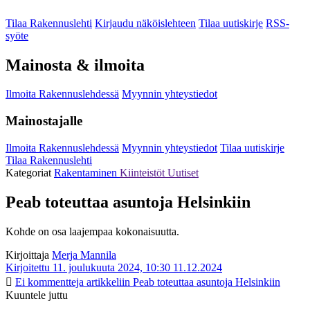
Tilaa Rakennuslehti
Kirjaudu näköislehteen
Tilaa uutiskirje
RSS-
syöte
Mainosta & ilmoita
Ilmoita Rakennuslehdessä
Myynnin yhteystiedot
Mainostajalle
Ilmoita Rakennuslehdessä
Myynnin yhteystiedot
Tilaa uutiskirje
Tilaa Rakennuslehti
Kategoriat
Rakentaminen
Kiinteistöt
Uutiset
Peab toteuttaa asuntoja Helsinkiin
Kohde on osa laajempaa kokonaisuutta.
Kirjoittaja
Merja Mannila
Kirjoitettu 11. joulukuuta 2024, 10:30
11.12.2024
Ei kommentteja
artikkeliin Peab toteuttaa asuntoja Helsinkiin
Kuuntele juttu