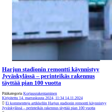
Harjun stadionin remontti käynnistyy
Jyväskylässä – perinteikäs rakennus
täyttää pian 100 vuotta
Pääkategoria
Korjausrakentaminen
Kirjoitettu 14. marraskuuta 2024, 11:34
14.11.2024
Ei kommentteja
artikkeliin Harjun stadionin remontti käynnistyy
Jyväskylässä – perinteikäs rakennus täyttää pian 100 vuotta