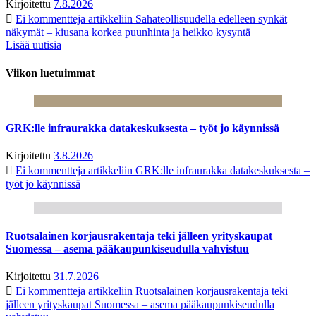
Kirjoitettu
7.8.2026
Ei kommentteja
artikkeliin Sahateollisuudella edelleen synkät
näkymät – kiusana korkea puunhinta ja heikko kysyntä
Lisää uutisia
Viikon luetuimmat
GRK:lle infraurakka datakeskuksesta – työt jo käynnissä
Kirjoitettu
3.8.2026
Ei kommentteja
artikkeliin GRK:lle infraurakka datakeskuksesta –
työt jo käynnissä
Ruotsalainen korjausrakentaja teki jälleen yrityskaupat
Suomessa – asema pääkaupunkiseudulla vahvistuu
Kirjoitettu
31.7.2026
Ei kommentteja
artikkeliin Ruotsalainen korjausrakentaja teki
jälleen yrityskaupat Suomessa – asema pääkaupunkiseudulla