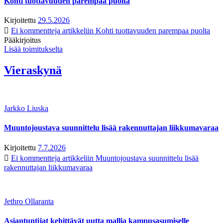
Kohti tuottavuuden parempaa puolta
Kirjoitettu
29.5.2026
Ei kommentteja
artikkeliin Kohti tuottavuuden parempaa puolta
Pääkirjoitus
Lisää toimitukselta
Vieraskynä
Jarkko Liuska
Muuntojoustava suunnittelu lisää rakennuttajan liikkumavaraa
Kirjoitettu
7.7.2026
Ei kommentteja
artikkeliin Muuntojoustava suunnittelu lisää
rakennuttajan liikkumavaraa
Jethro Ollaranta
Asiantuntijat kehittävät uutta mallia kampusasumiselle