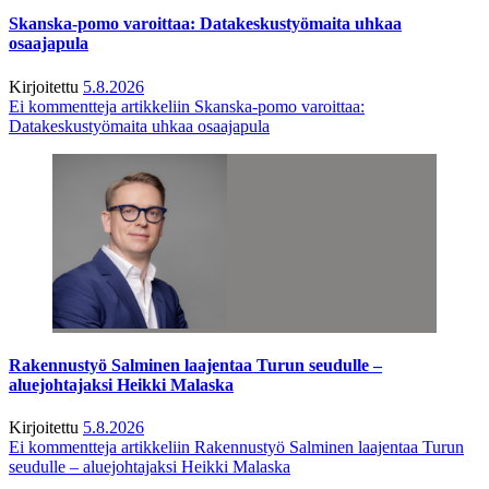
Skanska-pomo varoittaa: Datakeskustyömaita uhkaa
osaajapula
Kirjoitettu
5.8.2026
Ei kommentteja
artikkeliin Skanska-pomo varoittaa:
Datakeskustyömaita uhkaa osaajapula
Rakennustyö Salminen laajentaa Turun seudulle –
aluejohtajaksi Heikki Malaska
Kirjoitettu
5.8.2026
Ei kommentteja
artikkeliin Rakennustyö Salminen laajentaa Turun
seudulle – aluejohtajaksi Heikki Malaska