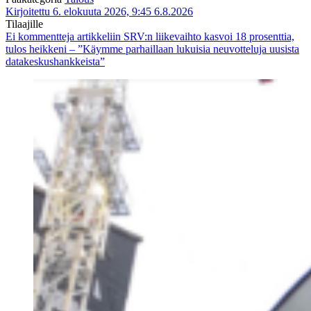
Kirjoitettu 6. elokuuta 2026, 9:45
6.8.2026
Tilaajille
Ei kommentteja
artikkeliin SRV:n liikevaihto kasvoi 18 prosenttia,
tulos heikkeni – ”Käymme parhaillaan lukuisia neuvotteluja uusista
datakeskushankkeista”