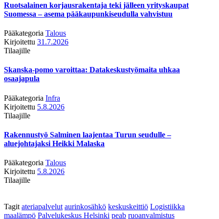
Ruotsalainen korjausrakentaja teki jälleen yrityskaupat
Suomessa – asema pääkaupunkiseudulla vahvistuu
Pääkategoria
Talous
Kirjoitettu
31.7.2026
Tilaajille
Skanska-pomo varoittaa: Datakeskustyömaita uhkaa
osaajapula
Pääkategoria
Infra
Kirjoitettu
5.8.2026
Tilaajille
Rakennustyö Salminen laajentaa Turun seudulle –
aluejohtajaksi Heikki Malaska
Pääkategoria
Talous
Kirjoitettu
5.8.2026
Tilaajille
Tagit
ateriapalvelut
aurinkosähkö
keskuskeittiö
Logistiikka
maalämpö
Palvelukeskus Helsinki
peab
ruoanvalmistus