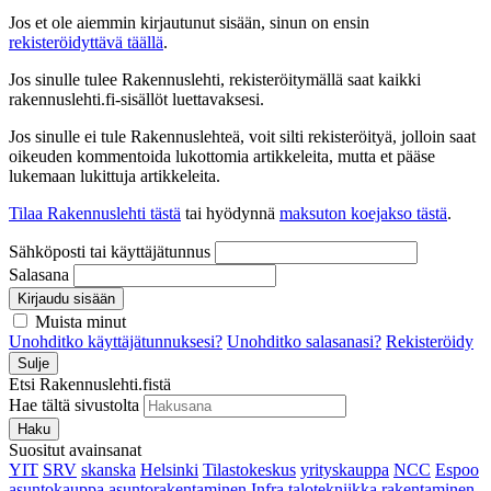
Jos et ole aiemmin kirjautunut sisään, sinun on ensin
rekisteröidyttävä täällä
.
Jos sinulle tulee Rakennuslehti, rekisteröitymällä saat kaikki
rakennuslehti.fi-sisällöt luettavaksesi.
Jos sinulle ei tule Rakennuslehteä, voit silti rekisteröityä, jolloin saat
oikeuden kommentoida lukottomia artikkeleita, mutta et pääse
lukemaan lukittuja artikkeleita.
Tilaa Rakennuslehti tästä
tai hyödynnä
maksuton koejakso tästä
.
Sähköposti tai käyttäjätunnus
Salasana
Kirjaudu sisään
Muista minut
Unohditko käyttäjätunnuksesi?
Unohditko salasanasi?
Rekisteröidy
Sulje
Etsi Rakennuslehti.fistä
Hae tältä sivustolta
Haku
Suositut avainsanat
YIT
SRV
skanska
Helsinki
Tilastokeskus
yrityskauppa
NCC
Espoo
asuntokauppa
asuntorakentaminen
Infra
talotekniikka
rakentaminen