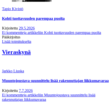
Tapio Kivistö
Kohti tuottavuuden parempaa puolta
Kirjoitettu
29.5.2026
Ei kommentteja
artikkeliin Kohti tuottavuuden parempaa puolta
Pääkirjoitus
Lisää toimitukselta
Vieraskynä
Jarkko Liuska
Muuntojoustava suunnittelu lisää rakennuttajan liikkumavaraa
Kirjoitettu
7.7.2026
Ei kommentteja
artikkeliin Muuntojoustava suunnittelu lisää
rakennuttajan liikkumavaraa