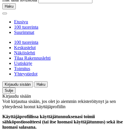
Haku
Etusivu
100 tuoreinta
Suurimmat
100 tuoreinta
Keskustelut
Näköislehti
Tilaa Rakennuslehti
Uutiskirje
Toimitus
Yhteystiedot
Kirjaudu sisään
Haku
Sulje
Kirjaudu sisään
Voit kirjautua sisään, jos olet jo aiemmin rekisteröitynyt ja sen
yhteydessä luonut käyttäjäprofiilin
Käyttäjäprofiilissa käyttäjätunnuksenasi toimii
sähköpostiosoitteesi (tai itse luomasi käyttäjätunnus) sekä itse
luomasi salasana.