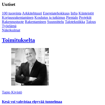
Uutiset
100 tuoreinta
Arkkitehtuuri
Energiatehokkuus
Infra
Kiinteistöt
Korjausrakentaminen
Koulutus ja tutkimus
Pientalo
Projektit
Rakennustuote
Rakentaminen
Suunnittelu
Talotekniikka
Talous
Työelämä
Näkökulmat
Toimitukselta
Tapio Kivistö
Kesä voi vahvistaa elpyvää tunnelmaa