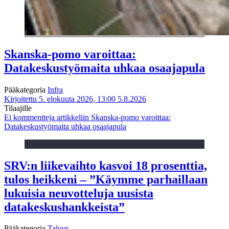
Skanska-pomo varoittaa:
Datakeskustyömaita uhkaa osaajapula
Pääkategoria
Infra
Kirjoitettu 5. elokuuta 2026, 13:00
5.8.2026
Tilaajille
Ei kommentteja
artikkeliin Skanska-pomo varoittaa:
Datakeskustyömaita uhkaa osaajapula
SRV:n liikevaihto kasvoi 18 prosenttia,
tulos heikkeni – ”Käymme parhaillaan
lukuisia neuvotteluja uusista
datakeskushankkeista”
Pääkategoria
Talous