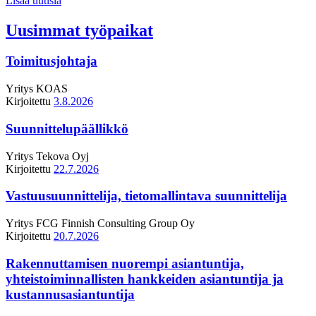
Lisää uutisia
Uusimmat työpaikat
Toimitusjohtaja
Yritys
KOAS
Kirjoitettu
3.8.2026
Suunnittelupäällikkö
Yritys
Tekova Oyj
Kirjoitettu
22.7.2026
Vastuusuunnittelija, tietomallintava suunnittelija
Yritys
FCG Finnish Consulting Group Oy
Kirjoitettu
20.7.2026
Rakennuttamisen nuorempi asiantuntija,
yhteistoiminnallisten hankkeiden asiantuntija ja
kustannusasiantuntija