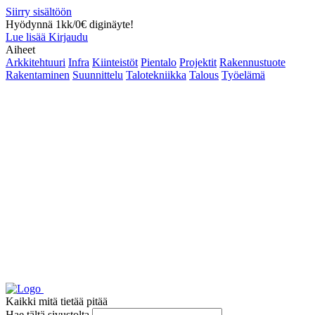
Siirry sisältöön
Hyödynnä 1kk/0€ diginäyte!
Lue lisää
Kirjaudu
Aiheet
Arkkitehtuuri
Infra
Kiinteistöt
Pientalo
Projektit
Rakennustuote
Rakentaminen
Suunnittelu
Talotekniikka
Talous
Työelämä
Kaikki mitä tietää pitää
Hae tältä sivustolta