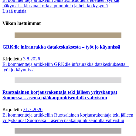
Ei kommentteja
artikkeliin Sahateollisuudella edelleen synkät
näkymät – kiusana korkea puunhinta ja heikko kysyntä
Lisää uutisia
Viikon luetuimmat
GRK:lle infraurakka datakeskuksesta – työt jo käynnissä
Kirjoitettu
3.8.2026
Ei kommentteja
artikkeliin GRK:lle infraurakka datakeskuksesta –
työt jo käynnissä
Ruotsalainen korjausrakentaja teki jälleen yrityskaupat
Suomessa – asema pääkaupunkiseudulla vahvistuu
Kirjoitettu
31.7.2026
Ei kommentteja
artikkeliin Ruotsalainen korjausrakentaja teki jälleen
yrityskaupat Suomessa – asema pääkaupunkiseudulla vahvistuu