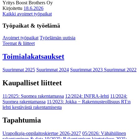
Yritys
Boost Brothers Oy
Kirjoitettu
18.6.2026
Kaikki avoimet työpaikat
Työpaikat & työelämä
Avoimet työpaikat
Työelämän uutisia
Teemat & liitteet
Toimialakatsaukset
Suurimmat 2025
Suurimmat 2024
Suurimmat 2023
Suurimmat 2022
Kaupalliset liitteet
11/2025: Suomea rakentamassa
12/2024: INFRA-lehti
11/2024:
Suomea rakentamassa
11/2023: Jokka − Rakennusteollisuus RT:n
lehti kestävästä rakentamisesta
Tapahtumia
Urapolkuja-oppilaitoskiertue 2026-2027
05/2026: Vähähiilinen
rakentaminen & data
10/2025: Rakentamisen kiertotalous 2025: