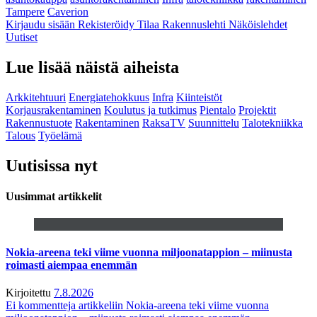
Tampere
Caverion
Kirjaudu sisään
Rekisteröidy
Tilaa Rakennuslehti
Näköislehdet
Uutiset
Lue lisää näistä aiheista
Arkkitehtuuri
Energiatehokkuus
Infra
Kiinteistöt
Korjausrakentaminen
Koulutus ja tutkimus
Pientalo
Projektit
Rakennustuote
Rakentaminen
RaksaTV
Suunnittelu
Talotekniikka
Talous
Työelämä
Uutisissa nyt
Uusimmat artikkelit
Nokia-areena teki viime vuonna miljoonatappion – miinusta
roimasti aiempaa enemmän
Kirjoitettu
7.8.2026
Ei kommentteja
artikkeliin Nokia-areena teki viime vuonna