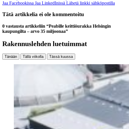
Jaa Facebookissa
Jaa LinkedInissä
Lähetä linkki sähköpostilla
Tätä artikkelia ei ole kommentoitu
0 vastausta artikkeliin “Peabille keittiöurakka Helsingin
kaupungilta – arvo 35 miljoonaa”
Rakennuslehden luetuimmat
Tänään
Tällä viikolla
Tässä kuussa