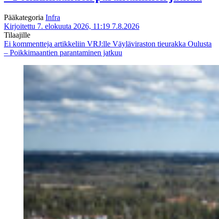
Pääkategoria
Infra
Kirjoitettu 7. elokuuta 2026, 11:19
7.8.2026
Tilaajille
Ei kommentteja
artikkeliin VRJ:lle Väyläviraston tieurakka Oulusta
– Poikkimaantien parantaminen jatkuu