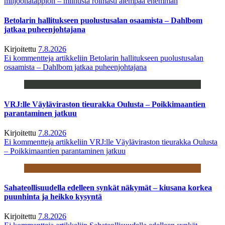
miljoonatappion – miinusta roimasti aiempaa enemmän
Betolarin hallitukseen puolustusalan osaamista – Dahlbom
jatkaa puheenjohtajana
Kirjoitettu
7.8.2026
Ei kommentteja
artikkeliin Betolarin hallitukseen puolustusalan
osaamista – Dahlbom jatkaa puheenjohtajana
VRJ:lle Väyläviraston tieurakka Oulusta – Poikkimaantien
parantaminen jatkuu
Kirjoitettu
7.8.2026
Ei kommentteja
artikkeliin VRJ:lle Väyläviraston tieurakka Oulusta
– Poikkimaantien parantaminen jatkuu
Sahateollisuudella edelleen synkät näkymät – kiusana korkea
puunhinta ja heikko kysyntä
Kirjoitettu
7.8.2026