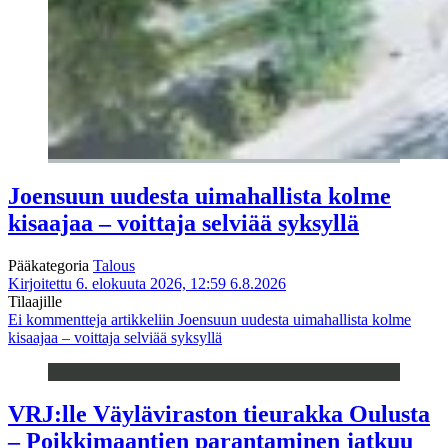
Joensuun uudesta uimahallista kolme
kisaajaa – voittaja selviää syksyllä
Pääkategoria
Talous
Kirjoitettu 6. elokuuta 2026, 12:59
6.8.2026
Tilaajille
Ei kommentteja
artikkeliin Joensuun uudesta uimahallista kolme
kisaajaa – voittaja selviää syksyllä
VRJ:lle Väyläviraston tieurakka Oulusta
– Poikkimaantien parantaminen jatkuu