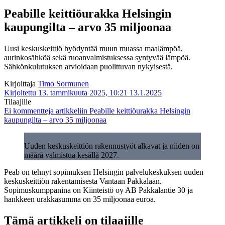
Peabille keittiöurakka Helsingin
kaupungilta – arvo 35 miljoonaa
Uusi keskuskeittiö hyödyntää muun muassa maalämpöä,
aurinkosähköä sekä ruoanvalmistuksessa syntyvää lämpöä.
Sähkönkulutuksen arvioidaan puolittuvan nykyisestä.
Kirjoittaja
Timo Sormunen
Kirjoitettu 13. tammikuuta 2025, 10:21
13.1.2025
Tilaajille
Ei kommentteja
artikkeliin Peabille keittiöurakka Helsingin
kaupungilta – arvo 35 miljoonaa
Uuden keskuskeittiön rakennustyöt alkavat ja niiden on
määrä valmistua kesällä 2027.
Peab on tehnyt sopimuksen Helsingin palvelukeskuksen uuden
keskuskeittiön rakentamisesta Vantaan Pakkalaan.
Sopimuskumppanina on Kiinteistö oy AB Pakkalantie 30 ja
hankkeen urakkasumma on 35 miljoonaa euroa.
Tämä artikkeli on tilaajille