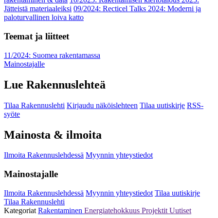
Jätteistä materiaaleiksi
09/2024: Recticel Talks 2024: Moderni ja
paloturvallinen loiva katto
Teemat ja liitteet
11/2024: Suomea rakentamassa
Mainostajalle
Lue Rakennuslehteä
Tilaa Rakennuslehti
Kirjaudu näköislehteen
Tilaa uutiskirje
RSS-
syöte
Mainosta & ilmoita
Ilmoita Rakennuslehdessä
Myynnin yhteystiedot
Mainostajalle
Ilmoita Rakennuslehdessä
Myynnin yhteystiedot
Tilaa uutiskirje
Tilaa Rakennuslehti
Kategoriat
Rakentaminen
Energiatehokkuus
Projektit
Uutiset