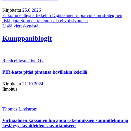
Kirjoitettu
25.6.2026
Ei kommentteja
artikkeliin Digitaalinen riippuvuus on strateginen
riski, jota Suomen rakennusala ei voi sivuuttaa
Lisää vieraskynästä
Kumppaniblogit
Recticel Insulation Oy
PIR-katto pitää pintansa kovillakin keleillä
Kirjoitettu
21.10.2024
Ilmoitus
Thomas Lindstrom
Virtuaalinen kaksonen tuo apua rakennuksien suunnitteluun ja
kestävyystavoitteiden saavuttamiseen