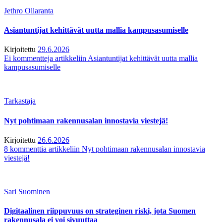
Jethro Ollaranta
Asiantuntijat kehittävät uutta mallia kampusasumiselle
Kirjoitettu
29.6.2026
Ei kommentteja
artikkeliin Asiantuntijat kehittävät uutta mallia
kampusasumiselle
Tarkastaja
Nyt pohtimaan rakennusalan innostavia viestejä!
Kirjoitettu
26.6.2026
8 kommenttia
artikkeliin Nyt pohtimaan rakennusalan innostavia
viestejä!
Sari Suominen
Digitaalinen riippuvuus on strateginen riski, jota Suomen
rakennusala ei voi sivuuttaa