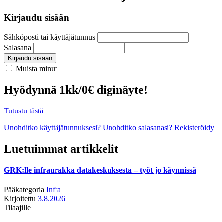
Kirjaudu sisään
Sähköposti tai käyttäjätunnus
Salasana
Kirjaudu sisään
Muista minut
Hyödynnä 1kk/0€ diginäyte!
Tutustu tästä
Unohditko käyttäjätunnuksesi?
Unohditko salasanasi?
Rekisteröidy
Luetuimmat artikkelit
GRK:lle infraurakka datakeskuksesta – työt jo käynnissä
Pääkategoria
Infra
Kirjoitettu
3.8.2026
Tilaajille