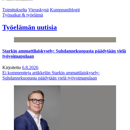
Toimitukselta
Vieraskynä
Kumppaniblogit
Työpaikat & työelämä
Työelämän uutisia
Starkin ammattilaiskysely: Suhdannekuopasta päädytään vielä
työvoimapulaan
Kirjoitettu
6.8.2026
Ei kommentteja
artikkeliin Starkin ammattilaiskysely:
Suhdannekuopasta päädytään vielä työvoimapulaan