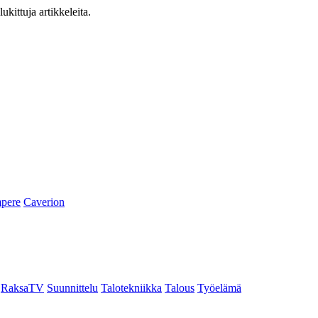
ukittuja artikkeleita.
pere
Caverion
RaksaTV
Suunnittelu
Talotekniikka
Talous
Työelämä