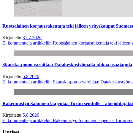
Ruotsalainen korjausrakentaja teki jälleen yrityskaupat Suome
Kirjoitettu
31.7.2026
Ei kommentteja
artikkeliin Ruotsalainen korjausrakentaja teki jälle
Skanska-pomo varoittaa: Datakeskustyömaita uhkaa osaajapula
Kirjoitettu
5.8.2026
Ei kommentteja
artikkeliin Skanska-pomo varoittaa: Datakeskustyöma
Rakennustyö Salminen laajentaa Turun seudulle – aluejohtajaks
Kirjoitettu
5.8.2026
Ei kommentteja
artikkeliin Rakennustyö Salminen laajentaa Turun seu
Uutiset