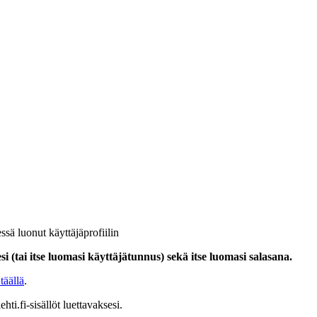
ssä luonut käyttäjäprofiilin
i (tai itse luomasi käyttäjätunnus) sekä itse luomasi salasana.
täällä
.
hti.fi-sisällöt luettavaksesi.