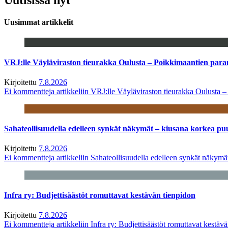
Uusimmat artikkelit
VRJ:lle Väyläviraston tieurakka Oulusta – Poikkimaantien par
Kirjoitettu
7.8.2026
Ei kommentteja
artikkeliin VRJ:lle Väyläviraston tieurakka Oulusta 
Sahateollisuudella edelleen synkät näkymät – kiusana korkea pu
Kirjoitettu
7.8.2026
Ei kommentteja
artikkeliin Sahateollisuudella edelleen synkät näkym
Infra ry: Budjettisäästöt romuttavat kestävän tienpidon
Kirjoitettu
7.8.2026
Ei kommentteja
artikkeliin Infra ry: Budjettisäästöt romuttavat kestäv