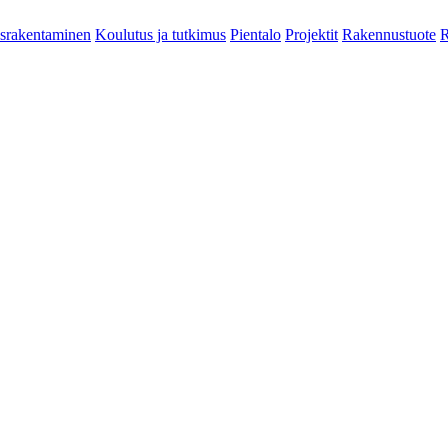
srakentaminen
Koulutus ja tutkimus
Pientalo
Projektit
Rakennustuote
R