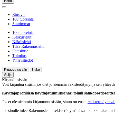
Haku
Etusivu
100 tuoreinta
Suurimmat
100 tuoreinta
Keskustelut
Näköislehti
Tilaa Rakennuslehti
Uutiskirje
Toimitus
Yhteystiedot
Kirjaudu sisään
Haku
Sulje
Kirjaudu sisään
Voit kirjautua sisään, jos olet jo aiemmin rekisteröitynyt ja sen yhteyde
Käyttäjäprofiilissa käyttäjätunnuksenasi toimii sähköpostiosoittees
Jos et ole aiemmin kirjautunut sisään, sinun on ensin
rekisteröidyttävä 
Jos sinulle tulee Rakennuslehti, rekisteröitymällä saat kaikki rakennusle