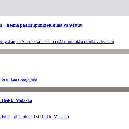
ssa – asema pääkaupunkiseudulla vahvistuu
en yrityskaupat Suomessa – asema pääkaupunkiseudulla vahvistuu
ita uhkaa osaajapula
i Heikki Malaska
dulle – aluejohtajaksi Heikki Malaska