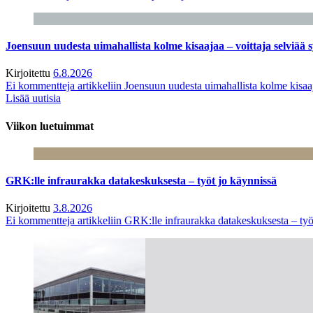
Joensuun uudesta uimahallista kolme kisaajaa – voittaja selviää s
Kirjoitettu
6.8.2026
Ei kommentteja
artikkeliin Joensuun uudesta uimahallista kolme kisaaj
Lisää uutisia
Viikon luetuimmat
GRK:lle infraurakka datakeskuksesta – työt jo käynnissä
Kirjoitettu
3.8.2026
Ei kommentteja
artikkeliin GRK:lle infraurakka datakeskuksesta – työ