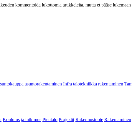
at oikeuden kommentoida lukottomia artikkeleita, mutta et pääse lukemaan l
asuntokauppa
asuntorakentaminen
Infra
talotekniikka
rakentaminen
Tam
n
Koulutus ja tutkimus
Pientalo
Projektit
Rakennustuote
Rakentaminen