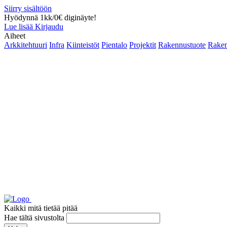
Siirry sisältöön
Hyödynnä 1kk/0€ diginäyte!
Lue lisää
Kirjaudu
Aiheet
Arkkitehtuuri
Infra
Kiinteistöt
Pientalo
Projektit
Rakennustuote
Raken
Kaikki mitä tietää pitää
Hae tältä sivustolta