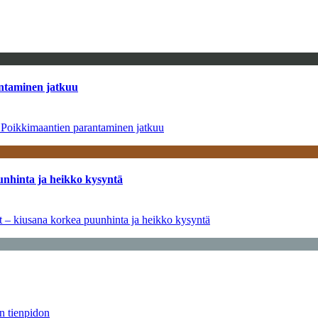
antaminen jatkuu
– Poikkimaantien parantaminen jatkuu
unhinta ja heikko kysyntä
ät – kiusana korkea puunhinta ja heikko kysyntä
än tienpidon