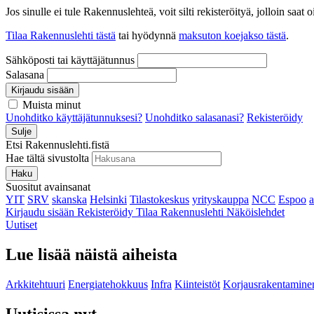
Jos sinulle ei tule Rakennuslehteä, voit silti rekisteröityä, jolloin sa
Tilaa Rakennuslehti tästä
tai hyödynnä
maksuton koejakso tästä
.
Sähköposti tai käyttäjätunnus
Salasana
Kirjaudu sisään
Muista minut
Unohditko käyttäjätunnuksesi?
Unohditko salasanasi?
Rekisteröidy
Sulje
Etsi Rakennuslehti.fistä
Hae tältä sivustolta
Haku
Suositut avainsanat
YIT
SRV
skanska
Helsinki
Tilastokeskus
yrityskauppa
NCC
Espoo
Kirjaudu sisään
Rekisteröidy
Tilaa Rakennuslehti
Näköislehdet
Uutiset
Lue lisää näistä aiheista
Arkkitehtuuri
Energiatehokkuus
Infra
Kiinteistöt
Korjausrakentamine
Uutisissa nyt