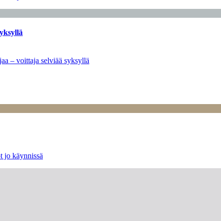
yksyllä
aa – voittaja selviää syksyllä
t jo käynnissä