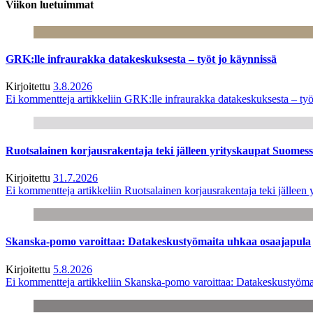
Viikon luetuimmat
GRK:lle infraurakka datakeskuksesta – työt jo käynnissä
Kirjoitettu
3.8.2026
Ei kommentteja
artikkeliin GRK:lle infraurakka datakeskuksesta – työ
Ruotsalainen korjausrakentaja teki jälleen yrityskaupat Suome
Kirjoitettu
31.7.2026
Ei kommentteja
artikkeliin Ruotsalainen korjausrakentaja teki jälle
Skanska-pomo varoittaa: Datakeskustyömaita uhkaa osaajapula
Kirjoitettu
5.8.2026
Ei kommentteja
artikkeliin Skanska-pomo varoittaa: Datakeskustyöma