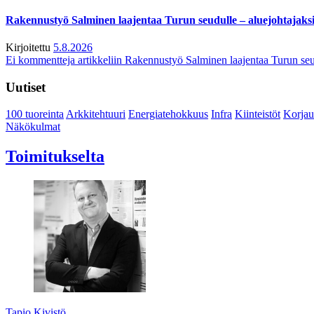
Rakennustyö Salminen laajentaa Turun seudulle – aluejohtajaks
Kirjoitettu
5.8.2026
Ei kommentteja
artikkeliin Rakennustyö Salminen laajentaa Turun seu
Uutiset
100 tuoreinta
Arkkitehtuuri
Energiatehokkuus
Infra
Kiinteistöt
Korjau
Näkökulmat
Toimitukselta
Tapio Kivistö