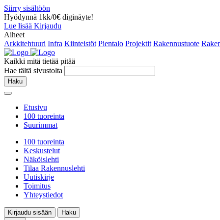
Siirry sisältöön
Hyödynnä 1kk/0€ diginäyte!
Lue lisää
Kirjaudu
Aiheet
Arkkitehtuuri
Infra
Kiinteistöt
Pientalo
Projektit
Rakennustuote
Raken
Kaikki mitä tietää pitää
Hae tältä sivustolta
Haku
Etusivu
100 tuoreinta
Suurimmat
100 tuoreinta
Keskustelut
Näköislehti
Tilaa Rakennuslehti
Uutiskirje
Toimitus
Yhteystiedot
Kirjaudu sisään
Haku