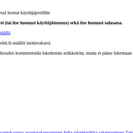
ssä luonut käyttäjäprofiilin
i (tai itse luomasi käyttäjätunnus) sekä itse luomasi salasana.
täällä
.
hti.fi-sisällöt luettavaksesi.
at oikeuden kommentoida lukottomia artikkeleita, mutta et pääse lukemaan l
asuntokauppa
asuntorakentaminen
Infra
talotekniikka
rakentaminen
Tam