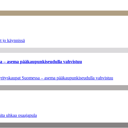
t jo käynnissä
ssa – asema pääkaupunkiseudulla vahvistuu
en yrityskaupat Suomessa – asema pääkaupunkiseudulla vahvistuu
ita uhkaa osaajapula