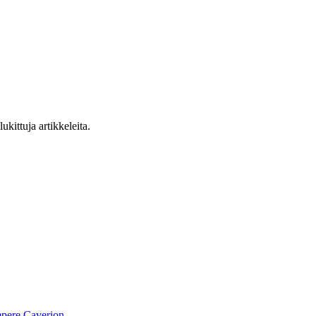
ukittuja artikkeleita.
pere
Caverion