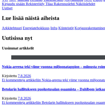
Kirjaudu sisään
Rekisteröidy
Tilaa Rakennuslehti
Näköislehdet
Uutiset
Lue lisää näistä aiheista
Arkkitehtuuri
Energiatehokkuus
Infra
Kiinteistöt
Korjausrakentamine
Uutisissa nyt
Uusimmat artikkelit
Nokia-areena teki viime vuonna miljoonatappion – miinusta ro
Kirjoitettu
7.8.2026
Ei kommentteja
artikkeliin Nokia-areena teki viime vuonna miljoona
Betolarin hallitukseen puolustusalan osaamista – Dahlbom jatk
Kirjoitettu
7.8.2026
Ei kommentteja
artikkeliin Betolarin hallitukseen puolustusalan osa