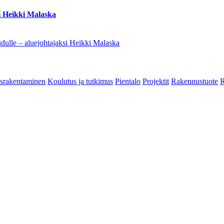
i Heikki Malaska
dulle – aluejohtajaksi Heikki Malaska
srakentaminen
Koulutus ja tutkimus
Pientalo
Projektit
Rakennustuote
R