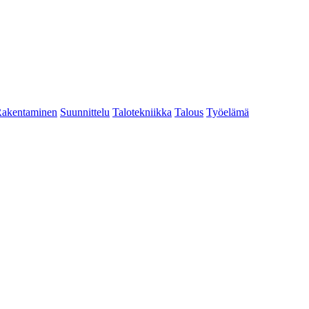
akentaminen
Suunnittelu
Talotekniikka
Talous
Työelämä