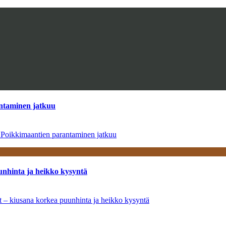
antaminen jatkuu
– Poikkimaantien parantaminen jatkuu
unhinta ja heikko kysyntä
ät – kiusana korkea puunhinta ja heikko kysyntä