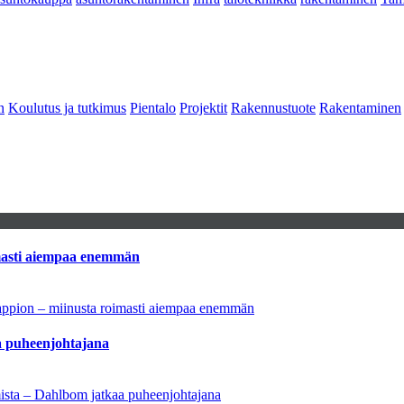
n
Koulutus ja tutkimus
Pientalo
Projektit
Rakennustuote
Rakentaminen
imasti aiempaa enemmän
tappion – miinusta roimasti aiempaa enemmän
aa puheenjohtajana
amista – Dahlbom jatkaa puheenjohtajana