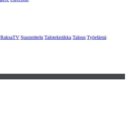
RaksaTV
Suunnittelu
Talotekniikka
Talous
Työelämä