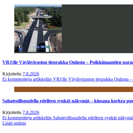
VRJ:lle Väyläviraston tieurakka Oulusta – Poikkimaantien par
Kirjoitettu
7.8.2026
Ei kommentteja
artikkeliin VRJ:lle Väyläviraston tieurakka Oulusta 
Sahateollisuudella edelleen synkät näkymät – kiusana korkea pu
Kirjoitettu
7.8.2026
Ei kommentteja
artikkeliin Sahateollisuudella edelleen synkät näkym
Lisää uutisia