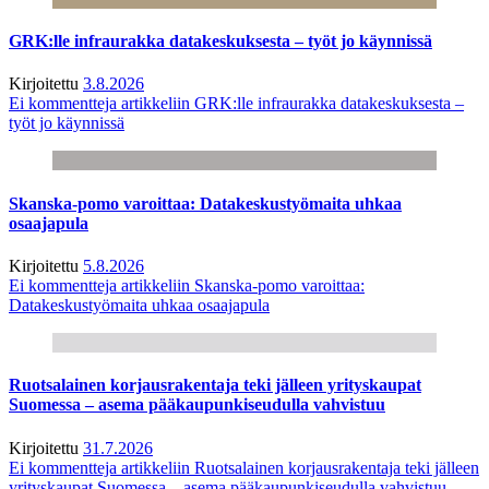
GRK:lle infraurakka datakeskuksesta – työt jo käynnissä
Kirjoitettu
3.8.2026
Ei kommentteja
artikkeliin GRK:lle infraurakka datakeskuksesta –
työt jo käynnissä
Skanska-pomo varoittaa: Datakeskustyömaita uhkaa
osaajapula
Kirjoitettu
5.8.2026
Ei kommentteja
artikkeliin Skanska-pomo varoittaa:
Datakeskustyömaita uhkaa osaajapula
Ruotsalainen korjausrakentaja teki jälleen yrityskaupat
Suomessa – asema pääkaupunkiseudulla vahvistuu
Kirjoitettu
31.7.2026
Ei kommentteja
artikkeliin Ruotsalainen korjausrakentaja teki jälleen
yrityskaupat Suomessa – asema pääkaupunkiseudulla vahvistuu