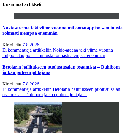
Uusimmat artikkelit
Nokia-areena teki viime vuonna miljoonatappion – miinusta
roimasti aiempaa enemmän
Kirjoitettu
7.8.2026
Ei kommentteja
artikkeliin Nokia-areena teki viime vuonna
miljoonatappion – miinusta roimasti aiempaa enemmän
Betolarin hallitukseen puolustusalan osaamista – Dahlbom
jatkaa puheenjohtajana
Kirjoitettu
7.8.2026
Ei kommentteja
artikkeliin Betolarin hallitukseen puolustusalan
osaamista – Dahlbom jatkaa puheenjohtajana