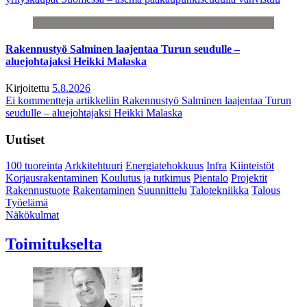
Rakennustyö Salminen laajentaa Turun seudulle –
aluejohtajaksi Heikki Malaska
Kirjoitettu
5.8.2026
Ei kommentteja
artikkeliin Rakennustyö Salminen laajentaa Turun
seudulle – aluejohtajaksi Heikki Malaska
Uutiset
100 tuoreinta
Arkkitehtuuri
Energiatehokkuus
Infra
Kiinteistöt
Korjausrakentaminen
Koulutus ja tutkimus
Pientalo
Projektit
Rakennustuote
Rakentaminen
Suunnittelu
Talotekniikka
Talous
Työelämä
Näkökulmat
Toimitukselta