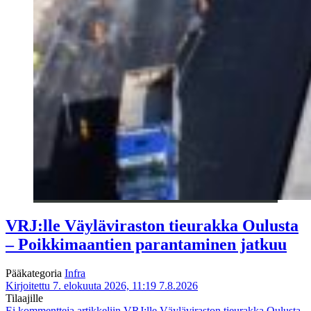
VRJ:lle Väyläviraston tieurakka Oulusta
– Poikkimaantien parantaminen jatkuu
Pääkategoria
Infra
Kirjoitettu 7. elokuuta 2026, 11:19
7.8.2026
Tilaajille
Ei kommentteja
artikkeliin VRJ:lle Väyläviraston tieurakka Oulusta