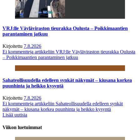
VRJ:lle Väyläviraston tieurakka Oulusta – Poikkimaantien
parantaminen jatkuu
Kirjoitettu
7.8.2026
Ei kommentteja
artikkeliin VRJ:lle Väyläviraston tieurakka Oulusta
– Poikkimaantien parantaminen jatkuu
Sahateollisuudella edelleen synkät näkymät – kiusana korkea
puunhinta ja heikko kysyntä
Kirjoitettu
7.8.2026
Ei kommentteja
artikkeliin Sahateollisuudella edelleen synkät
näkymät – kiusana korkea puunhinta ja heikko kysyntä
Lisää uutisia
Viikon luetuimmat