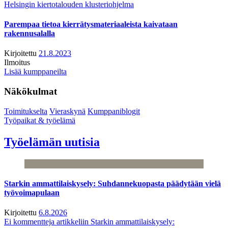
Helsingin kiertotalouden klusteriohjelma
Parempaa tietoa kierrätysmateriaaleista kaivataan
rakennusalalla
Kirjoitettu
21.8.2023
Ilmoitus
Lisää kumppaneilta
Näkökulmat
Toimitukselta
Vieraskynä
Kumppaniblogit
Työpaikat & työelämä
Työelämän uutisia
Starkin ammattilaiskysely: Suhdannekuopasta päädytään vielä
työvoimapulaan
Kirjoitettu
6.8.2026
Ei kommentteja
artikkeliin Starkin ammattilaiskysely: