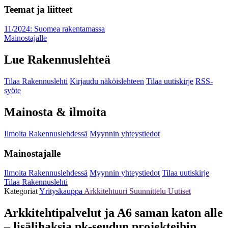
Teemat ja liitteet
11/2024: Suomea rakentamassa
Mainostajalle
Lue Rakennuslehteä
Tilaa Rakennuslehti
Kirjaudu näköislehteen
Tilaa uutiskirje
RSS-
syöte
Mainosta & ilmoita
Ilmoita Rakennuslehdessä
Myynnin yhteystiedot
Mainostajalle
Ilmoita Rakennuslehdessä
Myynnin yhteystiedot
Tilaa uutiskirje
Tilaa Rakennuslehti
Kategoriat
Yrityskauppa
Arkkitehtuuri
Suunnittelu
Uutiset
Arkkitehtipalvelut ja A6 saman katon alle
– lisälihaksia pk-seudun projekteihin