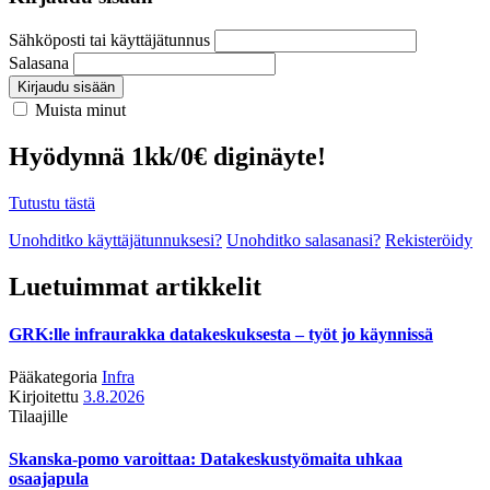
Sähköposti tai käyttäjätunnus
Salasana
Kirjaudu sisään
Muista minut
Hyödynnä 1kk/0€ diginäyte!
Tutustu tästä
Unohditko käyttäjätunnuksesi?
Unohditko salasanasi?
Rekisteröidy
Luetuimmat artikkelit
GRK:lle infraurakka datakeskuksesta – työt jo käynnissä
Pääkategoria
Infra
Kirjoitettu
3.8.2026
Tilaajille
Skanska-pomo varoittaa: Datakeskustyömaita uhkaa
osaajapula