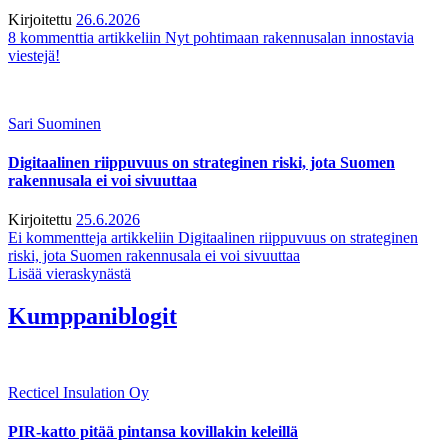
Kirjoitettu
26.6.2026
8 kommenttia
artikkeliin Nyt pohtimaan rakennusalan innostavia
viestejä!
Sari Suominen
Digitaalinen riippuvuus on strateginen riski, jota Suomen
rakennusala ei voi sivuuttaa
Kirjoitettu
25.6.2026
Ei kommentteja
artikkeliin Digitaalinen riippuvuus on strateginen
riski, jota Suomen rakennusala ei voi sivuuttaa
Lisää vieraskynästä
Kumppaniblogit
Recticel Insulation Oy
PIR-katto pitää pintansa kovillakin keleillä