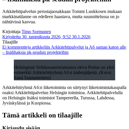
Arkkitehtipalvelun perustajaosakkaan Tommi Luukkosen mukaan
markkinatilanne on edelleen haastava, mutta suunnittelussa on jo
nähtävissä kasvua.
Kirjoittaja
Timo Sormunen
Kirjoitettu 30. tammikuuta 2026, 9:52
30.1.2026
Tilaajille
Ei kommentteja
artikkeliin Arkkitehtipalvelut ja A6 saman katon alle
– lisälihaksia pk-seudun projekteihin
Helsingissä Verkkosaarenrannassa oleva Portus on yksi
esimerkki Arkkitehtiryhmä A6:n kädenjäljestä. (Kuva:
Sami Saastamoinen)
Arkkitehtiryhmä A6:n liiketoiminta on siirtynyt liiketoimintakaupalla
osaksi Arkkitehtipalvelun Helsingin toimistoa. Arkkitehtipalvelulla
on Helsingin lisäksi toimistot Tampereella, Turussa, Lahdessa,
Jyväskylässä ja Kuopiossa.
Tämä artikkeli on tilaajille
Kirjaudu sisään