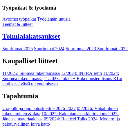
Työpaikat & työelämä
Avoimet työpaikat
Työelämän uutisia
Teemat & liitteet
Toimialakatsaukset
Suurimmat 2025
Suurimmat 2024
Suurimmat 2023
Suurimmat 2022
Kaupalliset liitteet
11/2025: Suomea rakentamassa
12/2024: INFRA-lehti
11/2024:
Suomea rakentamassa
11/2023: Jokka − Rakennusteollisuus RT:n
lehti kestävästä rakentamisesta
Tapahtumia
Urapolkuja-oppilaitoskiertue 2026-2027
05/2026: Vähähiilinen
rakentaminen & data
10/2025: Rakentamisen kiertotalous 2025:
Jätteistä materiaaleiksi
09/2024: Recticel Talks 2024: Moderni ja
paloturvallinen loiva katto