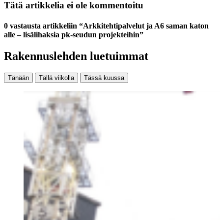
Tätä artikkelia ei ole kommentoitu
0 vastausta artikkeliin “Arkkitehtipalvelut ja A6 saman katon
alle – lisälihaksia pk-seudun projekteihin”
Rakennuslehden luetuimmat
Tänään
Tällä viikolla
Tässä kuussa