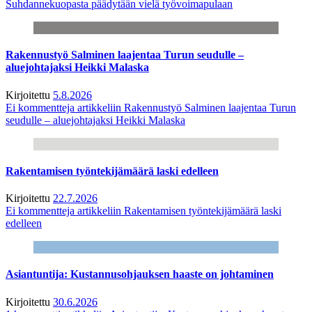
Suhdannekuopasta päädytään vielä työvoimapulaan
Rakennustyö Salminen laajentaa Turun seudulle –
aluejohtajaksi Heikki Malaska
Kirjoitettu
5.8.2026
Ei kommentteja
artikkeliin Rakennustyö Salminen laajentaa Turun
seudulle – aluejohtajaksi Heikki Malaska
Rakentamisen työntekijämäärä laski edelleen
Kirjoitettu
22.7.2026
Ei kommentteja
artikkeliin Rakentamisen työntekijämäärä laski
edelleen
Asiantuntija: Kustannusohjauksen haaste on johtaminen
Kirjoitettu
30.6.2026