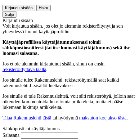
Kirjaudu sisään
Haku
Sulje
Kirjaudu sisään
Voit kirjautua sisään, jos olet jo aiemmin rekisteröitynyt ja sen
yhteydessä luonut käyttäjäprofiilin
Käyttäjäprofiilissa käyttäjätunnuksenasi toimii
sähköpostiosoitteesi (tai itse luomasi käyttäjätunnus) sekä itse
luomasi salasana.
Jos et ole aiemmin kirjautunut sisään, sinun on ensin
rekisteröidyttävä täällä
.
Jos sinulle tulee Rakennuslehti, rekisteröitymällä saat kaikki
rakennuslehti.fi-sisällöt luettavaksesi.
Jos sinulle ei tule Rakennuslehteä, voit silti rekisteröityä, jolloin saat
oikeuden kommentoida lukottomia artikkeleita, mutta et pääse
lukemaan lukittuja artikkeleita.
Tilaa Rakennuslehti tästä
tai hyödynnä
maksuton koejakso tästä
.
Sähköposti tai käyttäjätunnus
Salasana