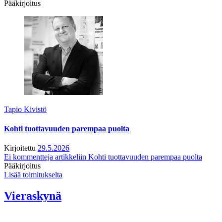
Pääkirjoitus
Tapio Kivistö
Kohti tuottavuuden parempaa puolta
Kirjoitettu
29.5.2026
Ei kommentteja
artikkeliin Kohti tuottavuuden parempaa puolta
Pääkirjoitus
Lisää toimitukselta
Vieraskynä