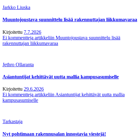
Jarkko Liuska
Muuntojoustava suunnittelu lisää rakennuttajan liikkumavaraa
Kirjoitettu
7.7.2026
Ei kommentteja
artikkeliin Muuntojoustava suunnittelu lisää
rakennuttajan liikkumavaraa
Jethro Ollaranta
Asiantuntijat kehittävät uutta mallia kampusasumiselle
Kirjoitettu
29.6.2026
Ei kommentteja
artikkeliin Asiantuntijat kehittävät uutta mallia
kampusasumiselle
Tarkastaja
Nyt pohtimaan rakennusalan innostavia viestejä!