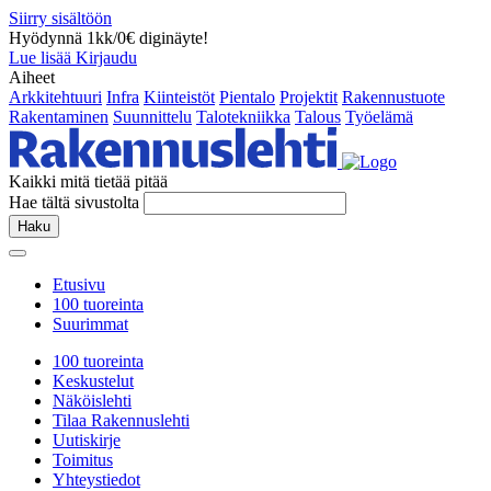
Siirry sisältöön
Hyödynnä 1kk/0€ diginäyte!
Lue lisää
Kirjaudu
Aiheet
Arkkitehtuuri
Infra
Kiinteistöt
Pientalo
Projektit
Rakennustuote
Rakentaminen
Suunnittelu
Talotekniikka
Talous
Työelämä
Kaikki mitä tietää pitää
Hae tältä sivustolta
Haku
Etusivu
100 tuoreinta
Suurimmat
100 tuoreinta
Keskustelut
Näköislehti
Tilaa Rakennuslehti
Uutiskirje
Toimitus
Yhteystiedot