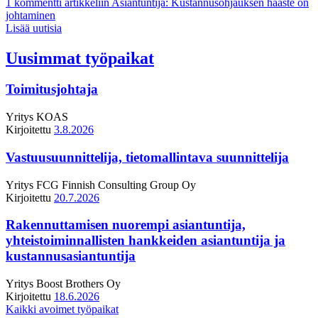
1 kommentti
artikkeliin Asiantuntija: Kustannusohjauksen haaste on
johtaminen
Lisää uutisia
Uusimmat työpaikat
Toimitusjohtaja
Yritys
KOAS
Kirjoitettu
3.8.2026
Vastuusuunnittelija, tietomallintava suunnittelija
Yritys
FCG Finnish Consulting Group Oy
Kirjoitettu
20.7.2026
Rakennuttamisen nuorempi asiantuntija,
yhteistoiminnallisten hankkeiden asiantuntija ja
kustannusasiantuntija
Yritys
Boost Brothers Oy
Kirjoitettu
18.6.2026
Kaikki avoimet työpaikat