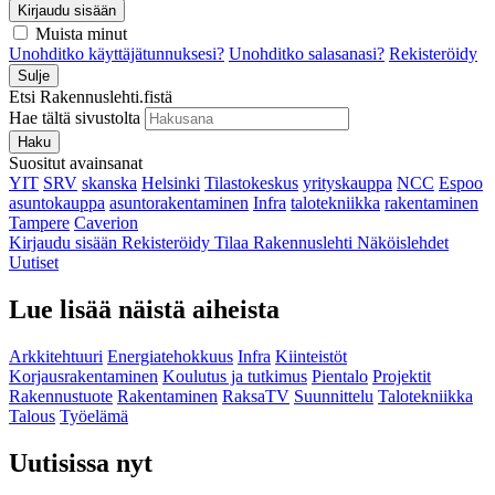
Kirjaudu sisään
Muista minut
Unohditko käyttäjätunnuksesi?
Unohditko salasanasi?
Rekisteröidy
Sulje
Etsi Rakennuslehti.fistä
Hae tältä sivustolta
Haku
Suositut avainsanat
YIT
SRV
skanska
Helsinki
Tilastokeskus
yrityskauppa
NCC
Espoo
asuntokauppa
asuntorakentaminen
Infra
talotekniikka
rakentaminen
Tampere
Caverion
Kirjaudu sisään
Rekisteröidy
Tilaa Rakennuslehti
Näköislehdet
Uutiset
Lue lisää näistä aiheista
Arkkitehtuuri
Energiatehokkuus
Infra
Kiinteistöt
Korjausrakentaminen
Koulutus ja tutkimus
Pientalo
Projektit
Rakennustuote
Rakentaminen
RaksaTV
Suunnittelu
Talotekniikka
Talous
Työelämä
Uutisissa nyt