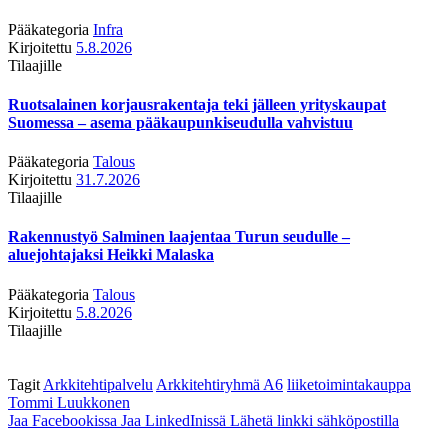
Pääkategoria
Infra
Kirjoitettu
5.8.2026
Tilaajille
Ruotsalainen korjausrakentaja teki jälleen yrityskaupat
Suomessa – asema pääkaupunkiseudulla vahvistuu
Pääkategoria
Talous
Kirjoitettu
31.7.2026
Tilaajille
Rakennustyö Salminen laajentaa Turun seudulle –
aluejohtajaksi Heikki Malaska
Pääkategoria
Talous
Kirjoitettu
5.8.2026
Tilaajille
Tagit
Arkkitehtipalvelu
Arkkitehtiryhmä A6
liiketoimintakauppa
Tommi Luukkonen
Jaa Facebookissa
Jaa LinkedInissä
Lähetä linkki sähköpostilla