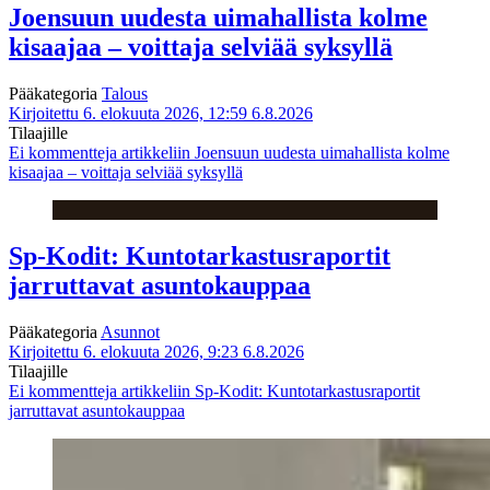
Joensuun uudesta uimahallista kolme
kisaajaa – voittaja selviää syksyllä
Pääkategoria
Talous
Kirjoitettu 6. elokuuta 2026, 12:59
6.8.2026
Tilaajille
Ei kommentteja
artikkeliin Joensuun uudesta uimahallista kolme
kisaajaa – voittaja selviää syksyllä
Sp-Kodit: Kuntotarkastusraportit
jarruttavat asuntokauppaa
Pääkategoria
Asunnot
Kirjoitettu 6. elokuuta 2026, 9:23
6.8.2026
Tilaajille
Ei kommentteja
artikkeliin Sp-Kodit: Kuntotarkastusraportit
jarruttavat asuntokauppaa