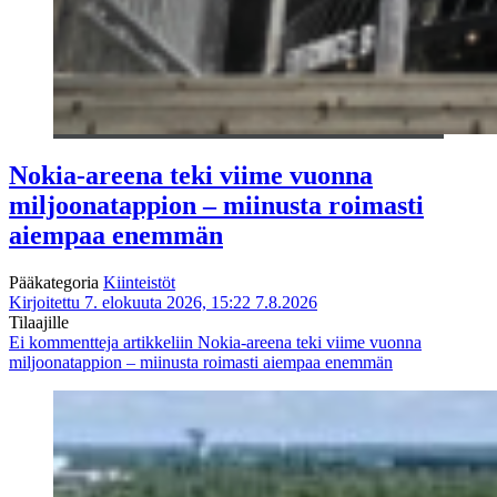
Nokia-areena teki viime vuonna
miljoonatappion – miinusta roimasti
aiempaa enemmän
Pääkategoria
Kiinteistöt
Kirjoitettu 7. elokuuta 2026, 15:22
7.8.2026
Tilaajille
Ei kommentteja
artikkeliin Nokia-areena teki viime vuonna
miljoonatappion – miinusta roimasti aiempaa enemmän