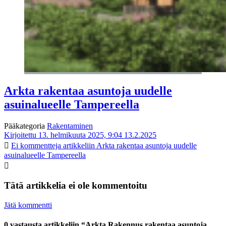
Arkta rakentaa asuntoja uudelle
asuinalueelle Tampereella
Pääkategoria
Rakentaminen
Kirjoitettu 13. helmikuuta 2025, 9:04
13.2.2025
Ei kommentteja
artikkeliin Arkta rakentaa asuntoja uudelle
asuinalueelle Tampereella
Tätä artikkelia ei ole kommentoitu
Jätä kommentti
0 vastausta artikkeliin “Arkta Rakennus rakentaa asuntoja