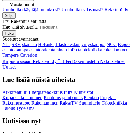
Muista minut
Unohditko käyttäjätunnuksesi?
Unohditko salasanasi?
Rekisteröidy
Sulje
Etsi Rakennuslehti.fistä
Hae tältä sivustolta
Haku
Suositut avainsanat
YIT
SRV
skanska
Helsinki
Tilastokeskus
yrityskauppa
NCC
Espoo
asuntokauppa
asuntorakentaminen
Infra
talotekniikka
rakentaminen
Tampere
Caverion
Kirjaudu sisään
Rekisteröidy
Tilaa Rakennuslehti
Näköislehdet
Uutiset
Lue lisää näistä aiheista
Arkkitehtuuri
Energiatehokkuus
Infra
Kiinteistöt
Korjausrakentaminen
Koulutus ja tutkimus
Pientalo
Projektit
Rakennustuote
Rakentaminen
RaksaTV
Suunnittelu
Talotekniikka
Talous
Työelämä
Uutisissa nyt