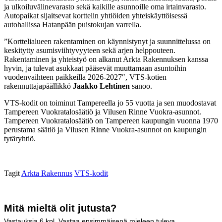
ja ulkoiluvälinevarasto sekä kaikille asunnoille oma irtainvarasto.
Autopaikat sijaitsevat korttelin yhtiöiden yhteiskäyttöisessä
autohallissa Hatanpään puistokujan varrella.
”Korttelialueen rakentaminen on käynnistynyt ja suunnittelussa on
keskitytty asumisviihtyvyyteen sekä arjen helppouteen.
Rakentaminen ja yhteistyö on alkanut Arkta Rakennuksen kanssa
hyvin, ja tulevat asukkaat pääsevät muuttamaan asuntoihin
vuodenvaihteen paikkeilla 2026-2027″, VTS-kotien
rakennuttajapäällikkö
Jaakko Lehtinen
sanoo.
VTS-kodit on toiminut Tampereella jo 55 vuotta ja sen muodostavat
Tampereen Vuokratalosäätiö ja Vilusen Rinne Vuokra-asunnot.
Tampereen Vuokratalosäätiö on Tampereen kaupungin vuonna 1970
perustama säätiö ja Vilusen Rinne Vuokra-asunnot on kaupungin
tytäryhtiö.
Tagit
Arkta Rakennus
VTS-kodit
Mitä mieltä olit jutusta?
Vastauksia
6
kpl. Vastaa ensimmäisenä mieleen tuleva