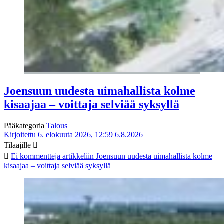
Joensuun uudesta uimahallista kolme
kisaajaa – voittaja selviää syksyllä
Pääkategoria
Talous
Kirjoitettu 6. elokuuta 2026, 12:59
6.8.2026
Tilaajille
Ei kommentteja
artikkeliin Joensuun uudesta uimahallista kolme
kisaajaa – voittaja selviää syksyllä