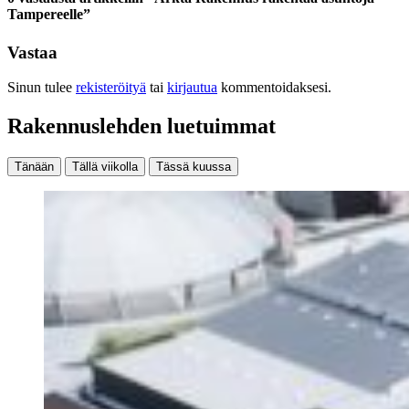
Tampereelle”
Vastaa
Sinun tulee
rekisteröityä
tai
kirjautua
kommentoidaksesi.
Rakennuslehden luetuimmat
Tänään
Tällä viikolla
Tässä kuussa