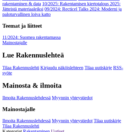
rakentaminen & data
10/2025: Rakentamisen kiertotalous 2025:
Jätteistä materiaaleiksi
09/2024: Recticel Talks 2024: Moderni ja
paloturvallinen loiva katto
Teemat ja liitteet
11/2024: Suomea rakentamassa
Mainostajalle
Lue Rakennuslehteä
Tilaa Rakennuslehti
Kirjaudu näköislehteen
Tilaa uutiskirje
RSS-
syöte
Mainosta & ilmoita
Ilmoita Rakennuslehdessä
Myynnin yhteystiedot
Mainostajalle
Ilmoita Rakennuslehdessä
Myynnin yhteystiedot
Tilaa uutiskirje
Tilaa Rakennuslehti
Kategoriat
Rakentaminen
Uutiset