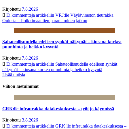
Kirjoitettu
7.8.2026
Ei kommentteja
artikkeliin VRJ:lle Väyläviraston tieurakka
Oulusta – Poikkimaantien parantaminen jatkuu
Sahateollisuudella edelleen synkät näkymät – kiusana korkea
puunhinta ja heikko kysyntä
Kirjoitettu
7.8.2026
Ei kommentteja
artikkeliin Sahateollisuudella edelleen synkät
näkymät – kiusana korkea puunhinta ja heikko kysyntä
Lisää uutisia
Viikon luetuimmat
GRK:lle infraurakka datakeskuksesta – työt jo käynnissä
Kirjoitettu
3.8.2026
Ei kommentteja
artikkeliin GRK:lle infraurakka datakeskuksesta –