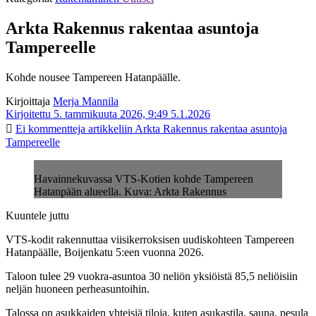
Arkta Rakennus rakentaa asuntoja
Tampereelle
Kohde nousee Tampereen Hatanpäälle.
Kirjoittaja
Merja Mannila
Kirjoitettu 5. tammikuuta 2026, 9:49
5.1.2026
Ei kommentteja
artikkeliin Arkta Rakennus rakentaa asuntoja
Tampereelle
Havainnekuvassa VTS-Kotien kohde Tampereen
Hatanpään alueella. Kuva: Arkta Rakennus
Kuuntele juttu
VTS-kodit rakennuttaa viisikerroksisen uudiskohteen Tampereen
Hatanpäälle, Boijenkatu 5:een vuonna 2026.
Taloon tulee 29 vuokra-asuntoa 30 neliön yksiöistä 85,5 neliöisiin
neljän huoneen perheasuntoihin.
Talossa on asukkaiden yhteisiä tiloja, kuten asukastila, sauna, pesula