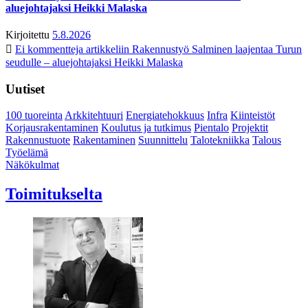
aluejohtajaksi Heikki Malaska
Kirjoitettu
5.8.2026
Ei kommentteja
artikkeliin Rakennustyö Salminen laajentaa Turun
seudulle – aluejohtajaksi Heikki Malaska
Uutiset
100 tuoreinta
Arkkitehtuuri
Energiatehokkuus
Infra
Kiinteistöt
Korjausrakentaminen
Koulutus ja tutkimus
Pientalo
Projektit
Rakennustuote
Rakentaminen
Suunnittelu
Talotekniikka
Talous
Työelämä
Näkökulmat
Toimitukselta