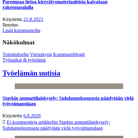
Parempaa tietoa kierrätysmateriaaleista kaivataan
rakennusalalla
Kirjoitettu
21.8.2023
Ilmoitus
Lisää kumppaneilta
Näkökulmat
Toimitukselta
Vieraskynä
Kumppaniblogit
Työpaikat & työelämä
Työelämän uutisia
Starkin ammattilaiskysely: Suhdannekuopasta päädytään vielä
työvoimapulaan
Kirjoitettu
6.8.2026
Ei kommentteja
artikkeliin Starkin ammattilaiskysely:
Suhdannekuopasta päädytään vielä työvoimapulaan