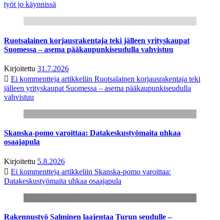
työt jo käynnissä
Ruotsalainen korjausrakentaja teki jälleen yrityskaupat
Suomessa – asema pääkaupunkiseudulla vahvistuu
Kirjoitettu
31.7.2026
Ei kommentteja
artikkeliin Ruotsalainen korjausrakentaja teki
jälleen yrityskaupat Suomessa – asema pääkaupunkiseudulla
vahvistuu
Skanska-pomo varoittaa: Datakeskustyömaita uhkaa
osaajapula
Kirjoitettu
5.8.2026
Ei kommentteja
artikkeliin Skanska-pomo varoittaa:
Datakeskustyömaita uhkaa osaajapula
Rakennustyö Salminen laajentaa Turun seudulle –