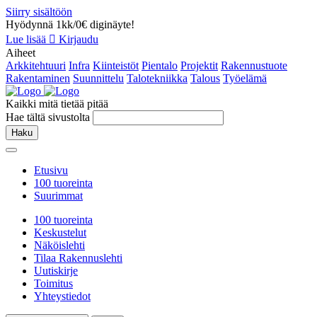
Siirry sisältöön
Hyödynnä 1kk/0€ diginäyte!
Lue lisää
Kirjaudu
Aiheet
Arkkitehtuuri
Infra
Kiinteistöt
Pientalo
Projektit
Rakennustuote
Rakentaminen
Suunnittelu
Talotekniikka
Talous
Työelämä
Kaikki mitä tietää pitää
Hae tältä sivustolta
Haku
Etusivu
100 tuoreinta
Suurimmat
100 tuoreinta
Keskustelut
Näköislehti
Tilaa Rakennuslehti
Uutiskirje
Toimitus
Yhteystiedot