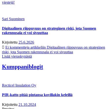
viestejä!
Sari Suominen
Digitaalinen riippuvuus on strateginen riski, jota Suomen
rakennusala ei voi sivuuttaa
Kirjoitettu
25.6.2026
Ei kommentteja
artikkeliin Digitaalinen riippuvuus on strateginen
riski, jota Suomen rakennusala ei voi sivuuttaa
Lisää vieraskynästä
Kumppaniblogit
Recticel Insulation Oy
PIR-katto pitää pintansa kovillakin keleillä
Kirjoitettu
21.10.2024
Ilmoitus