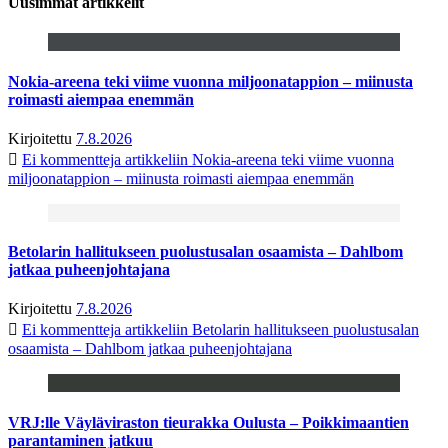
Uusimmat artikkelit
Nokia-areena teki viime vuonna miljoonatappion – miinusta
roimasti aiempaa enemmän
Kirjoitettu
7.8.2026
Ei kommentteja
artikkeliin Nokia-areena teki viime vuonna
miljoonatappion – miinusta roimasti aiempaa enemmän
Betolarin hallitukseen puolustusalan osaamista – Dahlbom
jatkaa puheenjohtajana
Kirjoitettu
7.8.2026
Ei kommentteja
artikkeliin Betolarin hallitukseen puolustusalan
osaamista – Dahlbom jatkaa puheenjohtajana
VRJ:lle Väyläviraston tieurakka Oulusta – Poikkimaantien
parantaminen jatkuu