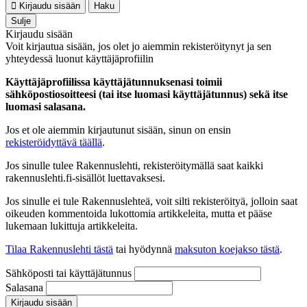
Kirjaudu sisään
Haku
Sulje
Kirjaudu sisään
Voit kirjautua sisään, jos olet jo aiemmin rekisteröitynyt ja sen
yhteydessä luonut käyttäjäprofiilin
Käyttäjäprofiilissa käyttäjätunnuksenasi toimii
sähköpostiosoitteesi (tai itse luomasi käyttäjätunnus) sekä itse
luomasi salasana.
Jos et ole aiemmin kirjautunut sisään, sinun on ensin
rekisteröidyttävä täällä
.
Jos sinulle tulee Rakennuslehti, rekisteröitymällä saat kaikki
rakennuslehti.fi-sisällöt luettavaksesi.
Jos sinulle ei tule Rakennuslehteä, voit silti rekisteröityä, jolloin saat
oikeuden kommentoida lukottomia artikkeleita, mutta et pääse
lukemaan lukittuja artikkeleita.
Tilaa Rakennuslehti tästä
tai hyödynnä
maksuton koejakso tästä
.
Sähköposti tai käyttäjätunnus
Salasana
Kirjaudu sisään