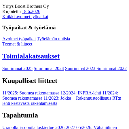
Yritys
Boost Brothers Oy
Kirjoitettu
18.6.2026
Kaikki avoimet työpaikat
Työpaikat & työelämä
Avoimet työpaikat
Työelämän uutisia
Teemat & liitteet
Toimialakatsaukset
Suurimmat 2025
Suurimmat 2024
Suurimmat 2023
Suurimmat 2022
Kaupalliset liitteet
11/2025: Suomea rakentamassa
12/2024: INFRA-lehti
11/2024:
Suomea rakentamassa
11/2023: Jokka − Rakennusteollisuus RT:n
lehti kestävästä rakentamisesta
Tapahtumia
Urapolkuja-oppilaitoskiertue 2026-2027
05/2026: Vähähiilinen