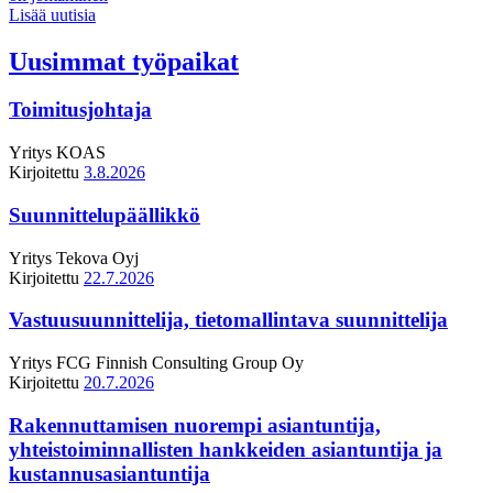
Lisää uutisia
Uusimmat työpaikat
Toimitusjohtaja
Yritys
KOAS
Kirjoitettu
3.8.2026
Suunnittelupäällikkö
Yritys
Tekova Oyj
Kirjoitettu
22.7.2026
Vastuusuunnittelija, tietomallintava suunnittelija
Yritys
FCG Finnish Consulting Group Oy
Kirjoitettu
20.7.2026
Rakennuttamisen nuorempi asiantuntija,
yhteistoiminnallisten hankkeiden asiantuntija ja
kustannusasiantuntija