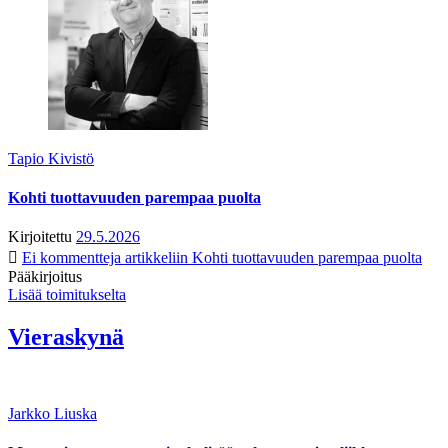
Tapio Kivistö
Kohti tuottavuuden parempaa puolta
Kirjoitettu
29.5.2026
Ei kommentteja
artikkeliin Kohti tuottavuuden parempaa puolta
Pääkirjoitus
Lisää toimitukselta
Vieraskynä
Jarkko Liuska