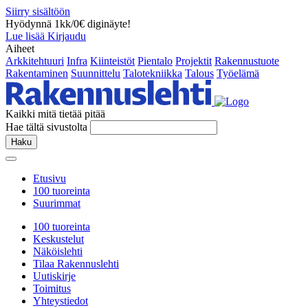
Siirry sisältöön
Hyödynnä 1kk/0€ diginäyte!
Lue lisää
Kirjaudu
Aiheet
Arkkitehtuuri
Infra
Kiinteistöt
Pientalo
Projektit
Rakennustuote
Rakentaminen
Suunnittelu
Talotekniikka
Talous
Työelämä
Kaikki mitä tietää pitää
Hae tältä sivustolta
Haku
Etusivu
100 tuoreinta
Suurimmat
100 tuoreinta
Keskustelut
Näköislehti
Tilaa Rakennuslehti
Uutiskirje
Toimitus
Yhteystiedot