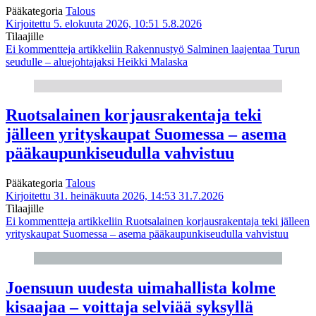
Pääkategoria
Talous
Kirjoitettu 5. elokuuta 2026, 10:51
5.8.2026
Tilaajille
Ei kommentteja
artikkeliin Rakennustyö Salminen laajentaa Turun
seudulle – aluejohtajaksi Heikki Malaska
Ruotsalainen korjausrakentaja teki
jälleen yrityskaupat Suomessa – asema
pääkaupunkiseudulla vahvistuu
Pääkategoria
Talous
Kirjoitettu 31. heinäkuuta 2026, 14:53
31.7.2026
Tilaajille
Ei kommentteja
artikkeliin Ruotsalainen korjausrakentaja teki jälleen
yrityskaupat Suomessa – asema pääkaupunkiseudulla vahvistuu
Joensuun uudesta uimahallista kolme
kisaajaa – voittaja selviää syksyllä