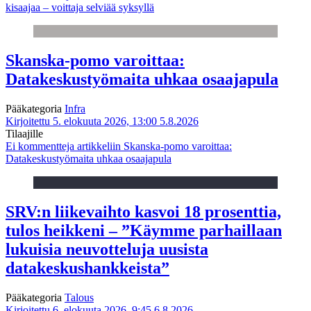
kisaajaa – voittaja selviää syksyllä
Skanska-pomo varoittaa:
Datakeskustyömaita uhkaa osaajapula
Pääkategoria
Infra
Kirjoitettu 5. elokuuta 2026, 13:00
5.8.2026
Tilaajille
Ei kommentteja
artikkeliin Skanska-pomo varoittaa:
Datakeskustyömaita uhkaa osaajapula
SRV:n liikevaihto kasvoi 18 prosenttia,
tulos heikkeni – ”Käymme parhaillaan
lukuisia neuvotteluja uusista
datakeskushankkeista”
Pääkategoria
Talous
Kirjoitettu 6. elokuuta 2026, 9:45
6.8.2026