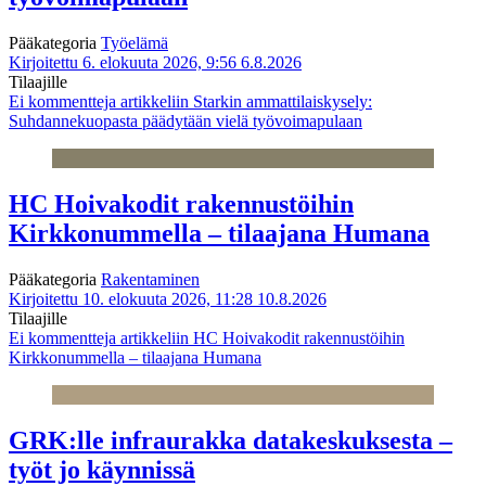
Pääkategoria
Työelämä
Kirjoitettu 6. elokuuta 2026, 9:56
6.8.2026
Tilaajille
Ei kommentteja
artikkeliin Starkin ammattilaiskysely:
Suhdannekuopasta päädytään vielä työvoimapulaan
HC Hoivakodit rakennustöihin
Kirkkonummella – tilaajana Humana
Pääkategoria
Rakentaminen
Kirjoitettu 10. elokuuta 2026, 11:28
10.8.2026
Tilaajille
Ei kommentteja
artikkeliin HC Hoivakodit rakennustöihin
Kirkkonummella – tilaajana Humana
GRK:lle infraurakka datakeskuksesta –
työt jo käynnissä