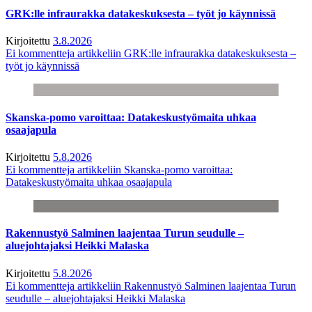
GRK:lle infraurakka datakeskuksesta – työt jo käynnissä
Kirjoitettu
3.8.2026
Ei kommentteja
artikkeliin GRK:lle infraurakka datakeskuksesta –
työt jo käynnissä
Skanska-pomo varoittaa: Datakeskustyömaita uhkaa
osaajapula
Kirjoitettu
5.8.2026
Ei kommentteja
artikkeliin Skanska-pomo varoittaa:
Datakeskustyömaita uhkaa osaajapula
Rakennustyö Salminen laajentaa Turun seudulle –
aluejohtajaksi Heikki Malaska
Kirjoitettu
5.8.2026
Ei kommentteja
artikkeliin Rakennustyö Salminen laajentaa Turun
seudulle – aluejohtajaksi Heikki Malaska