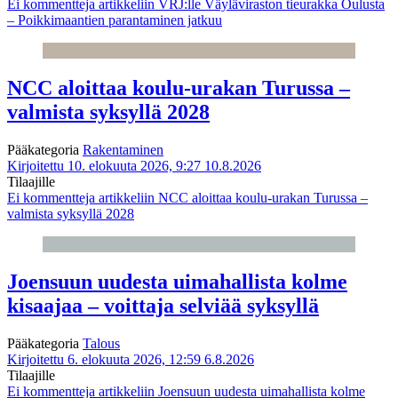
Ei kommentteja
artikkeliin VRJ:lle Väyläviraston tieurakka Oulusta
– Poikkimaantien parantaminen jatkuu
NCC aloittaa koulu-urakan Turussa –
valmista syksyllä 2028
Pääkategoria
Rakentaminen
Kirjoitettu 10. elokuuta 2026, 9:27
10.8.2026
Tilaajille
Ei kommentteja
artikkeliin NCC aloittaa koulu-urakan Turussa –
valmista syksyllä 2028
Joensuun uudesta uimahallista kolme
kisaajaa – voittaja selviää syksyllä
Pääkategoria
Talous
Kirjoitettu 6. elokuuta 2026, 12:59
6.8.2026
Tilaajille
Ei kommentteja
artikkeliin Joensuun uudesta uimahallista kolme