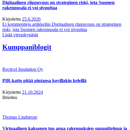
Digitaalinen riippuvuus on strateginen riski, jota Suomen
rakennusala ei voi sivuuttaa
Kirjoitettu
25.6.2026
Ei kommentteja
artikkeliin Digitaalinen riippuvuus on strateginen
riski, jota Suomen rakennusala ei voi sivuuttaa
Lisää vieraskynästä
Kumppaniblogit
Recticel Insulation Oy
PIR-katto pitää pintansa kovillakin keleillä
Kirjoitettu
21.10.2024
Ilmoitus
Thomas Lindstrom
Virtuaalinen kaksonen tuo apua rakennuksien suunnitteluun ja