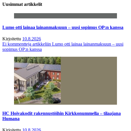
Uusimmat artikkelit
Lumo otti lainaa lainanmaksuun – uusi sopimus OP:n kanssa
Kirjoitettu
10.8.2026
Ei kommentteja
artikkeliin Lumo otti lainaa lainanmaksuun – uusi
sopimus OP:n kanssa
HC Hoivakodit rakennustöihin Kirkkonummella – tilaajana
Humana
Kirjoitettu
10.8.2026