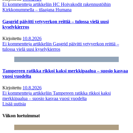
Ei kommentteja
artikkeliin HC Hoivakodit rakennustöihin
Kirkkonummella – tilaajana Humana
Gasgrid päivitti vetyverkon reittiä – tulossa vielä uusi
kyselykierros
Kirjoitettu
10.8.2026
Ei kommentteja
artikkeliin Gasgrid päivitti vetyverkon reittiä –
tulossa vielä uusi kyselykierros
Tampereen ratikka rikkoi kaksi merkkipaalua – suosio kasvaa
vuosi vuodelta
Kirjoitettu
10.8.2026
Ei kommentteja
artikkeliin Tampereen ratikka rikkoi kaksi
merkkipaalua – suosio kasvaa vuosi vuodelta
Lisää uutisia
Viikon luetuimmat