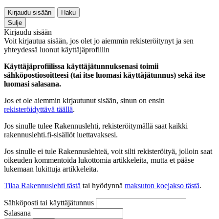
Kirjaudu sisään
Haku
Sulje
Kirjaudu sisään
Voit kirjautua sisään, jos olet jo aiemmin rekisteröitynyt ja sen
yhteydessä luonut käyttäjäprofiilin
Käyttäjäprofiilissa käyttäjätunnuksenasi toimii
sähköpostiosoitteesi (tai itse luomasi käyttäjätunnus) sekä itse
luomasi salasana.
Jos et ole aiemmin kirjautunut sisään, sinun on ensin
rekisteröidyttävä täällä
.
Jos sinulle tulee Rakennuslehti, rekisteröitymällä saat kaikki
rakennuslehti.fi-sisällöt luettavaksesi.
Jos sinulle ei tule Rakennuslehteä, voit silti rekisteröityä, jolloin saat
oikeuden kommentoida lukottomia artikkeleita, mutta et pääse
lukemaan lukittuja artikkeleita.
Tilaa Rakennuslehti tästä
tai hyödynnä
maksuton koejakso tästä
.
Sähköposti tai käyttäjätunnus
Salasana