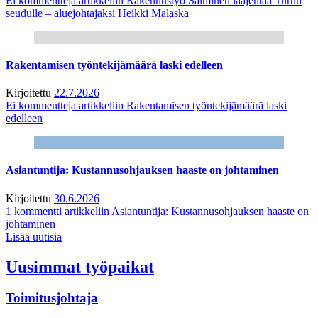
Ei kommentteja
artikkeliin Rakennustyö Salminen laajentaa Turun
seudulle – aluejohtajaksi Heikki Malaska
Rakentamisen työntekijämäärä laski edelleen
Kirjoitettu
22.7.2026
Ei kommentteja
artikkeliin Rakentamisen työntekijämäärä laski
edelleen
Asiantuntija: Kustannusohjauksen haaste on johtaminen
Kirjoitettu
30.6.2026
1 kommentti
artikkeliin Asiantuntija: Kustannusohjauksen haaste on
johtaminen
Lisää uutisia
Uusimmat työpaikat
Toimitusjohtaja