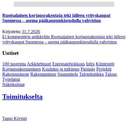
Ruotsalainen korjausrakentaja teki jälleen yrityskaupat
Suomessa – asema pääkaupunkiseudulla vahvistuu
Kirjoitettu
31.7.2026
Ei kommentteja
artikkeliin Ruotsalainen korjausrakentaja teki jälleen
yrityskaupat Suomessa – asema pääkaupunkiseudulla vahvistuu
Uutiset
100 tuoreinta
Arkkitehtuuri
Energiatehokkuus
Infra
Kiinteistöt
Korjausrakentaminen
Koulutus ja tutkimus
Pientalo
Projektit
Rakennustuote
Rakentaminen
Suunnittelu
Talotekniikka
Talous
Työelämä
Näkökulmat
Toimitukselta
Tapio Kivistö