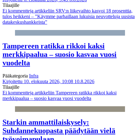
Tilaajille
Ei kommentteja
artikkeliin SRV:n liikevaihto kasvoi 18 prosenttia,
tulos heikkeni – ”Käymme parhaillaan lukuisia neuvotteluja uusista
datakeskushankkeista”
Tampereen ratikka rikkoi kaksi
merkkipaalua – suosio kasvaa vuosi
vuodelta
Pääkategoria
Infra
Kirjoitettu 10. elokuuta 2026, 10:08
10.8.2026
Tilaajille
Ei kommentteja
artikkeliin Tampereen ratikka rikkoi kaksi
merkkipaalua – suosio kasvaa vuosi vuodelta
Starkin ammattilaiskysely:
Suhdannekuopasta päädytään vielä
työvoimapulaan