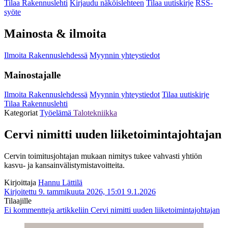
Tilaa Rakennuslehti
Kirjaudu näköislehteen
Tilaa uutiskirje
RSS-
syöte
Mainosta & ilmoita
Ilmoita Rakennuslehdessä
Myynnin yhteystiedot
Mainostajalle
Ilmoita Rakennuslehdessä
Myynnin yhteystiedot
Tilaa uutiskirje
Tilaa Rakennuslehti
Kategoriat
Työelämä
Talotekniikka
Cervi nimitti uuden liiketoimintajohtajan
Cervin toimitusjohtajan mukaan nimitys tukee vahvasti yhtiön
kasvu- ja kansainvälistymistavoitteita.
Kirjoittaja
Hannu Lättilä
Kirjoitettu 9. tammikuuta 2026, 15:01
9.1.2026
Tilaajille
Ei kommentteja
artikkeliin Cervi nimitti uuden liiketoimintajohtajan