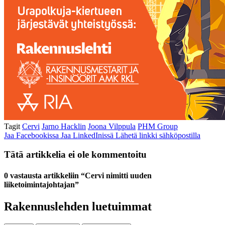
Tagit
Cervi
Jarno Hacklin
Joona Vilppula
PHM Group
Jaa Facebookissa
Jaa LinkedInissä
Lähetä linkki sähköpostilla
Tätä artikkelia ei ole kommentoitu
0 vastausta artikkeliin “Cervi nimitti uuden
liiketoimintajohtajan”
Rakennuslehden luetuimmat