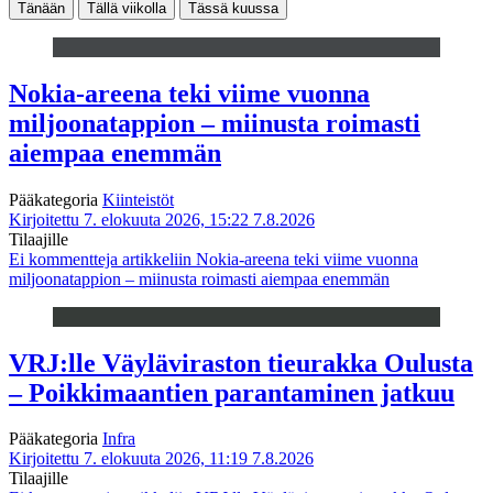
Tänään
Tällä viikolla
Tässä kuussa
Nokia-areena teki viime vuonna
miljoonatappion – miinusta roimasti
aiempaa enemmän
Pääkategoria
Kiinteistöt
Kirjoitettu 7. elokuuta 2026, 15:22
7.8.2026
Tilaajille
Ei kommentteja
artikkeliin Nokia-areena teki viime vuonna
miljoonatappion – miinusta roimasti aiempaa enemmän
VRJ:lle Väyläviraston tieurakka Oulusta
– Poikkimaantien parantaminen jatkuu
Pääkategoria
Infra
Kirjoitettu 7. elokuuta 2026, 11:19
7.8.2026
Tilaajille