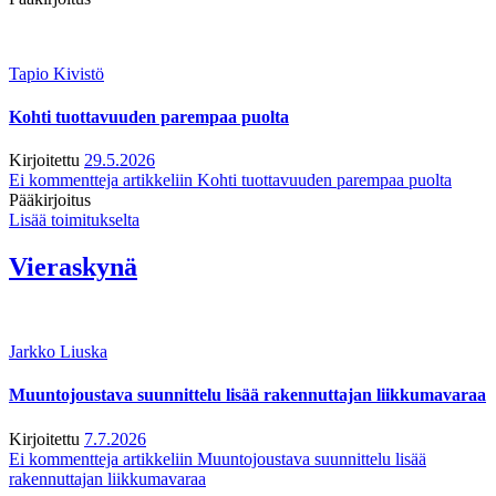
Tapio Kivistö
Kohti tuottavuuden parempaa puolta
Kirjoitettu
29.5.2026
Ei kommentteja
artikkeliin Kohti tuottavuuden parempaa puolta
Pääkirjoitus
Lisää toimitukselta
Vieraskynä
Jarkko Liuska
Muuntojoustava suunnittelu lisää rakennuttajan liikkumavaraa
Kirjoitettu
7.7.2026
Ei kommentteja
artikkeliin Muuntojoustava suunnittelu lisää
rakennuttajan liikkumavaraa