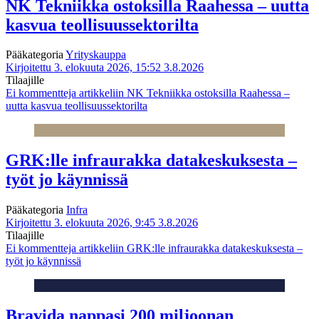
NK Tekniikka ostoksilla Raahessa – uutta
kasvua teollisuussektorilta
Pääkategoria
Yrityskauppa
Kirjoitettu 3. elokuuta 2026, 15:52
3.8.2026
Tilaajille
Ei kommentteja
artikkeliin NK Tekniikka ostoksilla Raahessa –
uutta kasvua teollisuussektorilta
GRK:lle infraurakka datakeskuksesta –
työt jo käynnissä
Pääkategoria
Infra
Kirjoitettu 3. elokuuta 2026, 9:45
3.8.2026
Tilaajille
Ei kommentteja
artikkeliin GRK:lle infraurakka datakeskuksesta –
työt jo käynnissä
Bravida nappasi 200 miljoonan