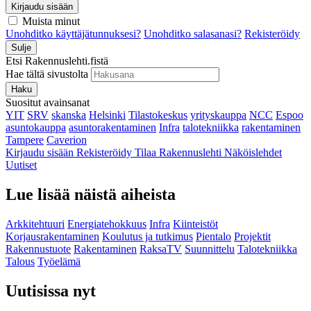
Kirjaudu sisään
Muista minut
Unohditko käyttäjätunnuksesi?
Unohditko salasanasi?
Rekisteröidy
Sulje
Etsi Rakennuslehti.fistä
Hae tältä sivustolta
Haku
Suositut avainsanat
YIT
SRV
skanska
Helsinki
Tilastokeskus
yrityskauppa
NCC
Espoo
asuntokauppa
asuntorakentaminen
Infra
talotekniikka
rakentaminen
Tampere
Caverion
Kirjaudu sisään
Rekisteröidy
Tilaa Rakennuslehti
Näköislehdet
Uutiset
Lue lisää näistä aiheista
Arkkitehtuuri
Energiatehokkuus
Infra
Kiinteistöt
Korjausrakentaminen
Koulutus ja tutkimus
Pientalo
Projektit
Rakennustuote
Rakentaminen
RaksaTV
Suunnittelu
Talotekniikka
Talous
Työelämä
Uutisissa nyt