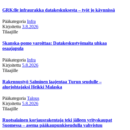
GRK:lle infraurakka datakeskuksesta – työt jo käynnissä
Pääkategoria
Infra
Kirjoitettu
3.8.2026
Tilaajille
Skanska-pomo varoittaa: Datakeskustyömaita uhkaa
osaajapula
Pääkategoria
Infra
Kirjoitettu
5.8.2026
Tilaajille
Rakennustyö Salminen laajentaa Turun seudulle –
aluejohtajaksi Heikki Malaska
Pääkategoria
Talous
Kirjoitettu
5.8.2026
Tilaajille
Ruotsalainen korjausrakentaja teki jälleen yrityskaupat
Suomessa – asema pääkaupunkiseudulla vahvistuu