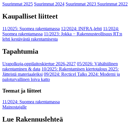
Suurimmat 2025
Suurimmat 2024
Suurimmat 2023
Suurimmat 2022
Kaupalliset liitteet
11/2025: Suomea rakentamassa
12/2024: INFRA-lehti
11/2024:
Suomea rakentamassa
11/2023: Jokka − Rakennusteollisuus RT:n
lehti kestävästä rakentamisesta
Tapahtumia
Urapolkuja-oppilaitoskiertue 2026-2027
05/2026: Vähähiilinen
rakentaminen & data
10/2025: Rakentamisen kiertotalous 2025:
Jätteistä materiaaleiksi
09/2024: Recticel Talks 2024: Moderni ja
paloturvallinen loiva katto
Teemat ja liitteet
11/2024: Suomea rakentamassa
Mainostajalle
Lue Rakennuslehteä