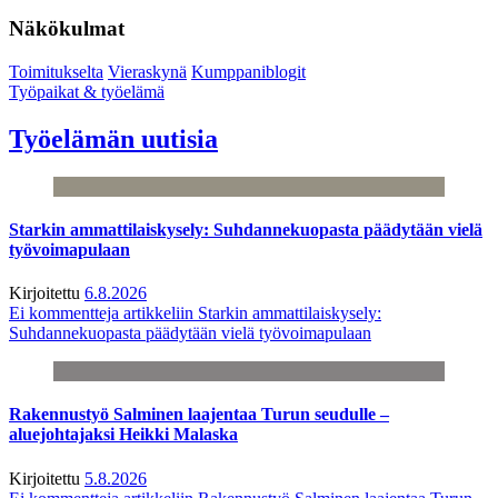
Näkökulmat
Toimitukselta
Vieraskynä
Kumppaniblogit
Työpaikat & työelämä
Työelämän uutisia
Starkin ammattilaiskysely: Suhdannekuopasta päädytään vielä
työvoimapulaan
Kirjoitettu
6.8.2026
Ei kommentteja
artikkeliin Starkin ammattilaiskysely:
Suhdannekuopasta päädytään vielä työvoimapulaan
Rakennustyö Salminen laajentaa Turun seudulle –
aluejohtajaksi Heikki Malaska
Kirjoitettu
5.8.2026