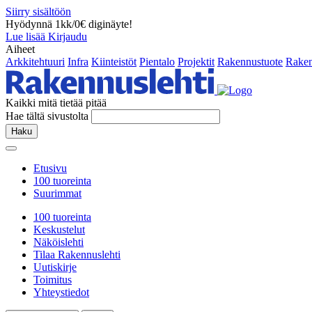
Siirry sisältöön
Hyödynnä 1kk/0€ diginäyte!
Lue lisää
Kirjaudu
Aiheet
Arkkitehtuuri
Infra
Kiinteistöt
Pientalo
Projektit
Rakennustuote
Raken
Kaikki mitä tietää pitää
Hae tältä sivustolta
Haku
Etusivu
100 tuoreinta
Suurimmat
100 tuoreinta
Keskustelut
Näköislehti
Tilaa Rakennuslehti
Uutiskirje
Toimitus
Yhteystiedot