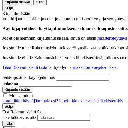
Kirjaudu sisään
Haku
Sulje
Kirjaudu sisään
Voit kirjautua sisään, jos olet jo aiemmin rekisteröitynyt ja sen yhteyde
Käyttäjäprofiilissa käyttäjätunnuksenasi toimii sähköpostiosoittees
Jos et ole aiemmin kirjautunut sisään, sinun on ensin
rekisteröidyttävä 
Jos sinulle tulee Rakennuslehti, rekisteröitymällä saat kaikki rakennusle
Jos sinulle ei tule Rakennuslehteä, voit silti rekisteröityä, jolloin sa
Tilaa Rakennuslehti tästä
tai hyödynnä
maksuton koejakso tästä
.
Sähköposti tai käyttäjätunnus
Salasana
Kirjaudu sisään
Muista minut
Unohditko käyttäjätunnuksesi?
Unohditko salasanasi?
Rekisteröidy
Sulje
Etsi Rakennuslehti.fistä
Hae tältä sivustolta
Haku