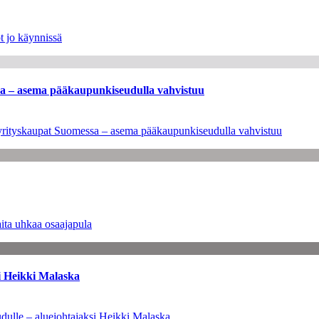
t jo käynnissä
ssa – asema pääkaupunkiseudulla vahvistuu
en yrityskaupat Suomessa – asema pääkaupunkiseudulla vahvistuu
ita uhkaa osaajapula
i Heikki Malaska
dulle – aluejohtajaksi Heikki Malaska