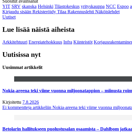
Suositut avainsanat
YIT
SRV
skanska
Helsinki
Tilastokeskus
yrityskauppa
NCC
Espoo
Kirjaudu sisään
Rekisteröidy
Tilaa Rakennuslehti
Näköislehdet
Uutiset
Lue lisää näistä aiheista
Arkkitehtuuri
Energiatehokkuus
Infra
Kiinteistöt
Korjausrakentamine
Uutisissa nyt
Uusimmat artikkelit
Nokia-areena teki viime vuonna miljoonatappion – miinusta ro
Kirjoitettu
7.8.2026
Ei kommentteja
artikkeliin Nokia-areena teki viime vuonna miljoona
Betolarin hallitukseen puolustusalan osaamista – Dahlbom jatk