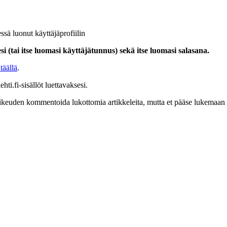
ssä luonut käyttäjäprofiilin
i (tai itse luomasi käyttäjätunnus) sekä itse luomasi salasana.
täällä
.
hti.fi-sisällöt luettavaksesi.
at oikeuden kommentoida lukottomia artikkeleita, mutta et pääse lukemaan l