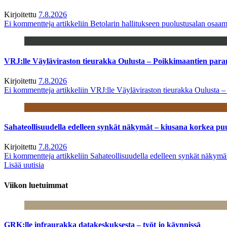
Kirjoitettu
7.8.2026
Ei kommentteja
artikkeliin Betolarin hallitukseen puolustusalan osa
VRJ:lle Väyläviraston tieurakka Oulusta – Poikkimaantien par
Kirjoitettu
7.8.2026
Ei kommentteja
artikkeliin VRJ:lle Väyläviraston tieurakka Oulusta 
Sahateollisuudella edelleen synkät näkymät – kiusana korkea pu
Kirjoitettu
7.8.2026
Ei kommentteja
artikkeliin Sahateollisuudella edelleen synkät näkym
Lisää uutisia
Viikon luetuimmat
GRK:lle infraurakka datakeskuksesta – työt jo käynnissä