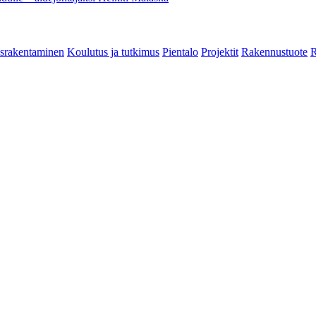
srakentaminen
Koulutus ja tutkimus
Pientalo
Projektit
Rakennustuote
R