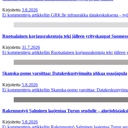
Kirjoitettu
3.8.2026
Ei kommentteja
artikkeliin GRK:lle infraurakka datakeskuksesta – työ
Ruotsalainen korjausrakentaja teki jälleen yrityskaupat Suome
Kirjoitettu
31.7.2026
Ei kommentteja
artikkeliin Ruotsalainen korjausrakentaja teki jälle
Skanska-pomo varoittaa: Datakeskustyömaita uhkaa osaajapula
Kirjoitettu
5.8.2026
Ei kommentteja
artikkeliin Skanska-pomo varoittaa: Datakeskustyöma
Rakennustyö Salminen laajentaa Turun seudulle – aluejohtajaks
Kirjoitettu
5.8.2026
Ei kommentteja
artikkeliin Rakennustyö Salminen laajentaa Turun seu