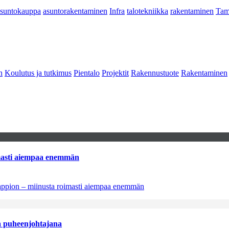
asuntokauppa
asuntorakentaminen
Infra
talotekniikka
rakentaminen
Tam
n
Koulutus ja tutkimus
Pientalo
Projektit
Rakennustuote
Rakentaminen
imasti aiempaa enemmän
tappion – miinusta roimasti aiempaa enemmän
aa puheenjohtajana