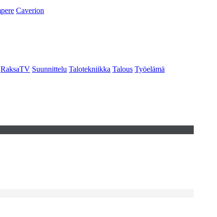
pere
Caverion
RaksaTV
Suunnittelu
Talotekniikka
Talous
Työelämä