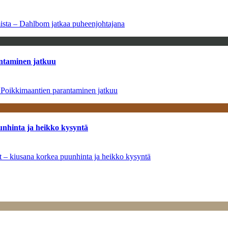
amista – Dahlbom jatkaa puheenjohtajana
antaminen jatkuu
– Poikkimaantien parantaminen jatkuu
unhinta ja heikko kysyntä
ät – kiusana korkea puunhinta ja heikko kysyntä