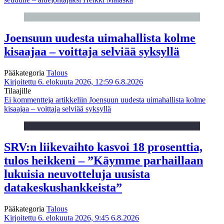
Joensuun uudesta uimahallista kolme
kisaajaa – voittaja selviää syksyllä
Pääkategoria
Talous
Kirjoitettu 6. elokuuta 2026, 12:59
6.8.2026
Tilaajille
Ei kommentteja
artikkeliin Joensuun uudesta uimahallista kolme
kisaajaa – voittaja selviää syksyllä
SRV:n liikevaihto kasvoi 18 prosenttia,
tulos heikkeni – ”Käymme parhaillaan
lukuisia neuvotteluja uusista
datakeskushankkeista”
Pääkategoria
Talous
Kirjoitettu 6. elokuuta 2026, 9:45
6.8.2026