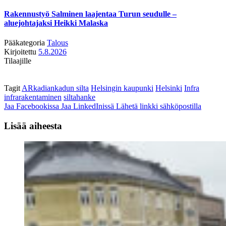
Rakennustyö Salminen laajentaa Turun seudulle –
aluejohtajaksi Heikki Malaska
Pääkategoria
Talous
Kirjoitettu
5.8.2026
Tilaajille
Tagit
ARkadiankadun silta
Helsingin kaupunki
Helsinki
Infra
infrarakentaminen
siltahanke
Jaa Facebookissa
Jaa LinkedInissä
Lähetä linkki sähköpostilla
Lisää aiheesta