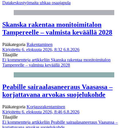
Datakeskustyömaita uhkaa osaajapula
Skanska rakentaa monitoimitalon
Tampereelle – valmista keväällä 2028
Pääkategoria
Rakentaminen
Kirjoitettu 6. elokuuta 2026, 8:32
6.8.2026
Tilaajille
Ei kommentteja
artikkeliin Skanska rakentaa monitoimitalon
Tampereelle – valmista keväällä 2028
Peabille sairaalasaneeraus Vaasassa –
korjattavana arvokas suojelukohde
Pääkategoria
Korjausrakentaminen
Kirjoitettu 6. elokuuta 2026, 8:46
6.8.2026
Tilaajille
Ei kommentteja
artikkeliin Peabille sairaalasaneeraus Vaasassa –
korjattavana arvokas suojelukohde