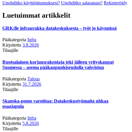
Unohditko käyttäjätunnuksesi?
Unohditko salasanasi?
Rekisteröidy
Luetuimmat artikkelit
GRK:lle infraurakka datakeskuksesta – työt jo käynnissä
Pääkategoria
Infra
Kirjoitettu
3.8.2026
Tilaajille
Ruotsalainen korjausrakentaja teki jälleen yrityskaupat
Suomessa – asema pääkaupunkiseudulla vahvistuu
Pääkategoria
Talous
Kirjoitettu
31.7.2026
Tilaajille
Skanska-pomo varoittaa: Datakeskustyömaita uhkaa
osaajapula
Pääkategoria
Infra
Kirjoitettu
5.8.2026
Tilaajille