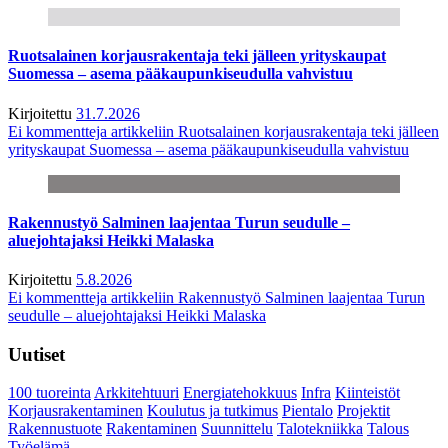
Ruotsalainen korjausrakentaja teki jälleen yrityskaupat
Suomessa – asema pääkaupunkiseudulla vahvistuu
Kirjoitettu
31.7.2026
Ei kommentteja
artikkeliin Ruotsalainen korjausrakentaja teki jälleen
yrityskaupat Suomessa – asema pääkaupunkiseudulla vahvistuu
Rakennustyö Salminen laajentaa Turun seudulle –
aluejohtajaksi Heikki Malaska
Kirjoitettu
5.8.2026
Ei kommentteja
artikkeliin Rakennustyö Salminen laajentaa Turun
seudulle – aluejohtajaksi Heikki Malaska
Uutiset
100 tuoreinta
Arkkitehtuuri
Energiatehokkuus
Infra
Kiinteistöt
Korjausrakentaminen
Koulutus ja tutkimus
Pientalo
Projektit
Rakennustuote
Rakentaminen
Suunnittelu
Talotekniikka
Talous
Työelämä