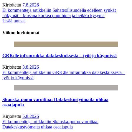
Kirjoitettu
7.8.2026
Ei kommentteja
artikkeliin Sahateollisuudella edelleen synkät
näkymät – kiusana korkea puunhinta ja heikko kysyntä
Lisää uutisia
Viikon luetuimmat
GRK:lle infraurakka datakeskuksesta – työt jo käynnissä
Kirjoitettu
3.8.2026
Ei kommentteja
artikkeliin GRK:lle infraurakka datakeskuksesta –
työt jo käynnissä
Skanska-pomo varoittaa: Datakeskustyömaita uhkaa
osaajapula
Kirjoitettu
5.8.2026
Ei kommentteja
artikkeliin Skanska-pomo varoittaa:
Datakeskustyömaita uhkaa osaajapula