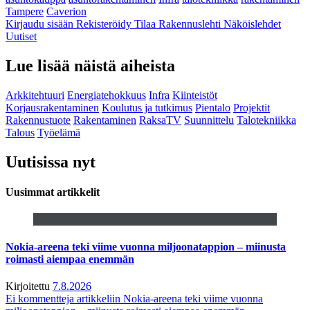
Tampere
Caverion
Kirjaudu sisään
Rekisteröidy
Tilaa Rakennuslehti
Näköislehdet
Uutiset
Lue lisää näistä aiheista
Arkkitehtuuri
Energiatehokkuus
Infra
Kiinteistöt
Korjausrakentaminen
Koulutus ja tutkimus
Pientalo
Projektit
Rakennustuote
Rakentaminen
RaksaTV
Suunnittelu
Talotekniikka
Talous
Työelämä
Uutisissa nyt
Uusimmat artikkelit
Nokia-areena teki viime vuonna miljoonatappion – miinusta
roimasti aiempaa enemmän
Kirjoitettu
7.8.2026
Ei kommentteja
artikkeliin Nokia-areena teki viime vuonna