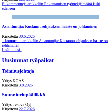
Ei kommentteja
artikkeliin Rakentamisen työntekijämäärä laski
edelleen
Asiantuntija: Kustannusohjauksen haaste on johtaminen
Kirjoitettu
30.6.2026
1 kommentti
artikkeliin Asiantuntija: Kustannusohjauksen haaste on
johtaminen
Lisää uutisia
Uusimmat työpaikat
Toimitusjohtaja
Yritys
KOAS
Kirjoitettu
3.8.2026
Suunnittelupäällikkö
Yritys
Tekova Oyj
Kirjoitettu
22.7.2026