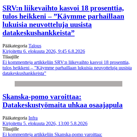
SRV:n liikevaihto kasvoi 18 prosenttia,
tulos heikkeni – ”Käymme parhaillaan
lukuisia neuvotteluja uusista
datakeskushankkeista”
Pääkategoria
Talous
Kirjoitettu 6. elokuuta 2026, 9:45
6.8.2026
Tilaajille
Ei kommentteja
artikkeliin SRV:n liikevaihto kasvoi 18 prosenttia,
tulos heikkeni – ”Käymme parhaillaan lukuisia neuvotteluja uusista
datakeskushankkeista”
Skanska-pomo varoittaa:
Datakeskustyömaita uhkaa osaajapula
Pääkategoria
Infra
Kirjoitettu 5. elokuuta 2026, 13:00
5.8.2026
Tilaajille
Ei kommentteja
artikkeliin Skanska-pomo varoittaa: