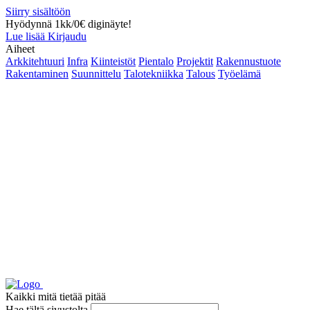
Siirry sisältöön
Hyödynnä 1kk/0€ diginäyte!
Lue lisää
Kirjaudu
Aiheet
Arkkitehtuuri
Infra
Kiinteistöt
Pientalo
Projektit
Rakennustuote
Rakentaminen
Suunnittelu
Talotekniikka
Talous
Työelämä
Kaikki mitä tietää pitää
Hae tältä sivustolta