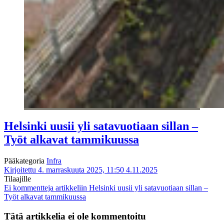
Helsinki uusii yli satavuotiaan sillan –
Työt alkavat tammikuussa
Pääkategoria
Infra
Kirjoitettu 4. marraskuuta 2025, 11:50
4.11.2025
Tilaajille
Ei kommentteja
artikkeliin Helsinki uusii yli satavuotiaan sillan –
Työt alkavat tammikuussa
Tätä artikkelia ei ole kommentoitu