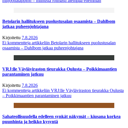
miljoonatappion – miinusta roimasti aiempaa enemmän
Betolarin hallitukseen puolustusalan osaamista – Dahlbom
jatkaa puheenjohtajana
Kirjoitettu
7.8.2026
Ei kommentteja
artikkeliin Betolarin hallitukseen puolustusalan
osaamista – Dahlbom jatkaa puheenjohtajana
VRJ:lle Väyläviraston tieurakka Oulusta – Poikkimaantien
parantaminen jatkuu
Kirjoitettu
7.8.2026
Ei kommentteja
artikkeliin VRJ:lle Väyläviraston tieurakka Oulusta
– Poikkimaantien parantaminen jatkuu
Sahateollisuudella edelleen synkät näkymät – kiusana korkea
puunhinta ja heikko kysyntä