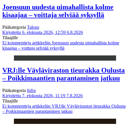
Joensuun uudesta uimahallista kolme
kisaajaa – voittaja selviää syksyllä
Pääkategoria
Talous
Kirjoitettu 6. elokuuta 2026, 12:59
6.8.2026
Tilaajille
Ei kommentteja
artikkeliin Joensuun uudesta uimahallista kolme
kisaajaa – voittaja selviää syksyllä
VRJ:lle Väyläviraston tieurakka Oulusta
– Poikkimaantien parantaminen jatkuu
Pääkategoria
Infra
Kirjoitettu 7. elokuuta 2026, 11:19
7.8.2026
Tilaajille
Ei kommentteja
artikkeliin VRJ:lle Väyläviraston tieurakka Oulusta
– Poikkimaantien parantaminen jatkuu