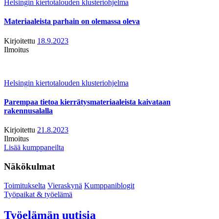
Helsingin kiertotalouden klusteriohjelma
Materiaaleista parhain on olemassa oleva
Kirjoitettu
18.9.2023
Ilmoitus
Helsingin kiertotalouden klusteriohjelma
Parempaa tietoa kierrätysmateriaaleista kaivataan
rakennusalalla
Kirjoitettu
21.8.2023
Ilmoitus
Lisää kumppaneilta
Näkökulmat
Toimitukselta
Vieraskynä
Kumppaniblogit
Työpaikat & työelämä
Työelämän uutisia