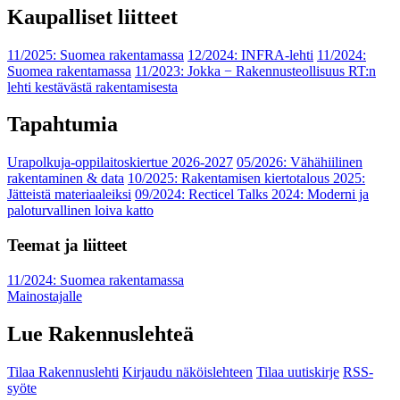
Kaupalliset liitteet
11/2025: Suomea rakentamassa
12/2024: INFRA-lehti
11/2024:
Suomea rakentamassa
11/2023: Jokka − Rakennusteollisuus RT:n
lehti kestävästä rakentamisesta
Tapahtumia
Urapolkuja-oppilaitoskiertue 2026-2027
05/2026: Vähähiilinen
rakentaminen & data
10/2025: Rakentamisen kiertotalous 2025:
Jätteistä materiaaleiksi
09/2024: Recticel Talks 2024: Moderni ja
paloturvallinen loiva katto
Teemat ja liitteet
11/2024: Suomea rakentamassa
Mainostajalle
Lue Rakennuslehteä
Tilaa Rakennuslehti
Kirjaudu näköislehteen
Tilaa uutiskirje
RSS-
syöte