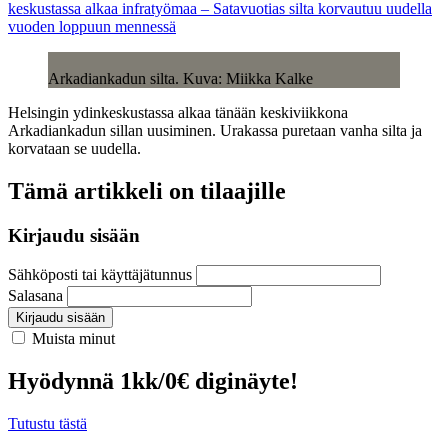
keskustassa alkaa infratyömaa – Satavuotias silta korvautuu uudella
vuoden loppuun mennessä
Arkadiankadun silta. Kuva: Miikka Kalke
Helsingin ydinkeskustassa alkaa tänään keskiviikkona
Arkadiankadun sillan uusiminen. Urakassa puretaan vanha silta ja
korvataan se uudella.
Tämä artikkeli on tilaajille
Kirjaudu sisään
Sähköposti tai käyttäjätunnus
Salasana
Kirjaudu sisään
Muista minut
Hyödynnä 1kk/0€ diginäyte!
Tutustu tästä