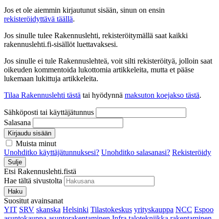
Jos et ole aiemmin kirjautunut sisään, sinun on ensin
rekisteröidyttävä täällä
.
Jos sinulle tulee Rakennuslehti, rekisteröitymällä saat kaikki
rakennuslehti.fi-sisällöt luettavaksesi.
Jos sinulle ei tule Rakennuslehteä, voit silti rekisteröityä, jolloin saat
oikeuden kommentoida lukottomia artikkeleita, mutta et pääse
lukemaan lukittuja artikkeleita.
Tilaa Rakennuslehti tästä
tai hyödynnä
maksuton koejakso tästä
.
Sähköposti tai käyttäjätunnus
Salasana
Kirjaudu sisään
Muista minut
Unohditko käyttäjätunnuksesi?
Unohditko salasanasi?
Rekisteröidy
Sulje
Etsi Rakennuslehti.fistä
Hae tältä sivustolta
Haku
Suositut avainsanat
YIT
SRV
skanska
Helsinki
Tilastokeskus
yrityskauppa
NCC
Espoo
asuntokauppa
asuntorakentaminen
Infra
talotekniikka
rakentaminen