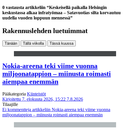
0 vastausta artikkeliin “Keskeisellä paikalla Helsingin
keskustassa alkaa infratyömaa – Satavuotias silta korvautuu
uudella vuoden loppuun mennessä”
Rakennuslehden luetuimmat
Tänään
Tällä viikolla
Tässä kuussa
Nokia-areena teki viime vuonna
miljoonatappion – miinusta roimasti
aiempaa enemmän
Pääkategoria
Kiinteistöt
Kirjoitettu 7. elokuuta 2026, 15:22
7.8.2026
Tilaajille
Ei kommentteja
artikkeliin Nokia-areena teki viime vuonna
miljoonatappion – miinusta roimasti aiempaa enemmän