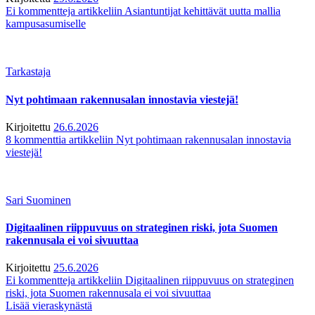
Ei kommentteja
artikkeliin Asiantuntijat kehittävät uutta mallia
kampusasumiselle
Tarkastaja
Nyt pohtimaan rakennusalan innostavia viestejä!
Kirjoitettu
26.6.2026
8 kommenttia
artikkeliin Nyt pohtimaan rakennusalan innostavia
viestejä!
Sari Suominen
Digitaalinen riippuvuus on strateginen riski, jota Suomen
rakennusala ei voi sivuuttaa
Kirjoitettu
25.6.2026
Ei kommentteja
artikkeliin Digitaalinen riippuvuus on strateginen
riski, jota Suomen rakennusala ei voi sivuuttaa
Lisää vieraskynästä