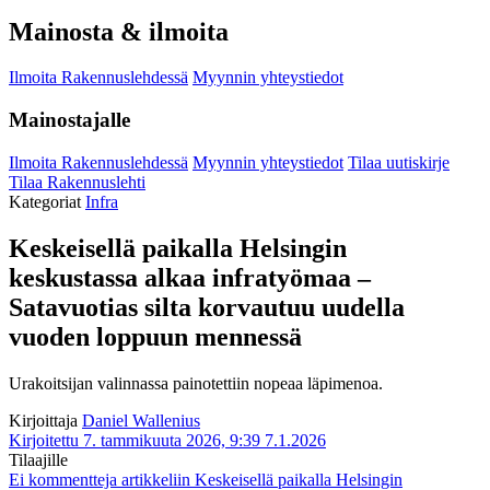
Mainosta & ilmoita
Ilmoita Rakennuslehdessä
Myynnin yhteystiedot
Mainostajalle
Ilmoita Rakennuslehdessä
Myynnin yhteystiedot
Tilaa uutiskirje
Tilaa Rakennuslehti
Kategoriat
Infra
Keskeisellä paikalla Helsingin
keskustassa alkaa infratyömaa –
Satavuotias silta korvautuu uudella
vuoden loppuun mennessä
Urakoitsijan valinnassa painotettiin nopeaa läpimenoa.
Kirjoittaja
Daniel Wallenius
Kirjoitettu 7. tammikuuta 2026, 9:39
7.1.2026
Tilaajille
Ei kommentteja
artikkeliin Keskeisellä paikalla Helsingin