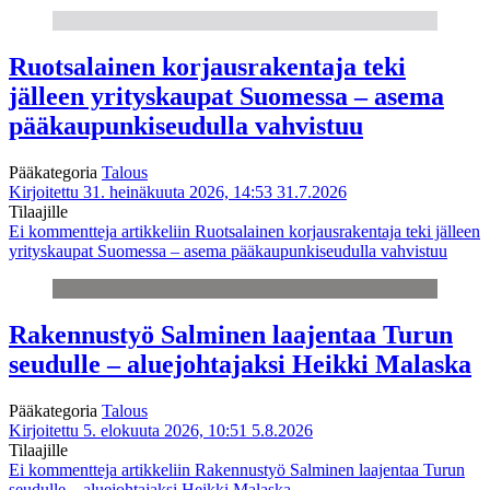
Ruotsalainen korjausrakentaja teki
jälleen yrityskaupat Suomessa – asema
pääkaupunkiseudulla vahvistuu
Pääkategoria
Talous
Kirjoitettu 31. heinäkuuta 2026, 14:53
31.7.2026
Tilaajille
Ei kommentteja
artikkeliin Ruotsalainen korjausrakentaja teki jälleen
yrityskaupat Suomessa – asema pääkaupunkiseudulla vahvistuu
Rakennustyö Salminen laajentaa Turun
seudulle – aluejohtajaksi Heikki Malaska
Pääkategoria
Talous
Kirjoitettu 5. elokuuta 2026, 10:51
5.8.2026
Tilaajille
Ei kommentteja
artikkeliin Rakennustyö Salminen laajentaa Turun
seudulle – aluejohtajaksi Heikki Malaska