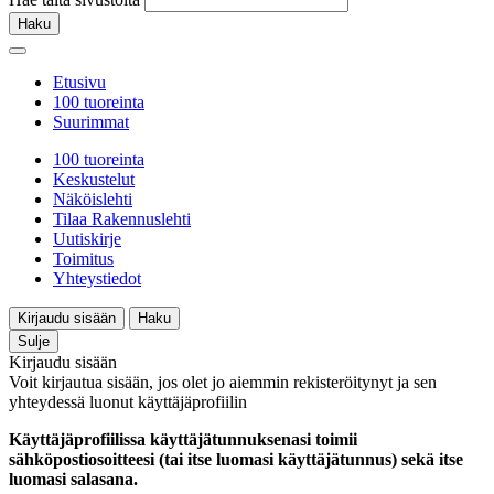
Haku
Etusivu
100 tuoreinta
Suurimmat
100 tuoreinta
Keskustelut
Näköislehti
Tilaa Rakennuslehti
Uutiskirje
Toimitus
Yhteystiedot
Kirjaudu sisään
Haku
Sulje
Kirjaudu sisään
Voit kirjautua sisään, jos olet jo aiemmin rekisteröitynyt ja sen
yhteydessä luonut käyttäjäprofiilin
Käyttäjäprofiilissa käyttäjätunnuksenasi toimii
sähköpostiosoitteesi (tai itse luomasi käyttäjätunnus) sekä itse
luomasi salasana.