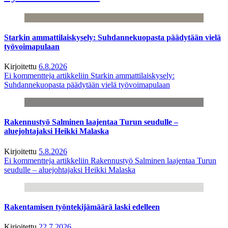
Starkin ammattilaiskysely: Suhdannekuopasta päädytään vielä
työvoimapulaan
Kirjoitettu
6.8.2026
Ei kommentteja
artikkeliin Starkin ammattilaiskysely:
Suhdannekuopasta päädytään vielä työvoimapulaan
Rakennustyö Salminen laajentaa Turun seudulle –
aluejohtajaksi Heikki Malaska
Kirjoitettu
5.8.2026
Ei kommentteja
artikkeliin Rakennustyö Salminen laajentaa Turun
seudulle – aluejohtajaksi Heikki Malaska
Rakentamisen työntekijämäärä laski edelleen
Kirjoitettu
22.7.2026