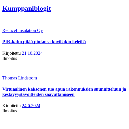
Kumppaniblogit
Recticel Insulation Oy
PIR-katto pitää pintansa kovillakin keleillä
Kirjoitettu
21.10.2024
Ilmoitus
Thomas Lindstrom
Virtuaalinen kaksonen tuo apua rakennuksien suunnitteluun ja
kestävyystavoitteiden saavuttamiseen
Kirjoitettu
24.6.2024
Ilmoitus