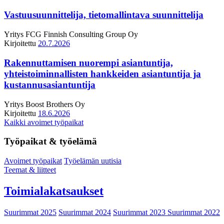
Vastuusuunnittelija, tietomallintava suunnittelija
Yritys
FCG Finnish Consulting Group Oy
Kirjoitettu
20.7.2026
Rakennuttamisen nuorempi asiantuntija,
yhteistoiminnallisten hankkeiden asiantuntija ja
kustannusasiantuntija
Yritys
Boost Brothers Oy
Kirjoitettu
18.6.2026
Kaikki avoimet työpaikat
Työpaikat & työelämä
Avoimet työpaikat
Työelämän uutisia
Teemat & liitteet
Toimialakatsaukset
Suurimmat 2025
Suurimmat 2024
Suurimmat 2023
Suurimmat 2022