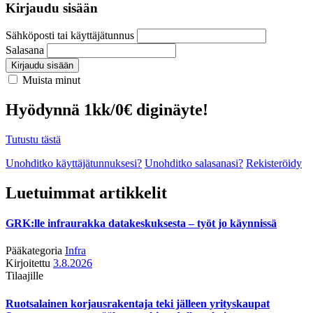
Kirjaudu sisään
Sähköposti tai käyttäjätunnus
Salasana
Kirjaudu sisään
Muista minut
Hyödynnä 1kk/0€ diginäyte!
Tutustu tästä
Unohditko käyttäjätunnuksesi?
Unohditko salasanasi?
Rekisteröidy
Luetuimmat artikkelit
GRK:lle infraurakka datakeskuksesta – työt jo käynnissä
Pääkategoria
Infra
Kirjoitettu
3.8.2026
Tilaajille
Ruotsalainen korjausrakentaja teki jälleen yrityskaupat