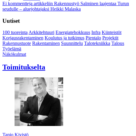
Ei kommentteja
artikkeliin Rakennustyö Salminen laajentaa Turun
seudulle – aluejohtajaksi Heikki Malaska
Uutiset
100 tuoreinta
Arkkitehtuuri
Energiatehokkuus
Infra
Kiinteistöt
Korjausrakentaminen
Koulutus ja tutkimus
Pientalo
Projektit
Rakennustuote
Rakentaminen
Suunnittelu
Talotekniikka
Talous
Työelämä
Näkökulmat
Toimitukselta
Tapio Kivistö