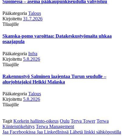
Suomessa – asema pääkaupunkiseudulla vahvistuu
Pääkategoria
Talous
Kirjoitettu
31.7.2026
Tilaajille
Skanska-pomo varoittaa: Datakeskustyömaita uhkaa
osaajapula
Pääkategoria
Infra
Kirjoitettu
5.8.2026
Tilaajille
Rakennustyö Salminen laajentaa Turun seudulle –
aluejohtajaksi Heikki Malaska
Pääkategoria
Talous
Kirjoitettu
5.8.2026
Tilaajille
Tagit
Korkein hallinto-oikeus
Oulu
Terva Tower
Terwa
Kiinteistökehitys
Terwa Management
Jaa Facebookissa
Jaa LinkedInissä
Lähetä linkki sähköpostilla