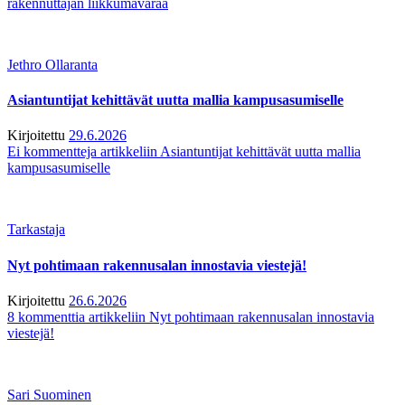
rakennuttajan liikkumavaraa
Jethro Ollaranta
Asiantuntijat kehittävät uutta mallia kampusasumiselle
Kirjoitettu
29.6.2026
Ei kommentteja
artikkeliin Asiantuntijat kehittävät uutta mallia
kampusasumiselle
Tarkastaja
Nyt pohtimaan rakennusalan innostavia viestejä!
Kirjoitettu
26.6.2026
8 kommenttia
artikkeliin Nyt pohtimaan rakennusalan innostavia
viestejä!
Sari Suominen