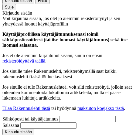
Kirjaudu sisään
Haku
Sulje
Kirjaudu sisään
Voit kirjautua sisään, jos olet jo aiemmin rekisteröitynyt ja sen
yhteydessä luonut käyttäjäprofiilin
Käyttäjäprofiilissa käyttäjätunnuksenasi toimii
sähköpostiosoitteesi (tai itse luomasi käyttäjätunnus) sekä itse
luomasi salasana.
Jos et ole aiemmin kirjautunut sisään, sinun on ensin
rekisteröidyttävä täällä
.
Jos sinulle tulee Rakennuslehti, rekisteröitymällä saat kaikki
rakennuslehti.fi-sisällöt luettavaksesi.
Jos sinulle ei tule Rakennuslehteä, voit silti rekisteröityä, jolloin saat
oikeuden kommentoida lukottomia artikkeleita, mutta et pääse
lukemaan lukittuja artikkeleita.
Tilaa Rakennuslehti tästä
tai hyödynnä
maksuton koejakso tästä
.
Sähköposti tai käyttäjätunnus
Salasana
Kirjaudu sisään