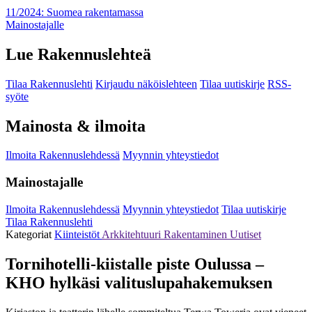
11/2024: Suomea rakentamassa
Mainostajalle
Lue Rakennuslehteä
Tilaa Rakennuslehti
Kirjaudu näköislehteen
Tilaa uutiskirje
RSS-
syöte
Mainosta & ilmoita
Ilmoita Rakennuslehdessä
Myynnin yhteystiedot
Mainostajalle
Ilmoita Rakennuslehdessä
Myynnin yhteystiedot
Tilaa uutiskirje
Tilaa Rakennuslehti
Kategoriat
Kiinteistöt
Arkkitehtuuri
Rakentaminen
Uutiset
Tornihotelli-kiistalle piste Oulussa –
KHO hylkäsi valituslupahakemuksen