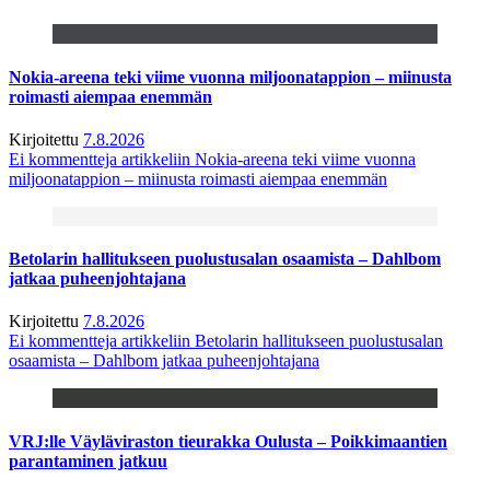
Nokia-areena teki viime vuonna miljoonatappion – miinusta
roimasti aiempaa enemmän
Kirjoitettu
7.8.2026
Ei kommentteja
artikkeliin Nokia-areena teki viime vuonna
miljoonatappion – miinusta roimasti aiempaa enemmän
Betolarin hallitukseen puolustusalan osaamista – Dahlbom
jatkaa puheenjohtajana
Kirjoitettu
7.8.2026
Ei kommentteja
artikkeliin Betolarin hallitukseen puolustusalan
osaamista – Dahlbom jatkaa puheenjohtajana
VRJ:lle Väyläviraston tieurakka Oulusta – Poikkimaantien
parantaminen jatkuu