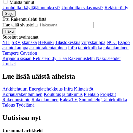
Muista minut
Unohditko käyttäjätunnuksesi?
Unohditko salasanasi?
Rekisteröidy
Sulje
Etsi Rakennuslehti.fistä
Hae tältä sivustolta
Haku
Suositut avainsanat
YIT
SRV
skanska
Helsinki
Tilastokeskus
yrityskauppa
NCC
Espoo
asuntokauppa
asuntorakentaminen
Infra
talotekniikka
rakentaminen
Tampere
Caverion
Kirjaudu sisään
Rekisteröidy
Tilaa Rakennuslehti
Näköislehdet
Uutiset
Lue lisää näistä aiheista
Arkkitehtuuri
Energiatehokkuus
Infra
Kiinteistöt
Korjausrakentaminen
Koulutus ja tutkimus
Pientalo
Projektit
Rakennustuote
Rakentaminen
RaksaTV
Suunnittelu
Talotekniikka
Talous
Työelämä
Uutisissa nyt
Uusimmat artikkelit