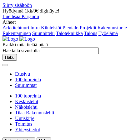
Siirry sisältöön
Hyödynnä 1kk/0€ diginäyte!
Lue lisää
Kirjaudu
Aiheet
Arkkitehtuuri
Infra
Kiinteistöt
Pientalo
Projektit
Rakennustuote
Rakentaminen
Suunnittelu
Talotekniikka
Talous
Työelämä
Kaikki mitä tietää pitää
Hae tältä sivustolta
Haku
Etusivu
100 tuoreinta
Suurimmat
100 tuoreinta
Keskustelut
Näköislehti
Tilaa Rakennuslehti
Uutiskirje
Toimitus
Yhteystiedot