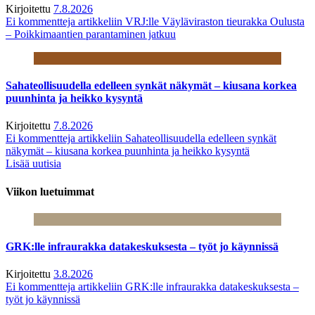
Kirjoitettu
7.8.2026
Ei kommentteja
artikkeliin VRJ:lle Väyläviraston tieurakka Oulusta
– Poikkimaantien parantaminen jatkuu
Sahateollisuudella edelleen synkät näkymät – kiusana korkea
puunhinta ja heikko kysyntä
Kirjoitettu
7.8.2026
Ei kommentteja
artikkeliin Sahateollisuudella edelleen synkät
näkymät – kiusana korkea puunhinta ja heikko kysyntä
Lisää uutisia
Viikon luetuimmat
GRK:lle infraurakka datakeskuksesta – työt jo käynnissä
Kirjoitettu
3.8.2026
Ei kommentteja
artikkeliin GRK:lle infraurakka datakeskuksesta –
työt jo käynnissä