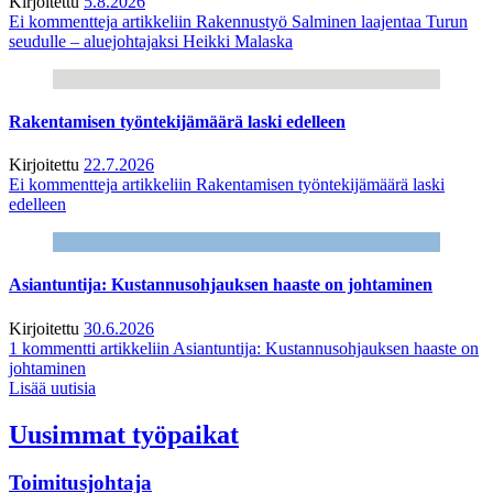
Kirjoitettu
5.8.2026
Ei kommentteja
artikkeliin Rakennustyö Salminen laajentaa Turun
seudulle – aluejohtajaksi Heikki Malaska
Rakentamisen työntekijämäärä laski edelleen
Kirjoitettu
22.7.2026
Ei kommentteja
artikkeliin Rakentamisen työntekijämäärä laski
edelleen
Asiantuntija: Kustannusohjauksen haaste on johtaminen
Kirjoitettu
30.6.2026
1 kommentti
artikkeliin Asiantuntija: Kustannusohjauksen haaste on
johtaminen
Lisää uutisia
Uusimmat työpaikat
Toimitusjohtaja