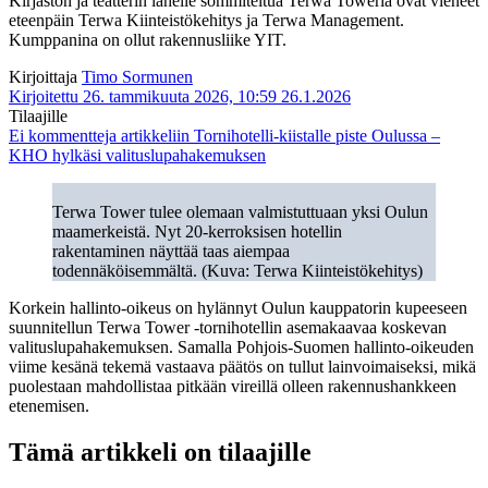
Kirjaston ja teatterin lähelle sommiteltua Terwa Toweria ovat vieneet
eteenpäin Terwa Kiinteistökehitys ja Terwa Management.
Kumppanina on ollut rakennusliike YIT.
Kirjoittaja
Timo Sormunen
Kirjoitettu 26. tammikuuta 2026, 10:59
26.1.2026
Tilaajille
Ei kommentteja
artikkeliin Tornihotelli-kiistalle piste Oulussa –
KHO hylkäsi valituslupahakemuksen
Terwa Tower tulee olemaan valmistuttuaan yksi Oulun
maamerkeistä. Nyt 20-kerroksisen hotellin
rakentaminen näyttää taas aiempaa
todennäköisemmältä. (Kuva: Terwa Kiinteistökehitys)
Korkein hallinto-oikeus on hylännyt Oulun kauppatorin kupeeseen
suunnitellun Terwa Tower -tornihotellin asemakaavaa koskevan
valituslupahakemuksen. Samalla Pohjois-Suomen hallinto-oikeuden
viime kesänä tekemä vastaava päätös on tullut lainvoimaiseksi, mikä
puolestaan mahdollistaa pitkään vireillä olleen rakennushankkeen
etenemisen.
Tämä artikkeli on tilaajille