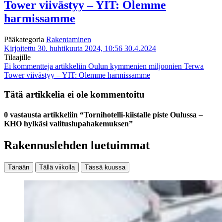
Tower viivästyy – YIT: Olemme
harmissamme
Pääkategoria
Rakentaminen
Kirjoitettu 30. huhtikuuta 2024, 10:56
30.4.2024
Tilaajille
Ei kommentteja
artikkeliin Oulun kymmenien miljoonien Terwa
Tower viivästyy – YIT: Olemme harmissamme
Tätä artikkelia ei ole kommentoitu
0 vastausta artikkeliin “Tornihotelli-kiistalle piste Oulussa –
KHO hylkäsi valituslupahakemuksen”
Rakennuslehden luetuimmat
Tänään
Tällä viikolla
Tässä kuussa