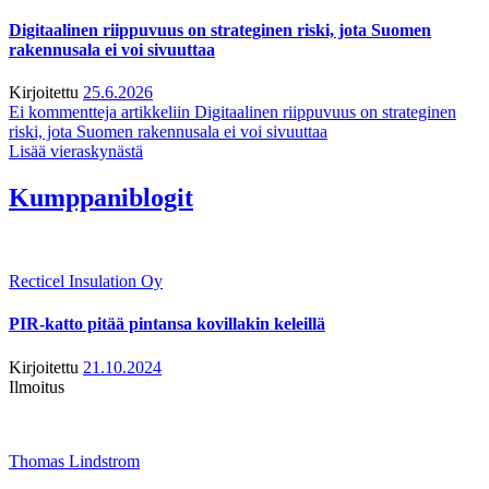
Digitaalinen riippuvuus on strateginen riski, jota Suomen
rakennusala ei voi sivuuttaa
Kirjoitettu
25.6.2026
Ei kommentteja
artikkeliin Digitaalinen riippuvuus on strateginen
riski, jota Suomen rakennusala ei voi sivuuttaa
Lisää vieraskynästä
Kumppaniblogit
Recticel Insulation Oy
PIR-katto pitää pintansa kovillakin keleillä
Kirjoitettu
21.10.2024
Ilmoitus
Thomas Lindstrom