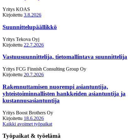
Yritys
KOAS
Kirjoitettu
3.8.2026
Suunnittelupäällikkö
Yritys
Tekova Oyj
Kirjoitettu
22.7.2026
Vastuusuunnittelija, tietomallintava suunnittelija
Yritys
FCG Finnish Consulting Group Oy
Kirjoitettu
20.7.2026
Rakennuttamisen nuorempi asiantuntija,
yhteistoiminnallisten hankkeiden asiantuntija ja
kustannusasiantuntija
Yritys
Boost Brothers Oy
Kirjoitettu
18.6.2026
Kaikki avoimet työpaikat
Työpaikat & työelämä