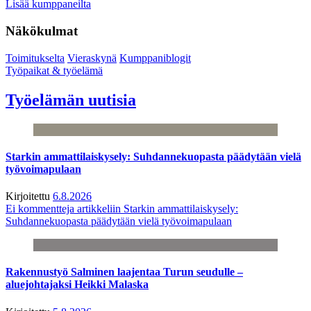
Lisää kumppaneilta
Näkökulmat
Toimitukselta
Vieraskynä
Kumppaniblogit
Työpaikat & työelämä
Työelämän uutisia
Starkin ammattilaiskysely: Suhdannekuopasta päädytään vielä
työvoimapulaan
Kirjoitettu
6.8.2026
Ei kommentteja
artikkeliin Starkin ammattilaiskysely:
Suhdannekuopasta päädytään vielä työvoimapulaan
Rakennustyö Salminen laajentaa Turun seudulle –
aluejohtajaksi Heikki Malaska