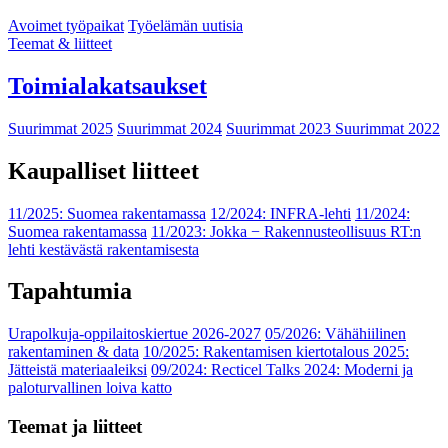
Avoimet työpaikat
Työelämän uutisia
Teemat & liitteet
Toimialakatsaukset
Suurimmat 2025
Suurimmat 2024
Suurimmat 2023
Suurimmat 2022
Kaupalliset liitteet
11/2025: Suomea rakentamassa
12/2024: INFRA-lehti
11/2024:
Suomea rakentamassa
11/2023: Jokka − Rakennusteollisuus RT:n
lehti kestävästä rakentamisesta
Tapahtumia
Urapolkuja-oppilaitoskiertue 2026-2027
05/2026: Vähähiilinen
rakentaminen & data
10/2025: Rakentamisen kiertotalous 2025:
Jätteistä materiaaleiksi
09/2024: Recticel Talks 2024: Moderni ja
paloturvallinen loiva katto
Teemat ja liitteet