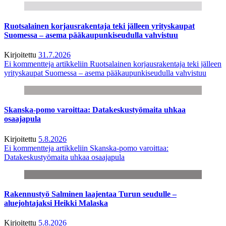
Ruotsalainen korjausrakentaja teki jälleen yrityskaupat
Suomessa – asema pääkaupunkiseudulla vahvistuu
Kirjoitettu
31.7.2026
Ei kommentteja
artikkeliin Ruotsalainen korjausrakentaja teki jälleen
yrityskaupat Suomessa – asema pääkaupunkiseudulla vahvistuu
Skanska-pomo varoittaa: Datakeskustyömaita uhkaa
osaajapula
Kirjoitettu
5.8.2026
Ei kommentteja
artikkeliin Skanska-pomo varoittaa:
Datakeskustyömaita uhkaa osaajapula
Rakennustyö Salminen laajentaa Turun seudulle –
aluejohtajaksi Heikki Malaska
Kirjoitettu
5.8.2026