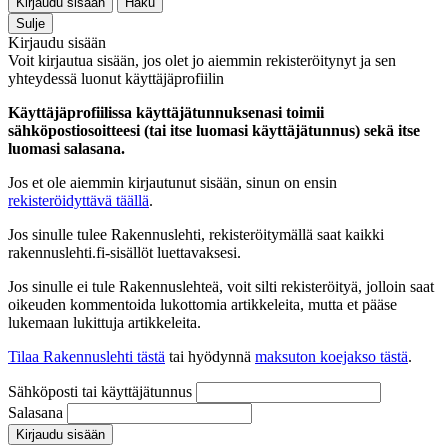
Kirjaudu sisään
Haku
Sulje
Kirjaudu sisään
Voit kirjautua sisään, jos olet jo aiemmin rekisteröitynyt ja sen
yhteydessä luonut käyttäjäprofiilin
Käyttäjäprofiilissa käyttäjätunnuksenasi toimii
sähköpostiosoitteesi (tai itse luomasi käyttäjätunnus) sekä itse
luomasi salasana.
Jos et ole aiemmin kirjautunut sisään, sinun on ensin
rekisteröidyttävä täällä
.
Jos sinulle tulee Rakennuslehti, rekisteröitymällä saat kaikki
rakennuslehti.fi-sisällöt luettavaksesi.
Jos sinulle ei tule Rakennuslehteä, voit silti rekisteröityä, jolloin saat
oikeuden kommentoida lukottomia artikkeleita, mutta et pääse
lukemaan lukittuja artikkeleita.
Tilaa Rakennuslehti tästä
tai hyödynnä
maksuton koejakso tästä
.
Sähköposti tai käyttäjätunnus
Salasana
Kirjaudu sisään