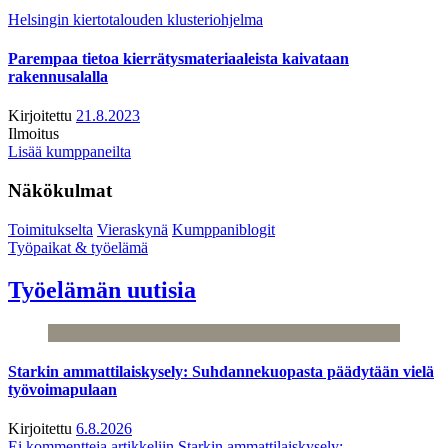
Helsingin kiertotalouden klusteriohjelma
Parempaa tietoa kierrätysmateriaaleista kaivataan
rakennusalalla
Kirjoitettu
21.8.2023
Ilmoitus
Lisää kumppaneilta
Näkökulmat
Toimitukselta
Vieraskynä
Kumppaniblogit
Työpaikat & työelämä
Työelämän uutisia
Starkin ammattilaiskysely: Suhdannekuopasta päädytään vielä
työvoimapulaan
Kirjoitettu
6.8.2026
Ei kommentteja
artikkeliin Starkin ammattilaiskysely: