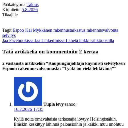
Pääkategoria
Talous
Kirjoitettu
5.8.2026
Tilaajille
Tagit
Espoo
Kai Mykkänen
rakennustarkastus
rakennusvalvonta
selvitys
Jaa Facebookissa
Jaa LinkedInissä
Lähetä linkki sähköpostilla
Tätä artikkelia on kommentoitu 2 kertaa
2 vastausta artikkeliin “Kaupunginjohtaja käynnisti selvityksen
Espoon rakennusvalvonnasta: ”Työtä on vielä tehtävänä””
Tupla levy
sanoo:
16.2.2026 17:35
Kyllä noita omavaltaisia tarkastajia löytyy Helsingistäkin.
Eräskin keskittyy lähinnä paloasioihin ja kaikki muu unohtuu