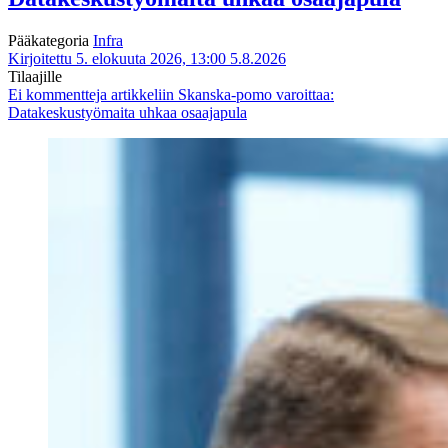
Pääkategoria
Infra
Kirjoitettu 5. elokuuta 2026, 13:00
5.8.2026
Tilaajille
Ei kommentteja
artikkeliin Skanska-pomo varoittaa:
Datakeskustyömaita uhkaa osaajapula