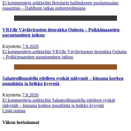
Ei kommentteja
artikkeliin Betolarin hallitukseen puolustusalan
osaamista – Dahlbom jatkaa puheenjohtajana
VRJ:lle Väyläviraston tieurakka Oulusta – Poikkimaantien
parantaminen jatkuu
Kirjoitettu
7.8.2026
Ei kommentteja
artikkeliin VRJ:lle Väyläviraston tieurakka Oulusta
– Poikkimaantien parantaminen jatkuu
Sahateollisuudella edelleen synkät näkymät – kiusana korkea
puunhinta ja heikko kysyntä
Kirjoitettu
7.8.2026
Ei kommentteja
artikkeliin Sahateollisuudella edelleen synkät
näkymät – kiusana korkea puunhinta ja heikko kysyntä
Lisää uutisia
Viikon luetuimmat