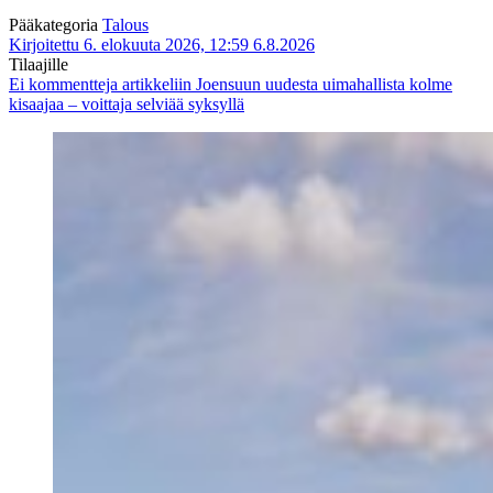
Pääkategoria
Talous
Kirjoitettu 6. elokuuta 2026, 12:59
6.8.2026
Tilaajille
Ei kommentteja
artikkeliin Joensuun uudesta uimahallista kolme
kisaajaa – voittaja selviää syksyllä