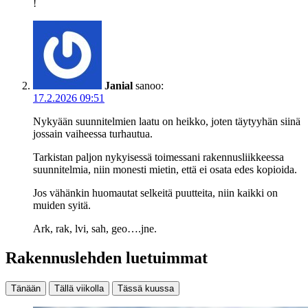
!
Janial
sanoo:
17.2.2026 09:51
Nykyään suunnitelmien laatu on heikko, joten täytyyhän siinä
jossain vaiheessa turhautua.
Tarkistan paljon nykyisessä toimessani rakennusliikkeessa
suunnitelmia, niin monesti mietin, että ei osata edes kopioida.
Jos vähänkin huomautat selkeitä puutteita, niin kaikki on
muiden syitä.
Ark, rak, lvi, sah, geo….jne.
Rakennuslehden luetuimmat
Tänään
Tällä viikolla
Tässä kuussa