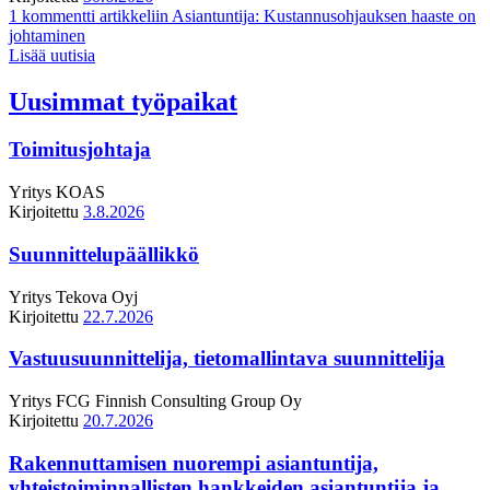
1 kommentti
artikkeliin Asiantuntija: Kustannusohjauksen haaste on
johtaminen
Lisää uutisia
Uusimmat työpaikat
Toimitusjohtaja
Yritys
KOAS
Kirjoitettu
3.8.2026
Suunnittelupäällikkö
Yritys
Tekova Oyj
Kirjoitettu
22.7.2026
Vastuusuunnittelija, tietomallintava suunnittelija
Yritys
FCG Finnish Consulting Group Oy
Kirjoitettu
20.7.2026
Rakennuttamisen nuorempi asiantuntija,
yhteistoiminnallisten hankkeiden asiantuntija ja