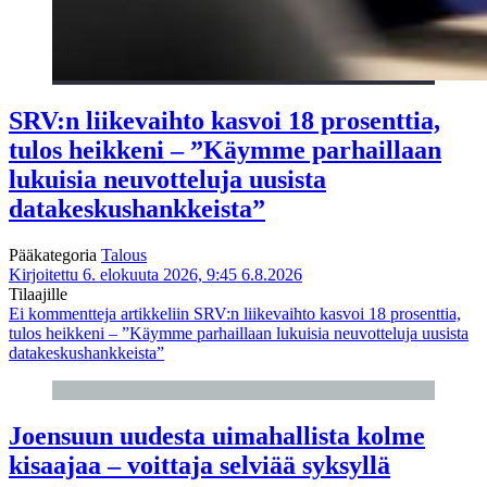
SRV:n liikevaihto kasvoi 18 prosenttia,
tulos heikkeni – ”Käymme parhaillaan
lukuisia neuvotteluja uusista
datakeskushankkeista”
Pääkategoria
Talous
Kirjoitettu 6. elokuuta 2026, 9:45
6.8.2026
Tilaajille
Ei kommentteja
artikkeliin SRV:n liikevaihto kasvoi 18 prosenttia,
tulos heikkeni – ”Käymme parhaillaan lukuisia neuvotteluja uusista
datakeskushankkeista”
Joensuun uudesta uimahallista kolme
kisaajaa – voittaja selviää syksyllä