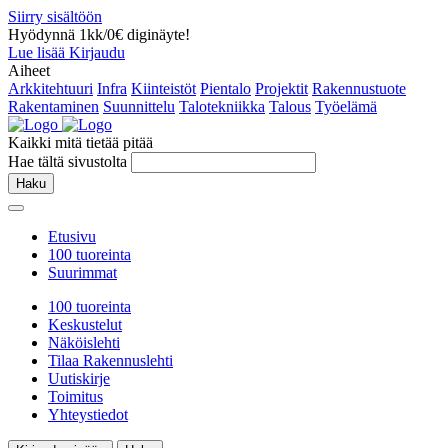
Siirry sisältöön
Hyödynnä 1kk/0€ diginäyte!
Lue lisää
Kirjaudu
Aiheet
Arkkitehtuuri
Infra
Kiinteistöt
Pientalo
Projektit
Rakennustuote
Rakentaminen
Suunnittelu
Talotekniikka
Talous
Työelämä
Kaikki mitä tietää pitää
Hae tältä sivustolta
Haku
Etusivu
100 tuoreinta
Suurimmat
100 tuoreinta
Keskustelut
Näköislehti
Tilaa Rakennuslehti
Uutiskirje
Toimitus
Yhteystiedot