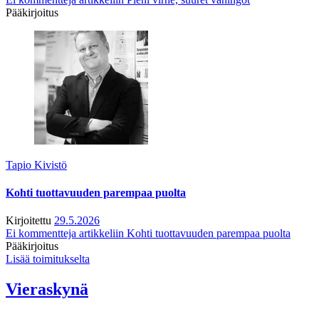
Pääkirjoitus
Tapio Kivistö
Kohti tuottavuuden parempaa puolta
Kirjoitettu
29.5.2026
Ei kommentteja
artikkeliin Kohti tuottavuuden parempaa puolta
Pääkirjoitus
Lisää toimitukselta
Vieraskynä