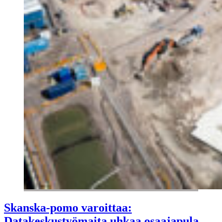
Skanska-pomo varoittaa:
Datakeskustyömaita uhkaa osaajapula