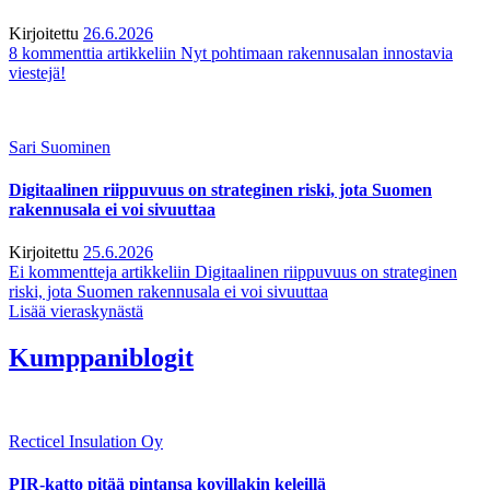
Kirjoitettu
26.6.2026
8 kommenttia
artikkeliin Nyt pohtimaan rakennusalan innostavia
viestejä!
Sari Suominen
Digitaalinen riippuvuus on strateginen riski, jota Suomen
rakennusala ei voi sivuuttaa
Kirjoitettu
25.6.2026
Ei kommentteja
artikkeliin Digitaalinen riippuvuus on strateginen
riski, jota Suomen rakennusala ei voi sivuuttaa
Lisää vieraskynästä
Kumppaniblogit
Recticel Insulation Oy
PIR-katto pitää pintansa kovillakin keleillä