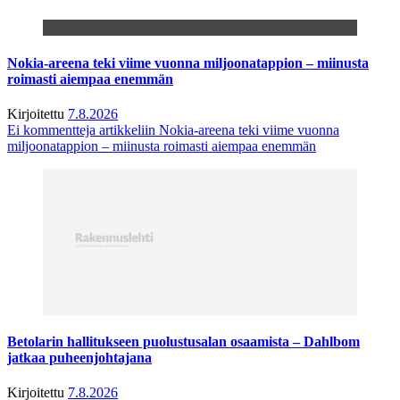
Nokia-areena teki viime vuonna miljoonatappion – miinusta
roimasti aiempaa enemmän
Kirjoitettu
7.8.2026
Ei kommentteja
artikkeliin Nokia-areena teki viime vuonna
miljoonatappion – miinusta roimasti aiempaa enemmän
Betolarin hallitukseen puolustusalan osaamista – Dahlbom
jatkaa puheenjohtajana
Kirjoitettu
7.8.2026