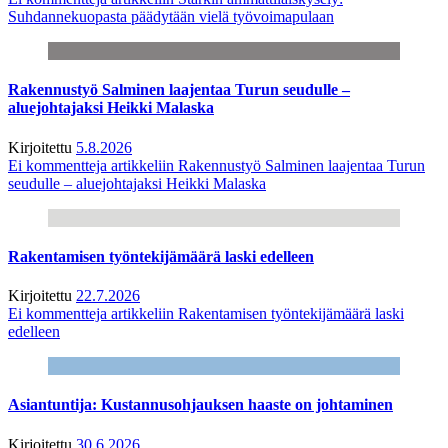
Suhdannekuopasta päädytään vielä työvoimapulaan
Rakennustyö Salminen laajentaa Turun seudulle –
aluejohtajaksi Heikki Malaska
Kirjoitettu
5.8.2026
Ei kommentteja
artikkeliin Rakennustyö Salminen laajentaa Turun
seudulle – aluejohtajaksi Heikki Malaska
Rakentamisen työntekijämäärä laski edelleen
Kirjoitettu
22.7.2026
Ei kommentteja
artikkeliin Rakentamisen työntekijämäärä laski
edelleen
Asiantuntija: Kustannusohjauksen haaste on johtaminen
Kirjoitettu
30.6.2026