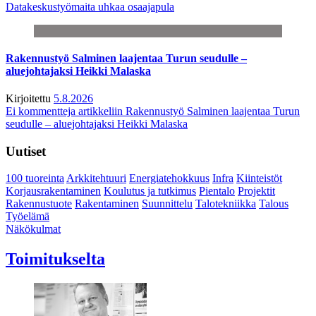
Datakeskustyömaita uhkaa osaajapula
Rakennustyö Salminen laajentaa Turun seudulle –
aluejohtajaksi Heikki Malaska
Kirjoitettu
5.8.2026
Ei kommentteja
artikkeliin Rakennustyö Salminen laajentaa Turun
seudulle – aluejohtajaksi Heikki Malaska
Uutiset
100 tuoreinta
Arkkitehtuuri
Energiatehokkuus
Infra
Kiinteistöt
Korjausrakentaminen
Koulutus ja tutkimus
Pientalo
Projektit
Rakennustuote
Rakentaminen
Suunnittelu
Talotekniikka
Talous
Työelämä
Näkökulmat
Toimitukselta