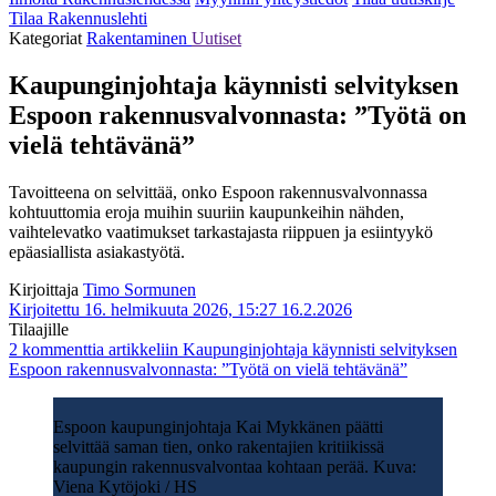
Tilaa Rakennuslehti
Kategoriat
Rakentaminen
Uutiset
Kaupunginjohtaja käynnisti selvityksen
Espoon rakennusvalvonnasta: ”Työtä on
vielä tehtävänä”
Tavoitteena on selvittää, onko Espoon rakennusvalvonnassa
kohtuuttomia eroja muihin suuriin kaupunkeihin nähden,
vaihtelevatko vaatimukset tarkastajasta riippuen ja esiintyykö
epäasiallista asiakastyötä.
Kirjoittaja
Timo Sormunen
Kirjoitettu 16. helmikuuta 2026, 15:27
16.2.2026
Tilaajille
2 kommenttia
artikkeliin Kaupunginjohtaja käynnisti selvityksen
Espoon rakennusvalvonnasta: ”Työtä on vielä tehtävänä”
Espoon kaupunginjohtaja Kai Mykkänen päätti
selvittää saman tien, onko rakentajien kritiikissä
kaupungin rakennusvalvontaa kohtaan perää. Kuva:
Viena Kytöjoki / HS