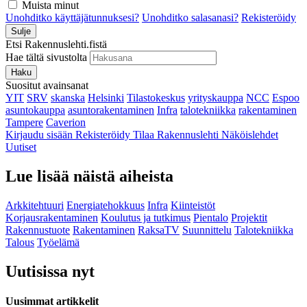
Muista minut
Unohditko käyttäjätunnuksesi?
Unohditko salasanasi?
Rekisteröidy
Sulje
Etsi Rakennuslehti.fistä
Hae tältä sivustolta
Haku
Suositut avainsanat
YIT
SRV
skanska
Helsinki
Tilastokeskus
yrityskauppa
NCC
Espoo
asuntokauppa
asuntorakentaminen
Infra
talotekniikka
rakentaminen
Tampere
Caverion
Kirjaudu sisään
Rekisteröidy
Tilaa Rakennuslehti
Näköislehdet
Uutiset
Lue lisää näistä aiheista
Arkkitehtuuri
Energiatehokkuus
Infra
Kiinteistöt
Korjausrakentaminen
Koulutus ja tutkimus
Pientalo
Projektit
Rakennustuote
Rakentaminen
RaksaTV
Suunnittelu
Talotekniikka
Talous
Työelämä
Uutisissa nyt
Uusimmat artikkelit