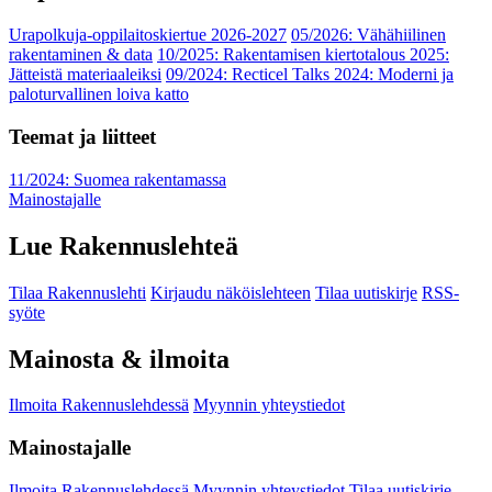
Urapolkuja-oppilaitoskiertue 2026-2027
05/2026: Vähähiilinen
rakentaminen & data
10/2025: Rakentamisen kiertotalous 2025:
Jätteistä materiaaleiksi
09/2024: Recticel Talks 2024: Moderni ja
paloturvallinen loiva katto
Teemat ja liitteet
11/2024: Suomea rakentamassa
Mainostajalle
Lue Rakennuslehteä
Tilaa Rakennuslehti
Kirjaudu näköislehteen
Tilaa uutiskirje
RSS-
syöte
Mainosta & ilmoita
Ilmoita Rakennuslehdessä
Myynnin yhteystiedot
Mainostajalle
Ilmoita Rakennuslehdessä
Myynnin yhteystiedot
Tilaa uutiskirje