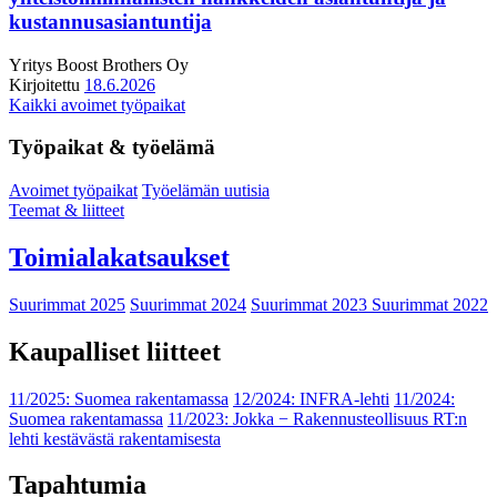
kustannusasiantuntija
Yritys
Boost Brothers Oy
Kirjoitettu
18.6.2026
Kaikki avoimet työpaikat
Työpaikat & työelämä
Avoimet työpaikat
Työelämän uutisia
Teemat & liitteet
Toimialakatsaukset
Suurimmat 2025
Suurimmat 2024
Suurimmat 2023
Suurimmat 2022
Kaupalliset liitteet
11/2025: Suomea rakentamassa
12/2024: INFRA-lehti
11/2024:
Suomea rakentamassa
11/2023: Jokka − Rakennusteollisuus RT:n
lehti kestävästä rakentamisesta
Tapahtumia