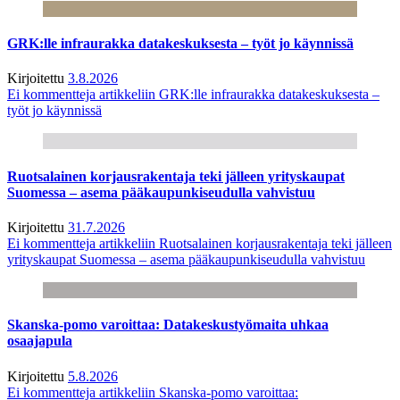
GRK:lle infraurakka datakeskuksesta – työt jo käynnissä
Kirjoitettu
3.8.2026
Ei kommentteja
artikkeliin GRK:lle infraurakka datakeskuksesta –
työt jo käynnissä
Ruotsalainen korjausrakentaja teki jälleen yrityskaupat
Suomessa – asema pääkaupunkiseudulla vahvistuu
Kirjoitettu
31.7.2026
Ei kommentteja
artikkeliin Ruotsalainen korjausrakentaja teki jälleen
yrityskaupat Suomessa – asema pääkaupunkiseudulla vahvistuu
Skanska-pomo varoittaa: Datakeskustyömaita uhkaa
osaajapula
Kirjoitettu
5.8.2026
Ei kommentteja
artikkeliin Skanska-pomo varoittaa: