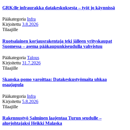
GRK:lle infraurakka datakeskuksesta – työt jo käynnissä
Pääkategoria
Infra
Kirjoitettu
3.8.2026
Tilaajille
Ruotsalainen korjausrakentaja teki jälleen yrityskaupat
Suomessa – asema pääkaupunkiseudulla vahvistuu
Pääkategoria
Talous
Kirjoitettu
31.7.2026
Tilaajille
Skanska-pomo varoittaa: Datakeskustyömaita uhkaa
osaajapula
Pääkategoria
Infra
Kirjoitettu
5.8.2026
Tilaajille
Rakennustyö Salminen laajentaa Turun seudulle –
aluejohtajaksi Heikki Malaska