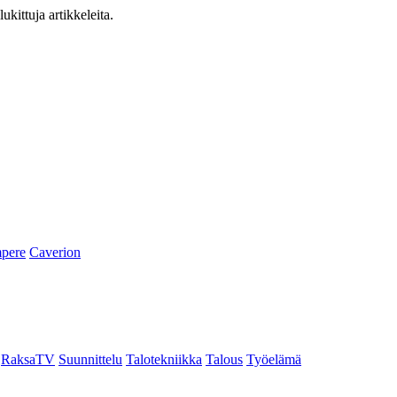
ukittuja artikkeleita.
pere
Caverion
RaksaTV
Suunnittelu
Talotekniikka
Talous
Työelämä