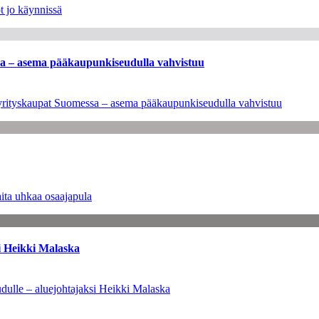
t jo käynnissä
ssa – asema pääkaupunkiseudulla vahvistuu
en yrityskaupat Suomessa – asema pääkaupunkiseudulla vahvistuu
ita uhkaa osaajapula
i Heikki Malaska
dulle – aluejohtajaksi Heikki Malaska