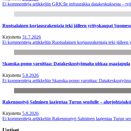
Ei kommentteja
artikkeliin GRK:lle infraurakka datakeskuksesta – työ
Ruotsalainen korjausrakentaja teki jälleen yrityskaupat Suome
Kirjoitettu
31.7.2026
Ei kommentteja
artikkeliin Ruotsalainen korjausrakentaja teki jälle
Skanska-pomo varoittaa: Datakeskustyömaita uhkaa osaajapula
Kirjoitettu
5.8.2026
Ei kommentteja
artikkeliin Skanska-pomo varoittaa: Datakeskustyöma
Rakennustyö Salminen laajentaa Turun seudulle – aluejohtajaks
Kirjoitettu
5.8.2026
Ei kommentteja
artikkeliin Rakennustyö Salminen laajentaa Turun seu
Uutiset