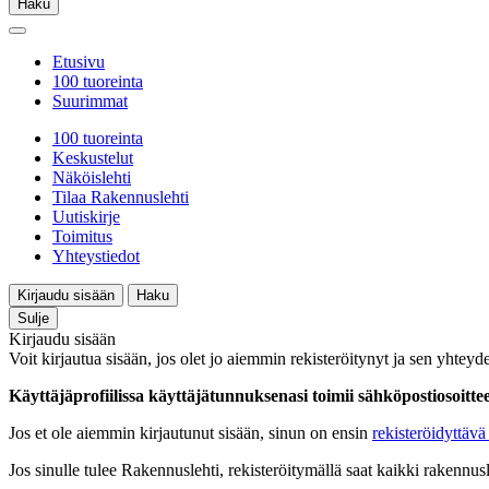
Haku
Etusivu
100 tuoreinta
Suurimmat
100 tuoreinta
Keskustelut
Näköislehti
Tilaa Rakennuslehti
Uutiskirje
Toimitus
Yhteystiedot
Kirjaudu sisään
Haku
Sulje
Kirjaudu sisään
Voit kirjautua sisään, jos olet jo aiemmin rekisteröitynyt ja sen yhteyde
Käyttäjäprofiilissa käyttäjätunnuksenasi toimii sähköpostiosoittees
Jos et ole aiemmin kirjautunut sisään, sinun on ensin
rekisteröidyttävä 
Jos sinulle tulee Rakennuslehti, rekisteröitymällä saat kaikki rakennusle