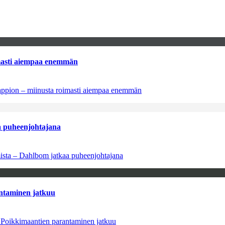
imasti aiempaa enemmän
tappion – miinusta roimasti aiempaa enemmän
aa puheenjohtajana
amista – Dahlbom jatkaa puheenjohtajana
antaminen jatkuu
– Poikkimaantien parantaminen jatkuu