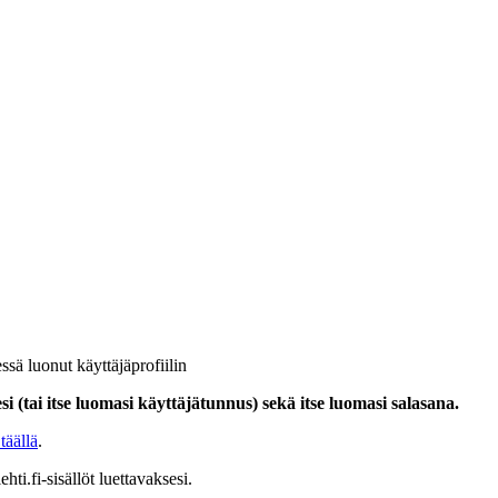
ssä luonut käyttäjäprofiilin
i (tai itse luomasi käyttäjätunnus) sekä itse luomasi salasana.
täällä
.
hti.fi-sisällöt luettavaksesi.