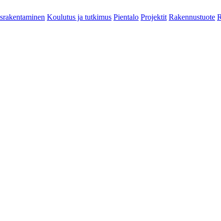
srakentaminen
Koulutus ja tutkimus
Pientalo
Projektit
Rakennustuote
R