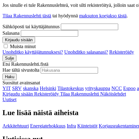
Jos sinulle ei tule Rakennuslehteä, voit silti rekisteröityä, jolloin sa
Tilaa Rakennuslehti tästä
tai hyödynnä
maksuton koejakso tästä
.
Sähköposti tai käyttäjätunnus
Salasana
Kirjaudu sisään
Muista minut
Unohditko käyttäjätunnuksesi?
Unohditko salasanasi?
Rekisteröidy
Sulje
Etsi Rakennuslehti.fistä
Hae tältä sivustolta
Haku
Suositut avainsanat
YIT
SRV
skanska
Helsinki
Tilastokeskus
yrityskauppa
NCC
Espoo
Kirjaudu sisään
Rekisteröidy
Tilaa Rakennuslehti
Näköislehdet
Uutiset
Lue lisää näistä aiheista
Arkkitehtuuri
Energiatehokkuus
Infra
Kiinteistöt
Korjausrakentamine
Uutisissa nyt