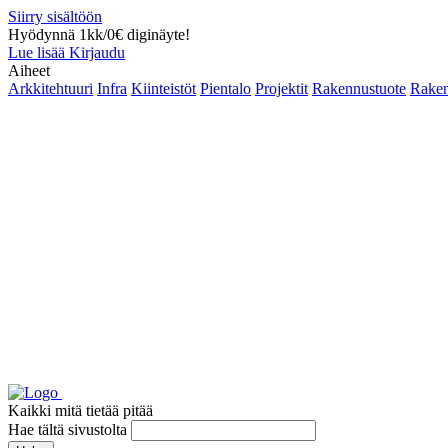
Siirry sisältöön
Hyödynnä 1kk/0€ diginäyte!
Lue lisää
Kirjaudu
Aiheet
Arkkitehtuuri
Infra
Kiinteistöt
Pientalo
Projektit
Rakennustuote
Raken
Kaikki mitä tietää pitää
Hae tältä sivustolta