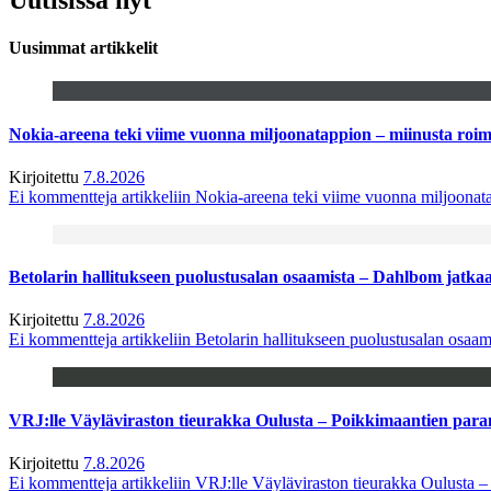
Uusimmat artikkelit
Nokia-areena teki viime vuonna miljoonatappion – miinusta ro
Kirjoitettu
7.8.2026
Ei kommentteja
artikkeliin Nokia-areena teki viime vuonna miljoona
Betolarin hallitukseen puolustusalan osaamista – Dahlbom jatk
Kirjoitettu
7.8.2026
Ei kommentteja
artikkeliin Betolarin hallitukseen puolustusalan osa
VRJ:lle Väyläviraston tieurakka Oulusta – Poikkimaantien par
Kirjoitettu
7.8.2026
Ei kommentteja
artikkeliin VRJ:lle Väyläviraston tieurakka Oulusta 