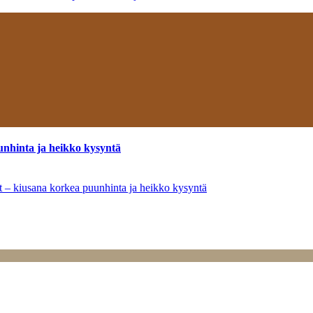
unhinta ja heikko kysyntä
ät – kiusana korkea puunhinta ja heikko kysyntä