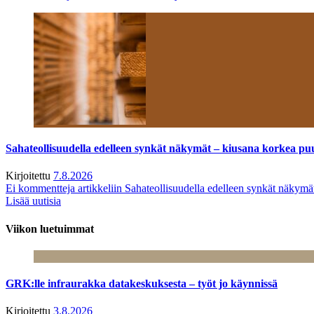
Sahateollisuudella edelleen synkät näkymät – kiusana korkea pu
Kirjoitettu
7.8.2026
Ei kommentteja
artikkeliin Sahateollisuudella edelleen synkät näkym
Lisää uutisia
Viikon luetuimmat
GRK:lle infraurakka datakeskuksesta – työt jo käynnissä
Kirjoitettu
3.8.2026