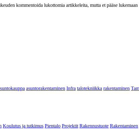
at oikeuden kommentoida lukottomia artikkeleita, mutta et pääse lukemaan l
asuntokauppa
asuntorakentaminen
Infra
talotekniikka
rakentaminen
Tam
n
Koulutus ja tutkimus
Pientalo
Projektit
Rakennustuote
Rakentaminen