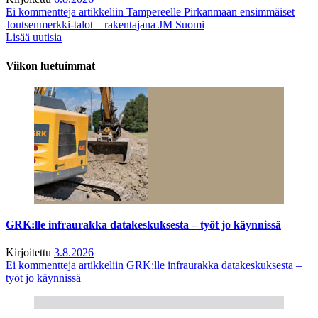
Ei kommentteja
artikkeliin Tampereelle Pirkanmaan ensimmäiset
Joutsenmerkki-talot – rakentajana JM Suomi
Lisää uutisia
Viikon luetuimmat
GRK:lle infraurakka datakeskuksesta – työt jo käynnissä
Kirjoitettu
3.8.2026
Ei kommentteja
artikkeliin GRK:lle infraurakka datakeskuksesta –
työt jo käynnissä