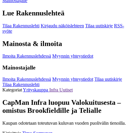
Mainostajalle
Lue Rakennuslehteä
Tilaa Rakennuslehti
Kirjaudu näköislehteen
Tilaa uutiskirje
RSS-
syöte
Mainosta & ilmoita
Ilmoita Rakennuslehdessä
Myynnin yhteystiedot
Mainostajalle
Ilmoita Rakennuslehdessä
Myynnin yhteystiedot
Tilaa uutiskirje
Tilaa Rakennuslehti
Kategoriat
Yrityskauppa
Infra
Uutiset
CapMan Infra luopuu Valokuitusesta –
omistus Brookfieldille ja Telialle
Kaupan odotetaan toteutuvan kuluvan vuoden puolivälin tienoilla.