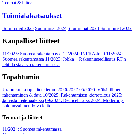
Teemat & liitteet
Toimialakatsaukset
Suurimmat 2025
Suurimmat 2024
Suurimmat 2023
Suurimmat 2022
Kaupalliset liitteet
11/2025: Suomea rakentamassa
12/2024: INFRA-lehti
11/2024:
Suomea rakentamassa
11/2023: Jokka − Rakennusteollisuus RT:n
lehti kestävästä rakentamisesta
Tapahtumia
Urapolkuja-oppilaitoskiertue 2026-2027
05/2026: Vähähiilinen
rakentaminen & data
10/2025: Rakentamisen kiertotalous 2025:
Jätteistä materiaaleiksi
09/2024: Recticel Talks 2024: Moderni ja
paloturvallinen loiva katto
Teemat ja liitteet
11/2024: Suomea rakentamassa