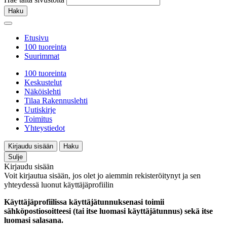
Haku
Etusivu
100 tuoreinta
Suurimmat
100 tuoreinta
Keskustelut
Näköislehti
Tilaa Rakennuslehti
Uutiskirje
Toimitus
Yhteystiedot
Kirjaudu sisään
Haku
Sulje
Kirjaudu sisään
Voit kirjautua sisään, jos olet jo aiemmin rekisteröitynyt ja sen
yhteydessä luonut käyttäjäprofiilin
Käyttäjäprofiilissa käyttäjätunnuksenasi toimii
sähköpostiosoitteesi (tai itse luomasi käyttäjätunnus) sekä itse
luomasi salasana.