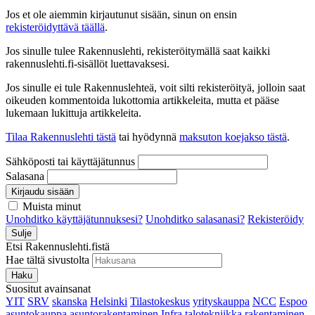
Jos et ole aiemmin kirjautunut sisään, sinun on ensin
rekisteröidyttävä täällä
.
Jos sinulle tulee Rakennuslehti, rekisteröitymällä saat kaikki
rakennuslehti.fi-sisällöt luettavaksesi.
Jos sinulle ei tule Rakennuslehteä, voit silti rekisteröityä, jolloin saat
oikeuden kommentoida lukottomia artikkeleita, mutta et pääse
lukemaan lukittuja artikkeleita.
Tilaa Rakennuslehti tästä
tai hyödynnä
maksuton koejakso tästä
.
Sähköposti tai käyttäjätunnus
Salasana
Kirjaudu sisään
Muista minut
Unohditko käyttäjätunnuksesi?
Unohditko salasanasi?
Rekisteröidy
Sulje
Etsi Rakennuslehti.fistä
Hae tältä sivustolta
Haku
Suositut avainsanat
YIT
SRV
skanska
Helsinki
Tilastokeskus
yrityskauppa
NCC
Espoo
asuntokauppa
asuntorakentaminen
Infra
talotekniikka
rakentaminen