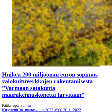
Huikea 200 miljoonan euron sopimus
valokuituverkkojen rakentamisesta –
”Varmaan satakunta
maarakennuskonetta tarvitaan”
Pääkategoria
Infra
Kirjoitettu 30. marraskuuta 2022, 6:00
30.11.2022