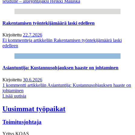
seudulle – aluejohtajaksi Heikki Malaska
Rakentamisen työntekijämäärä laski edelleen
Kirjoitettu
22.7.2026
Ei kommentteja
artikkeliin Rakentamisen työntekijämäärä laski
edelleen
Asiantuntija: Kustannusohjauksen haaste on johtaminen
Kirjoitettu
30.6.2026
1 kommentti
artikkeliin Asiantuntija: Kustannusohjauksen haaste on
johtaminen
Lisää uutisia
Uusimmat työpaikat
Toimitusjohtaja
Yritys
KOAS