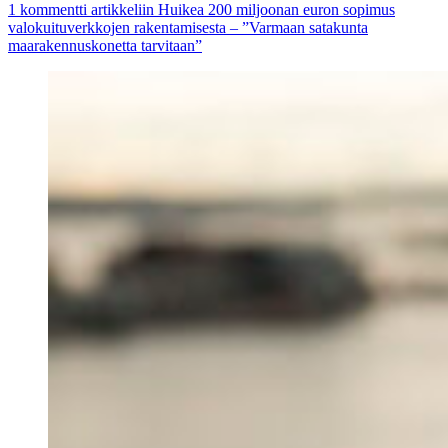
1 kommentti
artikkeliin Huikea 200 miljoonan euron sopimus
valokuituverkkojen rakentamisesta – ”Varmaan satakunta
maarakennuskonetta tarvitaan”