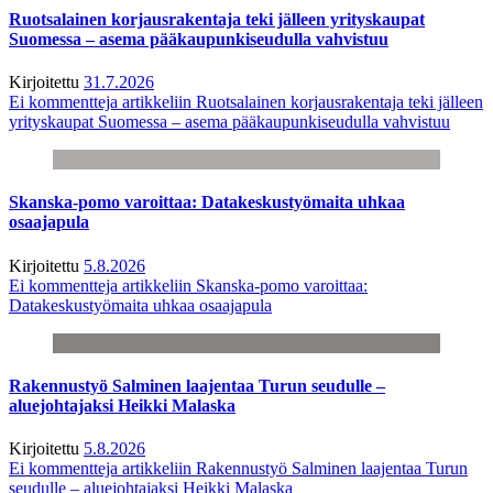
Ruotsalainen korjausrakentaja teki jälleen yrityskaupat
Suomessa – asema pääkaupunkiseudulla vahvistuu
Kirjoitettu
31.7.2026
Ei kommentteja
artikkeliin Ruotsalainen korjausrakentaja teki jälleen
yrityskaupat Suomessa – asema pääkaupunkiseudulla vahvistuu
Skanska-pomo varoittaa: Datakeskustyömaita uhkaa
osaajapula
Kirjoitettu
5.8.2026
Ei kommentteja
artikkeliin Skanska-pomo varoittaa:
Datakeskustyömaita uhkaa osaajapula
Rakennustyö Salminen laajentaa Turun seudulle –
aluejohtajaksi Heikki Malaska
Kirjoitettu
5.8.2026
Ei kommentteja
artikkeliin Rakennustyö Salminen laajentaa Turun
seudulle – aluejohtajaksi Heikki Malaska