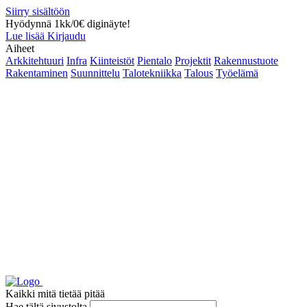
Siirry sisältöön
Hyödynnä 1kk/0€ diginäyte!
Lue lisää
Kirjaudu
Aiheet
Arkkitehtuuri
Infra
Kiinteistöt
Pientalo
Projektit
Rakennustuote
Rakentaminen
Suunnittelu
Talotekniikka
Talous
Työelämä
Kaikki mitä tietää pitää
Hae tältä sivustolta