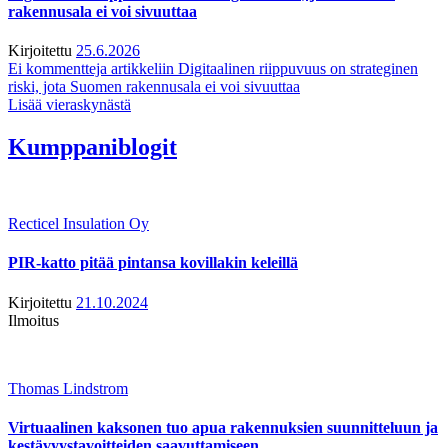
rakennusala ei voi sivuuttaa
Kirjoitettu
25.6.2026
Ei kommentteja
artikkeliin Digitaalinen riippuvuus on strateginen
riski, jota Suomen rakennusala ei voi sivuuttaa
Lisää vieraskynästä
Kumppaniblogit
Recticel Insulation Oy
PIR-katto pitää pintansa kovillakin keleillä
Kirjoitettu
21.10.2024
Ilmoitus
Thomas Lindstrom
Virtuaalinen kaksonen tuo apua rakennuksien suunnitteluun ja
kestävyystavoitteiden saavuttamiseen