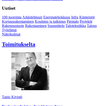
Uutiset
100 tuoreinta
Arkkitehtuuri
Energiatehokkuus
Infra
Kiinteistöt
Korjausrakentaminen
Koulutus ja tutkimus
Pientalo
Projektit
Rakennustuote
Rakentaminen
Suunnittelu
Talotekniikka
Talous
Työelämä
Näkökulmat
Toimitukselta
Tapio Kivistö