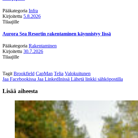
Pääkategoria
Infra
Kirjoitettu
5.8.2026
Tilaajille
Aurora Sea Resortin rakentaminen käynnistyy Iissä
Pääkategoria
Rakentaminen
Kirjoitettu
30.7.2026
Tilaajille
Tagit
Brookfield
CapMan
Telia
Valokuitunen
Jaa Facebookissa
Jaa LinkedInissä
Lähetä linkki sähköpostilla
Lisää aiheesta