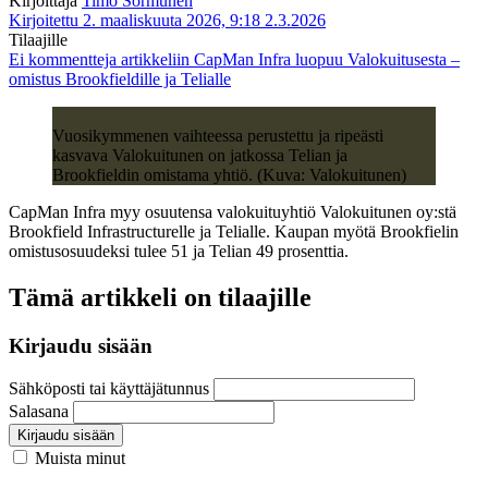
Kirjoittaja
Timo Sormunen
Kirjoitettu 2. maaliskuuta 2026, 9:18
2.3.2026
Tilaajille
Ei kommentteja
artikkeliin CapMan Infra luopuu Valokuitusesta –
omistus Brookfieldille ja Telialle
Vuosikymmenen vaihteessa perustettu ja ripeästi
kasvava Valokuitunen on jatkossa Telian ja
Brookfieldin omistama yhtiö. (Kuva: Valokuitunen)
CapMan Infra myy osuutensa valokuituyhtiö Valokuitunen oy:stä
Brookfield Infrastructurelle ja Telialle. Kaupan myötä Brookfielin
omistusosuudeksi tulee 51 ja Telian 49 prosenttia.
Tämä artikkeli on tilaajille
Kirjaudu sisään
Sähköposti tai käyttäjätunnus
Salasana
Kirjaudu sisään
Muista minut