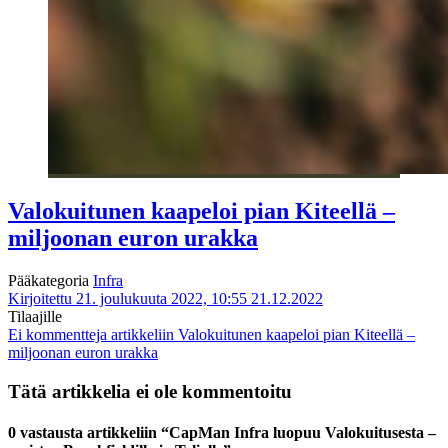
Valokuitunen kaapeloi pian Kiteellä –
miljoonan euron urakka
Pääkategoria
Infra
Kirjoitettu 21. joulukuuta 2022, 10:55
21.12.2022
Tilaajille
Ei kommentteja
artikkeliin Valokuitunen kaapeloi pian Kiteellä –
miljoonan euron urakka
Tätä artikkelia ei ole kommentoitu
0 vastausta artikkeliin “CapMan Infra luopuu Valokuitusesta –