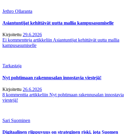
Jethro Ollaranta
Asiantuntijat kehittävät uutta mallia kampusasumiselle
Kirjoitettu
29.6.2026
Ei kommentteja
artikkeliin Asiantuntijat kehittävät uutta mallia
kampusasumiselle
Tarkastaja
Nyt pohtimaan rakennusalan innostavia viestejä!
Kirjoitettu
26.6.2026
8 kommenttia
artikkeliin Nyt pohtimaan rakennusalan innostavia
viestejä!
Sari Suominen
Digitaalinen riippuvuus on strateginen riski, jota Suomen