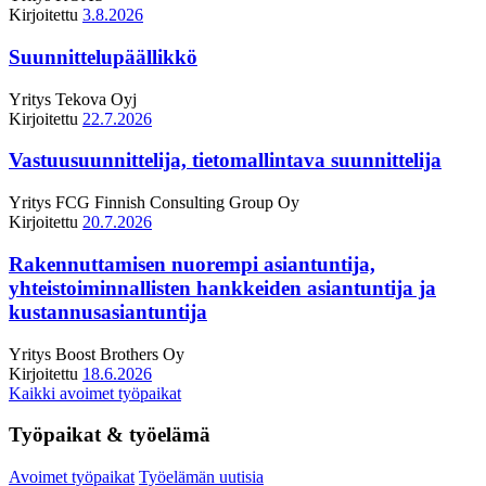
Kirjoitettu
3.8.2026
Suunnittelupäällikkö
Yritys
Tekova Oyj
Kirjoitettu
22.7.2026
Vastuusuunnittelija, tietomallintava suunnittelija
Yritys
FCG Finnish Consulting Group Oy
Kirjoitettu
20.7.2026
Rakennuttamisen nuorempi asiantuntija,
yhteistoiminnallisten hankkeiden asiantuntija ja
kustannusasiantuntija
Yritys
Boost Brothers Oy
Kirjoitettu
18.6.2026
Kaikki avoimet työpaikat
Työpaikat & työelämä
Avoimet työpaikat
Työelämän uutisia