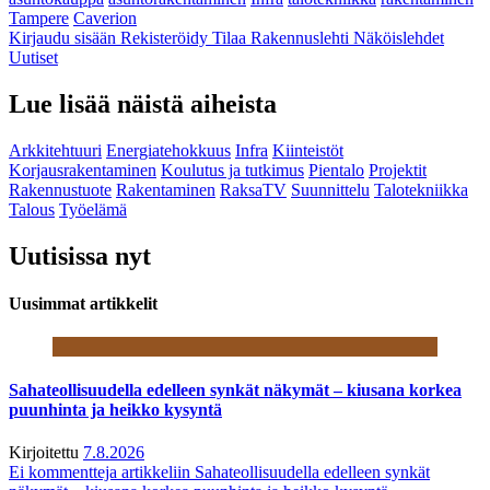
Tampere
Caverion
Kirjaudu sisään
Rekisteröidy
Tilaa Rakennuslehti
Näköislehdet
Uutiset
Lue lisää näistä aiheista
Arkkitehtuuri
Energiatehokkuus
Infra
Kiinteistöt
Korjausrakentaminen
Koulutus ja tutkimus
Pientalo
Projektit
Rakennustuote
Rakentaminen
RaksaTV
Suunnittelu
Talotekniikka
Talous
Työelämä
Uutisissa nyt
Uusimmat artikkelit
Sahateollisuudella edelleen synkät näkymät – kiusana korkea
puunhinta ja heikko kysyntä
Kirjoitettu
7.8.2026
Ei kommentteja
artikkeliin Sahateollisuudella edelleen synkät