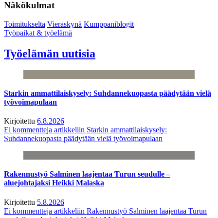
Näkökulmat
Toimitukselta
Vieraskynä
Kumppaniblogit
Työpaikat & työelämä
Työelämän uutisia
Starkin ammattilaiskysely: Suhdannekuopasta päädytään vielä
työvoimapulaan
Kirjoitettu
6.8.2026
Ei kommentteja
artikkeliin Starkin ammattilaiskysely:
Suhdannekuopasta päädytään vielä työvoimapulaan
Rakennustyö Salminen laajentaa Turun seudulle –
aluejohtajaksi Heikki Malaska
Kirjoitettu
5.8.2026
Ei kommentteja
artikkeliin Rakennustyö Salminen laajentaa Turun