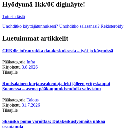
Hyödynnä 1kk/0€ diginäyte!
Tutustu tästä
Unohditko käyttäjätunnuksesi?
Unohditko salasanasi?
Rekisteröidy
Luetuimmat artikkelit
GRK:lle infraurakka datakeskuksesta – työt jo käynnissä
Pääkategoria
Infra
Kirjoitettu
3.8.2026
Tilaajille
Ruotsalainen korjausrakentaja teki jälleen yrityskaupat
Suomessa – asema pääkaupunkiseudulla vahvistuu
Pääkategoria
Talous
Kirjoitettu
31.7.2026
Tilaajille
Skanska-pomo varoittaa: Datakeskustyömaita uhkaa
osaajapula