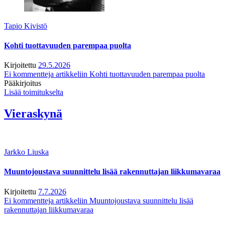
Tapio Kivistö
Kohti tuottavuuden parempaa puolta
Kirjoitettu
29.5.2026
Ei kommentteja
artikkeliin Kohti tuottavuuden parempaa puolta
Pääkirjoitus
Lisää toimitukselta
Vieraskynä
Jarkko Liuska
Muuntojoustava suunnittelu lisää rakennuttajan liikkumavaraa
Kirjoitettu
7.7.2026
Ei kommentteja
artikkeliin Muuntojoustava suunnittelu lisää
rakennuttajan liikkumavaraa