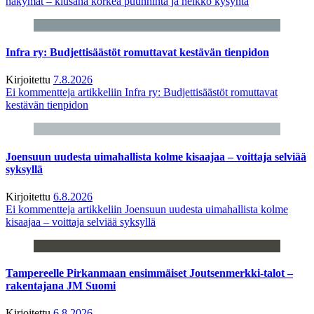
näkymät – kiusana korkea puunhinta ja heikko kysyntä
Infra ry: Budjettisäästöt romuttavat kestävän tienpidon
Kirjoitettu
7.8.2026
Ei kommentteja
artikkeliin Infra ry: Budjettisäästöt romuttavat
kestävän tienpidon
Joensuun uudesta uimahallista kolme kisaajaa – voittaja selviää
syksyllä
Kirjoitettu
6.8.2026
Ei kommentteja
artikkeliin Joensuun uudesta uimahallista kolme
kisaajaa – voittaja selviää syksyllä
Tampereelle Pirkanmaan ensimmäiset Joutsenmerkki-talot –
rakentajana JM Suomi
Kirjoitettu
6.8.2026